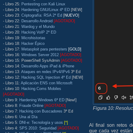
- Libro 25:
Pentesting con Kali Linux
- Libro 24:
Hardening GNU/Linux 4ª ED
[NEW]
- Libro 23:
Criptografía: RSA 2ª Ed
[
NUEVO
]
- Libro 22:
Desarrollo Android
[AGOTADO]
- Libro 21:
Wardog y el Mundo
- Libro 20:
Hacking VoIP 2ª ED
- Libro 19:
Microhistorias
- Libro 18:
Hacker Épico
- Libro 17:
Metasploit para pentesters
[GOLD]
- Libro 16:
Windows Server 2012
[AGOTADO]
- Libro 15: PowerShell SysAdmin
[AGOTADO]
- Libro 14:
Desarrollo Apps iPad & iPhone
- Libro 13:
Ataques en redes IPv4/IPv6
3ª Ed
- Libro 12:
Hacking SQL Injection 4ª Ed
[NEW]
- Libro 11:
Aplicación ENS con Microsoft
- Libro 10:
Hacking Coms Mobiles
[AGOTADO]
- Libro 9:
Hardening Windows 6ª ED
[New!]
- Libro 8:
Fraude Online
[AGOTADO]
Figura 10: Resoluc
- Libro 7:
Hacking con Buscadores
3ª Ed
- Libro 6:
Una al Día
- Libro 5:
DNI-e: Tecnología y usos
[*]
Al final son retos d
- Libro 4:
SPS 2010: Seguridad
[AGOTADO]
que cada vez están 