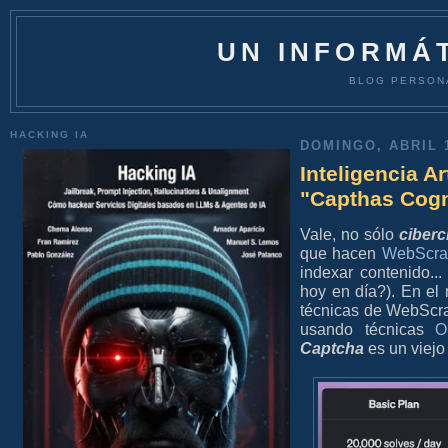
UN INFORMÁT
BLOG PERSON
HACKING IA
DOMINGO, ABRIL 1
Inteligencia Ar
"Capthas Cogni
Vale, no sólo
ciber
que hacen
WebScra
indexar contenido..
hoy en día?). En el
técnicas de WebScra
usando técnicas
O
Captcha
es un viejo