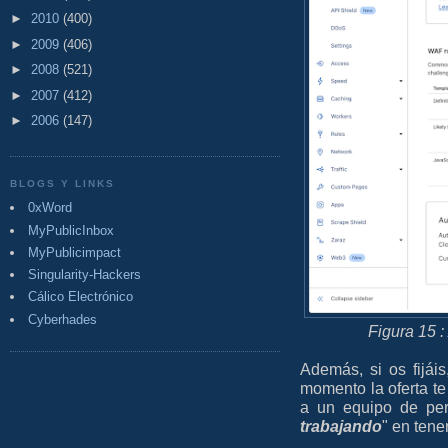
►
2010
(400)
►
2009
(406)
►
2008
(521)
►
2007
(412)
►
2006
(147)
BLOGS Y LINKS
0xWord
MyPublicInbox
MyPublicimpact
Singularity-Hackers
Cálico Electrónico
Cyberhades
Figura 15 :
Además, si os fijáis
momento la oferta te
a un equipo de per
trabajando
" en tener