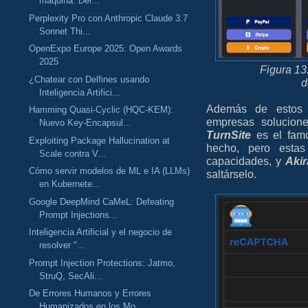
máquina: Del...
Perplexity Pro con Anthropic Claude 3.7
Sonnet Thi...
OpenExpo Europe 2025: Open Awards
2025
Figura 13
¿Chatear con Delfines usando
d
Inteligencia Artifici...
Además de esto
Hamming Quasi-Cyclic (HQC-KEM):
empresas solucion
Nuevo Key-Encapsul...
TurnSite
es el fa
Exploiting Package Hallucination at
hecho, pero esta
Scale contra V...
capacidades, y
Aki
Cómo servir modelos de ML e IA (LLMs)
saltárselo.
en Kubernete...
Google DeepMind CaMeL: Defeating
Prompt Injections...
Inteligencia Artificial y el negocio de
resolver "...
Prompt Injection Protections: Jatmo,
StruQ, SecAli...
De Errores Humanos y Errores
Humanizados en los Mo...