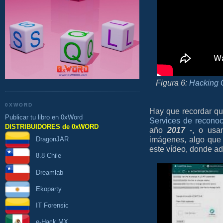
Figura 6:
Hacking 
0XWORD
Hay que recordar q
Publicar tu libro en 0xWord
Services de reconoc
DISTRIBUIDORES de 0xWORD
año
2017
-, o us
imágenes, algo que
DragonJAR
este vídeo, donde a
8.8 Chile
Dreamlab
Ekoparty
IT Forensic
e-Hack MX