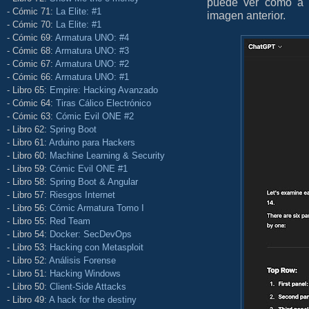
puede ver cómo a l
- Cómic 71:
La Elite: #1
imagen anterior.
- Cómic 70:
La Elite: #1
- Cómic 69:
Armatura UNO: #4
- Cómic 68:
Armatura UNO: #3
- Cómic 67:
Armatura UNO: #2
- Cómic 66:
Armatura UNO: #1
- Libro 65:
Empire: Hacking Avanzado
- Cómic 64:
Tiras Cálico Electrónico
- Cómic 63:
Cómic Evil ONE #2
- Libro 62:
Spring Boot
- Libro 61:
Arduino para Hackers
- Libro 60:
Machine Learning & Security
- Libro 59:
Cómic Evil ONE #1
- Libro 58:
Spring Boot & Angular
- Libro 57:
Riesgos Internet
- Libro 56:
Cómic Armatura Tomo I
- Libro 55:
Red Team
- Libro 54:
Docker: SecDevOps
- Libro 53:
Hacking con Metasploit
- Libro 52:
Análisis Forense
- Libro 51:
Hacking Windows
- Libro 50:
Client-Side Attacks
- Libro 49:
A hack for the destiny