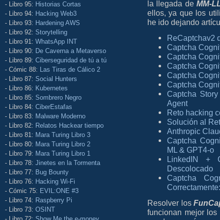
la llegada de
MM-L
- Libro 95:
Historias Cortas
ellos, ya que los uti
- Libro 94:
Hacking Web3
he ido dejando artíc
- Libro 93:
Hardening AWS
- Libro 92:
Storytelling
ReCaptchav2 d
- Libro 91:
WhatsApp INT
Captcha Cognit
- Libro 90:
De Caverna a Metaverso
Captcha Cognit
- Libro 89:
Ciberseguridad de tú a tú
Captcha Cognit
- Cómic 88:
Las Tiras de Cálico 2
Captcha Cognit
- Libro 87:
Social Hunters
Captcha Cognit
- Libro 86:
Kubernetes
Captcha Story
- Libro 85:
Sombrero Negro
Agent
- Libro 84:
CiberEstafas
Reto hacking c
- Libro 83:
Malware Moderno
Solución al Re
- Libro 82:
Relatos Hackear tiempo
Anthropic Clau
- Libro 81:
Mara Turing Libro 3
Captcha Cogni
- Libro 80:
Mara Turing Libro 2
ML & GPT4-o
- Libro 79:
Mara Turing Libro 1
LinkedIN + 
- Libro 78:
Jinetes en la Tormenta
Descolocado
- Libro 77:
Bug Bounty
Captcha Cog
- Libro 76:
Hacking Wi-Fi
Correctamente
- Cómic 75:
EVIL:ONE #3
- Libro 74:
Raspberry Pi
Resolver los
FunCa
- Libro 73:
OSINT
funcionan mejor los
- Libro 72:
Show Me the e-money