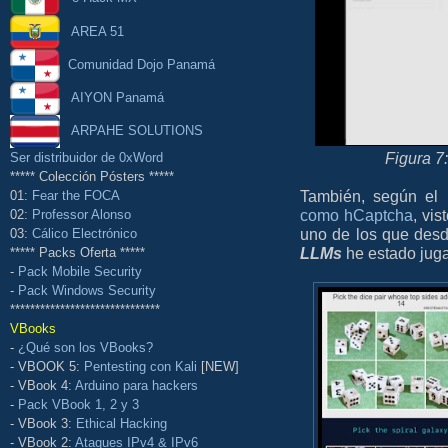
AREA 51
Comunidad Dojo Panamá
AIYON Panamá
ARPAHE SOLUTIONS
Figura 7
Ser distribuidor de 0xWord
***** Colección Pósters *****
También, según el i
01:
Fear the FOCA
como hCaptcha
, vi
02:
Professor Alonso
uno de los que des
03:
Cálico Electrónico
LLMs
he estado juga
***** Packs Oferta *****
-
Pack Mobile Security
-
Pack Windows Security
******************************
VBooks
-
¿Qué son los VBooks?
- VBOOK 5:
Pentesting con Kali
[NEW]
- VBook 4:
Arduino para hackers
-
Pack VBook 1, 2 y 3
- VBook 3:
Ethical Hacking
- VBook 2:
Ataques IPv4 & IPv6