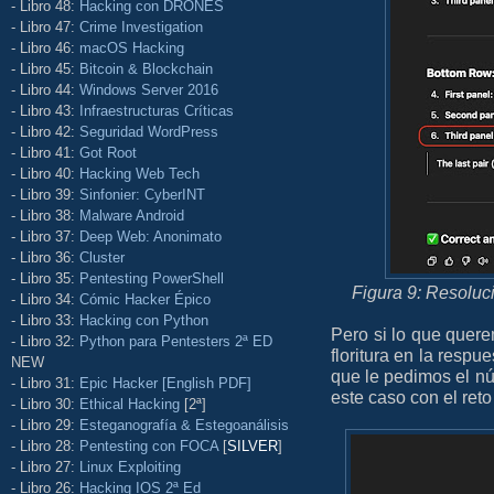
- Libro 48:
Hacking con DRONES
- Libro 47:
Crime Investigation
- Libro 46:
macOS Hacking
- Libro 45:
Bitcoin & Blockchain
- Libro 44:
Windows Server 2016
- Libro 43:
Infraestructuras Críticas
- Libro 42:
Seguridad WordPress
- Libro 41:
Got Root
- Libro 40:
Hacking Web Tech
- Libro 39:
Sinfonier: CyberINT
- Libro 38:
Malware Android
- Libro 37:
Deep Web: Anonimato
- Libro 36:
Cluster
- Libro 35:
Pentesting PowerShell
Figura 9: Resolu
- Libro 34:
Cómic Hacker Épico
- Libro 33:
Hacking con Python
Pero si lo que quer
- Libro 32:
Python para Pentesters 2ª ED
floritura en la respu
NEW
que le pedimos el nú
- Libro 31:
Epic Hacker [English PDF]
este caso con el reto
- Libro 30:
Ethical Hacking
[2ª]
- Libro 29:
Esteganografía & Estegoanálisis
- Libro 28:
Pentesting con FOCA
[
SILVER
]
- Libro 27:
Linux Exploiting
- Libro 26:
Hacking IOS 2ª Ed