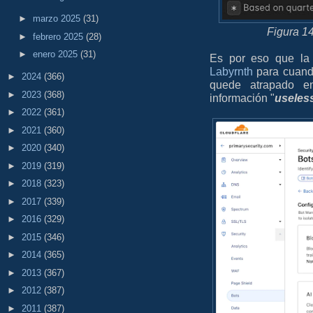
►
marzo 2025
(31)
Figura 1
►
febrero 2025
(28)
►
enero 2025
(31)
Es por eso que l
Labyrnth
para cuando
►
2024
(366)
quede atrapado 
►
2023
(368)
información "
useles
►
2022
(361)
►
2021
(360)
►
2020
(340)
►
2019
(319)
►
2018
(323)
►
2017
(339)
►
2016
(329)
►
2015
(346)
►
2014
(365)
►
2013
(367)
►
2012
(387)
►
2011
(387)