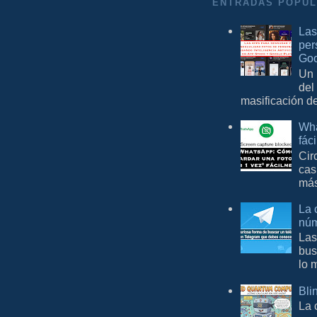
ENTRADAS POPU
Las
per
Goo
Un 
del
masificación d
Wha
fác
Cir
cas
más
La 
núm
Las
bus
lo 
Bli
La 