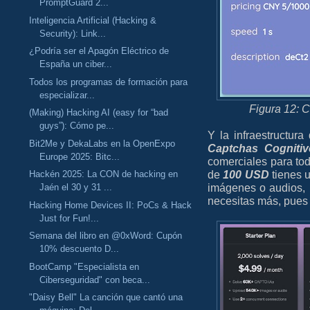
PromptGuard 2...
Inteligencia Artificial (Hacking &
Security): Link...
¿Podría ser el Apagón Eléctrico de
España un ciber...
Todos los programas de formación para
especializar...
Figura 12: 
(Making) Hacking AI (easy for “bad
guys”): Cómo pe...
Y la infraestructur
Bit2Me y DekaLabs en la OpenExpo
Captchas Cognitiv
Europe 2025: Bitc...
comerciales para to
de
100 USD
tienes 
Hackén 2025: La CON de hacking en
imágenes o audios, 
Jaén el 30 y 31 ...
necesitas más, pues 
Hacking Home Devices II: PoCs & Hack
Just for Fun!...
Semana del libro en @0xWord: Cupón
10% descuento D...
BootCamp "Especialista en
Ciberseguridad" con beca...
"Daisy Bell" La canción que cantó una