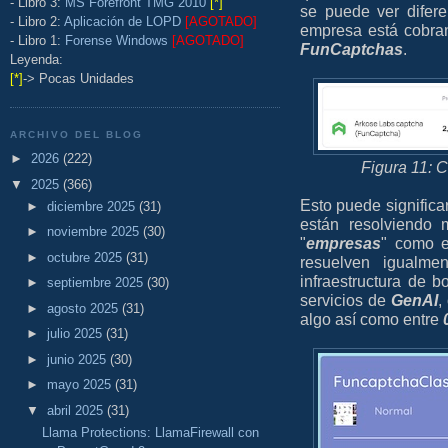
- Libro 3:
MS Forefront TMG 2010
[*]
se puede ver difere
- Libro 2:
Aplicación de LOPD
[AGOTADO]
empresa está cobra
- Libro 1:
Forense Windows
[AGOTADO]
FunCaptchas
.
Leyenda:
[*]
-> Pocas Unidades
ARCHIVO DEL BLOG
►
2026
(222)
Figura 11: 
▼
2025
(366)
Esto puede signific
►
diciembre 2025
(31)
están resolviendo 
►
noviembre 2025
(30)
"
empresas
" como 
►
octubre 2025
(31)
resuelven igualm
infraestructura de b
►
septiembre 2025
(30)
servicios de
GenAI
,
►
agosto 2025
(31)
algo así como entre
0
►
julio 2025
(31)
►
junio 2025
(30)
►
mayo 2025
(31)
▼
abril 2025
(31)
Llama Protections: LlamaFirewall con