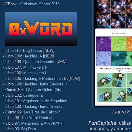
- VBook 1:
Windows Server 2016
- Libro 110:
Bug Hunter
[NEW]
- Libro 109:
Hacking IA
[NEW]
- Libro 108:
Quantum Security
[NEW]
- Libro 107:
Minihackers II
- Libro 106:
Minihackers I
- Libro 105:
Hacking & Pentest con IA
[NEW]
- Libro 104:
Hacking Home Devices II
- Cómic 103:
Olivia en Golem City
- Libro 102:
Ciberguerra
- Libro 101:
Arquitectura de Seguridad
- Libro 100:
Hacking Home Devices I
Figura 8
- Cómic 99:
Las Tiras de Cálico 3
- Libro 98:
The Art of Pentesting
FunCaptcha
utiliza
- Libro 97:
Metaverso & AR/VR/XR
humanos, y aunque a
- Libro 96:
Big Data