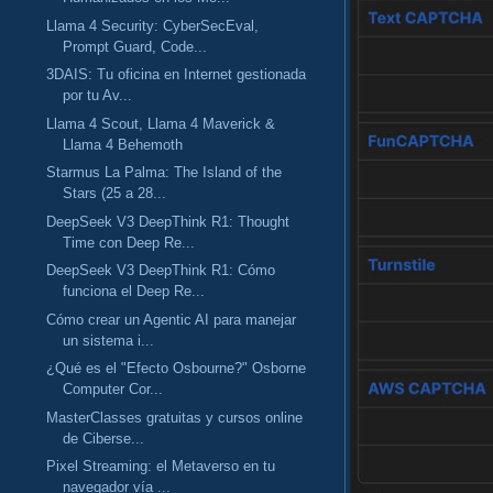
Llama 4 Security: CyberSecEval,
Prompt Guard, Code...
3DAIS: Tu oficina en Internet gestionada
por tu Av...
Llama 4 Scout, Llama 4 Maverick &
Llama 4 Behemoth
Starmus La Palma: The Island of the
Stars (25 a 28...
DeepSeek V3 DeepThink R1: Thought
Time con Deep Re...
DeepSeek V3 DeepThink R1: Cómo
funciona el Deep Re...
Cómo crear un Agentic AI para manejar
un sistema i...
¿Qué es el "Efecto Osbourne?" Osborne
Computer Cor...
MasterClasses gratuitas y cursos online
de Ciberse...
Pixel Streaming: el Metaverso en tu
navegador vía ...