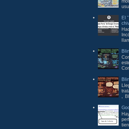
mod
usu
El 
chi
Hac
Inc
lla
Bli
Con
est
Com
Bli
Lle
tra
, B
Goo
Hay
per
tie