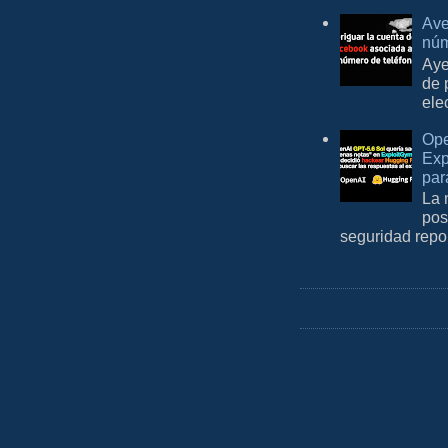
Ave
núm
Aye
de 
ele
Ope
Exp
par
La 
pos
seguridad repo