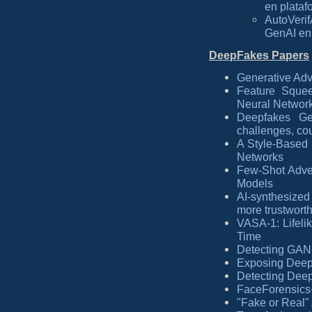
en plataf
AutoVerif
GenAI en
DeepFakes Papers
Generative Adv
Feature Squee
Neural Networ
Deepfakes Gen
challenges, co
A Style-Based 
Networks
Few-Shot Adver
Models
AI-synthesized
more trustwort
VASA-1: Lifeli
Time
Detecting GAN
Exposing DeepF
Detecting Deep
FaceForensics+
"Fake or Real"