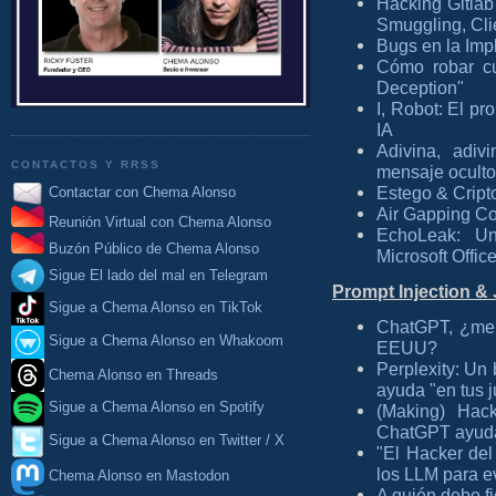
Hacking Gitlab
Smuggling, Cli
Bugs en la Im
Cómo robar c
Deception"
I, Robot: El p
IA
Adivina, adi
CONTACTOS Y RRSS
mensaje oculto 
Estego & Cript
Contactar con Chema Alonso
Air Gapping C
Reunión Virtual con Chema Alonso
EchoLeak: Un
Buzón Público de Chema Alonso
Microsoft Offic
Sigue El lado del mal en Telegram
Prompt Injection & 
Sigue a Chema Alonso en TikTok
ChatGPT, ¿me 
Sigue a Chema Alonso en Whakoom
EEUU?
Perplexity: Un 
Chema Alonso en Threads
ayuda "en tus 
Sigue a Chema Alonso en Spotify
(Making) Hac
ChatGPT ayuda 
Sigue a Chema Alonso en Twitter / X
"El Hacker del 
los LLM para ev
Chema Alonso en Mastodon
A quién debe f