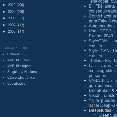
"ena-robar" 50
►
2010
(400)
El FBI alert
conseguir trab
►
2009
(406)
Cómo hacer un
►
2008
(521)
para Fake Ne
►
2007
(412)
Autoencoders, 
Usar GPT-3 y 
►
2006
(147)
Runner 2049
StyleGAN: Una
existen
BLOGS Y LINKS
Style GAN: Un
0xWord
existen
MyPublicInbox
"Talking Heads
Las caras si
MyPublicimpact
indistinguible
Singularity-Hackers
personas
Cálico Electrónico
VASA-1: Un mod
Cyberhades
que potencia 
DeepFakes & 
Vision Transfo
Ya te puedes 
hacer DeepFak
DeepNudes
DeepNud