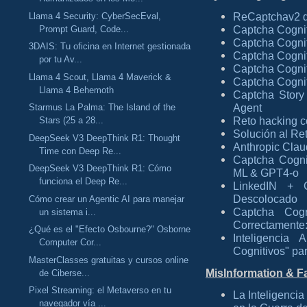
ReCaptchav2 d
Llama 4 Security: CyberSecEval,
Captcha Cognit
Prompt Guard, Code...
Captcha Cognit
3DAIS: Tu oficina en Internet gestionada
Captcha Cognit
por tu Av...
Captcha Cognit
Llama 4 Scout, Llama 4 Maverick &
Captcha Cognit
Llama 4 Behemoth
Captcha Story
Agent
Starmus La Palma: The Island of the
Reto hacking c
Stars (25 a 28...
Solución al Re
DeepSeek V3 DeepThink R1: Thought
Anthropic Clau
Time con Deep Re...
Captcha Cogni
DeepSeek V3 DeepThink R1: Cómo
ML & GPT4-o
funciona el Deep Re...
LinkedIN + 
Descolocado
Cómo crear un Agentic AI para manejar
Captcha Cog
un sistema i...
Correctamente
¿Qué es el "Efecto Osbourne?" Osborne
Inteligencia 
Computer Cor...
Cognitivos" par
MasterClasses gratuitas y cursos online
MisInformation & F
de Ciberse...
Pixel Streaming: el Metaverso en tu
La Inteligencia
navegador vía ...