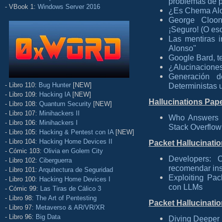
problemas de p
- VBook 1:
Windows Server 2016
¿Es Chema Alo
George Cloon
¡Seguro! (O eso
Las mentiras 
Alonso"
Google Bard, t
¿Alucinaciones 
Generación 
- Libro 110:
Bug Hunter
[NEW]
Deterministas
- Libro 109:
Hacking IA
[NEW]
Hallucinations Pap
- Libro 108:
Quantum Security
[NEW]
- Libro 107:
Minihackers II
Who Answers I
- Libro 106:
Minihackers I
Stack Overflow
- Libro 105:
Hacking & Pentest con IA
[NEW]
- Libro 104:
Hacking Home Devices II
Packet Hallucinati
- Cómic 103:
Olivia en Golem City
Developers:
- Libro 102:
Ciberguerra
recomendar ins
- Libro 101:
Arquitectura de Seguridad
Exploiting Pac
- Libro 100:
Hacking Home Devices I
con LLMs
- Cómic 99:
Las Tiras de Cálico 3
- Libro 98:
The Art of Pentesting
Packet Hallucinati
- Libro 97:
Metaverso & AR/VR/XR
- Libro 96:
Big Data
Diving Deeper 