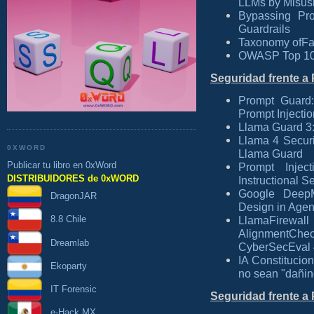
LLMs by Misusi
Bypassing Pro
Guardrails
Taxonomy ofFai
OWASP Top 10 
Seguridad frente a 
Prompt Guard:
Prompt Injecti
Llama Guard 3
Llama 4 Secur
0XWORD
Llama Guard
Publicar tu libro en 0xWord
Prompt Injec
DISTRIBUIDORES de 0xWORD
Instructional
Google DeepM
DragonJAR
Design in Agent
8.8 Chile
LlamaFirew
AlignmentC
Dreamlab
CyberSecEval 
IA Constitucio
Ekoparty
no sean "dañin
IT Forensic
Seguridad frente a 
e-Hack MX