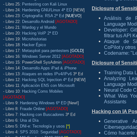
- Libro 25:
Pentesting con Kali Linux
Diclosure of Sensit
- Libro 24:
Hardening GNU/Linux 4ª ED
[NEW]
- Libro 23:
Criptografía: RSA 2ª Ed
[
NUEVO
]
Análisis de 
- Libro 22:
Desarrollo Android
[AGOTADO]
Language Mod
- Libro 21:
Wardog y el Mundo
Developer: G
- Libro 20:
Hacking VoIP 2ª ED
filtrar tus API
- Libro 19:
Microhistorias
Ataque de Si
- Libro 18:
Hacker Épico
CoPilot y otro
- Libro 17:
Metasploit para pentesters
[GOLD]
Codename: "Lea
- Libro 16:
Windows Server 2012
[AGOTADO]
- Libro 15: PowerShell SysAdmin
[AGOTADO]
Diclosure of Sensit
- Libro 14:
Desarrollo Apps iPad & iPhone
Training Data 
- Libro 13:
Ataques en redes IPv4/IPv6
3ª Ed
Analyzing Lea
- Libro 12:
Hacking SQL Injection 4ª Ed
[NEW]
Language Mod
- Libro 11:
Aplicación ENS con Microsoft
Neural Code C
- Libro 10:
Hacking Coms Mobiles
What Was You
[AGOTADO]
Assistants
- Libro 9:
Hardening Windows 6ª ED
[New!]
- Libro 8:
Fraude Online
[AGOTADO]
Hacking con IA Pos
- Libro 7:
Hacking con Buscadores
3ª Ed
- Libro 6:
Una al Día
Generative Ad
- Libro 5:
DNI-e: Tecnología y usos
[*]
Cibersegurida
- Libro 4:
SPS 2010: Seguridad
[AGOTADO]
Cómo hacerte 