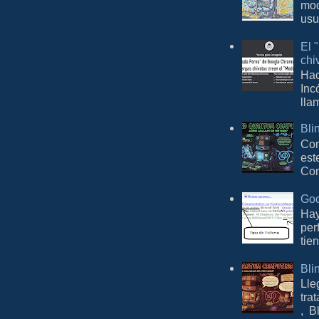
mod
usu
El 
chi
Hac
Inc
lla
Bli
Con
est
Com
Goo
Hay
per
tie
Bli
Lle
tra
, B