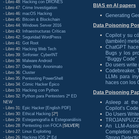
- Libro 48:
Hacking con DRONES
BIAS en AI papers
- Libro 47:
Crime Investigation
- Libro 46:
macOS Hacking
Generating Gen
- Libro 45:
Bitcoin & Blockchain
Data Poisoning Po
- Libro 44:
Windows Server 2016
- Libro 43:
Infraestructuras Críticas
Copilot y su c
- Libro 42:
Seguridad WordPress
(también) meti
- Libro 41:
Got Root
ChatGPT hace c
- Libro 40:
Hacking Web Tech
Bugs y los pr
- Libro 39:
Sinfonier: CyberINT
"Buggy Code"
- Libro 38:
Malware Android
Do users write 
- Libro 37:
Deep Web: Anonimato
Codebreaker, 
- Libro 36:
Cluster
LLMs para iny
- Libro 35:
Pentesting PowerShell
haces con los 
- Libro 34:
Cómic Hacker Épico
- Libro 33:
Hacking con Python
Data Poisoning Pa
- Libro 32:
Python para Pentesters 2ª ED
Asleep at the
NEW
Copilot’s Code
- Libro 31:
Epic Hacker [English PDF]
Do Users Write
- Libro 30:
Ethical Hacking
[2ª]
TROJANPUZZLE:
- Libro 29:
Esteganografía & Estegoanálisis
An LLM-Assis
- Libro 28:
Pentesting con FOCA
[
SILVER
]
Completion Mod
- Libro 27:
Linux Exploiting
Strong Detecti
- Libro 26:
Hacking IOS 2ª Ed