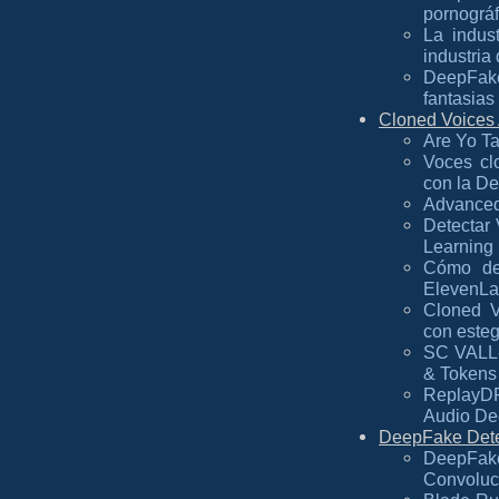
pornográf
La indus
industria
DeepFake
fantasias
Cloned Voices
Are Yo Ta
Voces cl
con la D
Advanced 
Detectar
Learning
Cómo de
ElevenLa
Cloned V
con esteg
SC VALL-
& Tokens
ReplayDF
Audio D
DeepFake Dete
DeepFak
Convoluc