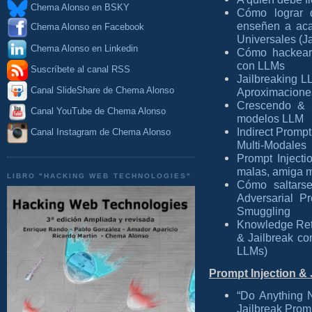
Chema Alonso en BSKY
Cómo lograr 
enseñen a aca
Chema Alonso en Facebook
Universales (Ja
Chema Alonso en Linkedin
Cómo hackear 
con LLMs
Suscríbete al canal RSS
Jailbreaking L
Canal SlideShare de Chema Alonso
Aproximacione
Crescendo & S
Canal YouTube de Chema Alonso
modelos LLM
Indirect Promp
Canal Instagram de Chema Alonso
Multi-Modales
Prompt Injecti
malas, amiga m
LIBRO "HACKING WEB TECHNOLOGIES"
Cómo saltarse
Adversarial P
Smuggling
Knowledge Retu
& Jailbreak c
LLMs)
Prompt Injection & 
“Do Anything N
Jailbreak Pro