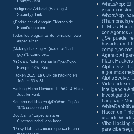
PromptGuard 2...
WhatsApp: El l
Inteligencia Artificial (Hacking &
y su reconstru
Security): Link...
WhatsApp parc
(Thumbnails) en
¿Podría ser el Apagón Eléctrico de
LLM as Hackers
España un ciber...
con Agentes AI
Todos los programas de formación para
¿Se puede re
especializar...
basado en LL
(Making) Hacking AI (easy for “bad
complejas con a
guys”): Cómo pe...
Agentic AI pa
Flag): Hackers
Bit2Me y DekaLabs en la OpenExpo
AlphaDev: La
Europe 2025: Bitc...
algoritmos mej
Hackén 2025: La CON de hacking en
AlphaEvolve: U
Jaén el 30 y 31 ...
VideoIndexer 
Hacking Home Devices II: PoCs & Hack
Inteligencia Arti
Just for Fun!...
Investigando 
Language Mod
Semana del libro en @0xWord: Cupón
WhiteRabbitNe
10% descuento D...
Hacer un "inf
BootCamp "Especialista en
usando Windo
Ciberseguridad" con beca...
Vibe Hacking c
"Daisy Bell" La canción que cantó una
para cibersegu