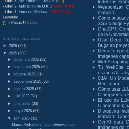
- Libro 3:
MS Forefront TMG 2010
[*]
todos los exá
- Libro 2:
Aplicación de LOPD
[AGOTADO]
Weaponizar C
- Libro 1:
Forense Windows
[AGOTADO]
malware
Leyenda:
Cómo buscar vu
[*]
-> Pocas Unidades
XSS o bugs Py
ChatGPT: Cómo 
de la Universi
ARCHIVO DEL BLOG
Usar Deep Rea
Bugs en proye
►
2026
(221)
Deep-Tempest
▼
2025
(366)
imágenes capt
►
diciembre 2025
(31)
WebScrapping 
Tu WebSite c
►
noviembre 2025
(30)
usando AI Laby
►
octubre 2025
(31)
0dAi: Un Model
►
septiembre 2025
(30)
Red Team
Cómo usar LLMs
►
agosto 2025
(31)
Ciberguerra o
►
julio 2025
(31)
El uso de LLM
►
junio 2025
(30)
Cibercrimen) p
Disrupting mal
►
mayo 2025
(31)
Malware, Cibe
▼
abril 2025
(31)
GenAI para 
Llama Protections: LlamaFirewall con
Imágenes de "f