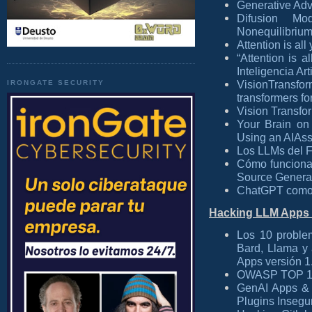
Generative Adv
Difusion Mo
Nonequilibriu
Attention is al
“Attention is a
Inteligencia Art
VisionTrans
IRONGATE SECURITY
transformers fo
Vision Transfo
Your Brain on
Using an AIAssi
Los LLMs del F
Cómo funciona 
Source Generat
ChatGPT como p
Hacking LLM Apps 
Los 10 proble
Bard, Llama 
Apps versión 1
OWASP TOP 10 
GenAI Apps & 
Plugins Insegu