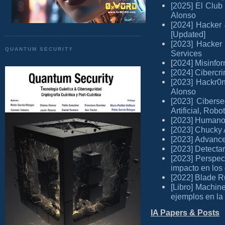
[2025] El Club
Alonso
[2024] Hacker
[Updated]
[2023] Hacker
QUANTUM SECURITY
Services
[
2024] Misinfor
[2024] Cibercr
[2023] Hackr0
Alonso
[2023] Cibers
Artificial, Rob
[2023] Humanos 
[2023] Chucky 
[2023] Advance
[2023] Detecta
[2023] Perspec
impacto en los
[2022] Blade R
[Libro] Machin
ejemplos en la
IA Papers & Posts