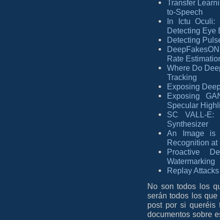
Transfer Learni
to-Speech
In Ictu Oculi
Detecting Eye 
Detecting Puls
DeepFakesON-
Rate Estimatio
Where Do Deep
Tracking
Exposing Deep
Exposing GAN
Specular Highl
SC VALL-E: S
Synthesizer
An Image is 
Recognition at
Proactive D
Watermarking
Replay Attacks
No son todos los q
serán todos los que 
post por si queréis 
documentos sobre e