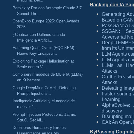
máquina: Del...
Hacking con IA Pa
Perplexity Pro con Anthropic Claude 3.7
Sonnet Thi...
Generating Adv
Based on GAN
OpenExpo Europe 2025: Open Awards
PassGAN: A De
2025
SSGAN: Secu
¿Chatear con Delfines usando
Adversarial Ne
Inteligencia Artifici...
Deep-TEMPEST
Hamming Quasi-Cyclic (HQC-KEM):
from its Unint
Nuevo Key-Encapsul...
LLM Agents ca
LLM Agents can
Exploiting Package Hallucination at
LLMs as Hack
Scale contra V...
Attacks
Cómo servir modelos de ML e IA (LLMs)
On the Feasibi
en Kubernete...
Attacks
Defeating Imag
Google DeepMind CaMeL: Defeating
Faster sorting
Prompt Injections...
Learning
Inteligencia Artificial y el negocio de
AlphaEvolve: 
resolver "...
discovery
Prompt Injection Protections: Jatmo,
Disrupting mali
StruQ, SecAli...
CAI: An Open, 
De Errores Humanos y Errores
ByPassing Cognitiv
Humanizados en los Mo...