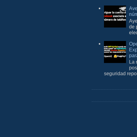
Ave
núm
Aye
de 
ele
Ope
Exp
par
La 
pos
seguridad repo