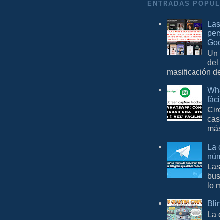
ENTRADAS POPU
Las
per
Goo
Un 
del
masificación d
Wha
fác
Cir
cas
más
La 
núm
Las
bus
lo 
Bli
La 