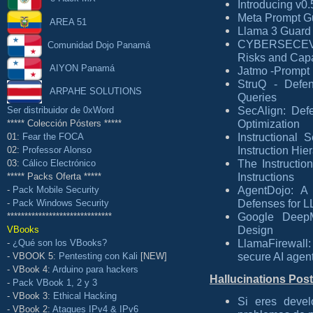
Introducing v0
Meta Prompt G
AREA 51
Llama 3 Guard
CYBERSECEVAL 
Comunidad Dojo Panamá
Risks and Capa
AIYON Panamá
Jatmo -Prompt 
StruQ - Defen
ARPAHE SOLUTIONS
Queries
SecAlign: Defe
Ser distribuidor de 0xWord
Optimization
***** Colección Pósters *****
Instructiona
01:
Fear the FOCA
Instruction Hie
02:
Professor Alonso
The Instruction
03:
Cálico Electrónico
Instructions
***** Packs Oferta *****
AgentDojo: A
-
Pack Mobile Security
Defenses for 
-
Pack Windows Security
Google DeepM
******************************
Design
VBooks
LlamaFirewall
-
¿Qué son los VBooks?
secure AI agen
- VBOOK 5:
Pentesting con Kali
[NEW]
- VBook 4:
Arduino para hackers
Hallucinations Pos
-
Pack VBook 1, 2 y 3
- VBook 3:
Ethical Hacking
Si eres deve
- VBook 2:
Ataques IPv4 & IPv6