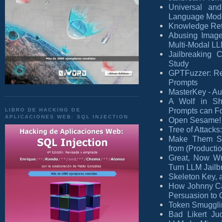
Universal and
Language Mod
Knowledge Ret
Abusing Images
Multi-Modal L
Jailbreaking 
Study
GPTFuzzer: Re
Prompts
MasterKey - Au
A Wolf in She
Prompts can Fo
LIBRO DE HACKING DE
APLICACIONES WEB: SQL INJECTION
Open Sesame! U
Tree of Attack
Make Them Spi
from (Producti
Great, Now Wri
Turn LLM Jailb
Skeleton Key, a
How Johnny Ca
Persuasion to 
Token Smuggli
Bad Likert Ju