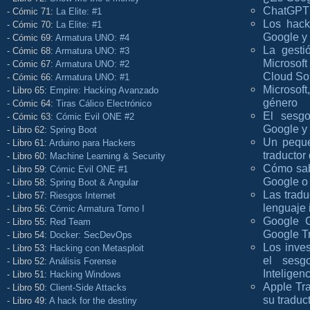
ChatGPT 
- Cómic 71:
La Elite: #1
Los hack
- Cómic 70:
La Elite: #1
Google y 
- Cómic 69:
Armatura UNO: #4
La gesti
- Cómic 68:
Armatura UNO: #3
Microsof
- Cómic 67:
Armatura UNO: #2
Cloud Sol
- Cómic 66:
Armatura UNO: #1
Microsoft
- Libro 65:
Empire: Hacking Avanzado
género
- Cómic 64:
Tiras Cálico Electrónico
El sesgo
- Cómic 63:
Cómic Evil ONE #2
Google y 
- Libro 62:
Spring Boot
Un peque
- Libro 61:
Arduino para Hackers
traductor
- Libro 60:
Machine Learning & Security
Cómo sab
- Libro 59:
Cómic Evil ONE #1
Google o 
- Libro 58:
Spring Boot & Angular
Las tradu
- Libro 57:
Riesgos Internet
lenguaje 
- Libro 56:
Cómic Armatura Tomo I
Google G
- Libro 55:
Red Team
Google T
- Libro 54:
Docker: SecDevOps
Los inve
- Libro 53:
Hacking con Metasploit
el sesg
- Libro 52:
Análisis Forense
Inteligenc
- Libro 51:
Hacking Windows
Apple Tra
- Libro 50:
Client-Side Attacks
su traduc
- Libro 49:
A hack for the destiny