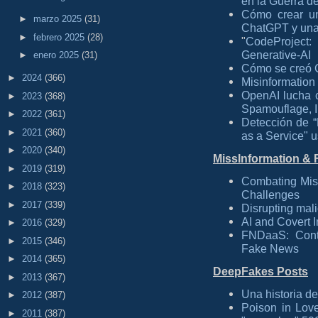
en la Guerra de
Cómo crear u
►
marzo 2025
(31)
ChatGPT y una 
►
febrero 2025
(28)
"
CodeProject
Generative-AI
►
enero 2025
(31)
Cómo se creó 
►
2024
(366)
Misinformation 
OpenAI lucha 
►
2023
(368)
Spamouflage, 
►
2022
(361)
Detección de 
►
2021
(360)
as a Service" 
►
2020
(340)
MissInformation &
►
2019
(319)
Combating Misi
►
2018
(323)
Challenges
►
2017
(339)
Disrupting mali
AI and Covert I
►
2016
(329)
FNDaaS: Conte
►
2015
(346)
Fake News
►
2014
(365)
DeepFakes Posts
►
2013
(367)
Una historia d
►
2012
(387)
Poison in Lov
►
2011
(387)