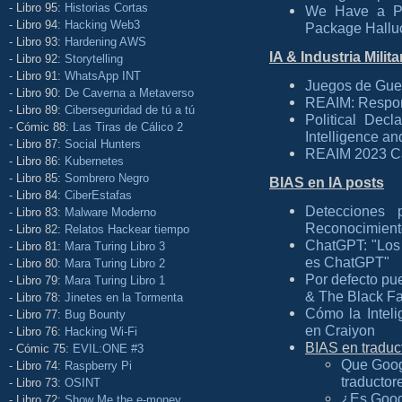
- Libro 95:
Historias Cortas
We Have a Pa
- Libro 94:
Hacking Web3
Package Hallu
- Libro 93:
Hardening AWS
IA & Industria Milita
- Libro 92:
Storytelling
- Libro 91:
WhatsApp INT
Juegos de Guerr
- Libro 90:
De Caverna a Metaverso
REAIM: Responsi
- Libro 89:
Ciberseguridad de tú a tú
Political Decl
- Cómic 88:
Las Tiras de Cálico 2
Intelligence a
- Libro 87:
Social Hunters
REAIM 2023 Cal
- Libro 86:
Kubernetes
- Libro 85:
Sombrero Negro
BIAS en IA posts
- Libro 84:
CiberEstafas
Detecciones p
- Libro 83:
Malware Moderno
Reconocimient
- Libro 82:
Relatos Hackear tiempo
ChatGPT: "Los 
- Libro 81:
Mara Turing Libro 3
es ChatGPT"
- Libro 80:
Mara Turing Libro 2
Por defecto pu
- Libro 79:
Mara Turing Libro 1
& The Black F
- Libro 78:
Jinetes en la Tormenta
Cómo la Intelig
- Libro 77:
Bug Bounty
en Craiyon
- Libro 76:
Hacking Wi-Fi
BIAS en traduc
- Cómic 75:
EVIL:ONE #3
Que Googl
- Libro 74:
Raspberry Pi
traductor
- Libro 73:
OSINT
¿Es Goog
- Libro 72:
Show Me the e-money