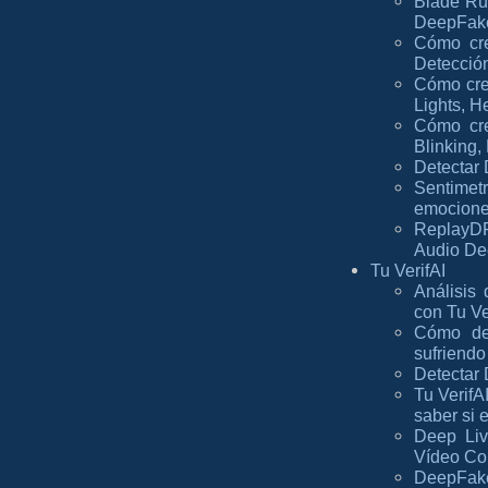
Blade Ru
DeepFak
Cómo cre
Detección
Cómo crea
Lights, H
Cómo cre
Blinking,
Detectar
Sentime
emociones
ReplayDF
Audio D
Tu VerifAI
Análisis 
con Tu Ve
Cómo de
sufriendo
Detectar 
Tu VerifA
saber si 
Deep Liv
Vídeo Co
DeepFakes