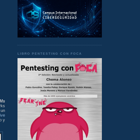
LIBRO PENTESTING CON FOCA
Ms
rks
 un
ive
o y