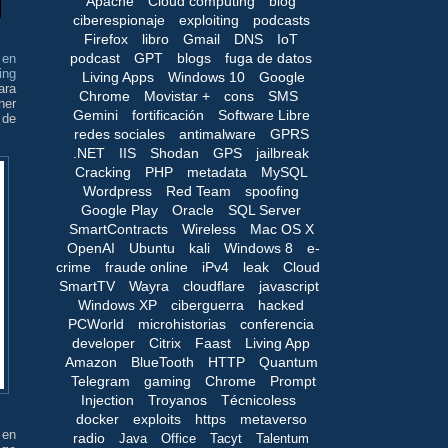
Apache
Cloud computing
blog
ciberespionaje
exploiting
podcasts
Firefox
libro
Gmail
DNS
IoT
podcast
GPT
blogs
fuga de datos
 en
ing
Living Apps
Windows 10
Google
ara
Chrome
Movistar +
cons
SMS
ner
Gemini
fortificación
Software Libre
 de
redes sociales
antimalware
GPRS
.NET
IIS
Shodan
GPS
jailbreak
Cracking
PHP
metadata
MySQL
Wordpress
Red Team
spoofing
Google Play
Oracle
SQL Server
SmartContracts
Wireless
Mac OS X
OpenAI
Ubuntu
kali
Windows 8
e-
crime
fraude online
iPv4
leak
Cloud
SmartTV
Wayra
cloudflare
javascript
Windows XP
ciberguerra
hacked
PCWorld
microhistorias
conferencia
developer
Citrix
Faast
Living App
Amazon
BlueTooth
HTTP
Quantum
Telegram
gaming
Chrome
Prompt
Injection
Troyanos
Técnicoless
docker
exploits
https
metaverso
 en
radio
Java
Office
Tacyt
Talentum