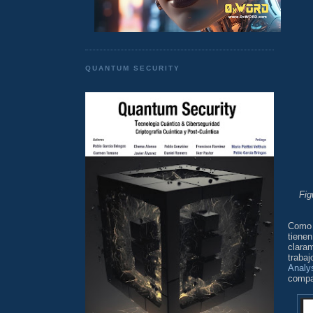
QUANTUM SECURITY
Fig
Como 
tiene
claram
traba
Analy
compa