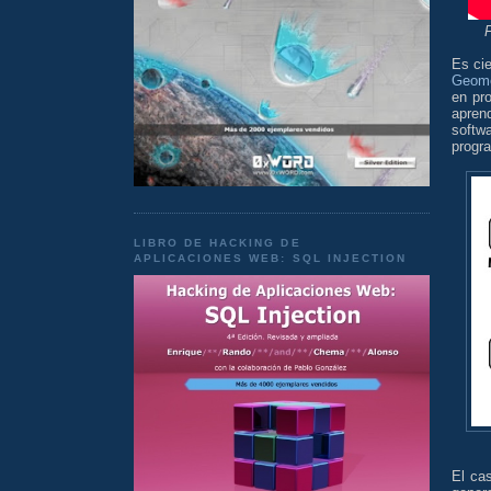
Es cie
Geome
en pr
apren
softw
progr
LIBRO DE HACKING DE
APLICACIONES WEB: SQL INJECTION
El ca