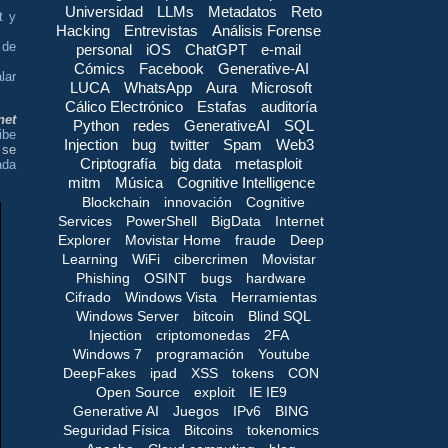
Universidad
LLMs
Metadatos
Reto
t y
Hacking
Entrevistas
Análisis Forense
 de
personal
iOS
ChatGPT
e-mail
Cómics
Facebook
Generative-AI
lar
LUCA
WhatsApp
Aura
Microsoft
Cálico Electrónico
Estafas
auditoría
net
Python
redes
GenerativeAI
SQL
ibe
Injection
bug
twitter
Spam
Web3
 se
Criptografía
big data
metasploit
ada
mitm
Música
Cognitive Intelligence
Blockchain
innovación
Cognitive
Services
PowerShell
BigData
Internet
Explorer
Movistar Home
fraude
Deep
Learning
WiFi
cibercrimen
Movistar
Phishing
OSINT
bugs
hardware
Cifrado
Windows Vista
Herramientas
Windows Server
bitcoin
Blind SQL
Injection
criptomonedas
2FA
Windows 7
programación
Youtube
DeepFakes
ipad
XSS
tokens
CON
Open Source
exploit
IE IE9
Generative AI
Juegos
IPv6
BING
Seguridad Física
Bitcoins
tokenomics