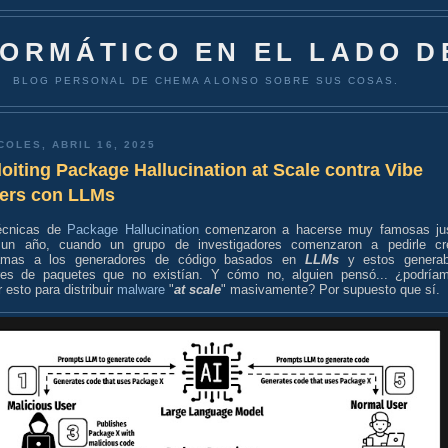
FORMÁTICO EN EL LADO D
BLOG PERSONAL DE CHEMA ALONSO SOBRE SUS COSAS.
COLES, ABRIL 16, 2025
oiting Package Hallucination at Scale contra Vibe
ers con LLMs
écnicas de
Package Hallucination
comenzaron a hacerse muy famosas ju
un año, cuando un grupo de investigadores comenzaron a pedirle cr
amas a los generadores de código basados en
LLMs
y estos genera
es de paquetes que no existían. Y cómo no, alguien pensó... ¿podría
ar esto para distribuir
malware
"
at scale
" masivamente? Por supuesto que sí.