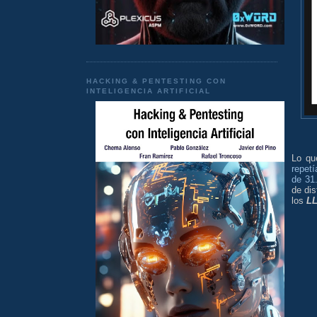
HACKING & PENTESTING CON
INTELIGENCIA ARTIFICIAL
Lo q
repet
de 31
de dis
los
L