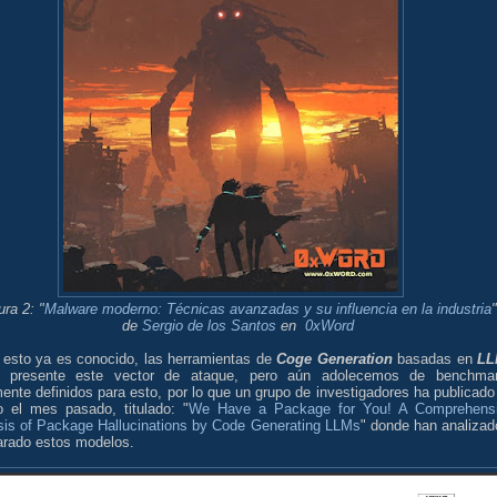
ura 2: "
Malware moderno: Técnicas avanzadas y su influencia en la industria
"
de
Sergio de los Santos
en
0xWord
esto ya es conocido, las herramientas de
Coge Generation
basadas en
LL
n presente este vector de ataque, pero aún adolecemos de benchma
ente definidos para esto, por lo que un grupo de investigadores ha publicado
jo el mes pasado, titulado: "
We Have a Package for You! A Comprehens
sis of Package Hallucinations by Code Generating LLMs
" donde han analizad
rado estos modelos.