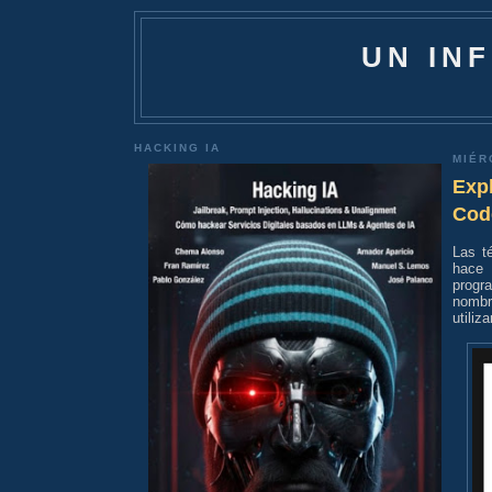
UN IN
HACKING IA
MIÉR
Expl
Cod
Las t
hace 
progr
nombr
utiliz