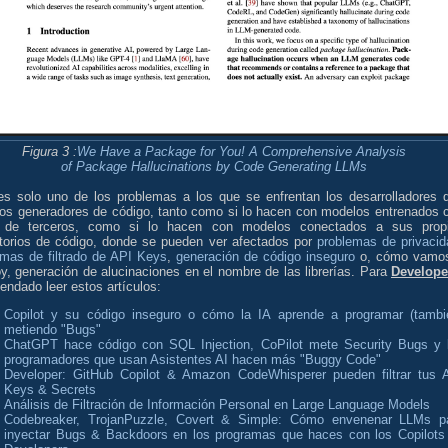
Figura 3 :
We Have a Package for You! A Comprehensive Analysis
of Package Hallucinations by Code Generating LLMs
es solo uno de los problemas a los que se enfrentan los desarrolladores 
los generadores de código, tanto como si lo hacen con modelos entrenados 
 de terceros, como si lo hacen con modelos conectados a sus prop
itorios de código, donde se pueden ver afectados por
problemas de privacid
emas de filtrado de API Keys
,
generación de código inseguro
o, cómo vamo
y, generación de alucinaciones en el nombre de las librerías. Para
Develope
ndado leer estos artículos:
Copilot y su código inseguro o cómo la IA aprende a programar (tambi
metiendo "Bugs"
ChatGPT hace código con SQL Injection, CoPilot mete Security Bugs y 
programadores que usan Asistentes AI hacen más "Buggy Code"
Developer: GitHub Copilot & Amazon CodeWhisperer pueden filtrar tus 
Keys & Secrets
Análisis de Filtración de Información Personal en Large Language Models
Codebreaker, TrojanPuzzle, Covert & Simple: Cómo envenenar LLMs p
inyectar Bugs & Backdoors en los programas que haces con los Copilots