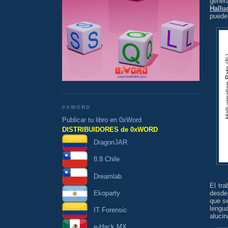
gener
Hallu
puede 
0XWORD
Publicar tu libro en 0xWord
DISTRIBUIDORES de 0xWORD
DragonJAR
8.8 Chile
Dreamlab
El tr
Ekoparty
desde
que s
lengu
IT Forensic
alucin
e-Hack MX