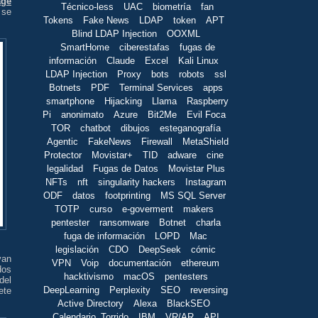
age
Técnico-less
UAC
biometría
fan
 se
Tokens
Fake News
LDAP
token
APT
Blind LDAP Injection
OOXML
SmartHome
ciberestafas
fugas de
información
Claude
Excel
Kali Linux
LDAP Injection
Proxy
bots
robots
ssl
Botnets
PDF
Terminal Services
apps
smartphone
Hijacking
Llama
Raspberry
Pi
anonimato
Azure
Bit2Me
Evil Foca
TOR
chatbot
dibujos
esteganografía
Agentic
FakeNews
Firewall
MetaShield
Protector
Movistar+
TID
adware
cine
legalidad
Fugas de Datos
Movistar Plus
NFTs
nft
singularity hackers
Instagram
ODF
datos
footprinting
MS SQL Server
TOTP
curso
e-goverment
makers
pentester
ransomware
Botnet
charla
fuga de información
LOPD
Mac
legislación
CDO
DeepSeek
cómic
van
VPN
Voip
documentación
ethereum
dos
hacktivismo
macOS
pentesters
del
DeepLearning
Perplexity
SEO
reversing
ete
Active Directory
Alexa
BlackSEO
Calendario_Torrido
IBM
VR/AR
API