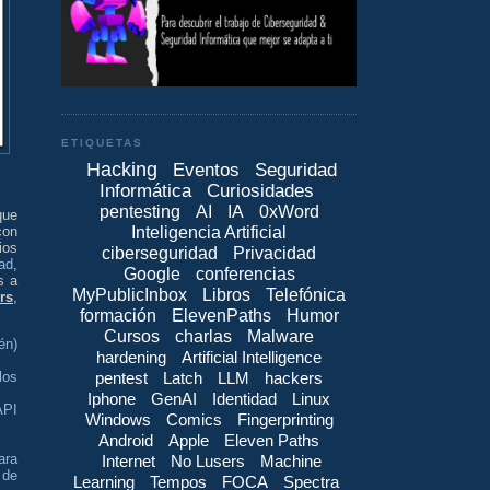
ETIQUETAS
Hacking
Eventos
Seguridad
Informática
Curiosidades
pentesting
AI
IA
0xWord
que
Inteligencia Artificial
con
ios
ciberseguridad
Privacidad
ad
,
Google
conferencias
s a
MyPublicInbox
Libros
Telefónica
rs
,
formación
ElevenPaths
Humor
Cursos
charlas
Malware
én)
hardening
Artificial Intelligence
pentest
Latch
LLM
hackers
los
Iphone
GenAI
Identidad
Linux
API
Windows
Comics
Fingerprinting
Android
Apple
Eleven Paths
ara
Internet
No Lusers
Machine
 de
Learning
Tempos
FOCA
Spectra