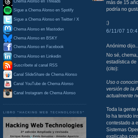
Chema Alonso en Threads
más de 15 año
podría no gust
Sigue a Chema Alonso en Spotify
Sigue a Chema Alonso en Twitter / X
;)
Chema Alonso en Mastodon
6/11/07 10:4
Chema Alonso en BSKY
Anónimo dijo..
Chema Alonso en Facebook
No sé, chema, 
Chema Alonso en Linkedin
estadística de
Suscríbete al canal RSS
(cito):
Canal SlideShare de Chema Alonso
Uso o conocim
Canal YouTube de Chema Alonso
versión de la 
Canal Instagram de Chema Alonso
actualmente n
Toda la gente 
LIBRO "HACKING WEB TECHNOLOGIES"
lo ha tenido in
contestado a e
Sistemas Opera
explicaba cosa