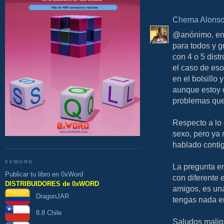
Chema Alons
@anónimo, en e
para todos y g
con 4 o 5 dist
el caso de eso
en el bolsillo
aunque estoy c
problemas que 
Respecto a lo 
sexo, pero ya 
hablado contig
0XWORD
La pregunta en 
Publicar tu libro en 0xWord
con diferente 
DISTRIBUIDORES de 0xWORD
amigos, es un
DragonJAR
tengas nada en 
8.8 Chile
Saludos malig