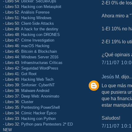
- Libro 54:
Docker: SecDevOps
2-El 0% de los 
- Libro 53:
Hacking con Metasploit
- Libro 52:
Análisis Forense
Ahora miro a
- Libro 51:
Hacking Windows
- Libro 50:
Client-Side Attacks
1-El 10% no ha 
- Libro 49:
A hack for the destiny
- Libro 48:
Hacking con DRONES
- Libro 47:
Crime Investigation
2-El 19% lo uti
- Libro 46:
macOS Hacking
- Libro 45:
Bitcoin & Blockchain
¿Qué opinais 
- Libro 44:
Windows Server 2016
7/11/07 10:0
- Libro 43:
Infraestructuras Críticas
- Libro 42:
Seguridad WordPress
- Libro 41:
Got Root
Jesús M.
dijo..
- Libro 40:
Hacking Web Tech
Lo que más me
- Libro 39:
Sinfonier: CyberINT
- Libro 38:
Malware Android
que pusiera un
- Libro 37:
Deep Web: Anonimato
que ha financi
- Libro 36:
Cluster
estar manipul
- Libro 35:
Pentesting PowerShell
- Libro 34:
Cómic Hacker Épico
Saludos!
- Libro 33:
Hacking con Python
- Libro 32:
Python para Pentesters 2ª ED
7/11/07 10:1
NEW