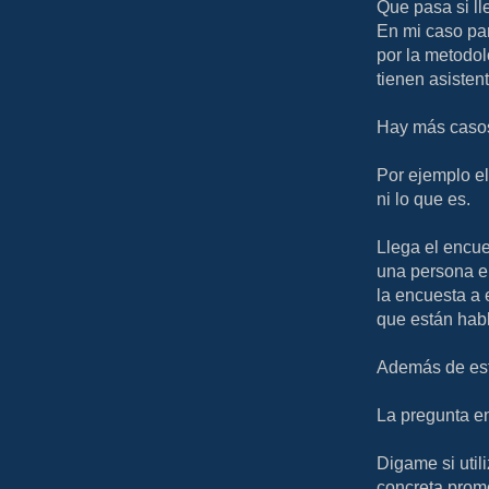
Que pasa si ll
En mi caso par
por la metodo
tienen asisten
Hay más casos
Por ejemplo el
ni lo que es.
Llega el encue
una persona en
la encuesta a 
que están hab
Además de est
La pregunta en
Digame si util
concreta promo