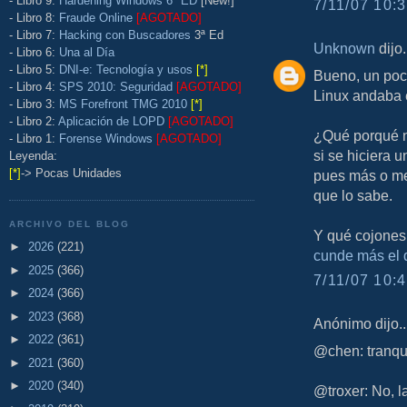
- Libro 9:
Hardening Windows 6ª ED
[New!]
7/11/07 10:3
- Libro 8:
Fraude Online
[AGOTADO]
- Libro 7:
Hacking con Buscadores
3ª Ed
Unknown
dijo.
- Libro 6:
Una al Día
- Libro 5:
DNI-e: Tecnología y usos
[*]
Bueno, un poco
- Libro 4:
SPS 2010: Seguridad
[AGOTADO]
Linux andaba e
- Libro 3:
MS Forefront TMG 2010
[*]
- Libro 2:
Aplicación de LOPD
[AGOTADO]
¿Qué porqué n
- Libro 1:
Forense Windows
[AGOTADO]
si se hiciera 
Leyenda:
[*]
-> Pocas Unidades
pues más o me
que lo sabe.
ARCHIVO DEL BLOG
Y qué cojones,
►
2026
(221)
cunde más el 
►
2025
(366)
7/11/07 10:4
►
2024
(366)
►
2023
(368)
Anónimo dijo..
►
2022
(361)
@chen: tranqui
►
2021
(360)
►
2020
(340)
@troxer: No, l