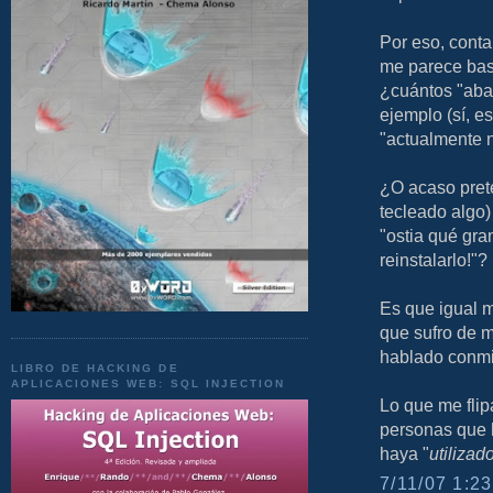
Por eso, cont
me parece bast
¿cuántos "aba
ejemplo (sí, e
"actualmente 
¿O acaso prete
tecleado algo
"ostia qué gra
reinstalarlo!"?
Es que igual 
que sufro de m
hablado conmi
LIBRO DE HACKING DE
APLICACIONES WEB: SQL INJECTION
Lo que me fli
personas que 
haya "
utilizad
7/11/07 1:23