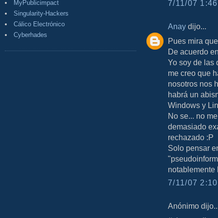
7/11/07 1:46
MyPublicimpact
Singularity-Hackers
Cálico Electrónico
Anay
dijo...
Cyberhades
Pues mira que
De acuerdo en 
Yo soy de las
me creo que h
nosotros nos 
habrá un abis
Windows y Lin
No se... no me
demasiado exa
rechazado :P
Solo pensar en
"pseudoinform
notablemente l
7/11/07 2:10
Anónimo dijo..