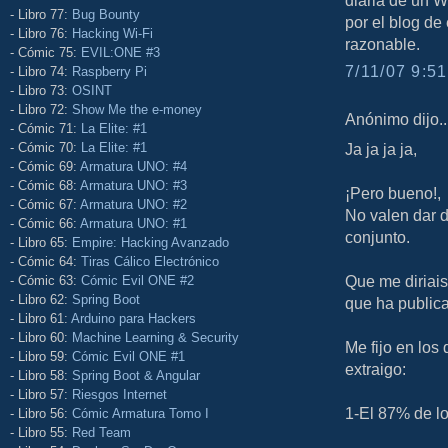
- Libro 77:
Bug Bounty
por el blog de
- Libro 76:
Hacking Wi-Fi
razonable.
- Cómic 75:
EVIL:ONE #3
7/11/07 9:51
- Libro 74:
Raspberry Pi
- Libro 73:
OSINT
- Libro 72:
Show Me the e-money
Anónimo dijo..
- Cómic 71:
La Elite: #1
Ja ja ja ja,
- Cómic 70:
La Elite: #1
- Cómic 69:
Armatura UNO: #4
- Cómic 68:
Armatura UNO: #3
¡Pero bueno!,
- Cómic 67:
Armatura UNO: #2
No valen dar d
- Cómic 66:
Armatura UNO: #1
conjunto.
- Libro 65:
Empire: Hacking Avanzado
- Cómic 64:
Tiras Cálico Electrónico
Que me diriais
- Cómic 63:
Cómic Evil ONE #2
- Libro 62:
Spring Boot
que ha publica
- Libro 61:
Arduino para Hackers
- Libro 60:
Machine Learning & Security
Me fijo en lo
- Libro 59:
Cómic Evil ONE #1
extraigo:
- Libro 58:
Spring Boot & Angular
- Libro 57:
Riesgos Internet
1-El 87% de lo
- Libro 56:
Cómic Armatura Tomo I
- Libro 55:
Red Team