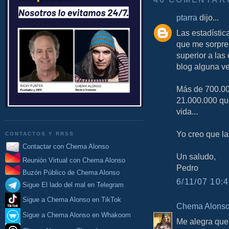
ptarra
dijo...
Las estadística
que me sorpre
superior a las
blog alguna ve
Más de 700.00
21.000.000 qu
vida...
Yo creo que la
CONTACTOS Y RRSS
Contactar con Chema Alonso
Un saludo,
Reunión Virtual con Chema Alonso
Pedro
Buzón Público de Chema Alonso
6/11/07 10:4
Sigue El lado del mal en Telegram
Sigue a Chema Alonso en TikTok
Chema Alons
Sigue a Chema Alonso en Whakoom
Me alegra que