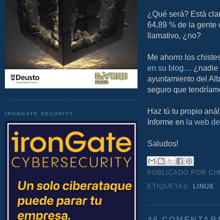
¿Qué será? Está clar
64,89 % de la gente 
llamativo, ¿no?
Me ahorro los chiste
en su blog
… ¿nadie 
ayuntamiento del Alb
seguro que tendríamos
Haz tú tu propio anál
IRONGATE SECURITY
Informe en
la web de
Saludos!
PUBLICADO POR C
ETIQUETAS:
LINUX
46 COMENTAR