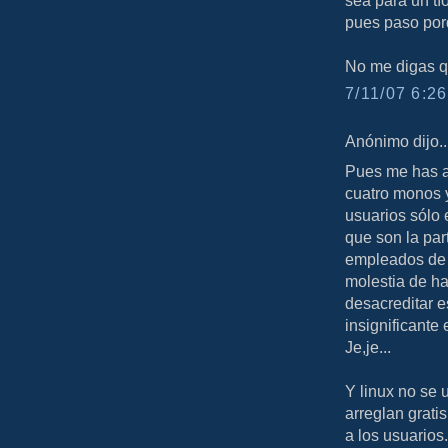
pues paso porq
No me digas q
7/11/07 6:26
Anónimo dijo..
Pues me has a
cuatro monos 
usuarios sólo 
que son la par
empleados de m
molestia de ha
desacreditar e
insignificante 
Je,je...
Y linux no se 
arreglan grati
a los usuarios.