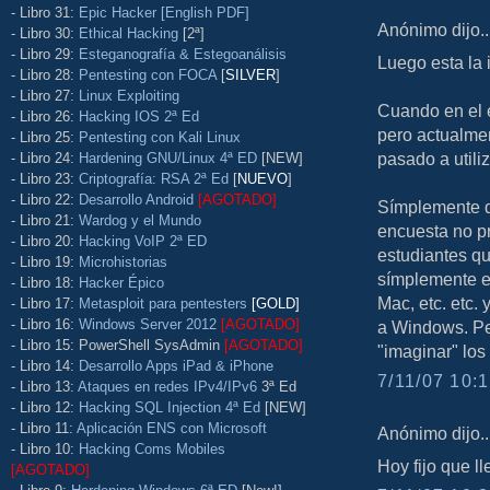
- Libro 31:
Epic Hacker [English PDF]
Anónimo dijo..
- Libro 30:
Ethical Hacking
[2ª]
- Libro 29:
Esteganografía & Estegoanálisis
Luego esta la 
- Libro 28:
Pentesting con FOCA
[
SILVER
]
- Libro 27:
Linux Exploiting
Cuando en el 
- Libro 26:
Hacking IOS 2ª Ed
pero actualmen
- Libro 25:
Pentesting con Kali Linux
pasado a utili
- Libro 24:
Hardening GNU/Linux 4ª ED
[NEW]
- Libro 23:
Criptografía: RSA 2ª Ed
[
NUEVO
]
- Libro 22:
Desarrollo Android
[AGOTADO]
Símplemente qu
- Libro 21:
Wardog y el Mundo
encuesta no p
- Libro 20:
Hacking VoIP 2ª ED
estudiantes qu
- Libro 19:
Microhistorias
símplemente e
- Libro 18:
Hacker Épico
Mac, etc. etc.
- Libro 17:
Metasploit para pentesters
[GOLD]
- Libro 16:
Windows Server 2012
[AGOTADO]
a Windows. Pe
- Libro 15: PowerShell SysAdmin
[AGOTADO]
"imaginar" los
- Libro 14:
Desarrollo Apps iPad & iPhone
7/11/07 10:1
- Libro 13:
Ataques en redes IPv4/IPv6
3ª Ed
- Libro 12:
Hacking SQL Injection 4ª Ed
[NEW]
- Libro 11:
Aplicación ENS con Microsoft
Anónimo dijo..
- Libro 10:
Hacking Coms Mobiles
Hoy fijo que l
[AGOTADO]