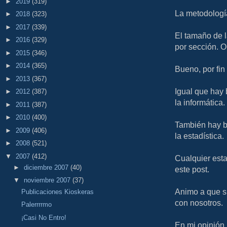
►
2019
(319)
La metodologí
►
2018
(323)
►
2017
(339)
El tamaño de 
►
2016
(329)
por sección. O
►
2015
(346)
►
2014
(365)
Bueno, por fin
►
2013
(367)
Igual que hay 
►
2012
(387)
la informática.
►
2011
(387)
►
2010
(400)
También hay bu
►
2009
(406)
la estadística.
►
2008
(521)
▼
2007
(412)
Cualquier esta
►
diciembre 2007
(40)
este post.
▼
noviembre 2007
(37)
Animo a que s
Publicaciones Kioskeras
con nosotros.
Palerrrrmo
¡Casi No Entro!
En mi opinión