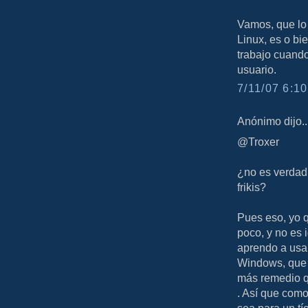
Vamos, que lo
Linux, es o bi
trabajo cuando
usuario.
7/11/07 6:10
Anónimo dijo..
@Troxer
¿no es verdad
frikis?
Pues eso, yo 
poco, y no es 
aprendo a usa
Windows, que 
más remedio 
. Así que como
sea para un tí