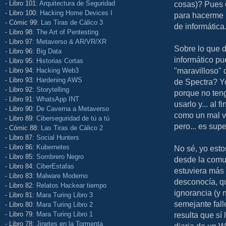
cosas)? Pues 
- Libro 101:
Arquitectura de Seguridad
- Libro 100:
Hacking Home Devices I
para hacerme 
- Cómic 99:
Las Tiras de Cálico 3
de informática
- Libro 98:
The Art of Pentesting
- Libro 97:
Metaverso & AR/VR/XR
Sobre lo que 
- Libro 96:
Big Data
informático pu
- Libro 95:
Historias Cortas
"maravilloso"
- Libro 94:
Hacking Web3
- Libro 93:
Hardening AWS
de Spectra? Yo
- Libro 92:
Storytelling
porque no teng
- Libro 91:
WhatsApp INT
usarlo y... al
- Libro 90:
De Caverna a Metaverso
como un mal vi
- Libro 89:
Ciberseguridad de tú a tú
pero... es sup
- Cómic 88:
Las Tiras de Cálico 2
- Libro 87:
Social Hunters
- Libro 86:
Kubernetes
No sé, yo esto
- Libro 85:
Sombrero Negro
desde la comu
- Libro 84:
CiberEstafas
estuviera más
- Libro 83:
Malware Moderno
desconocía, q
- Libro 82:
Relatos Hackear tiempo
ignorancia (y 
- Libro 81:
Mara Turing Libro 3
semejante fal
- Libro 80:
Mara Turing Libro 2
resulta que sí 
- Libro 79:
Mara Turing Libro 1
- Libro 78:
Jinetes en la Tormenta
diaria de un 