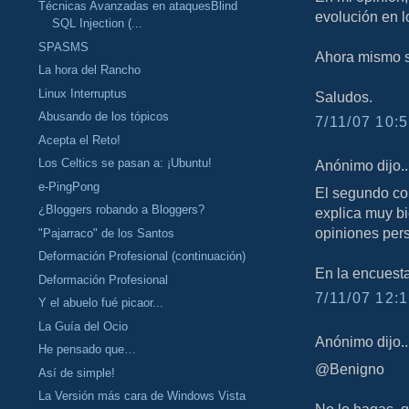
Técnicas Avanzadas en ataquesBlind
evolución en l
SQL Injection (...
SPASMS
Ahora mismo s
La hora del Rancho
Linux Interruptus
Saludos.
Abusando de los tópicos
7/11/07 10:5
Acepta el Reto!
Los Celtics se pasan a: ¡Ubuntu!
Anónimo dijo..
e-PingPong
El segundo co
¿Bloggers robando a Bloggers?
explica muy bi
opiniones per
"Pajarraco" de los Santos
Deformación Profesional (continuación)
En la encuesta
Deformación Profesional
7/11/07 12:1
Y el abuelo fué picaor...
La Guía del Ocio
Anónimo dijo..
He pensado que…
@Benigno
Así de simple!
La Versión más cara de Windows Vista
No lo hagas, q