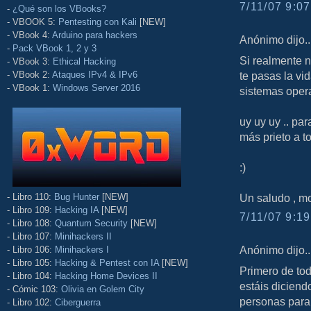
7/11/07 9:07
-
¿Qué son los VBooks?
- VBOOK 5:
Pentesting con Kali
[NEW]
- VBook 4:
Arduino para hackers
Anónimo dijo..
-
Pack VBook 1, 2 y 3
Si realmente n
- VBook 3:
Ethical Hacking
te pasas la vi
- VBook 2:
Ataques IPv4 & IPv6
- VBook 1:
Windows Server 2016
sistemas opera
uy uy uy .. pa
más prieto a t
:)
Un saludo , m
- Libro 110:
Bug Hunter
[NEW]
- Libro 109:
Hacking IA
[NEW]
7/11/07 9:19
- Libro 108:
Quantum Security
[NEW]
- Libro 107:
Minihackers II
Anónimo dijo..
- Libro 106:
Minihackers I
- Libro 105:
Hacking & Pentest con IA
[NEW]
Primero de to
- Libro 104:
Hacking Home Devices II
estáis diciend
- Cómic 103:
Olivia en Golem City
personas para 
- Libro 102:
Ciberguerra