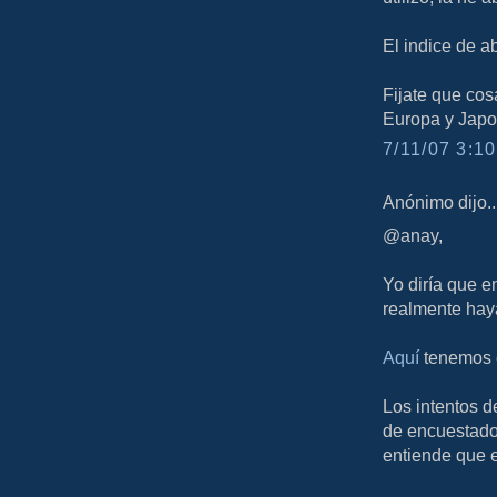
El indice de a
Fijate que co
Europa y Japo
7/11/07 3:10
Anónimo dijo..
@anay,
Yo diría que e
realmente haya
Aquí
tenemos e
Los intentos d
de encuestador
entiende que e