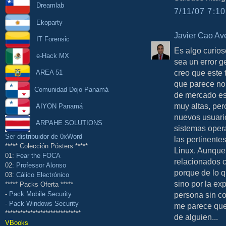
Dreamlab
7/11/07 7:10
Ekoparty
Javier Cao Av
IT Forensic
Es algo curios
e-Hack MX
sea un error g
creo que este 
AREA 51
que parece no 
Comunidad Dojo Panamá
de mercado es
muy altas, per
AIYON Panamá
nuevos usuario
ARPAHE SOLUTIONS
sistemas opera
Ser distribuidor de 0xWord
las pertinente
***** Colección Pósters *****
Linux. Aunque 
01:
Fear the FOCA
relacionados c
02:
Professor Alonso
porque de lo q
03:
Cálico Electrónico
sino por la ex
***** Packs Oferta *****
persona sin c
-
Pack Mobile Security
-
Pack Windows Security
me parece que 
******************************
de alguien...
VBooks