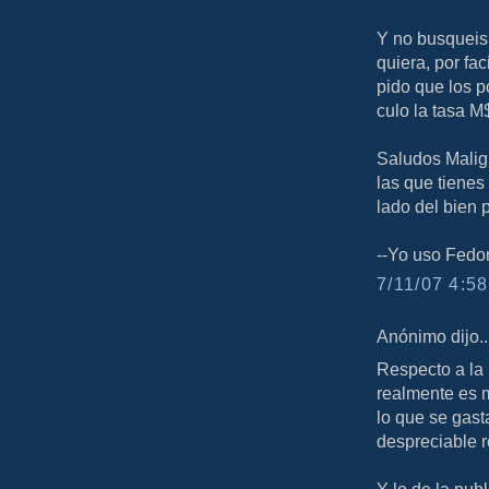
Y no busqueis
quiera, por fa
pido que los p
culo la tasa M$
Saludos Malign
las que tienes
lado del bien p
--Yo uso Fedo
7/11/07 4:58
Anónimo dijo..
Respecto a la 
realmente es 
lo que se gast
despreciable r
Y lo de la pu