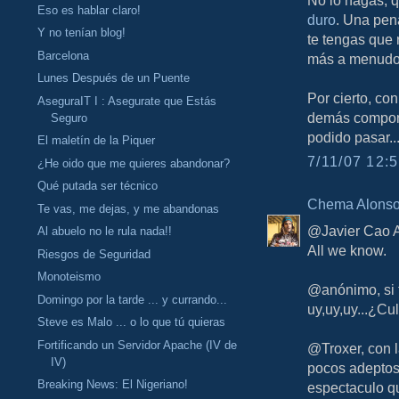
Eso es hablar claro!
duro
. Una pen
Y no tenían blog!
te tengas que 
Barcelona
más a menudo 
Lunes Después de un Puente
Por cierto, con
AseguraIT I : Asegurate que Estás
demás compone
Seguro
podido pasar..
El maletín de la Piquer
7/11/07 12:5
¿He oido que me quieres abandonar?
Qué putada ser técnico
Chema Alons
Te vas, me dejas, y me abandonas
@Javier Cao Av
Al abuelo no le rula nada!!
All we know.
Riesgos de Seguridad
Monoteismo
@anónimo, si t
Domingo por la tarde ... y currando...
uy,uy,uy...¿Cul
Steve es Malo ... o lo que tú quieras
Fortificando un Servidor Apache (IV de
@Troxer, con l
IV)
pocos adeptos?
Breaking News: El Nigeriano!
espectaculo q