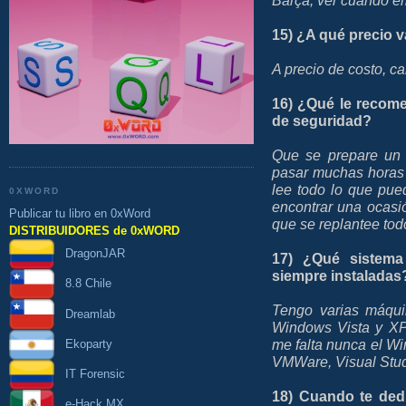
15) ¿A qué precio 
A precio de costo, ca
16) ¿Qué le recome
de seguridad?
Que se prepare un 
pasar muchas horas a
lee todo lo que pu
0XWORD
encontrar una ocasi
Publicar tu libro en 0xWord
que se replantee tod
DISTRIBUIDORES de 0xWORD
DragonJAR
17) ¿Qué sistema
siempre instaladas
8.8 Chile
Tengo varias máqui
Dreamlab
Windows Vista y XP
me falta nunca el Wir
Ekoparty
VMWare, Visual Stud
IT Forensic
18) Cuando te dedi
e-Hack MX