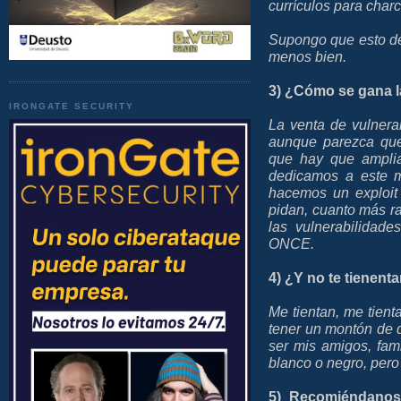
currículos para charcu
Supongo que esto de
menos bien.
3) ¿Cómo se gana l
IRONGATE SECURITY
La venta de vulnera
aunque parezca que
que hay que amplia
dedicamos a este m
hacemos un exploit
pidan, cuanto más ra
las vulnerabilidade
ONCE.
4) ¿Y no te tienent
Me tientan, me tienta
tener un montón de 
ser mis amigos, fam
blanco o negro, pero
5) Recomiéndanos