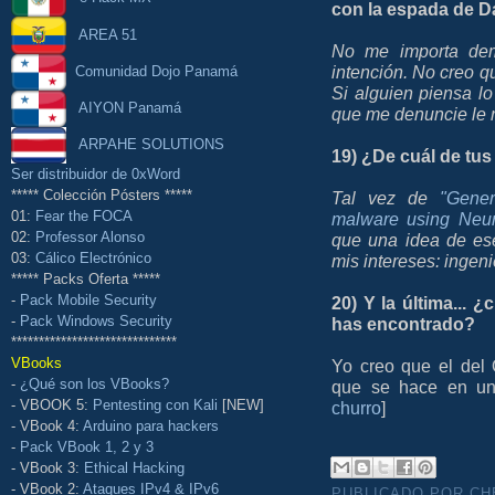
con la espada de D
AREA 51
No me importa de
intención. No creo q
Comunidad Dojo Panamá
Si alguien piensa lo
AIYON Panamá
que me denuncie le r
ARPAHE SOLUTIONS
19) ¿De cuál de tus
Ser distribuidor de 0xWord
***** Colección Pósters *****
Tal vez de
"Gener
01:
Fear the FOCA
malware using Neur
02:
Professor Alonso
que una idea de es
03:
Cálico Electrónico
mis intereses: ingeni
***** Packs Oferta *****
-
Pack Mobile Security
20) Y la última...
-
Pack Windows Security
has encontrado?
******************************
VBooks
Yo creo que el del
-
¿Qué son los VBooks?
que se hace en una
- VBOOK 5:
Pentesting con Kali
[NEW]
churro
]
- VBook 4:
Arduino para hackers
-
Pack VBook 1, 2 y 3
- VBook 3:
Ethical Hacking
- VBook 2:
Ataques IPv4 & IPv6
PUBLICADO POR C