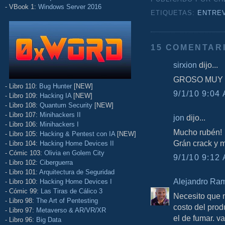
- VBook 1:
Windows Server 2016
ETIQUETAS:
ENTRE
15 COMENTAR
sirxion
dijo...
GROSO MUY
- Libro 110:
Bug Hunter
[NEW]
9/1/10 9:04 
- Libro 109:
Hacking IA
[NEW]
- Libro 108:
Quantum Security
[NEW]
- Libro 107:
Minihackers II
jon
dijo...
- Libro 106:
Minihackers I
Mucho rubén!
- Libro 105:
Hacking & Pentest con IA
[NEW]
Grán crack y 
- Libro 104:
Hacking Home Devices II
- Cómic 103:
Olivia en Golem City
9/1/10 9:12 
- Libro 102:
Ciberguerra
- Libro 101:
Arquitectura de Seguridad
Alejandro Ra
- Libro 100:
Hacking Home Devices I
- Cómic 99:
Las Tiras de Cálico 3
Necesito que m
- Libro 98:
The Art of Pentesting
costo del prod
- Libro 97:
Metaverso & AR/VR/XR
el de fumar. va
- Libro 96:
Big Data