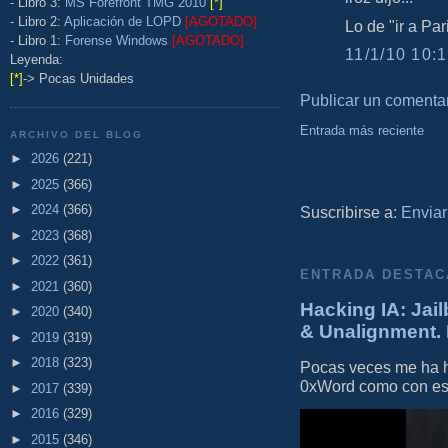
- Libro 3:
MS Forefront TMG 2010
[*]
- Libro 2:
Aplicación de LOPD
[AGOTADO]
Lo de "ir a Pari
- Libro 1:
Forense Windows
[AGOTADO]
11/1/10 10:1
Leyenda:
[*]
-> Pocas Unidades
Publicar un comenta
Entrada más reciente
ARCHIVO DEL BLOG
►
2026
(221)
►
2025
(366)
►
2024
(366)
Suscribirse a:
Enviar
►
2023
(368)
►
2022
(361)
ENTRADA DESTAC
►
2021
(360)
Hacking IA: Jail
►
2020
(340)
& Unalignment. 
►
2019
(319)
►
2018
(323)
Pocas veces me ha he
0xWord como con este 
►
2017
(339)
►
2016
(329)
►
2015
(346)