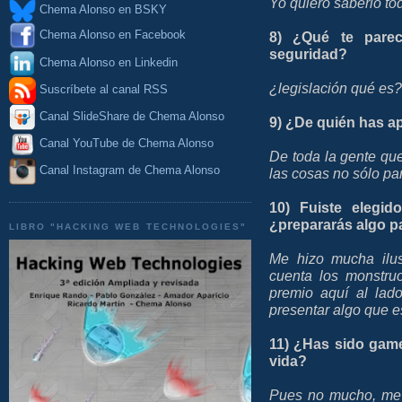
Yo quiero saberlo tod
Chema Alonso en BSKY
Chema Alonso en Facebook
8) ¿Qué te parec
seguridad?
Chema Alonso en Linkedin
¿legislación qué es?
Suscríbete al canal RSS
Canal SlideShare de Chema Alonso
9) ¿De quién has a
Canal YouTube de Chema Alonso
De toda la gente que
Canal Instagram de Chema Alonso
las cosas no sólo pa
10) Fuiste elegi
¿prepararás algo p
LIBRO "HACKING WEB TECHNOLOGIES"
Me hizo mucha ilu
cuenta los monstru
premio aquí al lado
presentar algo que e
11) ¿Has sido gam
vida?
Pues no mucho, me 