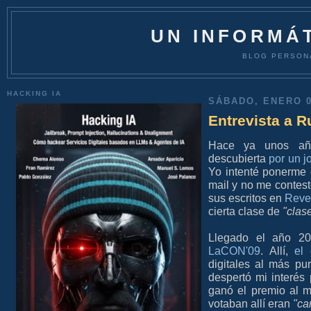
UN INFORMÁT
BLOG PERSON
HACKING IA
SÁBADO, ENERO 0
Entrevista a 
Hace ya unos años
descubierta
por un 
Yo intenté ponerme 
mail y no me contes
sus escritos en
Reve
cierta clase de
"clas
Llegado el año 20
LaCON'09
. Allí,
el
digitales al más p
despertó mi interés 
ganó el premio al m
votaban allí eran
"ca