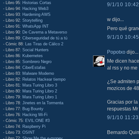
- Libro 95:
Historias Cortas
9/1/10 10:42
- Libro 94:
Hacking Web3
- Libro 93:
Hardening AWS
w dijo...
- Libro 92:
Storytelling
- Libro 91:
WhatsApp INT
Pero qué gran
- Libro 90:
De Caverna a Metaverso
9/1/10 10:45
- Libro 89:
Ciberseguridad de tú a tú
- Cómic 88:
Las Tiras de Cálico 2
- Libro 87:
Social Hunters
Popotxo
dijo...
- Libro 86:
Kubernetes
Me dicen hace 
- Libro 85:
Sombrero Negro
al rss y no me l
- Libro 84:
CiberEstafas
- Libro 83:
Malware Moderno
- Libro 82:
Relatos Hackear tiempo
¿Se admiten p
- Libro 81:
Mara Turing Libro 3
mozicos de 4
- Libro 80:
Mara Turing Libro 2
- Libro 79:
Mara Turing Libro 1
Gracias por la
- Libro 78:
Jinetes en la Tormenta
respuestas Mr
- Libro 77:
Bug Bounty
- Libro 76:
Hacking Wi-Fi
9/1/10 11:23
- Cómic 75:
EVIL:ONE #3
- Libro 74:
Raspberry Pi
Bernardo Quint
- Libro 73:
OSINT
- Libro 72:
Show Me the e-money