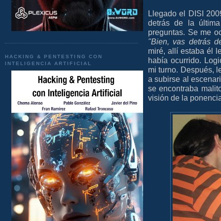
Llegado el DISI 200
detrás de la últim
preguntas. Se me ocu
"Bien, vas detrás d
miré, allí estaba é
HACKING & PENTESTING CON
había ocurrido. Log
INTELIGENCIA ARTIFICIAL
mi turno. Después, l
a subirse al escenari
se encontraba malito
visión de la ponencia