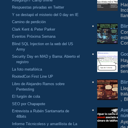
Asegúr@IT Camp online
Hac
Respuestas privadas en Twitter
Inc
Y se destapó el misterio del 0 day en IE
lla
Camino de perdición
Bli
Clark Kent & Peter Parker
Con
Eventos Próxima Semana
est
Com
Blind SQL Injection en la web del US
Army
Goo
Security Day en MAD y Barna: Abierto el
Hay
registro
per
La foto metafórica
tie
RootedCon First Line UP
Bli
Libro de Alejandro Ramos sobre
Lle
Pentesting
tra
El furgón de cola
, B
SEO por Chapapote
Ave
Entrevista a Rubén Santamarta de
núm
48bits
Aye
Informe Técnicoless y amarillista de La
de 