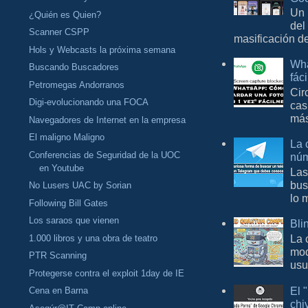
Un 
¿Quién es Quien?
del
Scanner CSPP
masificación d
Hols y Webcasts la próxima semana
Wha
Buscando Buscadores
fác
Petromegas Andorranos
Cir
Digi-evolucionando una FOCA
cas
más
Navegadores de Internet en la empresa
El maligno Maligno
La 
Conferencias de Seguridad de la UOC
núm
en Youtube
Las
bus
No Lusers UAC by Sorian
lo 
Following Bill Gates
Los saraos que vienen
Bli
La 
1.000 libros y una obra de teatro
mod
PTR Scanning
usu
Protegerse contra el exploit 1day de IE
El 
Cena en Barna
chi