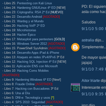
- Libro 25:
Pentesting con Kali Linux
PD: El siguien
- Libro 24:
Hardening GNU/Linux 4ª ED
[NEW]
asta como hace
- Libro 23:
Criptografía: RSA 2ª Ed
[
NUEVO
]
- Libro 22:
Desarrollo Android
[AGOTADO]
- Libro 21:
Wardog y el Mundo
Saludos
- Libro 20:
Hacking VoIP 2ª ED
9/1/10 5:00 
- Libro 19:
Microhistorias
- Libro 18:
Hacker Épico
- Libro 17:
Metasploit para pentesters
[GOLD]
astralia
dijo...
- Libro 16:
Windows Server 2012
[AGOTADO]
Simplemente..
- Libro 15: PowerShell SysAdmin
[AGOTADO]
- Libro 14:
Desarrollo Apps iPad & iPhone
De mayor quie
- Libro 13:
Ataques en redes IPv4/IPv6
3ª Ed
- Libro 12:
Hacking SQL Injection 4ª Ed
[NEW]
jajaja)
- Libro 11:
Aplicación ENS con Microsoft
9/1/10 7:49 
- Libro 10:
Hacking Coms Mobiles
[AGOTADO]
- Libro 9:
Hardening Windows 6ª ED
[New!]
Aitor Iriarte
dijo
- Libro 8:
Fraude Online
[AGOTADO]
Interesante ent
- Libro 7:
Hacking con Buscadores
3ª Ed
- Libro 6:
Una al Día
9/1/10 9:35 
- Libro 5:
DNI-e: Tecnología y usos
[*]
- Libro 4:
SPS 2010: Seguridad
[AGOTADO]
iroz dijo...