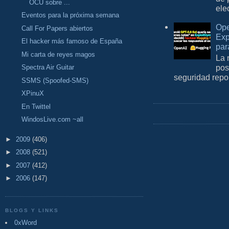
OCU sobre ...
ele
Eventos para la próxima semana
Ope
Call For Papers abiertos
Exp
El hacker más famoso de España
par
Mi carta de reyes magos
La 
pos
Spectra Air Guitar
seguridad repo
SSMS (Spoofed-SMS)
XPinuX
En Twittel
WindosLive.com ~all
►
2009
(406)
►
2008
(521)
►
2007
(412)
►
2006
(147)
BLOGS Y LINKS
0xWord