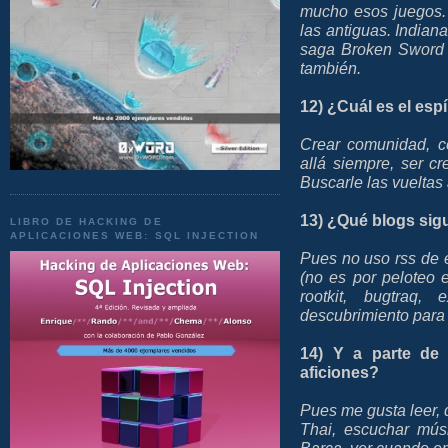
mucho esos juegos. 
las antiguas. Indian
saga Broken Sword 
también.
12) ¿Cuál es el espí
Crear comunidad, co
allá siempre, ser c
Buscarle las vueltas 
13) ¿Qué blogs sigu
LIBRO DE HACKING DE
APLICACIONES WEB: SQL INJECTION
Pues no uso rss de e
(no es por peloteo 
rootkit, bugtraq, 
descubrimiento para m
14) Y a parte de 
aficiones?
Pues me gusta leer, d
Thai, escuchar músic
Barça, ver cuando em