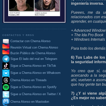
ingeniería inversa.
Pueees, me da un
relacionados con es
aprender, en cualqui
+ Advanced Window
+ The Ida Pro Book
CONTACTOS Y RRSS
+ Windows Internals 
Contactar con Chema Alonso
Reunión Virtual con Chema Alonso
Para todo los demás
Buzón Público de Chema Alonso
6) Tus Labs de lo
Sigue El lado del mal en Telegram
la seguridad infor
Sigue a Chema Alonso en TikTok
Yo creo que sí, 
Sigue a Chema Alonso en Whakoom
acercando a la segu
ahí, vuelven a asom
Chema Alonso en Threads
que hay gente tan bu
Sigue a Chema Alonso en Spotify
7) ¿Y si viene alg
Sigue a Chema Alonso en Twitter / X
¿Es mejor no saber
Chema Alonso en Mastodon