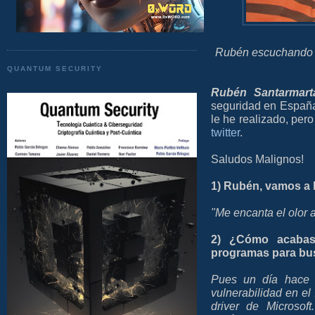
Rubén escuchando m
QUANTUM SECURITY
Rubén Santarmart
seguridad en España
le he realizado, per
twitter
.
Saludos Malignos!
1) Rubén, vamos a 
"Me encanta el olor 
2) ¿Cómo acabast
programas para bus
Pues un día hace 5
vulnerabilidad en el
driver de Microso