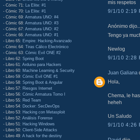
mis respetos
- Cómic 71:
La Elite: #1
9/1/10 2:19 
- Cómic 70:
La Elite: #1
- Cómic 69:
Armatura UNO: #4
- Cómic 68:
Armatura UNO: #3
Anónimo dijo..
- Cómic 67:
Armatura UNO: #2
Tengo ya much
- Cómic 66:
Armatura UNO: #1
- Libro 65:
Empire: Hacking Avanzado
- Cómic 64:
Tiras Cálico Electrónico
Newlog
- Cómic 63:
Cómic Evil ONE #2
9/1/10 2:28 
- Libro 62:
Spring Boot
- Libro 61:
Arduino para Hackers
- Libro 60:
Machine Learning & Security
Juan Galiana
d
- Libro 59:
Cómic Evil ONE #1
Hola,
- Libro 58:
Spring Boot & Angular
- Libro 57:
Riesgos Internet
- Libro 56:
Cómic Armatura Tomo I
Chema, le has
- Libro 55:
Red Team
heheh
- Libro 54:
Docker: SecDevOps
- Libro 53:
Hacking con Metasploit
Un Saludo
- Libro 52:
Análisis Forense
- Libro 51:
Hacking Windows
9/1/10 4:26 
- Libro 50:
Client-Side Attacks
- Libro 49:
A hack for the destiny
David
dijo...