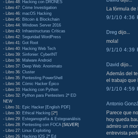
- Libro 48:
Hacking con DRONES
- Libro 47:
Crime Investigation
La fórmula de 
- Libro 46:
macOS Hacking
9/1/10 4:36 
- Libro 45:
Bitcoin & Blockchain
- Libro 44:
Windows Server 2016
- Libro 43:
Infraestructuras Críticas
Dreg
dijo...
- Libro 42:
Seguridad WordPress
mola!
- Libro 41:
Got Root
- Libro 40:
Hacking Web Tech
9/1/10 4:39 
- Libro 39:
Sinfonier: CyberINT
- Libro 38:
Malware Android
David
dijo...
- Libro 37:
Deep Web: Anonimato
- Libro 36:
Cluster
Además del te
- Libro 35:
Pentesting PowerShell
el trabajo que
- Libro 34:
Cómic Hacker Épico
9/1/10 4:59 
- Libro 33:
Hacking con Python
- Libro 32:
Python para Pentesters 2ª ED
NEW
Antonio Gonz
- Libro 31:
Epic Hacker [English PDF]
Parece que no
- Libro 30:
Ethical Hacking
[2ª]
- Libro 29:
Esteganografía & Estegoanálisis
hoy queda baut
- Libro 28:
Pentesting con FOCA
[
SILVER
]
admiro un mon
- Libro 27:
Linux Exploiting
entrevista perf
- Libro 26:
Hacking IOS 2ª Ed