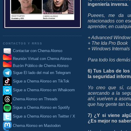
ingeniería inversa.
Pueees, me da un
relacionados con es
aprender, en cualqui
+ Advanced Window
+ The Ida Pro Book
CONTACTOS Y RRSS
+ Windows Internals 
Contactar con Chema Alonso
Reunión Virtual con Chema Alonso
Para todo los demás
Buzón Público de Chema Alonso
6) Tus Labs de lo
Sigue El lado del mal en Telegram
la seguridad infor
Sigue a Chema Alonso en TikTok
Yo creo que sí, 
Sigue a Chema Alonso en Whakoom
acercando a la segu
ahí, vuelven a asom
Chema Alonso en Threads
que hay gente tan bu
Sigue a Chema Alonso en Spotify
7) ¿Y si viene alg
Sigue a Chema Alonso en Twitter / X
¿Es mejor no saber
Chema Alonso en Mastodon