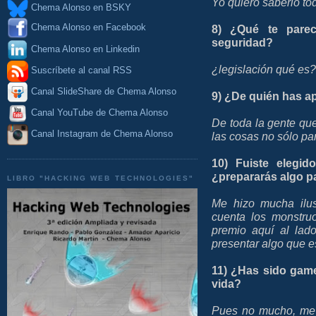
Yo quiero saberlo tod
Chema Alonso en BSKY
Chema Alonso en Facebook
8) ¿Qué te parec
seguridad?
Chema Alonso en Linkedin
¿legislación qué es?
Suscríbete al canal RSS
Canal SlideShare de Chema Alonso
9) ¿De quién has a
Canal YouTube de Chema Alonso
De toda la gente que
Canal Instagram de Chema Alonso
las cosas no sólo pa
10) Fuiste elegi
¿prepararás algo p
LIBRO "HACKING WEB TECHNOLOGIES"
Me hizo mucha ilu
cuenta los monstru
premio aquí al lado
presentar algo que e
11) ¿Has sido gam
vida?
Pues no mucho, me 