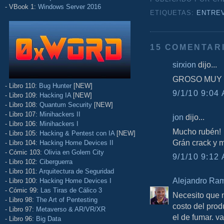
- VBook 1:
Windows Server 2016
ETIQUETAS:
ENTRE
15 COMENTAR
sirxion
dijo...
GROSO MUY
- Libro 110:
Bug Hunter
[NEW]
9/1/10 9:04 
- Libro 109:
Hacking IA
[NEW]
- Libro 108:
Quantum Security
[NEW]
- Libro 107:
Minihackers II
jon
dijo...
- Libro 106:
Minihackers I
Mucho rubén!
- Libro 105:
Hacking & Pentest con IA
[NEW]
Grán crack y 
- Libro 104:
Hacking Home Devices II
- Cómic 103:
Olivia en Golem City
9/1/10 9:12 
- Libro 102:
Ciberguerra
- Libro 101:
Arquitectura de Seguridad
Alejandro Ra
- Libro 100:
Hacking Home Devices I
- Cómic 99:
Las Tiras de Cálico 3
Necesito que m
- Libro 98:
The Art of Pentesting
costo del prod
- Libro 97:
Metaverso & AR/VR/XR
el de fumar. va
- Libro 96:
Big Data