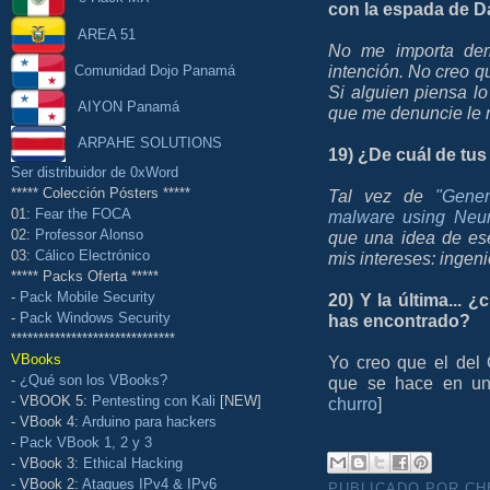
con la espada de D
AREA 51
No me importa de
intención. No creo q
Comunidad Dojo Panamá
Si alguien piensa lo
AIYON Panamá
que me denuncie le r
ARPAHE SOLUTIONS
19) ¿De cuál de tus
Ser distribuidor de 0xWord
***** Colección Pósters *****
Tal vez de
"Gener
01:
Fear the FOCA
malware using Neur
02:
Professor Alonso
que una idea de es
03:
Cálico Electrónico
mis intereses: ingeni
***** Packs Oferta *****
-
Pack Mobile Security
20) Y la última...
-
Pack Windows Security
has encontrado?
******************************
VBooks
Yo creo que el del
-
¿Qué son los VBooks?
que se hace en una
- VBOOK 5:
Pentesting con Kali
[NEW]
churro
]
- VBook 4:
Arduino para hackers
-
Pack VBook 1, 2 y 3
- VBook 3:
Ethical Hacking
- VBook 2:
Ataques IPv4 & IPv6
PUBLICADO POR C