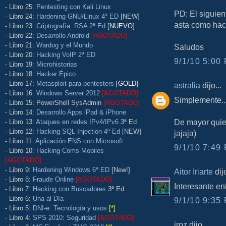
- Libro 25:
Pentesting con Kali Linux
PD: El siguien
- Libro 24:
Hardening GNU/Linux 4ª ED
[NEW]
asta como hace
- Libro 23:
Criptografía: RSA 2ª Ed
[
NUEVO
]
- Libro 22:
Desarrollo Android
[AGOTADO]
- Libro 21:
Wardog y el Mundo
Saludos
- Libro 20:
Hacking VoIP 2ª ED
9/1/10 5:00 
- Libro 19:
Microhistorias
- Libro 18:
Hacker Épico
- Libro 17:
Metasploit para pentesters
[GOLD]
astralia
dijo...
- Libro 16:
Windows Server 2012
[AGOTADO]
Simplemente..
- Libro 15: PowerShell SysAdmin
[AGOTADO]
- Libro 14:
Desarrollo Apps iPad & iPhone
De mayor quie
- Libro 13:
Ataques en redes IPv4/IPv6
3ª Ed
- Libro 12:
Hacking SQL Injection 4ª Ed
[NEW]
jajaja)
- Libro 11:
Aplicación ENS con Microsoft
9/1/10 7:49 
- Libro 10:
Hacking Coms Mobiles
[AGOTADO]
- Libro 9:
Hardening Windows 6ª ED
[New!]
Aitor Iriarte
dijo
- Libro 8:
Fraude Online
[AGOTADO]
Interesante ent
- Libro 7:
Hacking con Buscadores
3ª Ed
- Libro 6:
Una al Día
9/1/10 9:35 
- Libro 5:
DNI-e: Tecnología y usos
[*]
- Libro 4:
SPS 2010: Seguridad
[AGOTADO]
iroz dijo...