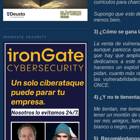
currículos para charcu
Supongo que esto de
menos bien.
3) ¿Cómo se gana l
IRONGATE SECURITY
La venta de vulnera
aunque parezca que
que hay que amplia
dedicamos a este m
hacemos un exploit
pidan, cuanto más ra
las vulnerabilidade
ONCE.
4) ¿Y no te tienent
Me tientan, me tienta
tener un montón de 
ser mis amigos, fam
blanco o negro, pero
5) Recomiéndanos