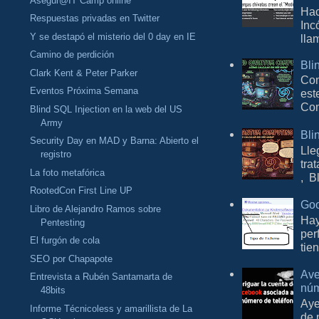
Asegúr@IT Camp online
Hac
Respuestas privadas en Twitter
Inc
Y se destapó el misterio del 0 day en IE
lla
Camino de perdición
Bli
Clark Kent & Peter Parker
Con
Eventos Próxima Semana
est
Com
Blind SQL Injection en la web del US
Army
Bli
Security Day en MAD y Barna: Abierto el
Lle
registro
tra
La foto metafórica
, B
RootedCon First Line UP
Goo
Libro de Alejandro Ramos sobre
Hay
Pentesting
per
El furgón de cola
tie
SEO por Chapapote
Ave
Entrevista a Rubén Santamarta de
núm
48bits
Aye
Informe Técnicoless y amarillista de La
de 