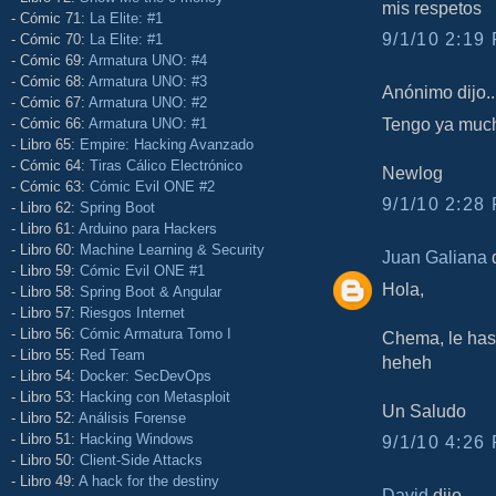
mis respetos
- Cómic 71:
La Elite: #1
9/1/10 2:19 
- Cómic 70:
La Elite: #1
- Cómic 69:
Armatura UNO: #4
- Cómic 68:
Armatura UNO: #3
Anónimo dijo..
- Cómic 67:
Armatura UNO: #2
Tengo ya much
- Cómic 66:
Armatura UNO: #1
- Libro 65:
Empire: Hacking Avanzado
- Cómic 64:
Tiras Cálico Electrónico
Newlog
- Cómic 63:
Cómic Evil ONE #2
9/1/10 2:28 
- Libro 62:
Spring Boot
- Libro 61:
Arduino para Hackers
- Libro 60:
Machine Learning & Security
Juan Galiana
d
- Libro 59:
Cómic Evil ONE #1
Hola,
- Libro 58:
Spring Boot & Angular
- Libro 57:
Riesgos Internet
- Libro 56:
Cómic Armatura Tomo I
Chema, le has
- Libro 55:
Red Team
heheh
- Libro 54:
Docker: SecDevOps
- Libro 53:
Hacking con Metasploit
Un Saludo
- Libro 52:
Análisis Forense
- Libro 51:
Hacking Windows
9/1/10 4:26 
- Libro 50:
Client-Side Attacks
- Libro 49:
A hack for the destiny
David
dijo...