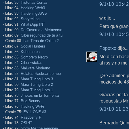
- Libro 95:
Historias Cortas
9/1/10 10:42
- Libro 94:
Hacking Web3
- Libro 93:
Hardening AWS
w dijo...
- Libro 92:
Storytelling
- Libro 91:
WhatsApp INT
Pero qué gran
- Libro 90:
De Caverna a Metaverso
9/1/10 10:45
- Libro 89:
Ciberseguridad de tú a tú
- Cómic 88:
Las Tiras de Cálico 2
- Libro 87:
Social Hunters
Popotxo
dijo...
- Libro 86:
Kubernetes
Me dicen hace 
- Libro 85:
Sombrero Negro
al rss y no me l
- Libro 84:
CiberEstafas
- Libro 83:
Malware Moderno
- Libro 82:
Relatos Hackear tiempo
¿Se admiten p
- Libro 81:
Mara Turing Libro 3
mozicos de 4
- Libro 80:
Mara Turing Libro 2
- Libro 79:
Mara Turing Libro 1
Gracias por la
- Libro 78:
Jinetes en la Tormenta
respuestas Mr
- Libro 77:
Bug Bounty
- Libro 76:
Hacking Wi-Fi
9/1/10 11:23
- Cómic 75:
EVIL:ONE #3
- Libro 74:
Raspberry Pi
Bernardo Quint
- Libro 73:
OSINT
- Libro 72:
Show Me the e-money