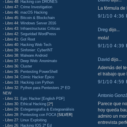
- Libro 48:
Hacking con DRONES
- Libro 47:
Crime Investigation
La fórmula de 
- Libro 46:
macOS Hacking
9/1/10 4:36 
- Libro 45:
Bitcoin & Blockchain
- Libro 44:
Windows Server 2016
- Libro 43:
Infraestructuras Críticas
Dreg
dijo...
- Libro 42:
Seguridad WordPress
mola!
- Libro 41:
Got Root
- Libro 40:
Hacking Web Tech
9/1/10 4:39 
- Libro 39:
Sinfonier: CyberINT
- Libro 38:
Malware Android
David
dijo...
- Libro 37:
Deep Web: Anonimato
- Libro 36:
Cluster
Además del te
- Libro 35:
Pentesting PowerShell
el trabajo que
- Libro 34:
Cómic Hacker Épico
9/1/10 4:59 
- Libro 33:
Hacking con Python
- Libro 32:
Python para Pentesters 2ª ED
NEW
Antonio Gonz
- Libro 31:
Epic Hacker [English PDF]
Parece que no
- Libro 30:
Ethical Hacking
[2ª]
- Libro 29:
Esteganografía & Estegoanálisis
hoy queda baut
- Libro 28:
Pentesting con FOCA
[
SILVER
]
admiro un mon
- Libro 27:
Linux Exploiting
entrevista perf
- Libro 26:
Hacking IOS 2ª Ed