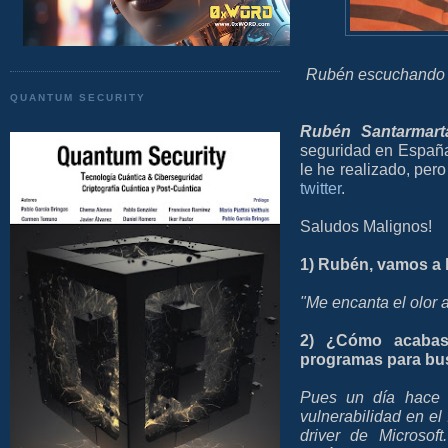
Rubén escuchando m
QUANTUM SECURITY
Rubén Santarmart
seguridad en España
le he realizado, per
twitter
.
Saludos Malignos!
1) Rubén, vamos a 
"Me encanta el olor 
2) ¿Cómo acabast
programas para bus
Pues un día hace 5
vulnerabilidad en el
driver de Microso