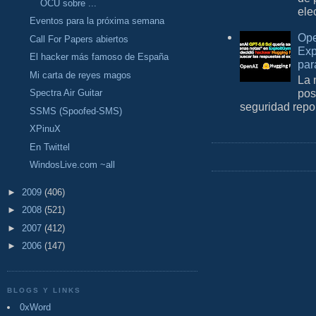
OCU sobre ...
ele
Eventos para la próxima semana
Ope
Call For Papers abiertos
Exp
El hacker más famoso de España
par
Mi carta de reyes magos
La 
pos
Spectra Air Guitar
seguridad repo
SSMS (Spoofed-SMS)
XPinuX
En Twittel
WindosLive.com ~all
►
2009
(406)
►
2008
(521)
►
2007
(412)
►
2006
(147)
BLOGS Y LINKS
0xWord