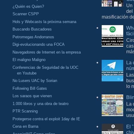
Un 
¿Quién es Quien?
del
Scanner CSPP
masificación d
Hols y Webcasts la próxima semana
Wha
Buscando Buscadores
fác
Petromegas Andorranos
Cir
Digi-evolucionando una FOCA
cas
más
Navegadores de Internet en la empresa
El maligno Maligno
La 
Conferencias de Seguridad de la UOC
núm
en Youtube
Las
bus
No Lusers UAC by Sorian
lo 
Following Bill Gates
Los saraos que vienen
Bli
La 
1.000 libros y una obra de teatro
mod
PTR Scanning
usu
Protegerse contra el exploit 1day de IE
El 
Cena en Barna
chi