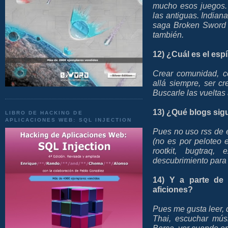
mucho esos juegos. 
las antiguas. Indian
saga Broken Sword 
también.
12) ¿Cuál es el espí
Crear comunidad, co
allá siempre, ser c
Buscarle las vueltas 
13) ¿Qué blogs sigu
LIBRO DE HACKING DE
APLICACIONES WEB: SQL INJECTION
Pues no uso rss de e
(no es por peloteo 
rootkit, bugtraq, 
descubrimiento para m
14) Y a parte de 
aficiones?
Pues me gusta leer, d
Thai, escuchar músic
Barça, ver cuando em