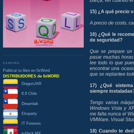
15) ¿A qué precio 
A precio de costo, ca
16) ¿Qué le recome
de seguridad?
Que se prepare un 
pasar muchas horas a
lee todo lo que pu
0XWORD
encontrar una ocasi
Publicar tu libro en 0xWord
que se replantee tod
DISTRIBUIDORES de 0xWORD
DragonJAR
17) ¿Qué sistema
siempre instaladas
8.8 Chile
Tengo varias máqui
Dreamlab
Windows Vista y XP
me falta nunca el Wir
Ekoparty
VMWare, Visual Stud
IT Forensic
18) Cuando te dedi
e-Hack MX