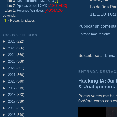
- Libro 3:
MS Forefront TMG 2010
[*]
- Libro 2:
Aplicación de LOPD
[AGOTADO]
Lo de "ir a Pari
- Libro 1:
Forense Windows
[AGOTADO]
11/1/10 10:1
Leyenda:
[*]
-> Pocas Unidades
Publicar un comenta
Entrada más reciente
ARCHIVO DEL BLOG
►
2026
(222)
►
2025
(366)
►
2024
(366)
Suscribirse a:
Enviar
►
2023
(368)
►
2022
(361)
ENTRADA DESTAC
►
2021
(360)
Hacking IA: Jail
►
2020
(340)
& Unalignment. 
►
2019
(319)
►
2018
(323)
Pocas veces me ha he
0xWord como con este 
►
2017
(339)
►
2016
(329)
►
2015
(346)