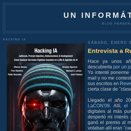
UN INFORMÁT
BLOG PERSON
HACKING IA
SÁBADO, ENERO 0
Entrevista a 
Hace ya unos años
descubierta
por un 
Yo intenté ponerme 
mail y no me contes
sus escritos en
Reve
cierta clase de
"clas
Llegado el año 20
LaCON'09
. Allí,
el
digitales al más p
despertó mi interés 
ganó el premio al m
votaban allí eran
"ca