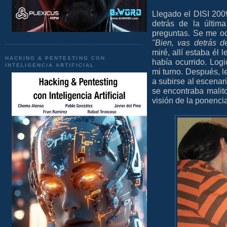
Llegado el DISI 200
detrás de la últim
preguntas. Se me ocu
"Bien, vas detrás d
miré, allí estaba é
HACKING & PENTESTING CON
había ocurrido. Log
INTELIGENCIA ARTIFICIAL
mi turno. Después, l
a subirse al escenari
se encontraba malito
visión de la ponencia