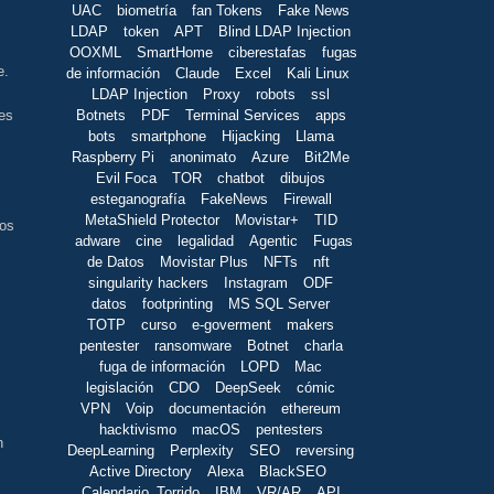
UAC
biometría
fan Tokens
Fake News
LDAP
token
APT
Blind LDAP Injection
OOXML
SmartHome
ciberestafas
fugas
e.
de información
Claude
Excel
Kali Linux
LDAP Injection
Proxy
robots
ssl
Botnets
PDF
Terminal Services
apps
 es
bots
smartphone
Hijacking
Llama
Raspberry Pi
anonimato
Azure
Bit2Me
Evil Foca
TOR
chatbot
dibujos
esteganografía
FakeNews
Firewall
MetaShield Protector
Movistar+
TID
los
adware
cine
legalidad
Agentic
Fugas
de Datos
Movistar Plus
NFTs
nft
singularity hackers
Instagram
ODF
datos
footprinting
MS SQL Server
TOTP
curso
e-goverment
makers
pentester
ransomware
Botnet
charla
fuga de información
LOPD
Mac
legislación
CDO
DeepSeek
cómic
VPN
Voip
documentación
ethereum
hacktivismo
macOS
pentesters
n
DeepLearning
Perplexity
SEO
reversing
Active Directory
Alexa
BlackSEO
Calendario_Torrido
IBM
VR/AR
API