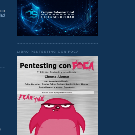
oco
dad
LIBRO PENTESTING CON FOCA
s