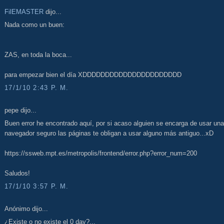
FilEMASTER
dijo...
Nada como un buen:
ZAS, en toda la boca...
para empezar bien el día XDDDDDDDDDDDDDDDDDDDDDD
17/1/10 2:43 P. M.
pepe dijo...
Buen error he encontrado aquí, por si acaso alguien se encarga de usar una
navegador seguro las páginas te obligan a usar alguno más antiguo...xD
https://ssweb.mpt.es/metropolis/frontend/error.php?error_num=200
Saludos!
17/1/10 3:57 P. M.
Anónimo dijo...
¿Existe o no existe el 0 day?...