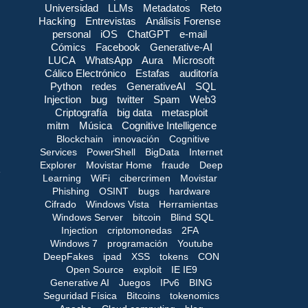
Universidad
LLMs
Metadatos
Reto
Hacking
Entrevistas
Análisis Forense
personal
iOS
ChatGPT
e-mail
Cómics
Facebook
Generative-AI
LUCA
WhatsApp
Aura
Microsoft
Cálico Electrónico
Estafas
auditoría
Python
redes
GenerativeAI
SQL
Injection
bug
twitter
Spam
Web3
Criptografía
big data
metasploit
mitm
Música
Cognitive Intelligence
Blockchain
innovación
Cognitive
Services
PowerShell
BigData
Internet
Explorer
Movistar Home
fraude
Deep
Learning
WiFi
cibercrimen
Movistar
Phishing
OSINT
bugs
hardware
Cifrado
Windows Vista
Herramientas
Windows Server
bitcoin
Blind SQL
Injection
criptomonedas
2FA
Windows 7
programación
Youtube
DeepFakes
ipad
XSS
tokens
CON
Open Source
exploit
IE IE9
Generative AI
Juegos
IPv6
BING
Seguridad Física
Bitcoins
tokenomics