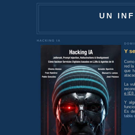
UN IN
HACKING IA
DOMI
Y se
Como 
red la
que h
ataca
La vu
recono
e IE8 
Y alg
funci
Es de
tabla 