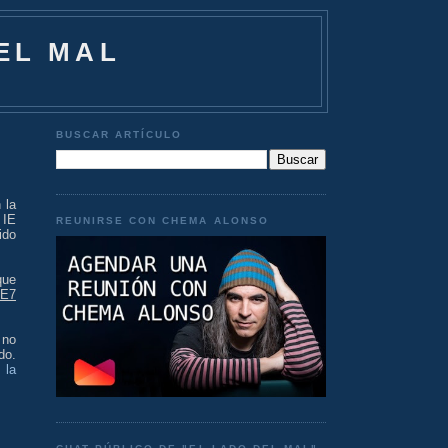
EL MAL
BUSCAR ARTÍCULO
 la
 IE
REUNIRSE CON CHEMA ALONSO
ido
que
IE7
 no
do.
s
la