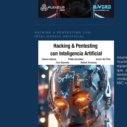
HACKING & PENTESTING CON
INTELIGENCIA ARTIFICIAL
Intern
mucho
equipo
que, 
tenerl
mirab
MIC no