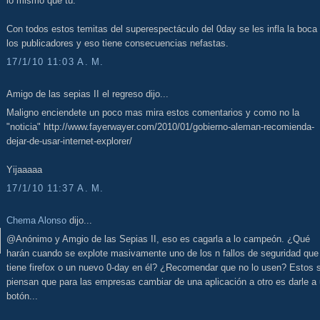
lo mismo que tú.
Con todos estos temitas del superespectáculo del 0day se les infla la boca
los publicadores y eso tiene consecuencias nefastas.
17/1/10 11:03 A. M.
Amigo de las sepias II el regreso dijo...
Maligno enciendete un poco mas mira estos comentarios y como no la
"noticia" http://www.fayerwayer.com/2010/01/gobierno-aleman-recomienda-
dejar-de-usar-internet-explorer/
Yijaaaaa
17/1/10 11:37 A. M.
Chema Alonso
dijo...
@Anónimo y Amgio de las Sepias II, eso es cagarla a lo campeón. ¿Qué
harán cuando se explote masivamente uno de los n fallos de seguridad que
tiene firefox o un nuevo 0-day en él? ¿Recomendar que no lo usen? Estos 
piensan que para las empresas cambiar de una aplicación a otro es darle a
botón...