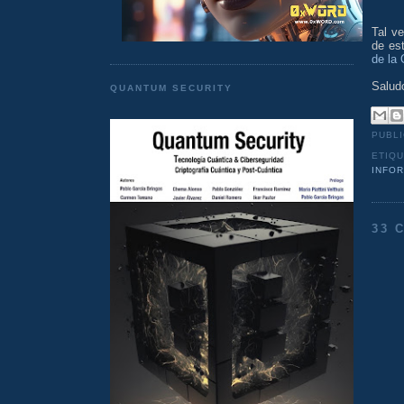
Tal v
de es
de la
Salud
QUANTUM SECURITY
PUBL
ETIQ
INFO
33 