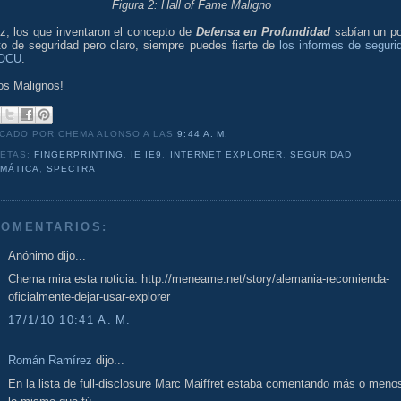
Figura 2: Hall of Fame Maligno
ez, los que inventaron el concepto de
Defensa en Profundidad
sabían un p
to de seguridad pero claro, siempre puedes fiarte de
los informes de seguri
 OCU
.
os Malignos!
ICADO POR CHEMA ALONSO
A LAS
9:44 A. M.
UETAS:
FINGERPRINTING
,
IE IE9
,
INTERNET EXPLORER
,
SEGURIDAD
RMÁTICA
,
SPECTRA
COMENTARIOS:
Anónimo dijo...
Chema mira esta noticia: http://meneame.net/story/alemania-recomienda-
oficialmente-dejar-usar-explorer
17/1/10 10:41 A. M.
Román Ramírez
dijo...
En la lista de full-disclosure Marc Maiffret estaba comentando más o meno