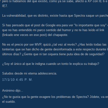
pero si hablamos del que existió, como ya se sabe, afectó a XP con IE 6 e
IE7.
La vulnerabilidad, que es distinto, existe hasta que Spectra saque un parch
Si has pensado que el post de Google era para ver "lo importante que soy"
que no has entendido mi parco sentido del humor y no te has leído el link
(linkado ene veces en ese post) del chapapote.
No es el precio por ser MVP, quizá ¿tal vez al revés? ¿Has leído todas las
tonterías que se han dicho de gente desinformada a este respecto durante 
últimos días? ¿Gente que ni tan siquera tiene puta idea de de seguridad?
¿Soy el único al que le indigna cuando un tonto le explica su trabajo?
Saludos desde mi eterna adolescencia.
17/1/10 4:45 P. M.
Anónimo dijo...
¿No te gusta que la gente exagere los problemas de Spectra? Jódete, va e
el sueldo.