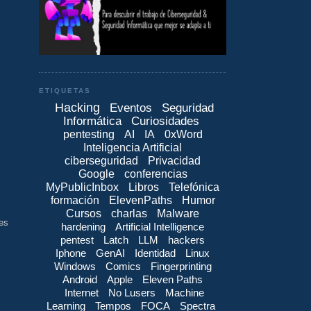
ETIQUETAS
Hacking
Eventos
Seguridad
Informática
Curiosidades
pentesting
AI
IA
0xWord
Inteligencia Artificial
ciberseguridad
Privacidad
Google
conferencias
MyPublicInbox
Libros
Telefónica
formación
ElevenPaths
Humor
Cursos
charlas
Malware
es
hardening
Artificial Intelligence
pentest
Latch
LLM
hackers
Iphone
GenAI
Identidad
Linux
Windows
Comics
Fingerprinting
Android
Apple
Eleven Paths
Internet
No Lusers
Machine
Learning
Tempos
FOCA
Spectra