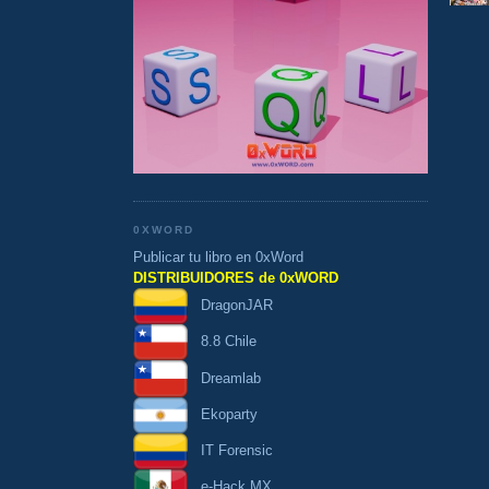
0XWORD
Publicar tu libro en 0xWord
DISTRIBUIDORES de 0xWORD
DragonJAR
8.8 Chile
Dreamlab
Ekoparty
IT Forensic
e-Hack MX