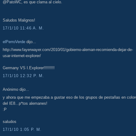
@PatoWC, es que clama al cielo.
Saludos Malignos!
17/1/10 11:46 A. M.
elPerroVerde
dijo...
http://www.fayerwayer.com/2010/01/gobierno-aleman-recomienda-dejar-de-
usar-internet-explorer/
Germany VS I.Explorer!!!!!!!!!
17/1/10 12:32 P. M.
Anónimo dijo...
y ahora que me empezaba a gustar eso de los grupos de pestañas en color
del IE8...p*tos alemanes!
:P
saludos
17/1/10 1:05 P. M.