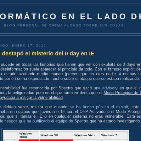
FORMÁTICO EN EL LADO D
BLOG PERSONAL DE CHEMA ALONSO SOBRE SUS COSAS.
NGO, ENERO 17, 2010
 destapó el misterio del 0 day en IE
sucede en todas las historias que tienen que ver con exploits de 0 days en
 desinformación suele aparecer al principio de todo. Con el famoso exploit de
a estado azotando medio mundo (parece que no eres nadie si no has s
do por él) se ha especulado mucho sobre el ataque que se estaba realizando.
lnerabilidad fue reconocida por Spectra que sacó
una advisory
en que el 
cía la peligrosidad pero en el que también decía que el
Modo Protegido de 
ayudaba a mitigar la vulnerabilidad
.
o debían saber, resulta que cuando
se ha hecho público el exploit
, este
onaba en equipos que tuvieran el IE con el DEP Activado o el Modo Protegi
cir, que si tenías el IE 8 en cualquier sistema no eras vulnerable. Esta e
de riesgos que ha publicado el equipo de Spectra
que ha estado investigando.