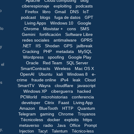
Apache
Cloud computing
blog
ciberespionaje
exploiting
podcasts
o
Firefox
libro
Gmail
DNS
IoT
podcast
blogs
fuga de datos
GPT
Living Apps
Windows 10
Google
Chrome
Movistar +
cons
SMS
lo
Gemini
fortificación
Software Libre
redes sociales
antimalware
GPRS
.NET
IIS
Shodan
GPS
jailbreak
 y
Cracking
PHP
metadata
MySQL
Wordpress
spoofing
Google Play
Oracle
Red Team
SQL Server
 el
SmartContracts
Wireless
Mac OS X
OpenAI
Ubuntu
kali
Windows 8
e-
crime
fraude online
iPv4
leak
Cloud
es
SmartTV
Wayra
cloudflare
javascript
Windows XP
ciberguerra
hacked
PCWorld
microhistorias
conferencia
developer
Citrix
Faast
Living App
Amazon
BlueTooth
HTTP
Quantum
Telegram
gaming
Chrome
Troyanos
Técnicoless
docker
exploits
https
metaverso
radio
Java
Office
Prompt
y,
Injection
Tacyt
Talentum
Técnico-less