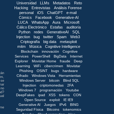
Universidad
LLMs
Metadatos
Reto
Hacking
Entrevistas
Análisis Forense
personal
iOS
ChatGPT
e-mail
Cómics
Facebook
Generative-AI
LUCA
WhatsApp
Aura
Microsoft
Cálico Electrónico
Estafas
auditoría
Python
redes
GenerativeAI
SQL
Injection
bug
twitter
Spam
Web3
Criptografía
big data
metasploit
mitm
Música
Cognitive Intelligence
Blockchain
innovación
Cognitive
Services
PowerShell
BigData
Internet
Explorer
Movistar Home
fraude
Deep
Learning
WiFi
cibercrimen
Movistar
Phishing
OSINT
bugs
hardware
tán
Cifrado
Windows Vista
Herramientas
es,
Windows Server
bitcoin
Blind SQL
 se
mar
Injection
criptomonedas
2FA
 no
Windows 7
programación
Youtube
ad?
DeepFakes
ipad
XSS
tokens
CON
ual
Open Source
exploit
IE IE9
Generative AI
Juegos
IPv6
BING
 me
Seguridad Física
Bitcoins
tokenomics