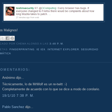
os Malignos!
ICADO POR CHEMA ALONSO
A LAS
3:48 P. M.
UETAS:
FINGERPRINTING
,
IE IE9
,
INTERNET EXPLORER
,
SEGURIDAD
RMÁTICA
COMENTARIOS:
Anónimo dijo...
Técnicamente, lo de MrWolf es un re-twitt :-)
Completamente de acuerdo con lo que se dice a modo de corolario.
19/1/10 7:38 P. M.
Pablo Sanchez
dijo...