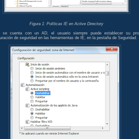
Figura 1: Políticas IE en Active Directory
 se cuenta con un AD, el usuario siempre puede establecer su pro
uración de seguridad en las herramientas de IE, en la pestaña de Seguridad.