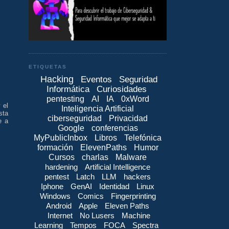
ETIQUETAS
Hacking
Eventos
Seguridad
Informática
Curiosidades
pentesting
AI
IA
0xWord
 el
Inteligencia Artificial
sta
ciberseguridad
Privacidad
e a
Google
conferencias
MyPublicInbox
Libros
Telefónica
formación
ElevenPaths
Humor
Cursos
charlas
Malware
hardening
Artificial Intelligence
pentest
Latch
LLM
hackers
Iphone
GenAI
Identidad
Linux
Windows
Comics
Fingerprinting
Android
Apple
Eleven Paths
Internet
No Lusers
Machine
Learning
Tempos
FOCA
Spectra