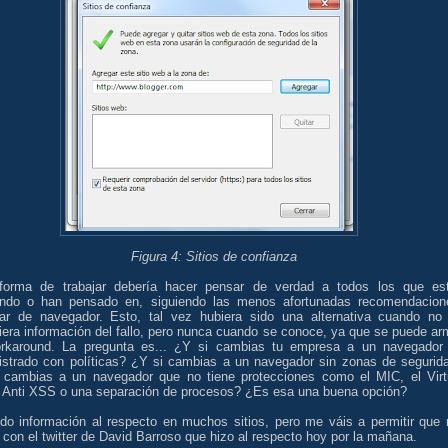
Figura 4: Sitios de confianza
forma de trabajar debería hacer pensar de verdad a todos los que es
ndo o han pensado en, siguiendo las menos afortunadas recomendacion
ar de navegador. Esto, tal vez hubiera sido una alternativa cuando no
iera información del fallo, pero nunca cuando se conoce, ya que se puede ar
rkaround. La pregunta es... ¿Y si cambias tu empresa a un navegador
istrado con políticas? ¿Y si cambias a un navegador sin zonas de segurid
 cambias a un navegador que no tiene protecciones como el MIC, el Virt
, Anti XSS o una separación de procesos? ¿Es esa una buena opción?
ído información al respecto en muchos sitios, pero me váis a permitir que
con el twitter de David Barroso que hizo al respecto hoy por la mañana.