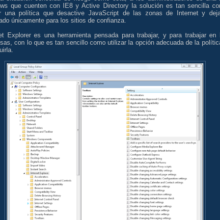
ws que cuenten con IE8 y Active Directory la solución es tan sencilla c
ar una política que desactive JavaScript de las zonas de Internet y deja
tado únicamente para los sitios de confianza.
net Explorer es una herramienta pensada para trabajar, y para trabajar en 
as, con lo que es tan sencillo como utilizar la opción adecuada de la polític
uirla.