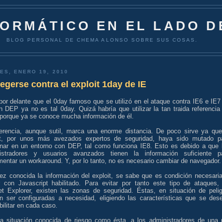
FORMÁTICO EN EL LADO D
BLOG PERSONAL DE CHEMA ALONSO SOBRE SUS COSAS.
ES, ENERO 19, 2010
egerse contra el exploit 1day de IE
por delante que el 0day famoso que se utilizó en el ataque contra IE6 e IE7
n DEP ya no es tal 0day. Quizá habría que utilizar la tan traida referencia
 porque ya se conoce mucha información de él.
ferencia, aunque sutil, marca una enorme distancia. De poco sirve ya que
it, por unos más avezados expertos de seguridad, haya sido mutado p
onar en un entorno con DEP, tal como funciona IE8. Esto es debido a que 
istradores y usuarios avanzados tienen la información suficiente p
entar un workaround. Y, por lo tanto, no es necesario cambiar de navegador.
ez conocida la información del exploit, se sabe que es condición necesaria
r con Javascript habilitado. Para evitar por tanto este tipo de ataques,
net Explorer, existen las zonas de seguridad. Éstas, en situación de pelig
n ser configuradas a necesidad, eligiendo las características que se des
ilitar en cada caso.
a situación conocida de riesgo como ésta, a los administradores de una 