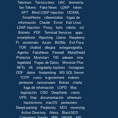
Talentum
Técnico-less
UAC
biometría
fan Tokens
Fake News
LDAP
token
APT
Blind LDAP Injection
OOXML
SmartHome
ciberestafas
fugas de
información
Claude
Excel
Kali Linux
LDAP Injection
Proxy
bots
robots
ssl
Botnets
PDF
Terminal Services
apps
smartphone
Hijacking
Llama
Raspberry
Pi
anonimato
Azure
Bit2Me
Evil Foca
TOR
chatbot
dibujos
esteganografía
Agentic
FakeNews
Firewall
MetaShield
Protector
Movistar+
TID
adware
cine
legalidad
Fugas de Datos
Movistar Plus
NFTs
nft
singularity hackers
Instagram
ODF
datos
footprinting
MS SQL Server
TOTP
curso
e-goverment
makers
pentester
ransomware
Botnet
charla
fuga de información
LOPD
Mac
.
legislación
CDO
DeepSeek
cómic
VPN
Voip
documentación
ethereum
hacktivismo
macOS
pentesters
DeepLearning
Perplexity
SEO
reversing
Active Directory
Alexa
BlackSEO
Calendario_Torrido
IBM
VR/AR
API