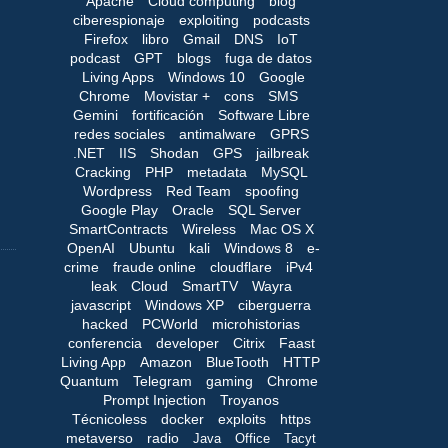
Apache
Cloud computing
blog
ciberespionaje
exploiting
podcasts
Firefox
libro
Gmail
DNS
IoT
podcast
GPT
blogs
fuga de datos
Living Apps
Windows 10
Google
Chrome
Movistar +
cons
SMS
Gemini
fortificación
Software Libre
redes sociales
antimalware
GPRS
.NET
IIS
Shodan
GPS
jailbreak
Cracking
PHP
metadata
MySQL
Wordpress
Red Team
spoofing
Google Play
Oracle
SQL Server
SmartContracts
Wireless
Mac OS X
OpenAI
Ubuntu
kali
Windows 8
e-
crime
fraude online
cloudflare
iPv4
leak
Cloud
SmartTV
Wayra
javascript
Windows XP
ciberguerra
hacked
PCWorld
microhistorias
conferencia
developer
Citrix
Faast
Living App
Amazon
BlueTooth
HTTP
Quantum
Telegram
gaming
Chrome
Prompt Injection
Troyanos
Técnicoless
docker
exploits
https
metaverso
radio
Java
Office
Tacyt