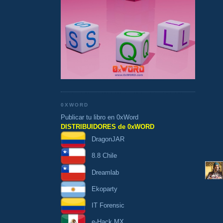
0XWORD
Publicar tu libro en 0xWord
DISTRIBUIDORES de 0xWORD
DragonJAR
8.8 Chile
Dreamlab
Ekoparty
IT Forensic
e-Hack MX