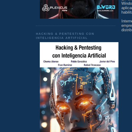
Windo
aplic
habili
Inter
empres
distrib
HACKING & PENTESTING CON
INTELIGENCIA ARTIFICIAL