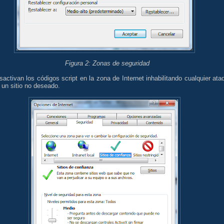
Figura 2: Zonas de seguridad
activan los códigos script en la zona de Internet inhabilitando cualquier ata
un sitio no deseado.