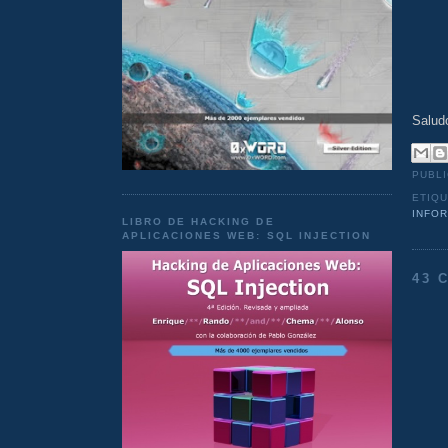
Salud
PUBL
ETIQ
INFO
LIBRO DE HACKING DE
APLICACIONES WEB: SQL INJECTION
43 