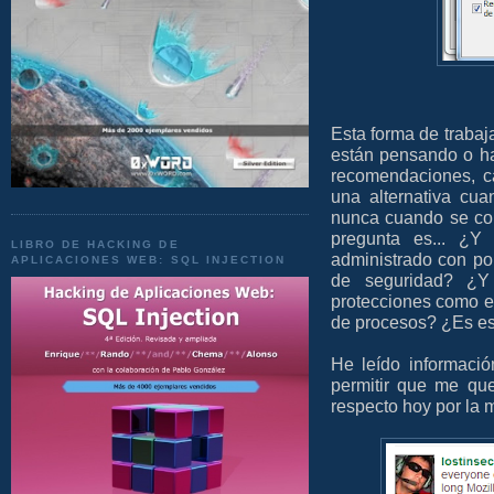
Esta forma de trabaj
están pensando o h
recomendaciones, ca
una alternativa cua
nunca cuando se co
pregunta es... ¿
LIBRO DE HACKING DE
administrado con po
APLICACIONES WEB: SQL INJECTION
de seguridad? ¿Y
protecciones como el
de procesos? ¿Es e
He leído informació
permitir que me que
respecto hoy por la