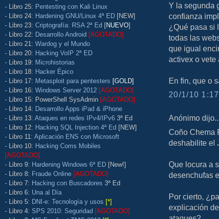
Y la segunda g
- Libro 25:
Pentesting con Kali Linux
confianza impl
- Libro 24:
Hardening GNU/Linux 4ª ED
[NEW]
- Libro 23:
Criptografía: RSA 2ª Ed
[
NUEVO
]
¿Qué pasa si l
- Libro 22:
Desarrollo Android
[AGOTADO]
todas las webs
- Libro 21:
Wardog y el Mundo
que igual enci
- Libro 20:
Hacking VoIP 2ª ED
activex o vete 
- Libro 19:
Microhistorias
- Libro 18:
Hacker Épico
En fin, que o 
- Libro 17:
Metasploit para pentesters
[GOLD]
- Libro 16:
Windows Server 2012
[AGOTADO]
20/1/10 1:17
- Libro 15: PowerShell SysAdmin
[AGOTADO]
- Libro 14:
Desarrollo Apps iPad & iPhone
Anónimo dijo..
- Libro 13:
Ataques en redes IPv4/IPv6
3ª Ed
- Libro 12:
Hacking SQL Injection 4ª Ed
[NEW]
Coño Chema Fe
- Libro 11:
Aplicación ENS con Microsoft
deshabilite el 
- Libro 10:
Hacking Coms Mobiles
[AGOTADO]
Que locura a s
- Libro 9:
Hardening Windows 6ª ED
[New!]
- Libro 8:
Fraude Online
[AGOTADO]
desenchufas el
- Libro 7:
Hacking con Buscadores
3ª Ed
- Libro 6:
Una al Día
Por cierto, ¿p
- Libro 5:
DNI-e: Tecnología y usos
[*]
explicación de
- Libro 4:
SPS 2010: Seguridad
[AGOTADO]
ataques?.