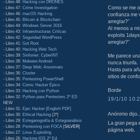
- Libro 48:
Hacking con DRONES
Como se me oc
- Libro 47:
Crime Investigation
- Libro 46:
macOS Hacking
confianza me v
- Libro 45:
Bitcoin & Blockchain
arreglar?"
- Libro 44:
Windows Server 2016
Al menos a mis
- Libro 43:
Infraestructuras Críticas
exploits 1days
- Libro 42:
Seguridad WordPress
arreglar?"
- Libro 41:
Got Root
- Libro 40:
Hacking Web Tech
- Libro 39:
Sinfonier: CyberINT
Me parece una
- Libro 38:
Malware Android
nunca triunfa.
- Libro 37:
Deep Web: Anonimato
Hasta para aña
- Libro 36:
Cluster
sitios de confi
- Libro 35:
Pentesting PowerShell
- Libro 34:
Cómic Hacker Épico
Borde
- Libro 33:
Hacking con Python
- Libro 32:
Python para Pentesters 2ª ED
19/1/10 10:2
NEW
- Libro 31:
Epic Hacker [English PDF]
Anónimo dijo..
- Libro 30:
Ethical Hacking
[2ª]
- Libro 29:
Esteganografía & Estegoanálisis
La gran pega e
- Libro 28:
Pentesting con FOCA
[
SILVER
]
página web.
- Libro 27:
Linux Exploiting
- Libro 26:
Hacking IOS 2ª Ed