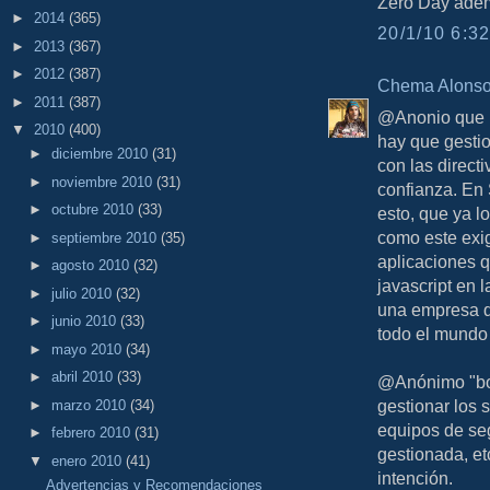
Zero Day adem
►
2014
(365)
20/1/10 6:32
►
2013
(367)
►
2012
(387)
Chema Alons
►
2011
(387)
@Anonio que n
▼
2010
(400)
hay que gestio
►
diciembre 2010
(31)
con las direct
►
noviembre 2010
(31)
confianza. En 
►
octubre 2010
(33)
esto, que ya l
como este exi
►
septiembre 2010
(35)
aplicaciones q
►
agosto 2010
(32)
javascript en 
►
julio 2010
(32)
una empresa q
►
junio 2010
(33)
todo el mundo
►
mayo 2010
(34)
►
abril 2010
(33)
@Anónimo "bor
gestionar los 
►
marzo 2010
(34)
equipos de se
►
febrero 2010
(31)
gestionada, et
▼
enero 2010
(41)
intención.
Advertencias y Recomendaciones