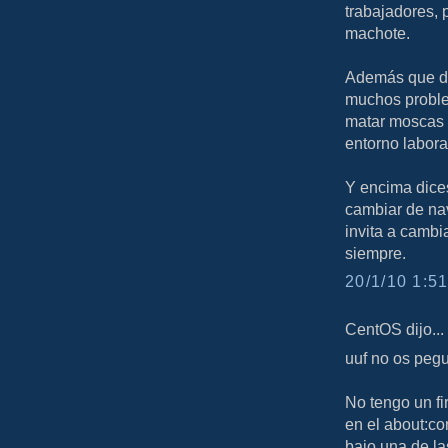
trabajadores, p
machote.
Además que des
muchos proble
matar moscas 
entorno labora
Y encima dices
cambiar de nav
invita a cambi
siempre.
20/1/10 1:51
CentOS dijo...
uuf no os pegu
No tengo un fi
en el about:co
bajo una de la