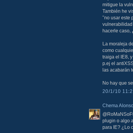
mitigue la vul
También he vi
"no usar este 
vulnerabilidad 
hacerle caso,
La moraleja de
como cualquie
traiga el IE8,
p.ej el antiXS
las acabarán t
No hay que ser
20/1/10 11:2
Chema Alons
@RoMaNSoFt, e
plugin o algo
para IE? ¿Lo 