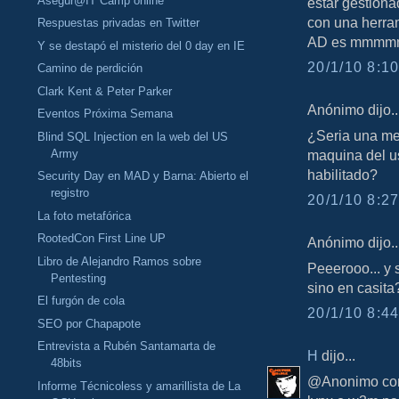
Asegúr@IT Camp online
estar gestiona
con una herra
Respuestas privadas en Twitter
AD es mmmmm
Y se destapó el misterio del 0 day en IE
20/1/10 8:10
Camino de perdición
Clark Kent & Peter Parker
Anónimo dijo..
Eventos Próxima Semana
¿Seria una med
Blind SQL Injection en la web del US
Army
maquina del us
habilitado?
Security Day en MAD y Barna: Abierto el
registro
20/1/10 8:27
La foto metafórica
RootedCon First Line UP
Anónimo dijo..
Libro de Alejandro Ramos sobre
Peeerooo... y
Pentesting
sino en casit
El furgón de cola
20/1/10 8:44
SEO por Chapapote
Entrevista a Rubén Santamarta de
H
dijo...
48bits
@Anonimo como
Informe Técnicoless y amarillista de La