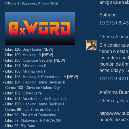
amigo que sab
- VBook 1:
Windows Server 2016
Saludos!
19/1/10 8:43
Chema Alons
Sin contar que
- Libro 110:
Bug Hunter
[NEW]
tienen o estan
- Libro 109:
Hacking IA
[NEW]
las redes con
- Libro 108:
Quantum Security
[NEW]
montón de firm
- Libro 107:
Minihackers II
entre 0day y 1
- Libro 106:
Minihackers I
- Libro 105:
Hacking & Pentest con IA
[NEW]
19/1/10 9:01
- Libro 104:
Hacking Home Devices II
- Cómic 103:
Olivia en Golem City
Anónima Buenor
- Libro 102:
Ciberguerra
- Libro 101:
Arquitectura de Seguridad
Chema, ¿Has l
- Libro 100:
Hacking Home Devices I
- Cómic 99:
Las Tiras de Cálico 3
http://www.pub
- Libro 98:
The Art of Pentesting
ndan/utilizar/e
- Libro 97:
Metaverso & AR/VR/XR
- Libro 96:
Big Data