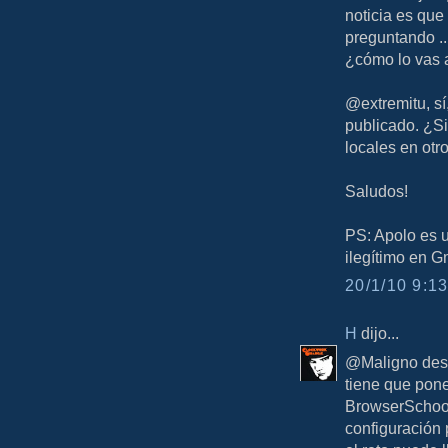
noticia es que
preguntando ..
¿cómo lo vas 
@extremitu, sí
publicado. ¿Si
locales en otr
Saludos!
PS: Apolo es u
ilegítimo en G
20/1/10 9:13
H
dijo...
@Maligno desd
tiene que pon
BrowserSchool
configuración 