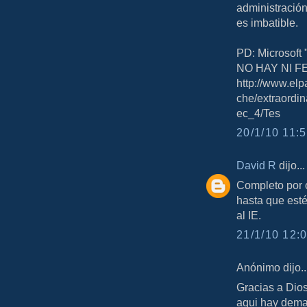
administración
es imbatible.
PD: Microsoft
NO HAY NI F
http://www.elp
che/extraordin
ec_4/Tes
20/1/10 11:5
David R
dijo...
Completo por o
hasta que esté
al IE.
21/1/10 12:0
Anónimo dijo..
Gracias a Dios
aqui hay demas