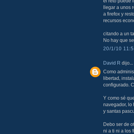
el reto puede 
llegar a unos 
a firefox y re
recursos econó
citando a un 
No hay que ser
20/1/10 11:5
David R
dijo...
Como administr
libertad, insta
configurado. C
Y como sé que 
navegador, lo 
y santas pasc
Debo ser de ot
ni a ti ni a l