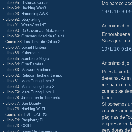
- Libro 95:
Historias Cortas
Me parece aco
- Libro 94:
Hacking Web3
19/1/10 9:09
- Libro 93:
Hardening AWS
- Libro 92:
Storytelling
- Libro 91:
WhatsApp INT
Anónimo dijo..
- Libro 90:
De Caverna a Metaverso
Enhorabuena. 
- Libro 89:
Ciberseguridad de tú a tú
Si es que cuan
- Cómic 88:
Las Tiras de Cálico 2
- Libro 87:
Social Hunters
19/1/10 9:16
- Libro 86:
Kubernetes
- Libro 85:
Sombrero Negro
Anónimo dijo..
- Libro 84:
CiberEstafas
- Libro 83:
Malware Moderno
Pues la verdad
- Libro 82:
Relatos Hackear tiempo
derecha. Admin
- Libro 81:
Mara Turing Libro 3
me parece una 
- Libro 80:
Mara Turing Libro 2
cuando se tien
- Libro 79:
Mara Turing Libro 1
la red.
- Libro 78:
Jinetes en la Tormenta
- Libro 77:
Bug Bounty
Si ponemos un 
- Libro 76:
Hacking Wi-Fi
cuantos admini
- Cómic 75:
EVIL:ONE #3
páginas de "co
- Libro 74:
Raspberry Pi
empresas en la
- Libro 73:
OSINT
servidores de 
- Libro 72:
Show Me the e-money