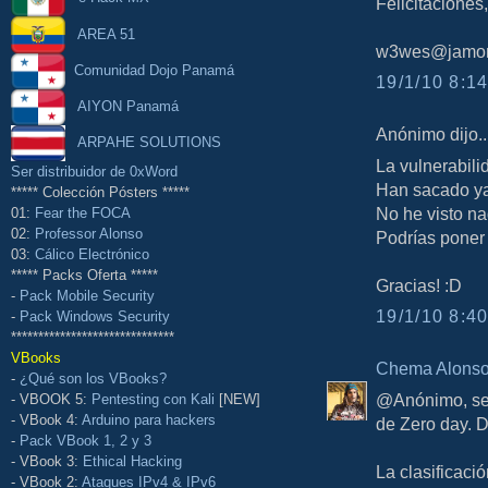
Felicitaciones,
AREA 51
w3wes@jamon
Comunidad Dojo Panamá
19/1/10 8:14
AIYON Panamá
Anónimo dijo..
ARPAHE SOLUTIONS
La vulnerabil
Ser distribuidor de 0xWord
Han sacado ya
***** Colección Pósters *****
No he visto na
01:
Fear the FOCA
02:
Professor Alonso
Podrías poner
03:
Cálico Electrónico
***** Packs Oferta *****
Gracias! :D
-
Pack Mobile Security
19/1/10 8:40
-
Pack Windows Security
******************************
VBooks
Chema Alons
-
¿Qué son los VBooks?
@Anónimo, se 
- VBOOK 5:
Pentesting con Kali
[NEW]
- VBook 4:
Arduino para hackers
de Zero day. D
-
Pack VBook 1, 2 y 3
- VBook 3:
Ethical Hacking
La clasificaci
- VBook 2:
Ataques IPv4 & IPv6