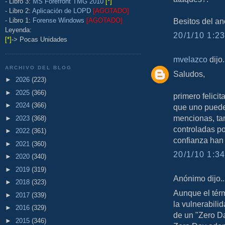
- Libro 3:
MS Forefront TMG 2010
[*]
- Libro 2:
Aplicación de LOPD
[AGOTADO]
- Libro 1:
Forense Windows
[AGOTADO]
Besitos del a
Leyenda:
20/1/10 1:23
[*]
-> Pocas Unidades
mvelazco
dijo.
ARCHIVO DEL BLOG
Saludos,
►
2026
(223)
►
2025
(366)
primero felicit
►
2024
(366)
que uno puede 
mencionas, tam
►
2023
(368)
controladas po
►
2022
(361)
confianza han
►
2021
(360)
20/1/10 1:34
►
2020
(340)
►
2019
(319)
Anónimo dijo..
►
2018
(323)
Aunque el térm
►
2017
(339)
la vulnerabili
►
2016
(329)
de un "Zero D
►
2015
(346)