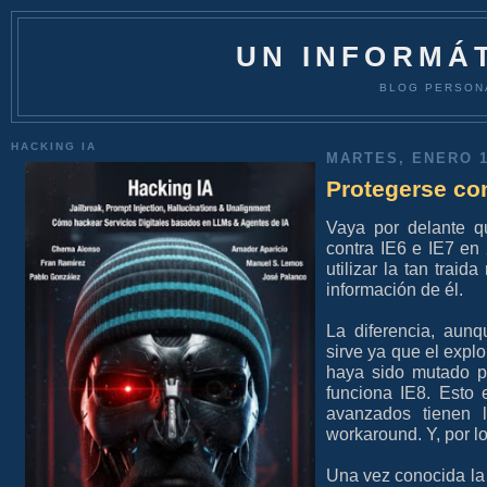
UN INFORMÁT
BLOG PERSON
HACKING IA
MARTES, ENERO 1
Protegerse con
Vaya por delante q
contra IE6 e IE7 en
utilizar la tan trai
información de él.
La diferencia, aun
sirve ya que el expl
haya sido mutado p
funciona IE8. Esto 
avanzados tienen l
workaround. Y, por l
Una vez conocida la 