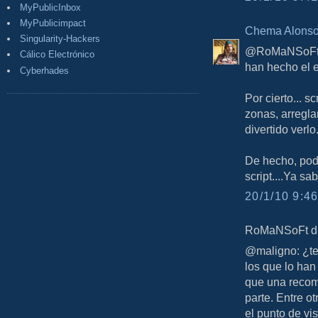
MyPublicInbox
MyPublicimpact
Chema Alons
Singularity-Hackers
@RoMaNSoFt, ¿
Cálico Electrónico
han hecho el e
Cyberhades
Por cierto... s
zonas, arregla
divertido verlo..
De hecho, pod
script....Ya sab
20/1/10 9:46
RoMaNSoFt dij
@maligno: ¿te 
los que lo ha
que una recom
parte. Entre o
el punto de vi