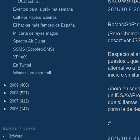
lynx o w3m par
OCU sobre ...
20/1/10 9:20
Eventos para la próxima semana
Call For Papers abiertos
RoMaNSoFt dij
El hacker más famoso de España
¡Pero Chema!
Mi carta de reyes magos
desactivar JS?
Spectra Air Guitar
SSMS (Spoofed-SMS)
Respecto al ar
XPinuX
puestos... que
En Twittel
alternativo a I
WindosLive.com ~all
inicio o similar
►
2009
(406)
Ahora en seri
►
2008
(521)
un IDS/AV/Prox
►
2007
(412)
que tú llamas 
como la de de
►
2006
(147)
:*
BLOGS Y LINKS
-r
0xWord
20/1/10 9:41