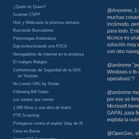
¿Quién es Quien?
@Anonimo, 1:17
Scanner CSPP
muchas cosas, 
Hols y Webcasts la próxima semana
incómodo, pero
Buscando Buscadores
para todo. Ent
técnico es una
Petromegas Andorranos
solución muy e
Digi-evolucionando una FOCA
con otro nave
Navegadores de Internet en la empresa
El maligno Maligno
@anónimo "pel
Conferencias de Seguridad de la UOC
Windows o tb q
en Youtube
operativos"?
No Lusers UAC by Sorian
Following Bill Gates
@anónimo muta
por eso se fir
Los saraos que vienen
Microsoft tien
1.000 libros y una obra de teatro
GAPAL para fi
PTR Scanning
explota la vul
Protegerse contra el exploit 1day de IE
Cena en Barna
@OpenSec, sí,