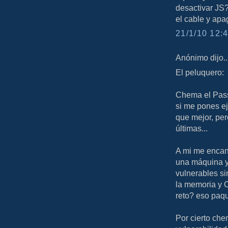
desactivar JS?
el cable y apa
21/1/10 12:4
Anónimo dijo..
El peluquero:
Chema el Pass
si me pones e
que mejor, per
últimas...
A mi me encan
una máquina y
vulnerables si
la memoria y 
reto? eso paqu
Por cierto che