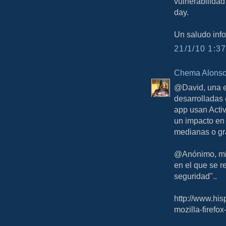
vulnerabilidad
day.
Un saludo info
21/1/10 1:37
Chema Alons
@David, una e
desarrolladas 
app usan Acti
un impacto en
medianas o gr
@Anónimo, mir
en el que se 
seguridad"..
http://www.hi
mozilla-firefox