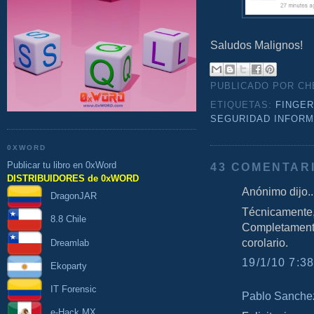
Saludos Malignos!
PUBLICADO POR C
ETIQUETAS:
FINGER
SEGURIDAD INFORM
0XWORD
Publicar tu libro en 0xWord
43 COMENTAR
DISTRIBUIDORES de 0xWORD
Anónimo dijo..
DragonJAR
Técnicamente, 
8.8 Chile
Completamente
corolario.
Dreamlab
19/1/10 7:38
Ekoparty
IT Forensic
Pablo Sanche
e-Hack MX