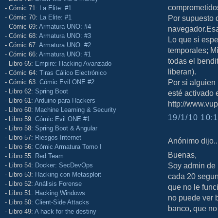
comprometido
- Cómic 71:
La Elite: #1
- Cómic 70:
La Elite: #1
Por supuesto 
- Cómic 69:
Armatura UNO: #4
navegador.Esa 
- Cómic 68:
Armatura UNO: #3
Lo que si espe
- Cómic 67:
Armatura UNO: #2
temporales; Mi
- Cómic 66:
Armatura UNO: #1
todas el bendi
- Libro 65:
Empire: Hacking Avanzado
liberan).
- Cómic 64:
Tiras Cálico Electrónico
Por si alguien
- Cómic 63:
Cómic Evil ONE #2
- Libro 62:
Spring Boot
esté activado 
- Libro 61:
Arduino para Hackers
http://www.vu
- Libro 60:
Machine Learning & Security
19/1/10 10:1
- Libro 59:
Cómic Evil ONE #1
- Libro 58:
Spring Boot & Angular
- Libro 57:
Riesgos Internet
Anónimo dijo..
- Libro 56:
Cómic Armatura Tomo I
Buenas,
- Libro 55:
Red Team
Soy admin de m
- Libro 54:
Docker: SecDevOps
- Libro 53:
Hacking con Metasploit
cada 20 segun
- Libro 52:
Análisis Forense
que no le func
- Libro 51:
Hacking Windows
no puede ver b
- Libro 50:
Client-Side Attacks
banco, que no
- Libro 49:
A hack for the destiny