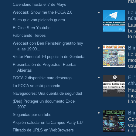
más
Calendario hasta el 7 de Mayo
La 
Webcast: Show me the FOCA 2.0
núm
Si es que van pidiendo guerra
Las
El Cine S en Youtube
bus
Fabricando Héroes
lo 
Webcast con Ben Feinstein grautito hoy
Bli
a las 19:00...
La 
Victor Pimentel: El populista de Genbeta
mod
Presentación de Proyectos: Puertas
usu
Abiertas
El 
FOCA 2 disponible para descarga
chi
La FOCA se está peinando
Hac
Navegadores: Una cuenta de seguridad
Inc
lla
(Des) Proteger un documento Excel
2007
Bli
Seguridad por un tubo
Con
A quién saludar en la Campus Party EU
est
Filtrado de URLS en WebBrowsers
Com