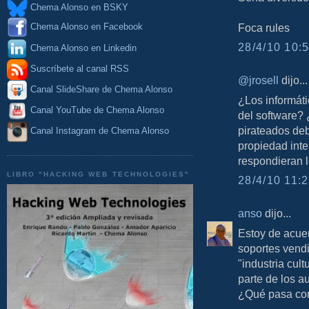
Chema Alonso en BSKY
Foca rules
Chema Alonso en Facebook
28/4/10 10:5
Chema Alonso en Linkedin
Suscríbete al canal RSS
@jrosell
dijo...
Canal SlideShare de Chema Alonso
¿Los informáti
Canal YouTube de Chema Alonso
del software? 
pirateados de
Canal Instagram de Chema Alonso
propiedad inte
respondieran 
LIBRO "HACKING WEB TECHNOLOGIES"
28/4/10 11:2
anso
dijo...
Estoy de acuer
soportes vendi
"industria cul
parte de los a
¿Qué pasa con