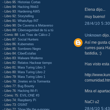
- Libro 95:
Historias Cortas
- Libro 94:
Hacking Web3
Elena dijo...
- Libro 93:
Hardening AWS
- Libro 92:
Storytelling
muy bueno!
- Libro 91:
WhatsApp INT
28/4/10 5:30
- Libro 90:
De Caverna a Metaverso
- Libro 89:
Ciberseguridad de tú a tú
- Cómic 88:
Las Tiras de Cálico 2
Unknown
dijo.
- Libro 87:
Social Hunters
Así me gusta 
- Libro 86:
Kubernetes
curres para Ha
- Libro 85:
Sombrero Negro
fastidia, :)
- Libro 84:
CiberEstafas
- Libro 83:
Malware Moderno
- Libro 82:
Relatos Hackear tiempo
Has visto est
- Libro 81:
Mara Turing Libro 3
- Libro 80:
Mara Turing Libro 2
http://www.kun
- Libro 79:
Mara Turing Libro 1
comunidad.ht
- Libro 78:
Jinetes en la Tormenta
- Libro 77:
Bug Bounty
Mira el aparta
- Libro 76:
Hacking Wi-Fi
- Cómic 75:
EVIL:ONE #3
- Libro 74:
Raspberry Pi
NaCl u2
- Libro 73:
OSINT
28/4/10 5:43
- Libro 72:
Show Me the e-money