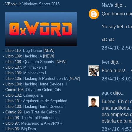
- VBook 1:
Windows Server 2016
NaVa
dijo...
Que bueno ch
Yo soy fiel a la
xD xD
28/4/10 2:50
- Libro 110:
Bug Hunter
[NEW]
- Libro 109:
Hacking IA
[NEW]
Iver
dijo...
- Libro 108:
Quantum Security
[NEW]
- Libro 107:
Minihackers II
Foca rules! ..
- Libro 106:
Minihackers I
28/4/10 3:02
- Libro 105:
Hacking & Pentest con IA
[NEW]
- Libro 104:
Hacking Home Devices II
- Cómic 103:
Olivia en Golem City
agux
dijo...
- Libro 102:
Ciberguerra
- Libro 101:
Arquitectura de Seguridad
Bueno. En el 
- Libro 100:
Hacking Home Devices I
una auditoria,
- Cómic 99:
Las Tiras de Cálico 3
esa empresa de
- Libro 98:
The Art of Pentesting
estaría de p.m
- Libro 97:
Metaverso & AR/VR/XR
28/4/10 4:53
- Libro 96:
Big Data