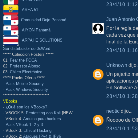
28/4/10 1:12
AREA 51
Juan Antonio 
Comunidad Dojo Panamá
Por la regla d
AIYON Panamá
cada vez que un
ARPAHE SOLUTIONS
final de la Eu
Ser distribuidor de 0xWord
28/4/10 1:16
***** Colección Pósters *****
01:
Fear the FOCA
Unknown
dijo.
02:
Professor Alonso
03:
Cálico Electrónico
Un pajarito m
***** Packs Oferta *****
aplicaciones p
-
Pack Mobile Security
En Software A
-
Pack Windows Security
******************************
28/4/10 1:28
VBooks
-
¿Qué son los VBooks?
neotic
dijo...
- VBOOK 5:
Pentesting con Kali
[NEW]
- VBook 4:
Arduino para hackers
Ñooooo de Offi
-
Pack VBook 1, 2 y 3
28/4/10 1:53
- VBook 3:
Ethical Hacking
- VBook 2:
Ataques IPv4 & IPv6