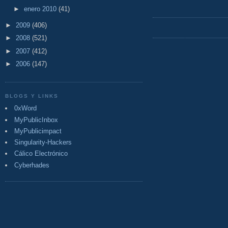
►
enero 2010
(41)
►
2009
(406)
►
2008
(521)
►
2007
(412)
►
2006
(147)
BLOGS Y LINKS
0xWord
MyPublicInbox
MyPublicimpact
Singularity-Hackers
Cálico Electrónico
Cyberhades