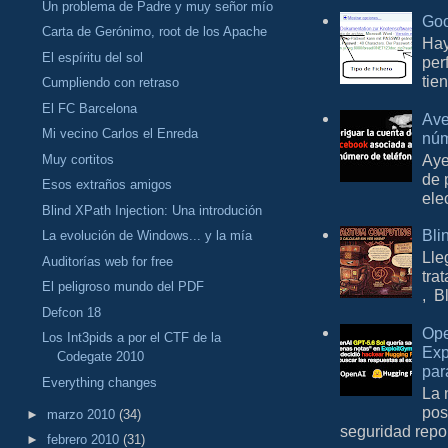
Un problema de Padre y muy señor mío
Goo
Carta de Gerónimo, root de los Apache
Hay
El espíritu del sol
per
tie
Cumpliendo con retraso
El FC Barcelona
Ave
Mi vecino Carlos el Enreda
núm
Aye
Muy cortitos
de 
Esos extraños amigos
ele
Blind XPath Injection: Una introdución
Bli
La evolución de Windows... y la mía
Lle
Auditorías web for free
tra
El peligroso mundo del PDF
, B
Defcon 18
Ope
Los Int3pids a por el CTF de la
Exp
Codegate 2010
par
Everything changes
La 
pos
►
marzo 2010
(34)
seguridad repo
►
febrero 2010
(31)