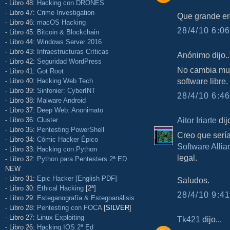
- Libro 48:
Hacking con DRONES
- Libro 47:
Crime Investigation
Que grande ere
- Libro 46:
macOS Hacking
28/4/10 6:06
- Libro 45:
Bitcoin & Blockchain
- Libro 44:
Windows Server 2016
- Libro 43:
Infraestructuras Críticas
Anónimo dijo..
- Libro 42:
Seguridad WordPress
No cambia much
- Libro 41:
Got Root
software libre.
- Libro 40:
Hacking Web Tech
- Libro 39:
Sinfonier: CyberINT
28/4/10 6:46
- Libro 38:
Malware Android
- Libro 37:
Deep Web: Anonimato
Aitor Iriarte
dijo
- Libro 36:
Cluster
- Libro 35:
Pentesting PowerShell
Creo que serí
- Libro 34:
Cómic Hacker Épico
Software Alli
- Libro 33:
Hacking con Python
legal.
- Libro 32:
Python para Pentesters 2ª ED
NEW
- Libro 31:
Epic Hacker [English PDF]
Saludos.
- Libro 30:
Ethical Hacking
[2ª]
28/4/10 9:41
- Libro 29:
Esteganografía & Estegoanálisis
- Libro 28:
Pentesting con FOCA
[
SILVER
]
- Libro 27:
Linux Exploiting
Tk421
dijo...
- Libro 26:
Hacking IOS 2ª Ed