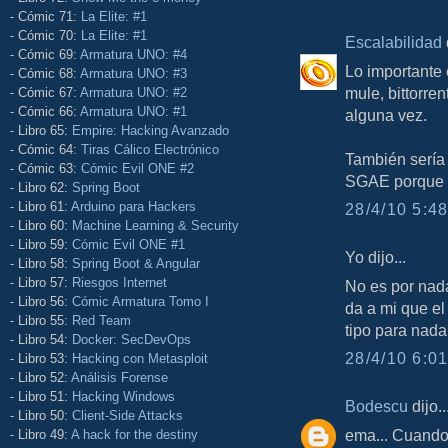
- Cómic 71:
La Elite: #1
- Cómic 70:
La Elite: #1
Escalabilidad
d
- Cómic 69:
Armatura UNO: #4
Lo importante 
- Cómic 68:
Armatura UNO: #3
mule, bittorr
- Cómic 67:
Armatura UNO: #2
- Cómic 66:
Armatura UNO: #1
alguna vez.
- Libro 65:
Empire: Hacking Avanzado
- Cómic 64:
Tiras Cálico Electrónico
También sería
- Cómic 63:
Cómic Evil ONE #2
SGAE porque t
- Libro 62:
Spring Boot
- Libro 61:
Arduino para Hackers
28/4/10 5:48
- Libro 60:
Machine Learning & Security
- Libro 59:
Cómic Evil ONE #1
Yo dijo...
- Libro 58:
Spring Boot & Angular
- Libro 57:
Riesgos Internet
No es por nad
- Libro 56:
Cómic Armatura Tomo I
da a mi que el
- Libro 55:
Red Team
tipo para nada
- Libro 54:
Docker: SecDevOps
28/4/10 6:01
- Libro 53:
Hacking con Metasploit
- Libro 52:
Análisis Forense
- Libro 51:
Hacking Windows
Bodescu
dijo..
- Libro 50:
Client-Side Attacks
ema... Cuando
- Libro 49:
A hack for the destiny