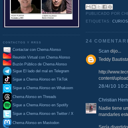
PUBLICADO POR C
ETIQUETAS:
CURIO
24 COMENTAR
CONTACTOS Y RRSS
Contactar con Chema Alonso
Scan
dijo...
Reunión Virtual con Chema Alonso
Teddy Bautista
Buzón Público de Chema Alonso
Sigue El lado del mal en Telegram
http://www.te
content/upload
Sigue a Chema Alonso en TikTok
28/4/10 10:2
Sigue a Chema Alonso en Whakoom
Chema Alonso en Threads
Christian Her
Sigue a Chema Alonso en Spotify
Nadie tiene un
Sigue a Chema Alonso en Twitter / X
mandarles est
Chema Alonso en Mastodon
Sería divertido.