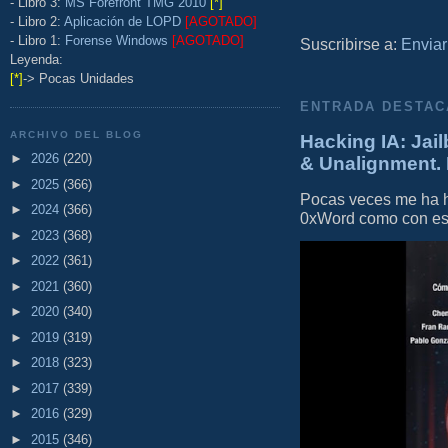
- Libro 3:
MS Forefront TMG 2010
[*]
- Libro 2:
Aplicación de LOPD
[AGOTADO]
- Libro 1:
Forense Windows
[AGOTADO]
Suscribirse a:
Enviar
Leyenda:
[*]
-> Pocas Unidades
ENTRADA DESTAC
ARCHIVO DEL BLOG
Hacking IA: Jail
►
2026
(220)
& Unalignment. 
►
2025
(366)
Pocas veces me ha he
►
2024
(366)
0xWord como con este 
►
2023
(368)
►
2022
(361)
►
2021
(360)
►
2020
(340)
►
2019
(319)
►
2018
(323)
►
2017
(339)
►
2016
(329)
►
2015
(346)