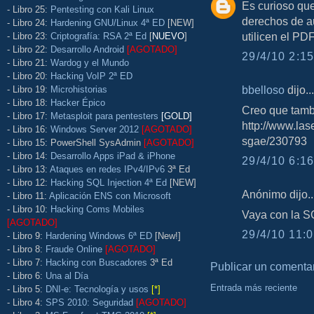
Es curioso que
- Libro 25:
Pentesting con Kali Linux
derechos de au
- Libro 24:
Hardening GNU/Linux 4ª ED
[NEW]
utilicen el PD
- Libro 23:
Criptografía: RSA 2ª Ed
[
NUEVO
]
- Libro 22:
Desarrollo Android
[AGOTADO]
29/4/10 2:15
- Libro 21:
Wardog y el Mundo
- Libro 20:
Hacking VoIP 2ª ED
bbelloso
dijo...
- Libro 19:
Microhistorias
- Libro 18:
Hacker Épico
Creo que tambi
- Libro 17:
Metasploit para pentesters
[GOLD]
http://www.la
- Libro 16:
Windows Server 2012
[AGOTADO]
sgae/230793
- Libro 15: PowerShell SysAdmin
[AGOTADO]
- Libro 14:
Desarrollo Apps iPad & iPhone
29/4/10 6:16
- Libro 13:
Ataques en redes IPv4/IPv6
3ª Ed
- Libro 12:
Hacking SQL Injection 4ª Ed
[NEW]
Anónimo dijo..
- Libro 11:
Aplicación ENS con Microsoft
- Libro 10:
Hacking Coms Mobiles
Vaya con la SG
[AGOTADO]
29/4/10 11:0
- Libro 9:
Hardening Windows 6ª ED
[New!]
- Libro 8:
Fraude Online
[AGOTADO]
- Libro 7:
Hacking con Buscadores
3ª Ed
Publicar un comenta
- Libro 6:
Una al Día
Entrada más reciente
- Libro 5:
DNI-e: Tecnología y usos
[*]
- Libro 4:
SPS 2010: Seguridad
[AGOTADO]