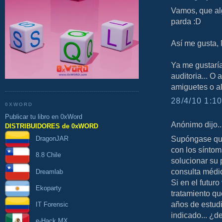
Vamos, que al
parda :D
Así me gusta,
Ya me gustarí
auditoria... O
amiguetes o alg
28/4/10 1:10
0XWORD
Publicar tu libro en 0xWord
Anónimo dijo..
DISTRIBUIDORES de 0xWORD
Supóngase que
DragonJAR
con los síntom
8.8 Chile
solucionar su 
consulta médic
Dreamlab
Si en el futuro
Ekoparty
tratamiento qu
años de estudi
IT Forensic
indicado... ¿
e-Hack MX