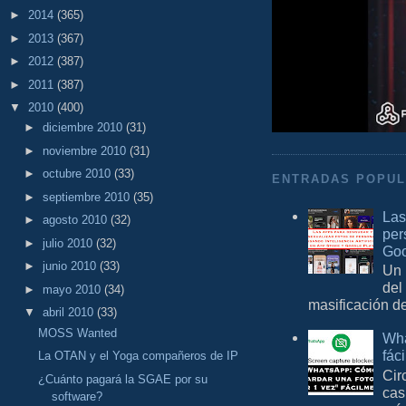
►
2014
(365)
►
2013
(367)
►
2012
(387)
►
2011
(387)
▼
2010
(400)
►
diciembre 2010
(31)
►
noviembre 2010
(31)
►
octubre 2010
(33)
ENTRADAS POPU
►
septiembre 2010
(35)
Las
►
agosto 2010
(32)
per
►
julio 2010
(32)
Goo
►
junio 2010
(33)
Un 
del
►
mayo 2010
(34)
masificación d
▼
abril 2010
(33)
MOSS Wanted
Wha
fác
La OTAN y el Yoga compañeros de IP
Cir
¿Cuánto pagará la SGAE por su
cas
software?