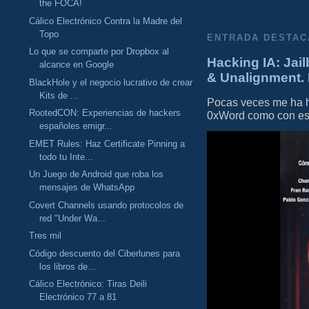
the FOCA!
Cálico Electrónico Contra la Madre del
Topo
ENTRADA DESTAC
Lo que se comparte por Dropbox al
Hacking IA: Jail
alcance en Google
& Unalignment. 
BlackHole y el negocio lucrativo de crear
Kits de ...
Pocas veces me ha he
RootedCON: Experiencias de hackers
0xWord como con este 
españoles emigr...
EMET Rules: Haz Certificate Pinning a
todo tu Inte...
Un Juego de Android que roba los
mensajes de WhatsApp
Covert Channels usando protocolos de
red "Under Wa...
Tres mil
Código descuento del Ciberlunes para
los libros de...
Cálico Electrónico: Tiras Deili
Electrónico 77 a 81