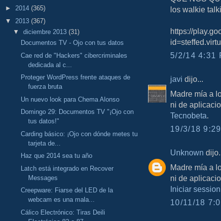
►
2014
(365)
los walkie talk
▼
2013
(367)
https://play.g
▼
diciembre 2013
(31)
id=steffed.vir
Documentos TV - Ojo con tus datos
5/2/14 4:31 
Cae red de "Hackers" cibercriminales
dedicada al c...
Proteger WordPress frente ataques de
javi
dijo...
fuerza bruta
Madre mía a l
Un nuevo look para Chema Alonso
ni de aplicaci
Domingo 29: Documentos TV "¡Ojo con
Tecnobeta
.
tus datos!"
19/3/18 9:29
Carding básico: ¡Ojo con dónde metes tu
tarjeta de...
Unknown
dijo.
Haz que 2014 sea tu año
Madre mía a l
Latch está integrado en Recover
ni de aplicaci
Messages
Iniciar session
Creepware: Fiarse del LED de la
webcam es una mala...
10/11/18 7:0
Cálico Electrónico: Tiras Deili