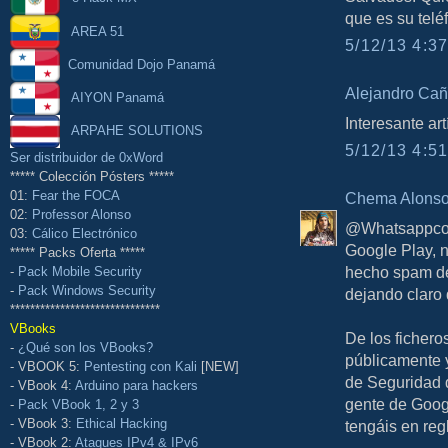
que es su telé
AREA 51
5/12/13 4:37
Comunidad Dojo Panamá
Alejandro Cañ
AIYON Panamá
Interesante art
ARPAHE SOLUTIONS
5/12/13 4:51
Ser distribuidor de 0xWord
***** Colección Pósters *****
01:
Fear the FOCA
Chema Alons
02:
Professor Alonso
@Whatsappcopy
03:
Cálico Electrónico
Google Play, 
***** Packs Oferta *****
hecho spam de
-
Pack Mobile Security
-
Pack Windows Security
dejando claro 
******************************
VBooks
De los fichero
-
¿Qué son los VBooks?
públicamente 
- VBOOK 5:
Pentesting con Kali
[NEW]
de Seguridad d
- VBook 4:
Arduino para hackers
gente de Googl
-
Pack VBook 1, 2 y 3
- VBook 3:
Ethical Hacking
tengáis en regl
- VBook 2:
Ataques IPv4 & IPv6