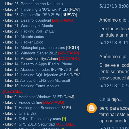
- Libro 25:
Pentesting con Kali Linux
5/12/13 8:08
- Libro 24:
Hardening GNU/Linux 4ª ED
[NEW]
- Libro 23:
Criptografía: RSA 2ª Ed
[
NUEVO
]
Anónimo dijo..
- Libro 22:
Desarrollo Android
[AGOTADO]
- Libro 21:
Wardog y el Mundo
leer todos los
- Libro 20:
Hacking VoIP 2ª ED
un dule a un n
- Libro 19:
Microhistorias
- Libro 18:
Hacker Épico
5/12/13 8:11
- Libro 17:
Metasploit para pentesters
[GOLD]
- Libro 16:
Windows Server 2012
[AGOTADO]
Anónimo dijo..
- Libro 15: PowerShell SysAdmin
[AGOTADO]
- Libro 14:
Desarrollo Apps iPad & iPhone
Si se ve el cod
- Libro 13:
Ataques en redes IPv4/IPv6
3ª Ed
jente se aburr
- Libro 12:
Hacking SQL Injection 4ª Ed
[NEW]
view-source:h
- Libro 11:
Aplicación ENS con Microsoft
5/12/13 10:5
- Libro 10:
Hacking Coms Mobiles
[AGOTADO]
- Libro 9:
Hardening Windows 6ª ED
[New!]
Chipi
dijo...
- Libro 8:
Fraude Online
[AGOTADO]
pero para acce
- Libro 7:
Hacking con Buscadores
3ª Ed
- Libro 6:
Una al Día
terminal este 
- Libro 5:
DNI-e: Tecnología y usos
[*]
app no puede s
- Libro 4:
SPS 2010: Seguridad
[AGOTADO]
5/2/14 12:03