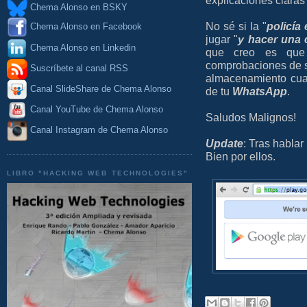
explicaciones claras
Chema Alonso en BSKY
No sé si la "
policía 
Chema Alonso en Facebook
jugar "
y hacer una 
Chema Alonso en Linkedin
que creo es q
comprobaciones de s
Suscríbete al canal RSS
almacenamiento cua
Canal SlideShare de Chema Alonso
de tu
WhatsApp
.
Canal YouTube de Chema Alonso
Saludos Malignos!
Canal Instagram de Chema Alonso
Update
: Tras hablar
Bien por ellos.
LIBRO "HACKING WEB TECHNOLOGIES"