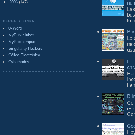
►
2006
(147)
núm
Las
bus
lo 
BLOGS Y LINKS
0xWord
Bli
MyPublicInbox
La 
MyPublicimpact
mod
Singularity-Hackers
usu
Cálico Electrónico
El 
Cyberhades
chi
Hac
Inc
lla
Bli
Con
est
Com
Goo
Hay