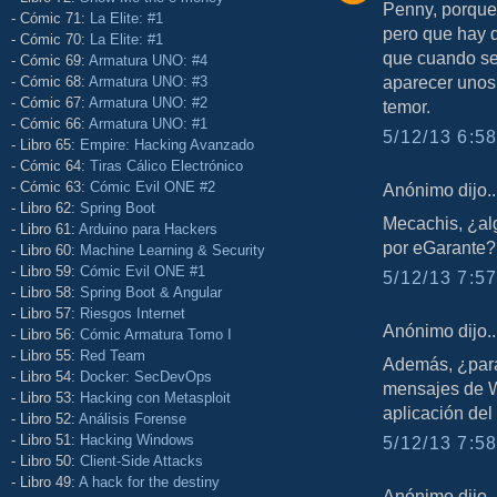
Penny, porque 
- Cómic 71:
La Elite: #1
pero que hay d
- Cómic 70:
La Elite: #1
que cuando se 
- Cómic 69:
Armatura UNO: #4
aparecer unos
- Cómic 68:
Armatura UNO: #3
- Cómic 67:
Armatura UNO: #2
temor.
- Cómic 66:
Armatura UNO: #1
5/12/13 6:58
- Libro 65:
Empire: Hacking Avanzado
- Cómic 64:
Tiras Cálico Electrónico
- Cómic 63:
Cómic Evil ONE #2
Anónimo dijo..
- Libro 62:
Spring Boot
Mecachis, ¿al
- Libro 61:
Arduino para Hackers
por eGarante?
- Libro 60:
Machine Learning & Security
- Libro 59:
Cómic Evil ONE #1
5/12/13 7:57
- Libro 58:
Spring Boot & Angular
- Libro 57:
Riesgos Internet
Anónimo dijo..
- Libro 56:
Cómic Armatura Tomo I
- Libro 55:
Red Team
Además, ¿para
- Libro 54:
Docker: SecDevOps
mensajes de W
- Libro 53:
Hacking con Metasploit
aplicación del
- Libro 52:
Análisis Forense
- Libro 51:
Hacking Windows
5/12/13 7:58
- Libro 50:
Client-Side Attacks
- Libro 49:
A hack for the destiny
Anónimo dijo..