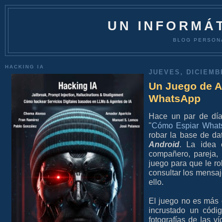
UN INFORMÁT
BLOG PERSON
HACKING IA
JUEVES, DICIEMBR
Un Juego de A
WhatsApp
Hace un par de día
"
Cómo Espiar What
robar la base de d
Android
. La idea 
compañero, pareja, 
juego para que le r
consultar los mensaj
ello.
El juego no es más q
incrustado un cód
fotografías de las ví