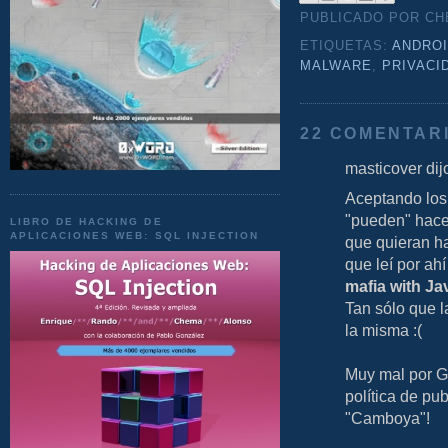
PUBLICADO POR C
ETIQUETAS:
ANDRO
MALWARE
,
PRIVACI
22 COMENTAR
masticover dijo
Aceptando los 
"pueden" hace
LIBRO DE HACKING DE
APLICACIONES WEB: SQL INJECTION
que quieran h
que leí por a
mafia with Ja
Tan sólo que l
la misma :(
Muy mal por G
política de pub
"Camboya"!