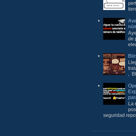
per
tie
Ave
núm
Aye
de 
ele
Bli
Lle
tra
, B
Ope
Exp
par
La 
pos
seguridad repo