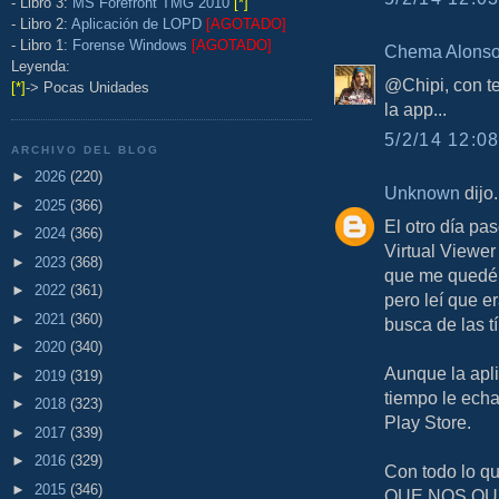
- Libro 3:
MS Forefront TMG 2010
[*]
- Libro 2:
Aplicación de LOPD
[AGOTADO]
- Libro 1:
Forense Windows
[AGOTADO]
Chema Alons
Leyenda:
@Chipi, con t
[*]
-> Pocas Unidades
la app...
5/2/14 12:08
ARCHIVO DEL BLOG
►
2026
(220)
Unknown
dijo.
►
2025
(366)
El otro día pas
►
2024
(366)
Virtual Viewer
►
2023
(368)
que me quedé v
►
2022
(361)
pero leí que e
►
2021
(360)
busca de las t
►
2020
(340)
Aunque la apli
►
2019
(319)
tiempo le echa
►
2018
(323)
Play Store.
►
2017
(339)
►
2016
(329)
Con todo lo q
►
2015
(346)
QUE NOS QUED