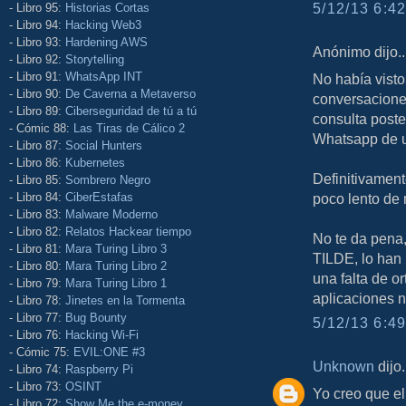
5/12/13 6:42
- Libro 95:
Historias Cortas
- Libro 94:
Hacking Web3
- Libro 93:
Hardening AWS
Anónimo dijo..
- Libro 92:
Storytelling
- Libro 91:
WhatsApp INT
No había visto
- Libro 90:
De Caverna a Metaverso
conversacione
- Libro 89:
Ciberseguridad de tú a tú
consulta poste
- Cómic 88:
Las Tiras de Cálico 2
Whatsapp de u
- Libro 87:
Social Hunters
- Libro 86:
Kubernetes
Definitivament
- Libro 85:
Sombrero Negro
- Libro 84:
CiberEstafas
poco lento de 
- Libro 83:
Malware Moderno
- Libro 82:
Relatos Hackear tiempo
No te da pena,
- Libro 81:
Mara Turing Libro 3
TILDE, lo han 
- Libro 80:
Mara Turing Libro 2
una falta de o
- Libro 79:
Mara Turing Libro 1
aplicaciones n
- Libro 78:
Jinetes en la Tormenta
- Libro 77:
Bug Bounty
5/12/13 6:49
- Libro 76:
Hacking Wi-Fi
- Cómic 75:
EVIL:ONE #3
Unknown
dijo.
- Libro 74:
Raspberry Pi
- Libro 73:
OSINT
Yo creo que e
- Libro 72:
Show Me the e-money