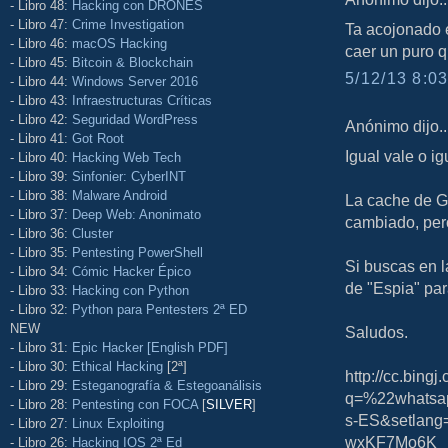
- Libro 48:
Hacking con DRONES
- Libro 47:
Crime Investigation
Ta acojonado el
- Libro 46:
macOS Hacking
caer un puro q
- Libro 45:
Bitcoin & Blockchain
5/12/13 8:03
- Libro 44:
Windows Server 2016
- Libro 43:
Infraestructuras Críticas
- Libro 42:
Seguridad WordPress
Anónimo dijo..
- Libro 41:
Got Root
Igual vale o ig
- Libro 40:
Hacking Web Tech
- Libro 39:
Sinfonier: CyberINT
- Libro 38:
Malware Android
La cache de G
- Libro 37:
Deep Web: Anonimato
cambiado, pero
- Libro 36:
Cluster
- Libro 35:
Pentesting PowerShell
Si buscas en l
- Libro 34:
Cómic Hacker Épico
de "Espia" par
- Libro 33:
Hacking con Python
- Libro 32:
Python para Pentesters 2ª ED
NEW
Saludos.
- Libro 31:
Epic Hacker [English PDF]
- Libro 30:
Ethical Hacking
[2ª]
http://cc.bing
- Libro 29:
Esteganografía & Estegoanálisis
q=%22whatsa
- Libro 28:
Pentesting con FOCA
[
SILVER
]
s-ES&setlan
- Libro 27:
Linux Exploiting
wxKF7Mo6K
- Libro 26:
Hacking IOS 2ª Ed