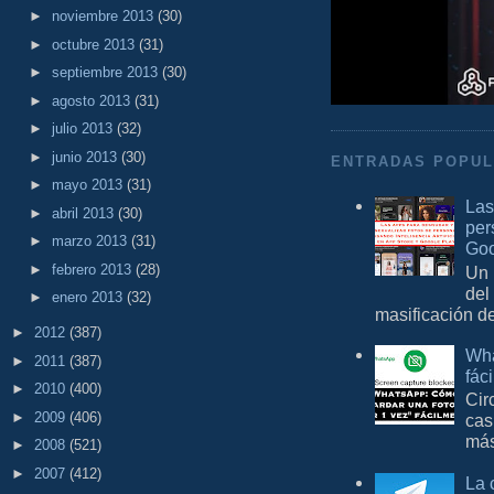
►
noviembre 2013
(30)
►
octubre 2013
(31)
►
septiembre 2013
(30)
►
agosto 2013
(31)
►
julio 2013
(32)
►
junio 2013
(30)
ENTRADAS POPU
►
mayo 2013
(31)
Las
►
abril 2013
(30)
per
►
marzo 2013
(31)
Goo
►
febrero 2013
(28)
Un 
del
►
enero 2013
(32)
masificación d
►
2012
(387)
Wha
►
2011
(387)
fác
►
2010
(400)
Cir
►
2009
(406)
cas
más
►
2008
(521)
►
2007
(412)
La 