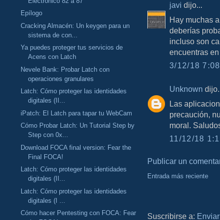
Electrónico 82 a 87
javi
dijo...
Epílogo
Hay muchas ap
Cracking Almacén: Un keygen para un
deberías proba
sistema de con...
incluso son c
Ya puedes proteger tus servicios de
encuentras en
Acens con Latch
3/12/18 7:08
Nevele Bank: Probar Latch con
operaciones granulares
Unknown
dijo.
Latch: Cómo proteger las identidades
digitales (II...
Las aplicacio
iPatch: El Latch para tapar tu WebCam
precaución, nu
moral. Saludo
Cómo Probar Latch: Un Tutorial Step by
Step con 0x...
11/12/18 1:1
Download FOCA final version: Fear the
Final FOCA!
Publicar un comenta
Latch: Cómo proteger las identidades
Entrada más reciente
digitales (II...
Latch: Cómo proteger las identidades
digitales (I ...
Cómo hacer Pentesting con FOCA: Fear
Suscribirse a:
Enviar