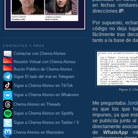
en fechas similar
direcciones
IP
.
Por supuesto, echa
código no deja lug
fácilmente tras dec
tanto a la base de da
CONTACTOS Y RRSS
Contactar con Chema Alonso
Reunión Virtual con Chema Alonso
Buzón Público de Chema Alonso
Sigue El lado del mal en Telegram
Sigue a Chema Alonso en TikTok
Figura 3: Có
Sigue a Chema Alonso en Whakoom
Me preguntaba
Jordi
Chema Alonso en Threads
es que los que h
Sigue a Chema Alonso en Spotify
impunes, ya que es
se publicita junto al
Sigue a Chema Alonso en Twitter / X
directamente asocia
de
WhatsApp
rob
Chema Alonso en Mastodon