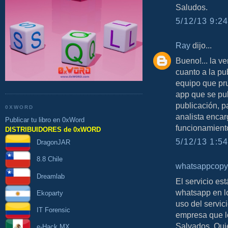
Saludos.
5/12/13 9:24
Ray
dijo...
Bueno!... la v
cuanto a la pu
equipo que pr
app que se pu
publicación, p
0XWORD
analista encar
Publicar tu libro en 0xWord
funcionamient
DISTRIBUIDORES de 0xWORD
5/12/13 1:54
DragonJAR
8.8 Chile
whatsappcopy
Dreamlab
El servicio es
whatsapp en lo
Ekoparty
uso del servici
IT Forensic
empresa que lo
Salvados. Qui
e-Hack MX