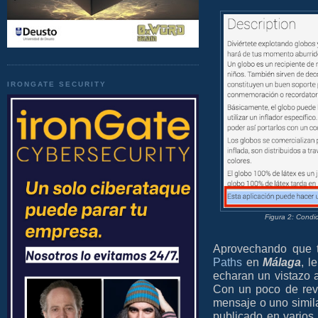
IRONGATE SECURITY
Figura 2: Condic
Aprovechando que 
Paths
en
Málaga
, l
echaran un vistazo 
Con un poco de rev
mensaje o uno simila
publicado en varios 