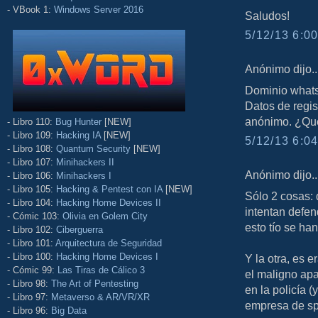
- VBook 1:
Windows Server 2016
Saludos!
5/12/13 6:00
Anónimo dijo..
Dominio whats
Datos de regis
anónimo. ¿Qué
- Libro 110:
Bug Hunter
[NEW]
- Libro 109:
Hacking IA
[NEW]
5/12/13 6:04
- Libro 108:
Quantum Security
[NEW]
- Libro 107:
Minihackers II
Anónimo dijo..
- Libro 106:
Minihackers I
- Libro 105:
Hacking & Pentest con IA
[NEW]
Sólo 2 cosas:
- Libro 104:
Hacking Home Devices II
intentan defen
- Cómic 103:
Olivia en Golem City
esto tío se ha
- Libro 102:
Ciberguerra
- Libro 101:
Arquitectura de Seguridad
- Libro 100:
Hacking Home Devices I
Y la otra, es 
- Cómic 99:
Las Tiras de Cálico 3
el maligno ap
- Libro 98:
The Art of Pentesting
en la policía 
- Libro 97:
Metaverso & AR/VR/XR
empresa de sp
- Libro 96:
Big Data