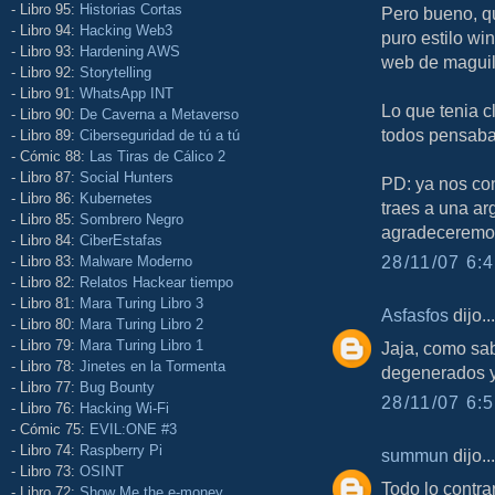
- Libro 95:
Historias Cortas
Pero bueno, qu
- Libro 94:
Hacking Web3
puro estilo wi
- Libro 93:
Hardening AWS
web de maguila
- Libro 92:
Storytelling
- Libro 91:
WhatsApp INT
Lo que tenia c
- Libro 90:
De Caverna a Metaverso
todos pensa
- Libro 89:
Ciberseguridad de tú a tú
- Cómic 88:
Las Tiras de Cálico 2
- Libro 87:
Social Hunters
PD: ya nos con
- Libro 86:
Kubernetes
traes a una ar
- Libro 85:
Sombrero Negro
agradeceremo
- Libro 84:
CiberEstafas
28/11/07 6:4
- Libro 83:
Malware Moderno
- Libro 82:
Relatos Hackear tiempo
- Libro 81:
Mara Turing Libro 3
Asfasfos
dijo...
- Libro 80:
Mara Turing Libro 2
- Libro 79:
Mara Turing Libro 1
Jaja, como sa
- Libro 78:
Jinetes en la Tormenta
degenerados y
- Libro 77:
Bug Bounty
28/11/07 6:5
- Libro 76:
Hacking Wi-Fi
- Cómic 75:
EVIL:ONE #3
- Libro 74:
Raspberry Pi
summun
dijo...
- Libro 73:
OSINT
Todo lo contr
- Libro 72:
Show Me the e-money