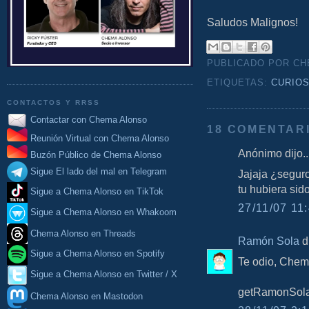
Saludos Malignos!
PUBLICADO POR C
ETIQUETAS:
CURIO
CONTACTOS Y RRSS
Contactar con Chema Alonso
18 COMENTAR
Reunión Virtual con Chema Alonso
Anónimo dijo..
Buzón Público de Chema Alonso
Sigue El lado del mal en Telegram
Jajaja ¿segur
tu hubiera sido
Sigue a Chema Alonso en TikTok
27/11/07 11:
Sigue a Chema Alonso en Whakoom
Chema Alonso en Threads
Ramón Sola
di
Sigue a Chema Alonso en Spotify
Te odio, Chem
Sigue a Chema Alonso en Twitter / X
getRamonSolaS
Chema Alonso en Mastodon