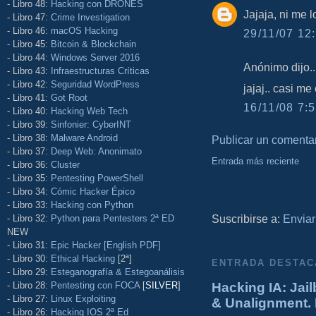
- Libro 48:
Hacking con DRONES
Jajaja, ni me l
- Libro 47:
Crime Investigation
- Libro 46:
macOS Hacking
29/11/07 12:
- Libro 45:
Bitcoin & Blockchain
- Libro 44:
Windows Server 2016
Anónimo dijo..
- Libro 43:
Infraestructuras Críticas
- Libro 42:
Seguridad WordPress
jajaj.. casi me
- Libro 41:
Got Root
16/11/08 7:5
- Libro 40:
Hacking Web Tech
- Libro 39:
Sinfonier: CyberINT
- Libro 38:
Malware Android
Publicar un comenta
- Libro 37:
Deep Web: Anonimato
Entrada más reciente
- Libro 36:
Cluster
- Libro 35:
Pentesting PowerShell
- Libro 34:
Cómic Hacker Épico
- Libro 33:
Hacking con Python
Suscribirse a:
Enviar
- Libro 32:
Python para Pentesters 2ª ED
NEW
- Libro 31:
Epic Hacker [English PDF]
- Libro 30:
Ethical Hacking
[2ª]
ENTRADA DESTAC
- Libro 29:
Esteganografía & Estegoanálisis
- Libro 28:
Pentesting con FOCA
[
SILVER
]
Hacking IA: Jail
- Libro 27:
Linux Exploiting
& Unalignment. 
- Libro 26:
Hacking IOS 2ª Ed