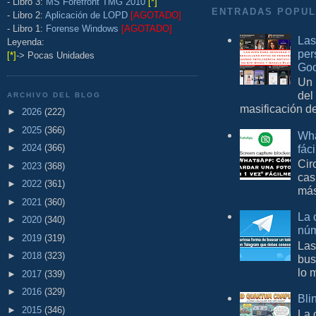
- Libro 3:
MS Forefront TMG 2010
[*]
ENTRADAS POPU
- Libro 2:
Aplicación de LOPD
[AGOTADO]
- Libro 1:
Forense Windows
[AGOTADO]
Las
Leyenda:
per
[*]
-> Pocas Unidades
Goo
Un 
del
ARCHIVO DEL BLOG
masificación d
►
2026
(222)
►
2025
(366)
Wha
fác
►
2024
(366)
Cir
►
2023
(368)
cas
►
2022
(361)
más
►
2021
(360)
La 
►
2020
(340)
núm
►
2019
(319)
Las
►
2018
(323)
bus
lo 
►
2017
(339)
►
2016
(329)
Bli
►
2015
(346)
La 