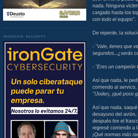
nada. Ninguna víctima
cargado hasta los to
con todo el equipo"
.
De repente, la soluc
IRONGATE SECURITY
- "Vale, tienes que 
segundos...¿serás c
- "Eres un campeón
Así que nada, le ped
corriendo al servico,
"!Joder¡, ¡qué poco g
Así que nada, saqué 
desayuno del avión, y
después tire el fras
regresé corriendo a l
¡Qué normas más rara