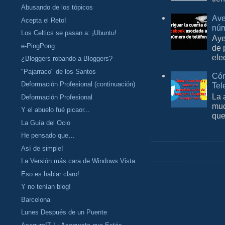
Abusando de los tópicos
Ave
Acepta el Reto!
núm
Los Celtics se pasan a: ¡Ubuntu!
Aye
e-PingPong
de 
ele
¿Bloggers robando a Bloggers?
"Pajarraco" de los Santos
Cóm
Deformación Profesional (continuación)
Tel
La 
Deformación Profesional
muc
Y el abuelo fué picaor...
que
La Guía del Ocio
He pensado que…
Así de simple!
La Versión más cara de Windows Vista
Eso es hablar claro!
Y no tenían blog!
Barcelona
Lunes Después de un Puente