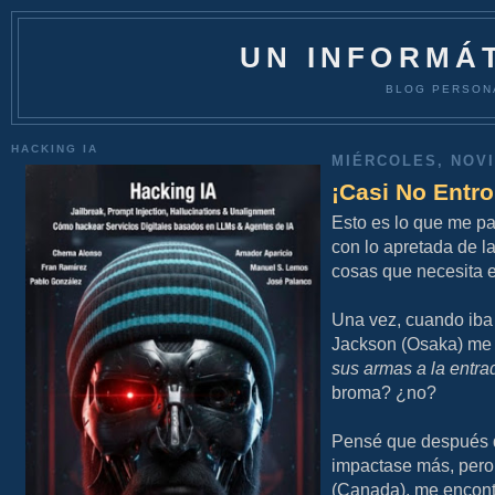
UN INFORMÁT
BLOG PERSON
HACKING IA
MIÉRCOLES, NOVI
¡Casi No Entro
Esto es lo que me pa
con lo apretada de l
cosas que necesita e
Una vez, cuando iba 
Jackson (Osaka) me s
sus armas a la entra
broma? ¿no?
Pensé que después de
impactase más, pero,
(Canada), me encontr