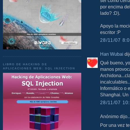
ser como cerra
por encima del
lado? :D).
Apoyo la moci
escritor :P
28/11/07 8:0
Han Wubai
dij
Qué bueno, yo
LIBRO DE HACKING DE
manos provoca
APLICACIONES WEB: SQL INJECTION
Archidona...cl
incalculables..
Informático o 
Shanghai. Un c
28/11/07 10:
Anónimo dijo..
Por una vez te