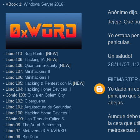
- VBook 1:
Windows Server 2016
Anónimo dijo..
Jejeje. Que b
Yo estaba pen
peniculas.
- Libro 110:
Bug Hunter
[NEW]
Un saludo!
- Libro 109:
Hacking IA
[NEW]
28/11/07 1:2
- Libro 108:
Quantum Security
[NEW]
- Libro 107:
Minihackers II
- Libro 106:
Minihackers I
FilEMASTER
d
- Libro 105:
Hacking & Pentest con IA
[NEW]
Yo dado mi co
- Libro 104:
Hacking Home Devices II
- Cómic 103:
Olivia en Golem City
principio que 
- Libro 102:
Ciberguerra
abejas.
- Libro 101:
Arquitectura de Seguridad
- Libro 100:
Hacking Home Devices I
Aunque debo r
- Cómic 99:
Las Tiras de Cálico 3
la cera que ut
- Libro 98:
The Art of Pentesting
metrosexuarl.
- Libro 97:
Metaverso & AR/VR/XR
- Libro 96:
Big Data