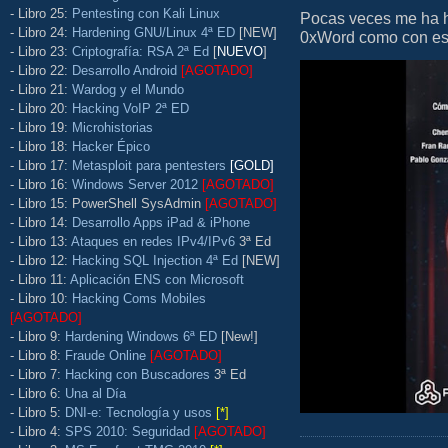
- Libro 25:
Pentesting con Kali Linux
Pocas veces me ha he
- Libro 24:
Hardening GNU/Linux 4ª ED
[NEW]
0xWord como con este 
- Libro 23:
Criptografía: RSA 2ª Ed
[
NUEVO
]
- Libro 22:
Desarrollo Android
[AGOTADO]
- Libro 21:
Wardog y el Mundo
- Libro 20:
Hacking VoIP 2ª ED
- Libro 19:
Microhistorias
- Libro 18:
Hacker Épico
- Libro 17:
Metasploit para pentesters
[GOLD]
- Libro 16:
Windows Server 2012
[AGOTADO]
- Libro 15: PowerShell SysAdmin
[AGOTADO]
- Libro 14:
Desarrollo Apps iPad & iPhone
- Libro 13:
Ataques en redes IPv4/IPv6
3ª Ed
- Libro 12:
Hacking SQL Injection 4ª Ed
[NEW]
- Libro 11:
Aplicación ENS con Microsoft
- Libro 10:
Hacking Coms Mobiles
[AGOTADO]
- Libro 9:
Hardening Windows 6ª ED
[New!]
- Libro 8:
Fraude Online
[AGOTADO]
- Libro 7:
Hacking con Buscadores
3ª Ed
- Libro 6:
Una al Día
- Libro 5:
DNI-e: Tecnología y usos
[*]
- Libro 4:
SPS 2010: Seguridad
[AGOTADO]