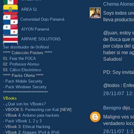
Chema Alons
AREA 51
Soys todos un
lleva producto
Comunidad Dojo Panamá
AIYON Panamá
@juan, estoy e
de Boca que me
ARPAHE SOLUTIONS
por culpa del 
Ser distribuidor de 0xWord
haber si me ag
***** Colección Pósters *****
Saludos!
01:
Fear the FOCA
02:
Professor Alonso
03:
Cálico Electrónico
PD: Soy invita
***** Packs Oferta *****
-
Pack Mobile Security
@todos : Enfe
-
Pack Windows Security
******************************
28/11/07 12:
VBooks
-
¿Qué son los VBooks?
Benigno
dijo...
- VBOOK 5:
Pentesting con Kali
[NEW]
- VBook 4:
Arduino para hackers
Maligno vos s
-
Pack VBook 1, 2 y 3
verdadero loco
- VBook 3:
Ethical Hacking
28/11/07 1:1
- VBook 2:
Ataques IPv4 & IPv6