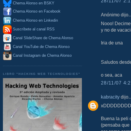
28/11/07 2:1
Chema Alonso en BSKY
Chema Alonso en Facebook
Anónimo dijo..
Chema Alonso en Linkedin
Nooo! Decime 
Suscríbete al canal RSS
y no de vacaci
Canal SlideShare de Chema Alonso
Iria de una
Canal YouTube de Chema Alonso
Canal Instagram de Chema Alonso
Saludos desde
LIBRO "HACKING WEB TECHNOLOGIES"
o sea, aca
28/11/07 4:2
kabracity
dijo..
xDDDDDDDDD
Buena la peli
(pensaba que i