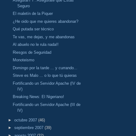
AseguraIT I : Asegurate que Estás
Seguro
El maletín de la Piquer
¿He oido que me quieres abandonar?
Qué putada ser técnico
Te vas, me dejas, y me abandonas
Al abuelo no le rula nada!!
Riesgos de Seguridad
Monoteismo
Domingo por la tarde ... y currando...
Steve es Malo ... o lo que tú quieras
Fortificando un Servidor Apache (IV de
IV)
Breaking News: El Nigeriano!
Fortificando un Servidor Apache (III de
IV)
►
octubre 2007
(46)
►
septiembre 2007
(39)
►
agosto 2007
(32)