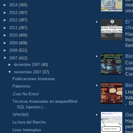
mod
►
2014
(365)
usu
►
2013
(367)
►
2012
(387)
El 
chi
►
2011
(387)
Hac
►
2010
(400)
Inc
►
2009
(406)
lla
►
2008
(521)
Bli
▼
2007
(412)
Con
►
diciembre 2007
(40)
est
▼
noviembre 2007
(37)
Com
Publicaciones Kioskeras
Bli
Palerrrrmo
Lle
¡Casi No Entro!
tra
Técnicas Avanzadas en ataquesBlind
, B
SQL Injection (...
Goo
SPASMS
Hay
La hora del Rancho
per
Linux Interruptus
tie