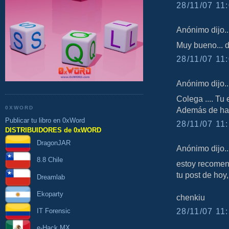
28/11/07 11:
Anónimo dijo..
Muy bueno... d
28/11/07 11:
Anónimo dijo..
Colega .... Tu 
0XWORD
Además de hab
Publicar tu libro en 0xWord
28/11/07 11:
DISTRIBUIDORES de 0xWORD
DragonJAR
Anónimo dijo..
8.8 Chile
estoy recomen
tu post de hoy, 
Dreamlab
Ekoparty
chenkiu
28/11/07 11:
IT Forensic
e-Hack MX