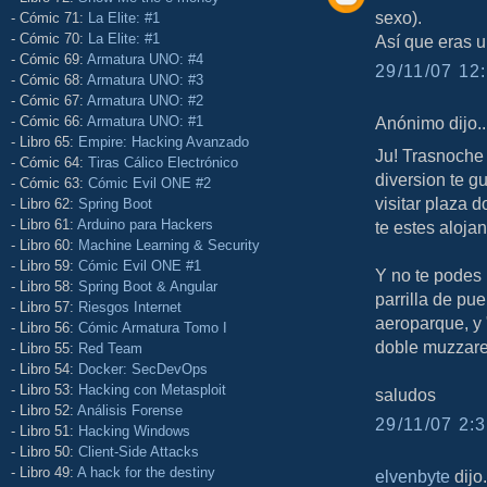
sexo).
- Cómic 71:
La Elite: #1
- Cómic 70:
La Elite: #1
Así que eras u
- Cómic 69:
Armatura UNO: #4
29/11/07 12:
- Cómic 68:
Armatura UNO: #3
- Cómic 67:
Armatura UNO: #2
- Cómic 66:
Armatura UNO: #1
Anónimo dijo..
- Libro 65:
Empire: Hacking Avanzado
Ju! Trasnoche
- Cómic 64:
Tiras Cálico Electrónico
diversion te g
- Cómic 63:
Cómic Evil ONE #2
visitar plaza 
- Libro 62:
Spring Boot
- Libro 61:
Arduino para Hackers
te estes aloja
- Libro 60:
Machine Learning & Security
- Libro 59:
Cómic Evil ONE #1
Y no te podes 
- Libro 58:
Spring Boot & Angular
parrilla de pu
- Libro 57:
Riesgos Internet
aeroparque, y 
- Libro 56:
Cómic Armatura Tomo I
doble muzzare
- Libro 55:
Red Team
- Libro 54:
Docker: SecDevOps
- Libro 53:
Hacking con Metasploit
saludos
- Libro 52:
Análisis Forense
29/11/07 2:3
- Libro 51:
Hacking Windows
- Libro 50:
Client-Side Attacks
- Libro 49:
A hack for the destiny
elvenbyte
dijo.