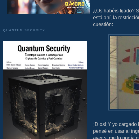
¿Os habéis fijado? S
está ahí, la restricc
cuestión:
QUANTUM SECURITY
¡Dios!¡Y yo cargado 
pensé en usar al inge
aver si me lo podía q