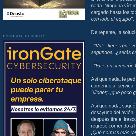
nada. Ninguna víctima
cargado hasta los to
con todo el equipo"
.
De repente, la soluc
IRONGATE SECURITY
- "Vale, tienes que 
segundos...¿serás c
- "Eres un campeón
Así que nada, le ped
corriendo al servico,
"!Joder¡, ¡qué poco g
Así que nada, saqué 
desayuno del avión, y
después tire el fras
regresé corriendo a l
¡Qué normas más rara