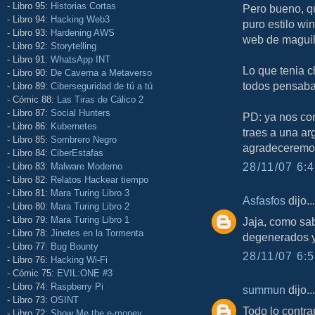
- Libro 95:
Historias Cortas
Pero bueno, qu
- Libro 94:
Hacking Web3
puro estilo wi
- Libro 93:
Hardening AWS
web de maguila
- Libro 92:
Storytelling
- Libro 91:
WhatsApp INT
Lo que tenia c
- Libro 90:
De Caverna a Metaverso
todos pensa
- Libro 89:
Ciberseguridad de tú a tú
- Cómic 88:
Las Tiras de Cálico 2
- Libro 87:
Social Hunters
PD: ya nos con
- Libro 86:
Kubernetes
traes a una ar
- Libro 85:
Sombrero Negro
agradeceremo
- Libro 84:
CiberEstafas
28/11/07 6:4
- Libro 83:
Malware Moderno
- Libro 82:
Relatos Hackear tiempo
- Libro 81:
Mara Turing Libro 3
Asfasfos
dijo...
- Libro 80:
Mara Turing Libro 2
- Libro 79:
Mara Turing Libro 1
Jaja, como sa
- Libro 78:
Jinetes en la Tormenta
degenerados y
- Libro 77:
Bug Bounty
28/11/07 6:5
- Libro 76:
Hacking Wi-Fi
- Cómic 75:
EVIL:ONE #3
- Libro 74:
Raspberry Pi
summun
dijo...
- Libro 73:
OSINT
Todo lo contr
- Libro 72:
Show Me the e-money