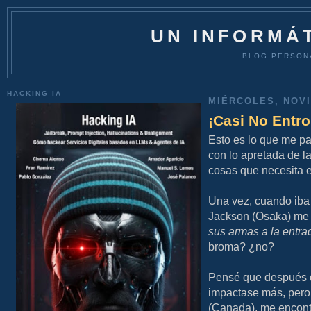
UN INFORMÁT
BLOG PERSON
HACKING IA
MIÉRCOLES, NOVI
¡Casi No Entro
Esto es lo que me pa
con lo apretada de l
cosas que necesita e
Una vez, cuando iba 
Jackson (Osaka) me s
sus armas a la entra
broma? ¿no?
Pensé que después de
impactase más, pero,
(Canada), me encontr