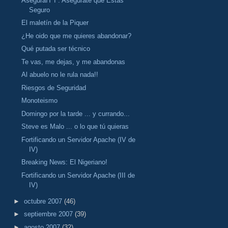
AseguraIT I : Asegurate que Estás
Seguro
El maletín de la Piquer
¿He oido que me quieres abandonar?
Qué putada ser técnico
Te vas, me dejas, y me abandonas
Al abuelo no le rula nada!!
Riesgos de Seguridad
Monoteismo
Domingo por la tarde ... y currando...
Steve es Malo ... o lo que tú quieras
Fortificando un Servidor Apache (IV de
IV)
Breaking News: El Nigeriano!
Fortificando un Servidor Apache (III de
IV)
►
octubre 2007
(46)
►
septiembre 2007
(39)
►
agosto 2007
(32)