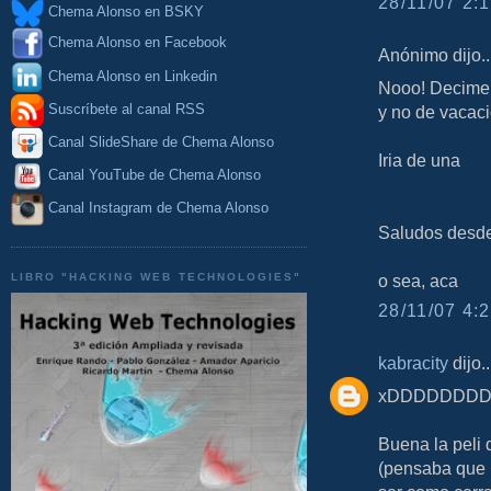
28/11/07 2:1
Chema Alonso en BSKY
Chema Alonso en Facebook
Anónimo dijo..
Chema Alonso en Linkedin
Nooo! Decime 
Suscríbete al canal RSS
y no de vacaci
Canal SlideShare de Chema Alonso
Iria de una
Canal YouTube de Chema Alonso
Canal Instagram de Chema Alonso
Saludos desde
LIBRO "HACKING WEB TECHNOLOGIES"
o sea, aca
28/11/07 4:2
kabracity
dijo..
xDDDDDDDDD
Buena la peli
(pensaba que i