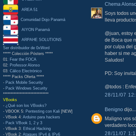
Chema Alons
AREA 51
Soys todos un
lleva producto
Comunidad Dojo Panamá
AIYON Panamá
@juan, estoy e
de Boca que me
ARPAHE SOLUTIONS
por culpa del 
Ser distribuidor de 0xWord
haber si me ag
***** Colección Pósters *****
Saludos!
01:
Fear the FOCA
02:
Professor Alonso
03:
Cálico Electrónico
PD: Soy invita
***** Packs Oferta *****
-
Pack Mobile Security
@todos : Enfe
-
Pack Windows Security
******************************
28/11/07 12:
VBooks
-
¿Qué son los VBooks?
Benigno
dijo...
- VBOOK 5:
Pentesting con Kali
[NEW]
- VBook 4:
Arduino para hackers
Maligno vos s
-
Pack VBook 1, 2 y 3
verdadero loco
- VBook 3:
Ethical Hacking
28/11/07 1:1
- VBook 2:
Ataques IPv4 & IPv6