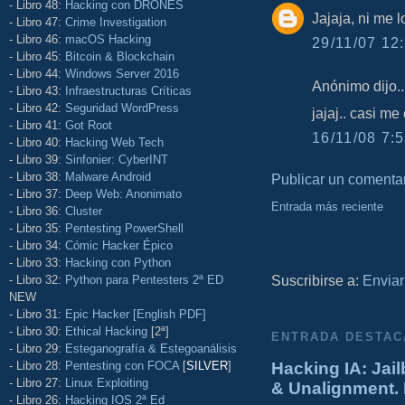
- Libro 48:
Hacking con DRONES
Jajaja, ni me l
- Libro 47:
Crime Investigation
- Libro 46:
macOS Hacking
29/11/07 12:
- Libro 45:
Bitcoin & Blockchain
- Libro 44:
Windows Server 2016
Anónimo dijo..
- Libro 43:
Infraestructuras Críticas
- Libro 42:
Seguridad WordPress
jajaj.. casi me
- Libro 41:
Got Root
16/11/08 7:5
- Libro 40:
Hacking Web Tech
- Libro 39:
Sinfonier: CyberINT
- Libro 38:
Malware Android
Publicar un comenta
- Libro 37:
Deep Web: Anonimato
Entrada más reciente
- Libro 36:
Cluster
- Libro 35:
Pentesting PowerShell
- Libro 34:
Cómic Hacker Épico
- Libro 33:
Hacking con Python
Suscribirse a:
Enviar
- Libro 32:
Python para Pentesters 2ª ED
NEW
- Libro 31:
Epic Hacker [English PDF]
- Libro 30:
Ethical Hacking
[2ª]
ENTRADA DESTAC
- Libro 29:
Esteganografía & Estegoanálisis
- Libro 28:
Pentesting con FOCA
[
SILVER
]
Hacking IA: Jail
- Libro 27:
Linux Exploiting
& Unalignment. 
- Libro 26:
Hacking IOS 2ª Ed