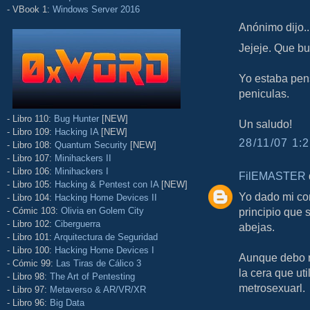
- VBook 1:
Windows Server 2016
Anónimo dijo..
Jejeje. Que b
Yo estaba pen
peniculas.
- Libro 110:
Bug Hunter
[NEW]
Un saludo!
- Libro 109:
Hacking IA
[NEW]
28/11/07 1:2
- Libro 108:
Quantum Security
[NEW]
- Libro 107:
Minihackers II
- Libro 106:
Minihackers I
FilEMASTER
d
- Libro 105:
Hacking & Pentest con IA
[NEW]
Yo dado mi co
- Libro 104:
Hacking Home Devices II
- Cómic 103:
Olivia en Golem City
principio que 
- Libro 102:
Ciberguerra
abejas.
- Libro 101:
Arquitectura de Seguridad
- Libro 100:
Hacking Home Devices I
Aunque debo r
- Cómic 99:
Las Tiras de Cálico 3
la cera que ut
- Libro 98:
The Art of Pentesting
metrosexuarl.
- Libro 97:
Metaverso & AR/VR/XR
- Libro 96:
Big Data