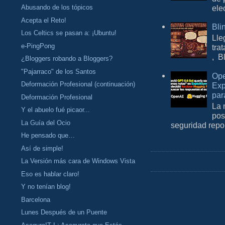
ele
Abusando de los tópicos
Acepta el Reto!
Bli
Los Celtics se pasan a: ¡Ubuntu!
Lle
e-PingPong
tra
, B
¿Bloggers robando a Bloggers?
"Pajarraco" de los Santos
Ope
Deformación Profesional (continuación)
Exp
par
Deformación Profesional
La 
Y el abuelo fué picaor...
pos
La Guía del Ocio
seguridad repo
He pensado que…
Así de simple!
La Versión más cara de Windows Vista
Eso es hablar claro!
Y no tenían blog!
Barcelona
Lunes Después de un Puente