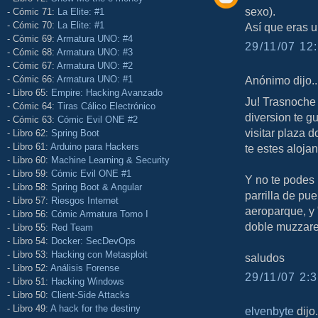
sexo).
- Cómic 71:
La Elite: #1
- Cómic 70:
La Elite: #1
Así que eras u
- Cómic 69:
Armatura UNO: #4
29/11/07 12:
- Cómic 68:
Armatura UNO: #3
- Cómic 67:
Armatura UNO: #2
- Cómic 66:
Armatura UNO: #1
Anónimo dijo..
- Libro 65:
Empire: Hacking Avanzado
Ju! Trasnoche
- Cómic 64:
Tiras Cálico Electrónico
diversion te g
- Cómic 63:
Cómic Evil ONE #2
visitar plaza 
- Libro 62:
Spring Boot
- Libro 61:
Arduino para Hackers
te estes aloja
- Libro 60:
Machine Learning & Security
- Libro 59:
Cómic Evil ONE #1
Y no te podes 
- Libro 58:
Spring Boot & Angular
parrilla de pu
- Libro 57:
Riesgos Internet
aeroparque, y 
- Libro 56:
Cómic Armatura Tomo I
doble muzzare
- Libro 55:
Red Team
- Libro 54:
Docker: SecDevOps
- Libro 53:
Hacking con Metasploit
saludos
- Libro 52:
Análisis Forense
29/11/07 2:3
- Libro 51:
Hacking Windows
- Libro 50:
Client-Side Attacks
- Libro 49:
A hack for the destiny
elvenbyte
dijo.