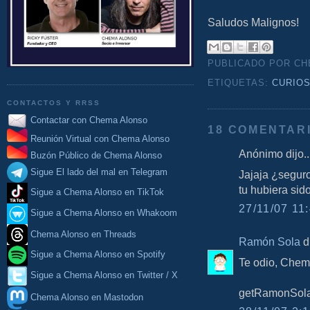
Saludos Malignos!
PUBLICADO POR C
ETIQUETAS:
CURIO
CONTACTOS Y RRSS
Contactar con Chema Alonso
18 COMENTAR
Reunión Virtual con Chema Alonso
Anónimo dijo..
Buzón Público de Chema Alonso
Sigue El lado del mal en Telegram
Jajaja ¿segur
tu hubiera sido
Sigue a Chema Alonso en TikTok
27/11/07 11:
Sigue a Chema Alonso en Whakoom
Chema Alonso en Threads
Ramón Sola
di
Sigue a Chema Alonso en Spotify
Te odio, Chem
Sigue a Chema Alonso en Twitter / X
getRamonSolaS
Chema Alonso en Mastodon