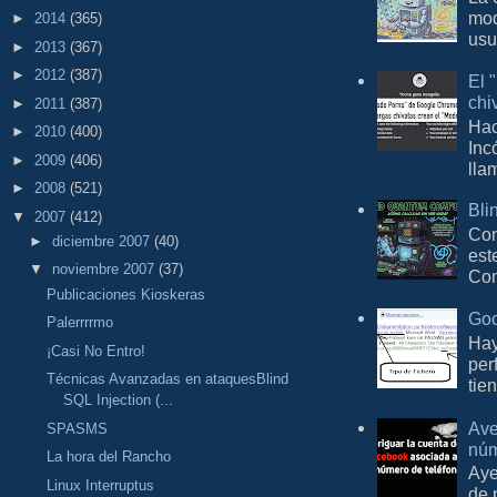
mod
►
2014
(365)
usu
►
2013
(367)
►
2012
(387)
El 
chi
►
2011
(387)
Hac
►
2010
(400)
Inc
►
2009
(406)
lla
►
2008
(521)
Bli
▼
2007
(412)
Con
►
diciembre 2007
(40)
est
▼
noviembre 2007
(37)
Com
Publicaciones Kioskeras
Goo
Palerrrrmo
Hay
¡Casi No Entro!
per
Técnicas Avanzadas en ataquesBlind
tie
SQL Injection (...
Ave
SPASMS
núm
La hora del Rancho
Aye
Linux Interruptus
de 