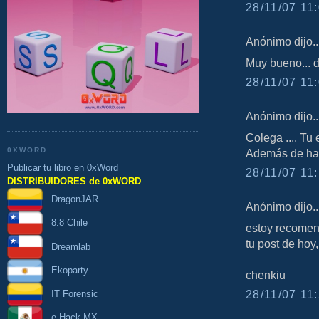
28/11/07 11:
Anónimo dijo..
Muy bueno... d
28/11/07 11:
Anónimo dijo..
Colega .... Tu 
0XWORD
Además de hab
Publicar tu libro en 0xWord
28/11/07 11:
DISTRIBUIDORES de 0xWORD
DragonJAR
Anónimo dijo..
8.8 Chile
estoy recomen
tu post de hoy, 
Dreamlab
Ekoparty
chenkiu
28/11/07 11:
IT Forensic
e-Hack MX