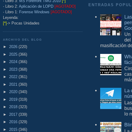
- Libro 3:
MS Forefront TMG 2010
[*]
ENTRADAS POPU
- Libro 2:
Aplicación de LOPD
[AGOTADO]
- Libro 1:
Forense Windows
[AGOTADO]
Las
Leyenda:
per
[*]
-> Pocas Unidades
Goo
Un 
del
ARCHIVO DEL BLOG
masificación d
►
2026
(220)
►
2025
(366)
Wha
fác
►
2024
(366)
Cir
►
2023
(368)
cas
►
2022
(361)
más
►
2021
(360)
La 
►
2020
(340)
núm
►
2019
(319)
Las
►
2018
(323)
bus
lo 
►
2017
(339)
►
2016
(329)
Bli
►
2015
(346)
La 