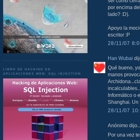
ser como cerra
por encima del
lado? :D).
Apoyo la moci
escritor :P
28/11/07 8:0
Han Wubai
dij
Qué bueno, yo
LIBRO DE HACKING DE
manos provoca
APLICACIONES WEB: SQL INJECTION
Archidona...cl
incalculables..
Informático o 
Shanghai. Un c
28/11/07 10:
Anónimo dijo..
Por una vez te