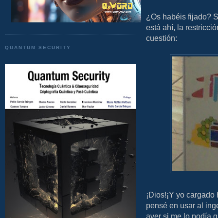
¿Os habéis fijado? S
está ahí, la restricc
cuestión:
QUANTUM SECURITY
¡Dios!¡Y yo cargado 
pensé en usar al inge
aver si me lo podía q