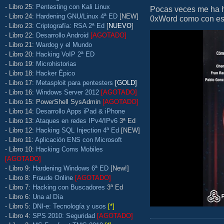
- Libro 25:
Pentesting con Kali Linux
Pocas veces me ha he
- Libro 24:
Hardening GNU/Linux 4ª ED
[NEW]
0xWord como con este 
- Libro 23:
Criptografía: RSA 2ª Ed
[
NUEVO
]
- Libro 22:
Desarrollo Android
[AGOTADO]
- Libro 21:
Wardog y el Mundo
- Libro 20:
Hacking VoIP 2ª ED
- Libro 19:
Microhistorias
- Libro 18:
Hacker Épico
- Libro 17:
Metasploit para pentesters
[GOLD]
- Libro 16:
Windows Server 2012
[AGOTADO]
- Libro 15: PowerShell SysAdmin
[AGOTADO]
- Libro 14:
Desarrollo Apps iPad & iPhone
- Libro 13:
Ataques en redes IPv4/IPv6
3ª Ed
- Libro 12:
Hacking SQL Injection 4ª Ed
[NEW]
- Libro 11:
Aplicación ENS con Microsoft
- Libro 10:
Hacking Coms Mobiles
[AGOTADO]
- Libro 9:
Hardening Windows 6ª ED
[New!]
- Libro 8:
Fraude Online
[AGOTADO]
- Libro 7:
Hacking con Buscadores
3ª Ed
- Libro 6:
Una al Día
- Libro 5:
DNI-e: Tecnología y usos
[*]
- Libro 4:
SPS 2010: Seguridad
[AGOTADO]