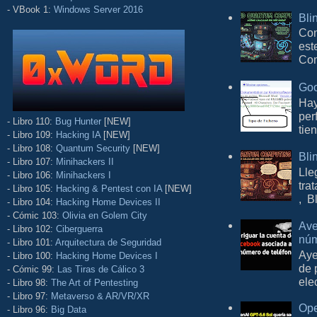
- VBook 1:
Windows Server 2016
Bli
Con
est
Com
Goo
Hay
per
- Libro 110:
Bug Hunter
[NEW]
tie
- Libro 109:
Hacking IA
[NEW]
- Libro 108:
Quantum Security
[NEW]
Bli
- Libro 107:
Minihackers II
Lle
- Libro 106:
Minihackers I
tra
- Libro 105:
Hacking & Pentest con IA
[NEW]
, B
- Libro 104:
Hacking Home Devices II
- Cómic 103:
Olivia en Golem City
Ave
- Libro 102:
Ciberguerra
núm
- Libro 101:
Arquitectura de Seguridad
Aye
- Libro 100:
Hacking Home Devices I
de 
- Cómic 99:
Las Tiras de Cálico 3
ele
- Libro 98:
The Art of Pentesting
- Libro 97:
Metaverso & AR/VR/XR
Ope
- Libro 96:
Big Data