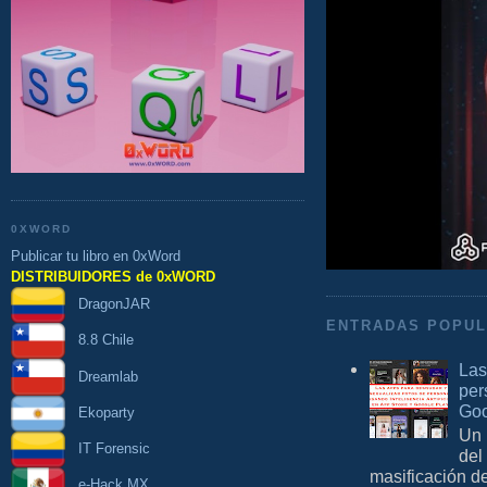
0XWORD
Publicar tu libro en 0xWord
DISTRIBUIDORES de 0xWORD
DragonJAR
ENTRADAS POPU
8.8 Chile
Las
Dreamlab
per
Goo
Ekoparty
Un 
IT Forensic
del
masificación d
e-Hack MX