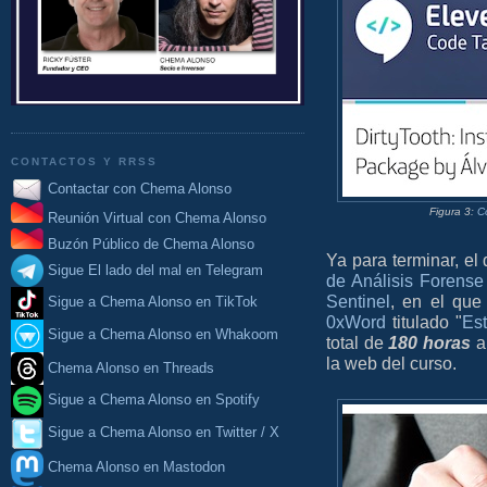
CONTACTOS Y RRSS
Contactar con Chema Alonso
Figura 3:
C
Reunión Virtual con Chema Alonso
Buzón Público de Chema Alonso
Ya para terminar, el
Sigue El lado del mal en Telegram
de Análisis Forense 
Sentinel
, en el que
Sigue a Chema Alonso en TikTok
0xWord
titulado "
Est
Sigue a Chema Alonso en Whakoom
total de
180 horas
a
la web del curso.
Chema Alonso en Threads
Sigue a Chema Alonso en Spotify
Sigue a Chema Alonso en Twitter / X
Chema Alonso en Mastodon