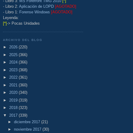
- Libro 3:
MS Forefront TMG 2010
[*]
- Libro 2:
Aplicación de LOPD
[AGOTADO]
- Libro 1:
Forense Windows
[AGOTADO]
Leyenda:
[*]
-> Pocas Unidades
ARCHIVO DEL BLOG
►
2026
(220)
►
2025
(366)
►
2024
(366)
►
2023
(368)
►
2022
(361)
►
2021
(360)
►
2020
(340)
►
2019
(319)
►
2018
(323)
▼
2017
(339)
►
diciembre 2017
(21)
►
noviembre 2017
(30)