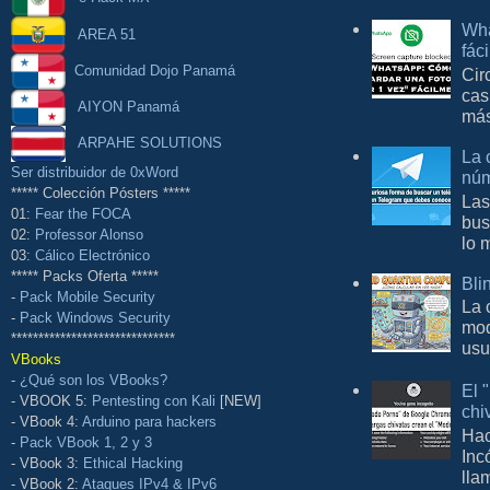
Wha
AREA 51
fác
Comunidad Dojo Panamá
Cir
cas
AIYON Panamá
más
ARPAHE SOLUTIONS
La 
Ser distribuidor de 0xWord
núm
***** Colección Pósters *****
Las
01:
Fear the FOCA
bus
02:
Professor Alonso
lo 
03:
Cálico Electrónico
***** Packs Oferta *****
Bli
-
Pack Mobile Security
La 
-
Pack Windows Security
mod
******************************
usu
VBooks
-
¿Qué son los VBooks?
El 
- VBOOK 5:
Pentesting con Kali
[NEW]
chi
- VBook 4:
Arduino para hackers
Hac
-
Pack VBook 1, 2 y 3
Inc
- VBook 3:
Ethical Hacking
lla
- VBook 2:
Ataques IPv4 & IPv6