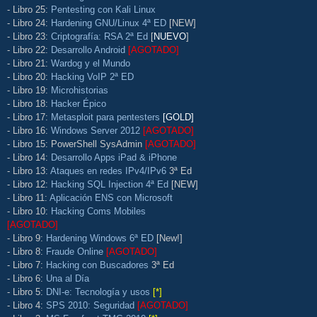
- Libro 25:
Pentesting con Kali Linux
- Libro 24:
Hardening GNU/Linux 4ª ED
[NEW]
- Libro 23:
Criptografía: RSA 2ª Ed
[
NUEVO
]
- Libro 22:
Desarrollo Android
[AGOTADO]
- Libro 21:
Wardog y el Mundo
- Libro 20:
Hacking VoIP 2ª ED
- Libro 19:
Microhistorias
- Libro 18:
Hacker Épico
- Libro 17:
Metasploit para pentesters
[GOLD]
- Libro 16:
Windows Server 2012
[AGOTADO]
- Libro 15: PowerShell SysAdmin
[AGOTADO]
- Libro 14:
Desarrollo Apps iPad & iPhone
- Libro 13:
Ataques en redes IPv4/IPv6
3ª Ed
- Libro 12:
Hacking SQL Injection 4ª Ed
[NEW]
- Libro 11:
Aplicación ENS con Microsoft
- Libro 10:
Hacking Coms Mobiles
[AGOTADO]
- Libro 9:
Hardening Windows 6ª ED
[New!]
- Libro 8:
Fraude Online
[AGOTADO]
- Libro 7:
Hacking con Buscadores
3ª Ed
- Libro 6:
Una al Día
- Libro 5:
DNI-e: Tecnología y usos
[*]
- Libro 4:
SPS 2010: Seguridad
[AGOTADO]