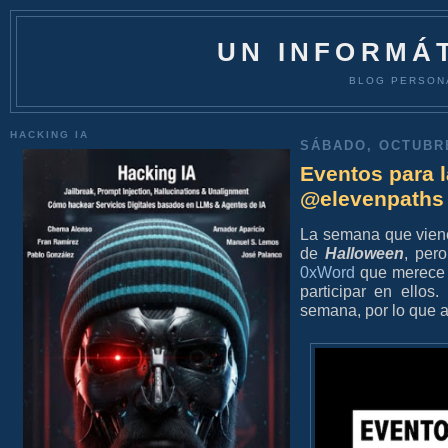
UN INFORMÁT
BLOG PERSON
HACKING IA
SÁBADO, OCTUBRE
Eventos para 
@elevenpaths
La semana que viene
de
Halloween
, per
0xWord
que merece l
participar en ello
semana, por lo que al