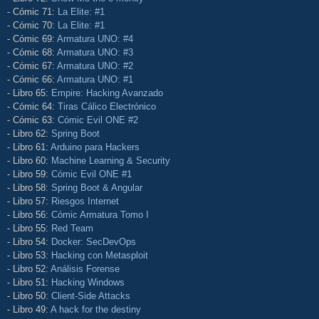
- Cómic 71:
La Elite: #1
- Cómic 70:
La Elite: #1
- Cómic 69:
Armatura UNO: #4
- Cómic 68:
Armatura UNO: #3
- Cómic 67:
Armatura UNO: #2
- Cómic 66:
Armatura UNO: #1
- Libro 65:
Empire: Hacking Avanzado
- Cómic 64:
Tiras Cálico Electrónico
- Cómic 63:
Cómic Evil ONE #2
- Libro 62:
Spring Boot
- Libro 61:
Arduino para Hackers
- Libro 60:
Machine Learning & Security
- Libro 59:
Cómic Evil ONE #1
- Libro 58:
Spring Boot & Angular
- Libro 57:
Riesgos Internet
- Libro 56:
Cómic Armatura Tomo I
- Libro 55:
Red Team
- Libro 54:
Docker: SecDevOps
- Libro 53:
Hacking con Metasploit
- Libro 52:
Análisis Forense
- Libro 51:
Hacking Windows
- Libro 50:
Client-Side Attacks
- Libro 49:
A hack for the destiny