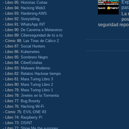
Exp
- Libro 95:
Historias Cortas
par
- Libro 94:
Hacking Web3
La 
- Libro 93:
Hardening AWS
pos
- Libro 92:
Storytelling
seguridad repo
- Libro 91:
WhatsApp INT
- Libro 90:
De Caverna a Metaverso
- Libro 89:
Ciberseguridad de tú a tú
- Cómic 88:
Las Tiras de Cálico 2
- Libro 87:
Social Hunters
- Libro 86:
Kubernetes
- Libro 85:
Sombrero Negro
- Libro 84:
CiberEstafas
- Libro 83:
Malware Moderno
- Libro 82:
Relatos Hackear tiempo
- Libro 81:
Mara Turing Libro 3
- Libro 80:
Mara Turing Libro 2
- Libro 79:
Mara Turing Libro 1
- Libro 78:
Jinetes en la Tormenta
- Libro 77:
Bug Bounty
- Libro 76:
Hacking Wi-Fi
- Cómic 75:
EVIL:ONE #3
- Libro 74:
Raspberry Pi
- Libro 73:
OSINT
- Libro 72:
Show Me the e-money