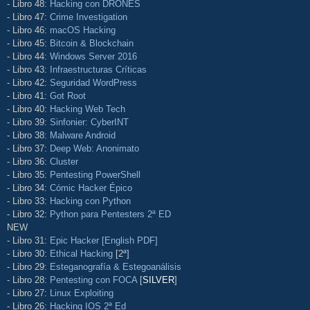
- Libro 48:
Hacking con DRONES
- Libro 47:
Crime Investigation
- Libro 46:
macOS Hacking
- Libro 45:
Bitcoin & Blockchain
- Libro 44:
Windows Server 2016
- Libro 43:
Infraestructuras Críticas
- Libro 42:
Seguridad WordPress
- Libro 41:
Got Root
- Libro 40:
Hacking Web Tech
- Libro 39:
Sinfonier: CyberINT
- Libro 38:
Malware Android
- Libro 37:
Deep Web: Anonimato
- Libro 36:
Cluster
- Libro 35:
Pentesting PowerShell
- Libro 34:
Cómic Hacker Épico
- Libro 33:
Hacking con Python
- Libro 32:
Python para Pentesters 2ª ED
NEW
- Libro 31:
Epic Hacker [English PDF]
- Libro 30:
Ethical Hacking
[2ª]
- Libro 29:
Esteganografía & Estegoanálisis
- Libro 28:
Pentesting con FOCA
[
SILVER
]
- Libro 27:
Linux Exploiting
- Libro 26:
Hacking IOS 2ª Ed