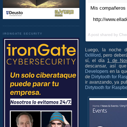
Mis compañeros s
http://www.ella
IRONGATE SECURITY
A post shared by Ch
Luego, la noche
0xWord
, pero deber
sí, el día
1 de Nov
descansar, así q
Developers
en la qu
de
Dirtytooth for Ras
ir avanzando, ya pu
Dirtytooth for Raspbe