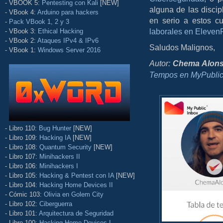
- VBOOK 5:
Pentesting con Kali
[NEW]
alguna de las discip
- VBook 4:
Arduino para hackers
en serio a estos c
-
Pack VBook 1, 2 y 3
laborales en Eleven
- VBook 3:
Ethical Hacking
- VBook 2:
Ataques IPv4 & IPv6
Saludos Malignos,
- VBook 1:
Windows Server 2016
Autor:
Chema Alon
Tempos en MyPublic
- Libro 110:
Bug Hunter
[NEW]
- Libro 109:
Hacking IA
[NEW]
- Libro 108:
Quantum Security
[NEW]
- Libro 107:
Minihackers II
- Libro 106:
Minihackers I
- Libro 105:
Hacking & Pentest con IA
[NEW]
- Libro 104:
Hacking Home Devices II
- Cómic 103:
Olivia en Golem City
- Libro 102:
Ciberguerra
- Libro 101:
Arquitectura de Seguridad
- Libro 100:
Hacking Home Devices I