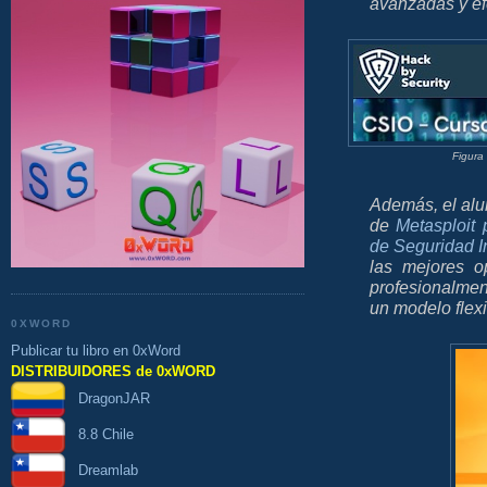
avanzadas y ef
Figura
Además, el alu
de
Metasploit 
de Seguridad I
las mejores o
profesionalmen
un modelo flexi
0XWORD
Publicar tu libro en 0xWord
DISTRIBUIDORES de 0xWORD
DragonJAR
8.8 Chile
Dreamlab