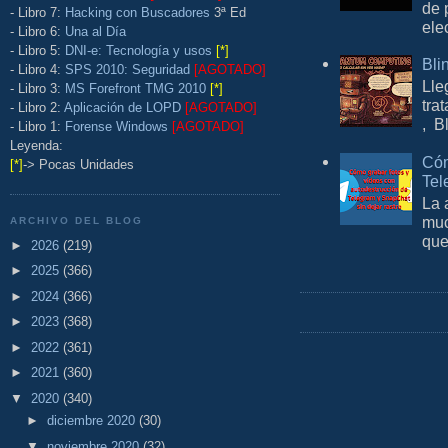
de 
- Libro 7:
Hacking con Buscadores
3ª Ed
ele
- Libro 6:
Una al Día
- Libro 5:
DNI-e: Tecnología y usos
[*]
Bli
- Libro 4:
SPS 2010: Seguridad
[AGOTADO]
Lle
- Libro 3:
MS Forefront TMG 2010
[*]
tra
- Libro 2:
Aplicación de LOPD
[AGOTADO]
, B
- Libro 1:
Forense Windows
[AGOTADO]
Leyenda:
Cóm
[*]
-> Pocas Unidades
Tel
La 
muc
ARCHIVO DEL BLOG
que
►
2026
(219)
►
2025
(366)
►
2024
(366)
►
2023
(368)
►
2022
(361)
►
2021
(360)
▼
2020
(340)
►
diciembre 2020
(30)
▼
noviembre 2020
(32)