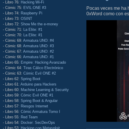
- Libro 76:
Hacking Wi-Fi
Pocas veces me ha he
- Cómic 75:
EVIL:ONE #3
0xWord como con este 
- Libro 74:
Raspberry Pi
- Libro 73:
OSINT
- Libro 72:
Show Me the e-money
- Cómic 71:
La Elite: #1
- Cómic 70:
La Elite: #1
- Cómic 69:
Armatura UNO: #4
- Cómic 68:
Armatura UNO: #3
- Cómic 67:
Armatura UNO: #2
- Cómic 66:
Armatura UNO: #1
- Libro 65:
Empire: Hacking Avanzado
- Cómic 64:
Tiras Cálico Electrónico
- Cómic 63:
Cómic Evil ONE #2
- Libro 62:
Spring Boot
- Libro 61:
Arduino para Hackers
- Libro 60:
Machine Learning & Security
- Libro 59:
Cómic Evil ONE #1
- Libro 58:
Spring Boot & Angular
- Libro 57:
Riesgos Internet
- Libro 56:
Cómic Armatura Tomo I
- Libro 55:
Red Team
- Libro 54:
Docker: SecDevOps
- Libro 53:
Hacking con Metasploit