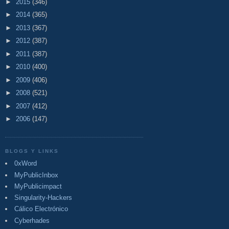
►
2015
(346)
►
2014
(365)
►
2013
(367)
►
2012
(387)
►
2011
(387)
►
2010
(400)
►
2009
(406)
►
2008
(521)
►
2007
(412)
►
2006
(147)
BLOGS Y LINKS
0xWord
MyPublicInbox
MyPublicimpact
Singularity-Hackers
Cálico Electrónico
Cyberhades