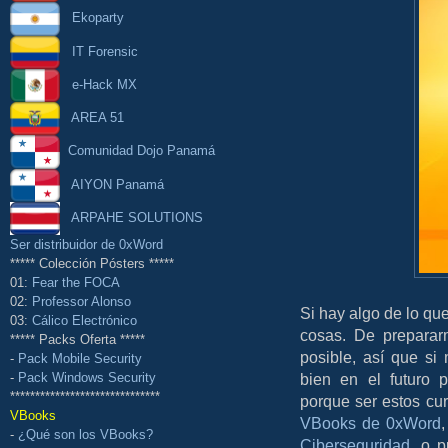
Ekoparty
IT Forensic
e-Hack MX
AREA 51
Comunidad Dojo Panamá
AIYON Panamá
ARPAHE SOLUTIONS
Ser distribuidor de 0xWord
***** Colección Pósters *****
01:
Fear the FOCA
02:
Professor Alonso
Si hay algo de lo qu
03:
Cálico Electrónico
cosas. De preparar
***** Packs Oferta *****
posible, así que s
-
Pack Mobile Security
-
Pack Windows Security
bien en el futuro p
******************************
porque ser estos cu
VBooks
VBooks de 0xWord
-
¿Qué son los VBooks?
Ciberseguridad
, o p