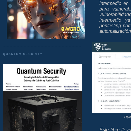
intermedio en 
para vulnerab
vulnerabilida
intermedio y
pentesting par
automatización 
QUANTUM SECURITY
Figu
Este libro lle