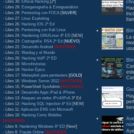
chi
- Libro 30:
Ethical Hacking
[2ª]
- Libro 29:
Esteganografía & Estegoanálisis
Hac
- Libro 28:
Pentesting con FOCA
[
SILVER
]
Inc
- Libro 27:
Linux Exploiting
lla
- Libro 26:
Hacking IOS 2ª Ed
- Libro 25:
Pentesting con Kali Linux
Bli
- Libro 24:
Hardening GNU/Linux 4ª ED
[NEW]
La 
- Libro 23:
Criptografía: RSA 2ª Ed
[
NUEVO
]
mod
- Libro 22:
Desarrollo Android
[AGOTADO]
usu
- Libro 21:
Wardog y el Mundo
- Libro 20:
Hacking VoIP 2ª ED
Bli
- Libro 19:
Microhistorias
Con
- Libro 18:
Hacker Épico
est
- Libro 17:
Metasploit para pentesters
[GOLD]
Com
- Libro 16:
Windows Server 2012
[AGOTADO]
- Libro 15: PowerShell SysAdmin
[AGOTADO]
Goo
- Libro 14:
Desarrollo Apps iPad & iPhone
Hay
- Libro 13:
Ataques en redes IPv4/IPv6
3ª Ed
per
- Libro 12:
Hacking SQL Injection 4ª Ed
[NEW]
tie
- Libro 11:
Aplicación ENS con Microsoft
- Libro 10:
Hacking Coms Mobiles
Ave
[AGOTADO]
núm
- Libro 9:
Hardening Windows 6ª ED
[New!]
Aye
- Libro 8:
Fraude Online
[AGOTADO]