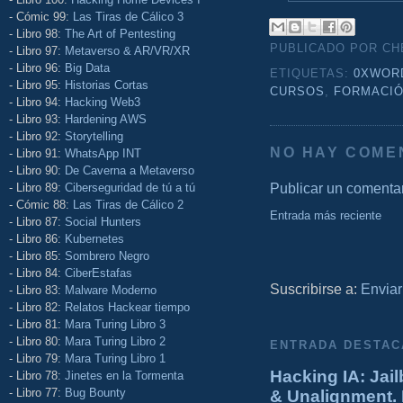
- Cómic 99:
Las Tiras de Cálico 3
- Libro 98:
The Art of Pentesting
PUBLICADO POR C
- Libro 97:
Metaverso & AR/VR/XR
- Libro 96:
Big Data
ETIQUETAS:
0XWOR
- Libro 95:
Historias Cortas
CURSOS
,
FORMACI
- Libro 94:
Hacking Web3
- Libro 93:
Hardening AWS
- Libro 92:
Storytelling
NO HAY COME
- Libro 91:
WhatsApp INT
- Libro 90:
De Caverna a Metaverso
Publicar un comenta
- Libro 89:
Ciberseguridad de tú a tú
- Cómic 88:
Las Tiras de Cálico 2
Entrada más reciente
- Libro 87:
Social Hunters
- Libro 86:
Kubernetes
- Libro 85:
Sombrero Negro
- Libro 84:
CiberEstafas
Suscribirse a:
Enviar
- Libro 83:
Malware Moderno
- Libro 82:
Relatos Hackear tiempo
- Libro 81:
Mara Turing Libro 3
- Libro 80:
Mara Turing Libro 2
ENTRADA DESTAC
- Libro 79:
Mara Turing Libro 1
Hacking IA: Jail
- Libro 78:
Jinetes en la Tormenta
- Libro 77:
Bug Bounty
& Unalignment. 