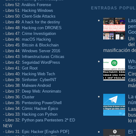
- Libro 52:
Análisis Forense
ENTRADAS POPU
- Libro 51:
Hacking Windows
- Libro 50:
Client-Side Attacks
Las
- Libro 49:
A hack for the destiny
per
- Libro 48:
Hacking con DRONES
Goo
- Libro 47:
Crime Investigation
Un 
- Libro 46:
macOS Hacking
del
- Libro 45:
Bitcoin & Blockchain
masificación d
- Libro 44:
Windows Server 2016
- Libro 43:
Infraestructuras Críticas
Wha
- Libro 42:
Seguridad WordPress
fác
- Libro 41:
Got Root
Cir
- Libro 40:
Hacking Web Tech
cas
- Libro 39:
Sinfonier: CyberINT
más
- Libro 38:
Malware Android
- Libro 37:
Deep Web: Anonimato
La 
- Libro 36:
Cluster
núm
- Libro 35:
Pentesting PowerShell
Las
- Libro 34:
Cómic Hacker Épico
bus
- Libro 33:
Hacking con Python
lo 
- Libro 32:
Python para Pentesters 2ª ED
NEW
El 
- Libro 31:
Epic Hacker [English PDF]