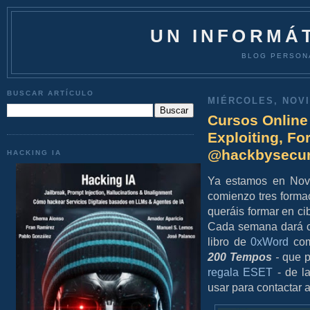
UN INFORMÁT
BLOG PERSON
BUSCAR ARTÍCULO
MIÉRCOLES, NOVI
Cursos Online
Exploiting, Fo
@hackbysecur
HACKING IA
Ya estamos en Novi
comienzo tres forma
queráis formar en ci
Cada semana dará co
libro de
0xWord
com
200 Tempos
-
que 
regala ESET
- de l
usar para contactar a