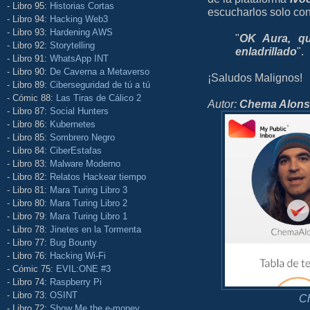
- Libro 95:
Historias Cortas
escucharlos solo con
- Libro 94:
Hacking Web3
- Libro 93:
Hardening AWS
"
OK Aura, qu
- Libro 92:
Storytelling
enladrillado
".
- Libro 91:
WhatsApp INT
- Libro 90:
De Caverna a Metaverso
¡Saludos Malignos!
- Libro 89:
Ciberseguridad de tú a tú
- Cómic 88:
Las Tiras de Cálico 2
Autor:
Chema Alon
- Libro 87:
Social Hunters
- Libro 86:
Kubernetes
- Libro 85:
Sombrero Negro
- Libro 84:
CiberEstafas
- Libro 83:
Malware Moderno
- Libro 82:
Relatos Hackear tiempo
- Libro 81:
Mara Turing Libro 3
- Libro 80:
Mara Turing Libro 2
- Libro 79:
Mara Turing Libro 1
- Libro 78:
Jinetes en la Tormenta
- Libro 77:
Bug Bounty
- Libro 76:
Hacking Wi-Fi
- Cómic 75:
EVIL:ONE #3
- Libro 74:
Raspberry Pi
- Libro 73:
OSINT
C
- Libro 72:
Show Me the e-money