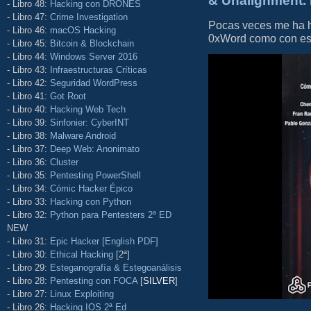
& Unalignment. 
- Libro 48:
Hacking con DRONES
- Libro 47:
Crime Investigation
Pocas veces me ha he
- Libro 46:
macOS Hacking
0xWord como con este 
- Libro 45:
Bitcoin & Blockchain
- Libro 44:
Windows Server 2016
- Libro 43:
Infraestructuras Críticas
- Libro 42:
Seguridad WordPress
- Libro 41:
Got Root
- Libro 40:
Hacking Web Tech
- Libro 39:
Sinfonier: CyberINT
- Libro 38:
Malware Android
- Libro 37:
Deep Web: Anonimato
- Libro 36:
Cluster
- Libro 35:
Pentesting PowerShell
- Libro 34:
Cómic Hacker Épico
- Libro 33:
Hacking con Python
- Libro 32:
Python para Pentesters 2ª ED
NEW
- Libro 31:
Epic Hacker [English PDF]
- Libro 30:
Ethical Hacking
[2ª]
- Libro 29:
Esteganografía & Estegoanálisis
- Libro 28:
Pentesting con FOCA
[
SILVER
]
- Libro 27:
Linux Exploiting
- Libro 26:
Hacking IOS 2ª Ed