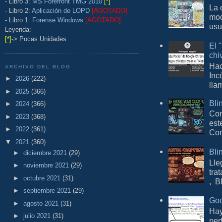
- Libro 3:
MS Forefront TMG 2010
[*]
La 
- Libro 2:
Aplicación de LOPD
[AGOTADO]
mod
- Libro 1:
Forense Windows
[AGOTADO]
usu
Leyenda:
[*]
-> Pocas Unidades
El 
chi
Hac
ARCHIVO DEL BLOG
Inc
►
2026
(222)
lla
►
2025
(366)
Bli
►
2024
(366)
Con
►
2023
(368)
est
►
2022
(361)
Com
▼
2021
(360)
Bli
►
diciembre 2021
(29)
Lle
►
noviembre 2021
(29)
tra
►
octubre 2021
(31)
, B
►
septiembre 2021
(29)
Goo
►
agosto 2021
(31)
Hay
►
julio 2021
(31)
per