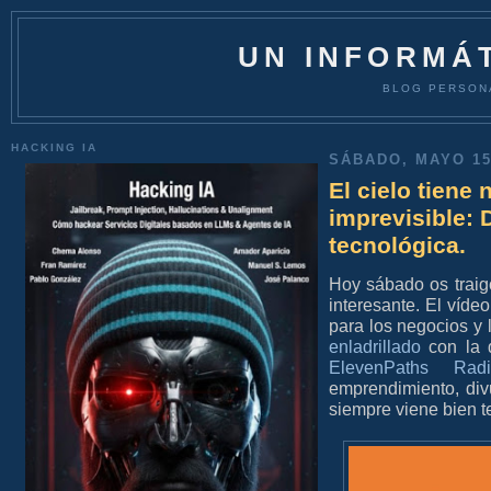
UN INFORMÁT
BLOG PERSON
HACKING IA
SÁBADO, MAYO 15
El cielo tiene 
imprevisible: 
tecnológica.
Hoy sábado os traig
interesante. El víde
para los negocios y
enladrillado
con la 
ElevenPaths Rad
emprendimiento, divu
siempre viene bien t