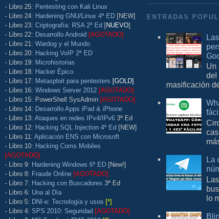
- Libro 25:
Pentesting con Kali Linux
- Libro 24:
Hardening GNU/Linux 4ª ED
[NEW]
ENTRADAS POPU
- Libro 23:
Criptografía: RSA 2ª Ed
[
NUEVO
]
- Libro 22:
Desarrollo Android
[AGOTADO]
Las
- Libro 21:
Wardog y el Mundo
per
- Libro 20:
Hacking VoIP 2ª ED
Goo
- Libro 19:
Microhistorias
Un 
- Libro 18:
Hacker Épico
del
- Libro 17:
Metasploit para pentesters
[GOLD]
masificación d
- Libro 16:
Windows Server 2012
[AGOTADO]
- Libro 15: PowerShell SysAdmin
[AGOTADO]
Wha
- Libro 14:
Desarrollo Apps iPad & iPhone
fác
- Libro 13:
Ataques en redes IPv4/IPv6
3ª Ed
Cir
- Libro 12:
Hacking SQL Injection 4ª Ed
[NEW]
cas
- Libro 11:
Aplicación ENS con Microsoft
más
- Libro 10:
Hacking Coms Mobiles
[AGOTADO]
La 
- Libro 9:
Hardening Windows 6ª ED
[New!]
núm
- Libro 8:
Fraude Online
[AGOTADO]
Las
- Libro 7:
Hacking con Buscadores
3ª Ed
bus
- Libro 6:
Una al Día
lo 
- Libro 5:
DNI-e: Tecnología y usos
[*]
- Libro 4:
SPS 2010: Seguridad
[AGOTADO]
Bli