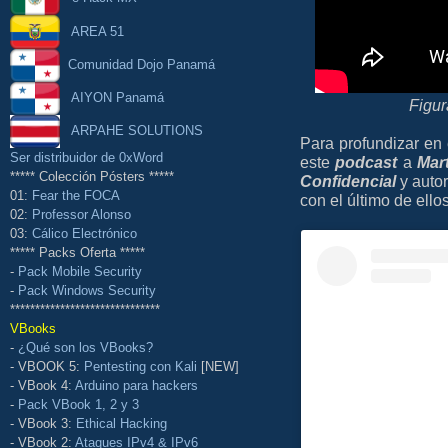
AREA 51
Comunidad Dojo Panamá
AIYON Panamá
Figur
ARPAHE SOLUTIONS
Para profundizar en 
Ser distribuidor de 0xWord
este
podcast
a
Mart
***** Colección Pósters *****
Confidencial
y autor
01:
Fear the FOCA
con el último de ellos
02:
Professor Alonso
03:
Cálico Electrónico
***** Packs Oferta *****
-
Pack Mobile Security
-
Pack Windows Security
******************************
VBooks
-
¿Qué son los VBooks?
- VBOOK 5:
Pentesting con Kali
[NEW]
- VBook 4:
Arduino para hackers
-
Pack VBook 1, 2 y 3
- VBook 3:
Ethical Hacking
- VBook 2:
Ataques IPv4 & IPv6