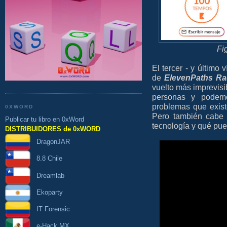
Fi
El tercer - y último
de
ElevenPaths Ra
vuelto más imprevisib
personas y podem
problemas que existe
0XWORD
Pero también cabe 
Publicar tu libro en 0xWord
tecnología y qué pu
DISTRIBUIDORES de 0xWORD
DragonJAR
8.8 Chile
Dreamlab
Ekoparty
IT Forensic
e-Hack MX