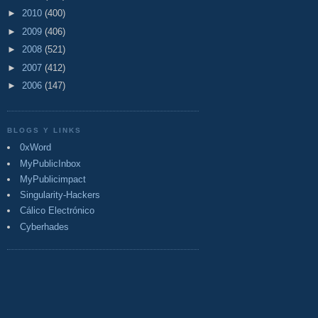
►
2010
(400)
►
2009
(406)
►
2008
(521)
►
2007
(412)
►
2006
(147)
BLOGS Y LINKS
0xWord
MyPublicInbox
MyPublicimpact
Singularity-Hackers
Cálico Electrónico
Cyberhades