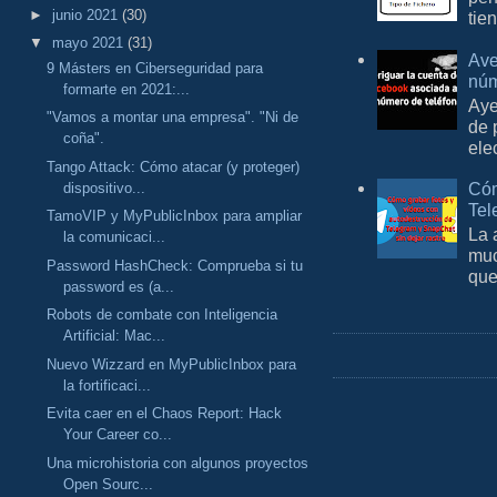
►
junio 2021
(30)
tie
▼
mayo 2021
(31)
Ave
9 Másters en Ciberseguridad para
núm
formarte en 2021:...
Aye
"Vamos a montar una empresa". "Ni de
de 
coña".
ele
Tango Attack: Cómo atacar (y proteger)
Cóm
dispositivo...
Tel
TamoVIP y MyPublicInbox para ampliar
La 
la comunicaci...
muc
Password HashCheck: Comprueba si tu
que
password es (a...
Robots de combate con Inteligencia
Artificial: Mac...
Nuevo Wizzard en MyPublicInbox para
la fortificaci...
Evita caer en el Chaos Report: Hack
Your Career co...
Una microhistoria con algunos proyectos
Open Sourc...