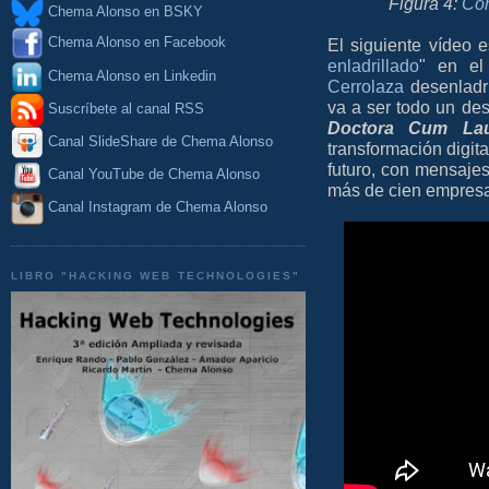
Figura 4:
Con
Chema Alonso en BSKY
Chema Alonso en Facebook
El siguiente vídeo 
enladrillado
" en e
Chema Alonso en Linkedin
Cerrolaza
desenladr
va a ser todo un de
Suscríbete al canal RSS
Doctora Cum La
Canal SlideShare de Chema Alonso
transformación digit
futuro, con mensajes
Canal YouTube de Chema Alonso
más de cien empresa
Canal Instagram de Chema Alonso
LIBRO "HACKING WEB TECHNOLOGIES"