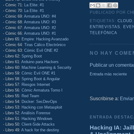
- Cómic 71:
La Elite: #1
- Cómic 70:
La Elite: #1
PUBLICADO POR C
- Cómic 69:
Armatura UNO: #4
ETIQUETAS:
CLOUD
- Cómic 68:
Armatura UNO: #3
ENTREVISTAS
,
EVE
- Cómic 67:
Armatura UNO: #2
TELEFÓNICA
- Cómic 66:
Armatura UNO: #1
- Libro 65:
Empire: Hacking Avanzado
- Cómic 64:
Tiras Cálico Electrónico
- Cómic 63:
Cómic Evil ONE #2
NO HAY COME
- Libro 62:
Spring Boot
- Libro 61:
Arduino para Hackers
Publicar un comenta
- Libro 60:
Machine Learning & Security
- Libro 59:
Cómic Evil ONE #1
Entrada más reciente
- Libro 58:
Spring Boot & Angular
- Libro 57:
Riesgos Internet
- Libro 56:
Cómic Armatura Tomo I
- Libro 55:
Red Team
Suscribirse a:
Enviar
- Libro 54:
Docker: SecDevOps
- Libro 53:
Hacking con Metasploit
- Libro 52:
Análisis Forense
ENTRADA DESTAC
- Libro 51:
Hacking Windows
- Libro 50:
Client-Side Attacks
Hacking IA: Jail
- Libro 49:
A hack for the destiny