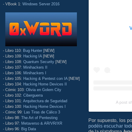
- VBook 1:
Windows Server 2016
V
- Libro 110:
Bug Hunter
[NEW]
- Libro 109:
Hacking IA
[NEW]
- Libro 108:
Quantum Security
[NEW]
- Libro 107:
Minihackers II
- Libro 106:
Minihackers I
- Libro 105:
Hacking & Pentest con IA
[NEW]
- Libro 104:
Hacking Home Devices II
- Cómic 103:
Olivia en Golem City
- Libro 102:
Ciberguerra
- Libro 101:
Arquitectura de Seguridad
A post 
- Libro 100:
Hacking Home Devices I
- Cómic 99:
Las Tiras de Cálico 3
- Libro 98:
The Art of Pentesting
Por supuesto, los po
- Libro 97:
Metaverso & AR/VR/XR
podéis escuchar tod
- Libro 96:
Big Data
de la plataforma
Ivo