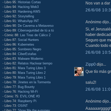
- Libro 95:
Historias Cortas
Nos van a dar 
- Libro 94:
Hacking Web3
26/6/08 10:3
- Libro 93:
Hardening AWS
- Libro 92:
Storytelling
- Libro 91:
WhatsApp INT
Anónimo dijo..
- Libro 90:
De Caverna a Metaverso
Si, el Jerusalé
- Libro 89:
Ciberseguridad de tú a tú
haber dedicado
- Cómic 88:
Las Tiras de Cálico 2
Seguro que mu
- Libro 87:
Social Hunters
- Libro 86:
Kubernetes
Cuando todo er
- Libro 85:
Sombrero Negro
26/6/08 10:5
- Libro 84:
CiberEstafas
- Libro 83:
Malware Moderno
- Libro 82:
Relatos Hackear tiempo
Zipp0
dijo...
- Libro 81:
Mara Turing Libro 3
Que tío más gr
- Libro 80:
Mara Turing Libro 2
- Libro 79:
Mara Turing Libro 1
salu2!
- Libro 78:
Jinetes en la Tormenta
- Libro 77:
Bug Bounty
26/6/08 11:0
- Libro 76:
Hacking Wi-Fi
- Cómic 75:
EVIL:ONE #3
Anónimo dijo..
- Libro 74:
Raspberry Pi
- Libro 73:
OSINT
Aaaaaargggghhh
- Libro 72:
Show Me the e-money