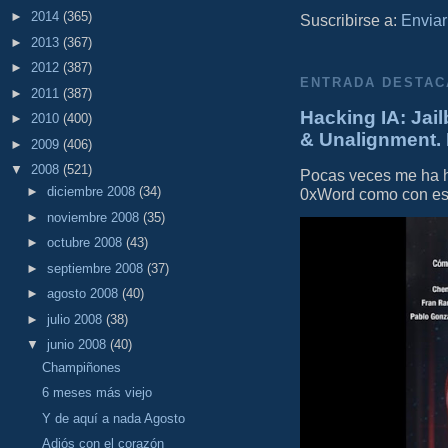
►
2014
(365)
Suscribirse a:
Enviar
►
2013
(367)
►
2012
(387)
ENTRADA DESTAC
►
2011
(387)
Hacking IA: Jail
►
2010
(400)
& Unalignment. 
►
2009
(406)
▼
2008
(521)
Pocas veces me ha he
►
diciembre 2008
(34)
0xWord como con este 
►
noviembre 2008
(35)
►
octubre 2008
(43)
►
septiembre 2008
(37)
►
agosto 2008
(40)
►
julio 2008
(38)
▼
junio 2008
(40)
Champiñones
6 meses más viejo
Y de aquí a nada Agosto
Adiós con el corazón