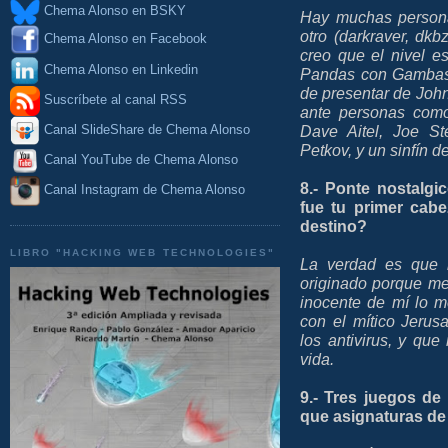
Chema Alonso en BSKY
Hay muchas persona
otro (darkraver, dkbza
Chema Alonso en Facebook
creo que el nivel e
Chema Alonso en Linkedin
Pandas con Gambas :
de presentar de Joh
Suscríbete al canal RSS
ante personas como
Dave Aitel, Joe St
Canal SlideShare de Chema Alonso
Petkov, y un sinfín 
Canal YouTube de Chema Alonso
8.- Ponte nostalg
Canal Instagram de Chema Alonso
fue tu primer cabe
destino?
LIBRO "HACKING WEB TECHNOLOGIES"
La verdad es que m
originado porque me
inocente de mí lo m
con el mítico Jerus
los antivirus, y que
vida.
9.- Tres juegos d
que asignaturas de 