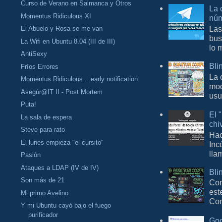
Curso de Verano en Salmanca y Otros
La 
Momentus Ridiculous XI
núm
Las
El Abuelo y Rosa se me van
bus
La Wifi en Ubuntu 8.04 (III de III)
lo 
AntiSexy
Bli
Fríos Errores
La 
Momentus Ridiculous... early notification
mod
Asegúr@IT II - Post Mortem
usu
Puta!
El 
La sala de espera
chi
Steve para rato
Hac
El lunes empieza "el cursito"
Inc
lla
Pasión
Ataques a LDAP (IV de IV)
Bli
Son más de 21
Con
est
Mi primo Avelino
Com
Y mi Ubuntu cayó bajo el fuego
purificador
Goo