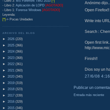
- Libro 3:
MS Forefront TMG 2010
[*]
Anónimo dijo..
- Libro 2:
Aplicación de LOPD
[AGOTADO]
Open Firefox!!
- Libro 1:
Forense Windows
[AGOTADO]
Leyenda:
[*]
-> Pocas Unidades
Write into URL
Search : Che
ARCHIVO DEL BLOG
►
2026
(220)
Open first link..
►
2025
(366)
http://www.mi
►
2024
(366)
►
2023
(368)
Finish!!
►
2022
(361)
Dios soy un ha
►
2021
(360)
27/6/08 4:16
►
2020
(340)
►
2019
(319)
Publicar un comenta
►
2018
(323)
Entrada más reciente
►
2017
(339)
►
2016
(329)
►
2015
(346)