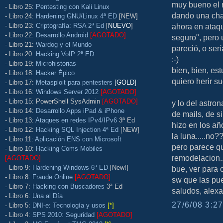
muy bueno el r
- Libro 25:
Pentesting con Kali Linux
dando una cha
- Libro 24:
Hardening GNU/Linux 4ª ED
[NEW]
- Libro 23:
Criptografía: RSA 2ª Ed
[
NUEVO
]
ahora en ataq
- Libro 22:
Desarrollo Android
[AGOTADO]
seguro", pero 
- Libro 21:
Wardog y el Mundo
pareció, o ser
- Libro 20:
Hacking VoIP 2ª ED
:-)
- Libro 19:
Microhistorias
bien, bien, es
- Libro 18:
Hacker Épico
quiero herir su
- Libro 17:
Metasploit para pentesters
[GOLD]
- Libro 16:
Windows Server 2012
[AGOTADO]
- Libro 15: PowerShell SysAdmin
[AGOTADO]
y lo del astr
- Libro 14:
Desarrollo Apps iPad & iPhone
de mails, de si
- Libro 13:
Ataques en redes IPv4/IPv6
3ª Ed
hizo en los añ
- Libro 12:
Hacking SQL Injection 4ª Ed
[NEW]
la luna.....no?
- Libro 11:
Aplicación ENS con Microsoft
pero parece qu
- Libro 10:
Hacking Coms Mobiles
remodelacion..
[AGOTADO]
- Libro 9:
Hardening Windows 6ª ED
[New!]
bue, ver para c
- Libro 8:
Fraude Online
[AGOTADO]
sw que las pu
- Libro 7:
Hacking con Buscadores
3ª Ed
saludos, alex
- Libro 6:
Una al Día
27/6/08 3:27
- Libro 5:
DNI-e: Tecnología y usos
[*]
- Libro 4:
SPS 2010: Seguridad
[AGOTADO]