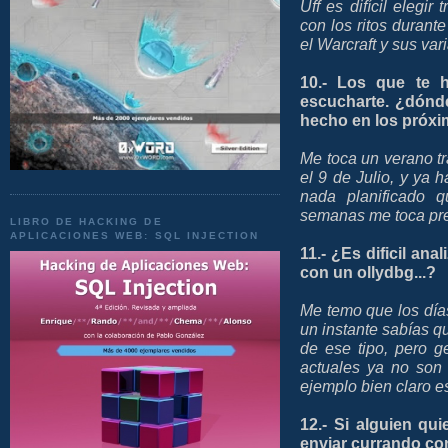
Uff es difícil elegi
con los ritos durante
el Warcraft y sus var
10.- Los que te 
escucharte. ¿dónd
hecho en los próx
Me toca un verano t
el 9 de Julio, y ya
nada planificado q
semanas me toca pres
LIBRO DE HACKING DE
APLICACIONES WEB: SQL INJECTION
11.- ¿Es dificil an
con un ollydbg...?
Me temo que los días
un instante sabías q
de ese tipo, pero 
actuales ya no son
ejemplo bien claro e
12.- Si alguien qu
enviar currando c