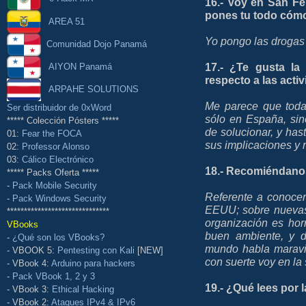
16.- Voy en San Fe
pones tu todo cóm
AREA 51
Yo pongo las drogas (
Comunidad Dojo Panamá
17.- ¿Te gusta la
AIYON Panamá
respecto a las acti
ARPAHE SOLUTIONS
Me parece que toda
Ser distribuidor de 0xWord
sólo en España, sin
***** Colección Pósters *****
de solucionar, y has
01:
Fear the FOCA
sus implicaciones y r
02:
Professor Alonso
03:
Cálico Electrónico
18.- Recomiéndanos
***** Packs Oferta *****
-
Pack Mobile Security
Referente a conoce
-
Pack Windows Security
EEUU; sobre nuevas 
******************************
organización es horr
VBooks
buen ambiente, y 
-
¿Qué son los VBooks?
mundo habla maravi
- VBOOK 5:
Pentesting con Kali
[NEW]
con suerte voy en la 
- VBook 4:
Arduino para hackers
-
Pack VBook 1, 2 y 3
19.- ¿Qué lees por 
- VBook 3:
Ethical Hacking
- VBook 2:
Ataques IPv4 & IPv6