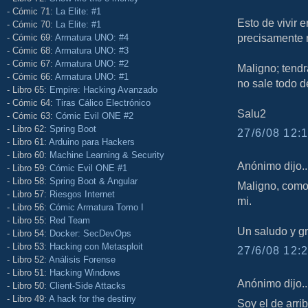
- Cómic 71:
La Elite: #1
Esto de vivir 
- Cómic 70:
La Elite: #1
precisamente 
- Cómic 69:
Armatura UNO: #4
- Cómic 68:
Armatura UNO: #3
- Cómic 67:
Armatura UNO: #2
Maligno; tend
- Cómic 66:
Armatura UNO: #1
no sale todo d
- Libro 65:
Empire: Hacking Avanzado
- Cómic 64:
Tiras Cálico Electrónico
Salu2
- Cómic 63:
Cómic Evil ONE #2
- Libro 62:
Spring Boot
27/6/08 12:1
- Libro 61:
Arduino para Hackers
- Libro 60:
Machine Learning & Security
Anónimo dijo..
- Libro 59:
Cómic Evil ONE #1
- Libro 58:
Spring Boot & Angular
Maligno, como 
- Libro 57:
Riesgos Internet
mi.
- Libro 56:
Cómic Armatura Tomo I
- Libro 55:
Red Team
Un saludo y gr
- Libro 54:
Docker: SecDevOps
- Libro 53:
Hacking con Metasploit
27/6/08 12:2
- Libro 52:
Análisis Forense
- Libro 51:
Hacking Windows
Anónimo dijo..
- Libro 50:
Client-Side Attacks
- Libro 49:
A hack for the destiny
Soy el de arri