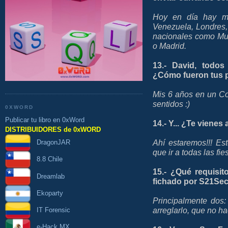
Hoy en día hay muc
Venezuela, Londres, 
nacionales como Mu
o Madrid.
13.- David, todos
¿Cómo fueron tus 
Mis 6 años en un Co
sentidos :)
0XWORD
Publicar tu libro en 0xWord
14.- Y... ¿Te vienes
DISTRIBUIDORES de 0xWORD
Ahí estaremos!!! E
DragonJAR
que ir a todas las f
8.8 Chile
15.- ¿Qué requisit
Dreamlab
fichado por S21Se
Ekoparty
Principalmente dos:
arreglarlo, que no h
IT Forensic
e-Hack MX