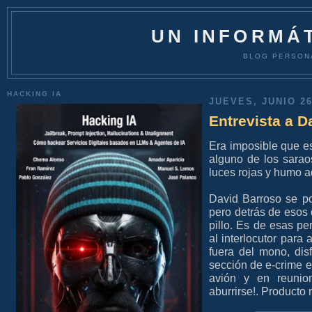
UN INFORMÁT
BLOG PERSON
HACKING IA
JUEVES, JUNIO 26
Entrevista a D
Era imposible que e
alguno de los sarao
luces rojas y humo 
David Barroso se po
pero detrás de esos 
pillo. Es de esas pe
al interlocutor para 
fuera del mono, dis
sección de e-crime 
avión y en reunio
aburrirse!. Producto