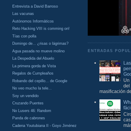
Entrevista a David Barroso
Las vacunas
Autónomos Informáticos
Reto Hacking VIII is comming on!
Tías con polla
Domingo de... ¿risas o lágrimas?
Agua pasada no mueve molino
ENTRADAS POPU
La Despedida del Abuelo
Las
La primera gorda de Vista
per
Regalos de Cumpleaños
Goo
Un 
Robando del cepillo... de Google
del
No veo mucho la tele...
masificación d
Soy un vendido
Wha
Cruzando Puentes
fác
No Lusers 46: Random
Cir
Panda de cabrones
cas
más
Cadena Youtubiana II - Goyo Jiménez