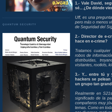
1.- Vale David, se
sé... ¿De dónde vi
Uff, es una pregunta
pero más o menos vie
QUANTUM SECURITY
de Seguridad del Sig
2.- Director de e-c
hace en e-crime?
Tratamos cualquier 
robos de información
distribuidas, troy
visitantes, rootkits, 
3.- Y... entre tú 
hackers se pelean e
un grupo tan gran
Realmente en S21se
significado de la p
compañeros muy jóve
temas. Como en todas