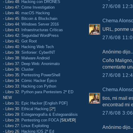
- Libro 48:
Hacking con DRONES
27/6/08 12:3
- Libro 47:
Crime Investigation
- Libro 46:
macOS Hacking
- Libro 45:
Bitcoin & Blockchain
Chema Alons
- Libro 44:
Windows Server 2016
URL, ponme un
- Libro 43:
Infraestructuras Críticas
- Libro 42:
Seguridad WordPress
27/6/08 11:0
- Libro 41:
Got Root
- Libro 40:
Hacking Web Tech
Anónimo dijo..
- Libro 39:
Sinfonier: CyberINT
- Libro 38:
Malware Android
Coño Maligno, 
- Libro 37:
Deep Web: Anonimato
comentarte una
- Libro 36:
Cluster
27/6/08 12:4
- Libro 35:
Pentesting PowerShell
- Libro 34:
Cómic Hacker Épico
- Libro 33:
Hacking con Python
Chema Alons
- Libro 32:
Python para Pentesters 2ª ED
NEW
tios, mi mail e
- Libro 31:
Epic Hacker [English PDF]
encontrad mi e
- Libro 30:
Ethical Hacking
[2ª]
27/6/08 3:06
- Libro 29:
Esteganografía & Estegoanálisis
- Libro 28:
Pentesting con FOCA
[
SILVER
]
- Libro 27:
Linux Exploiting
Anónimo dijo..
- Libro 26:
Hacking IOS 2ª Ed