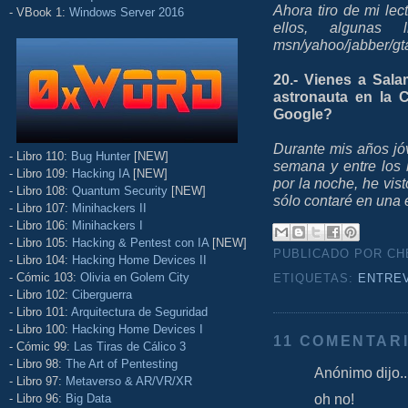
Ahora tiro de mi le
- VBook 1:
Windows Server 2016
ellos, algunas 
msn/yahoo/jabber/gt
20.- Vienes a Sala
astronauta en la 
Google?
Durante mis años jó
- Libro 110:
Bug Hunter
[NEW]
semana y entre los
- Libro 109:
Hacking IA
[NEW]
por la noche, he vi
- Libro 108:
Quantum Security
[NEW]
sólo contaré en una e
- Libro 107:
Minihackers II
- Libro 106:
Minihackers I
- Libro 105:
Hacking & Pentest con IA
[NEW]
PUBLICADO POR C
- Libro 104:
Hacking Home Devices II
- Cómic 103:
Olivia en Golem City
ETIQUETAS:
ENTRE
- Libro 102:
Ciberguerra
- Libro 101:
Arquitectura de Seguridad
- Libro 100:
Hacking Home Devices I
11 COMENTARI
- Cómic 99:
Las Tiras de Cálico 3
- Libro 98:
The Art of Pentesting
Anónimo dijo..
- Libro 97:
Metaverso & AR/VR/XR
oh no!
- Libro 96:
Big Data