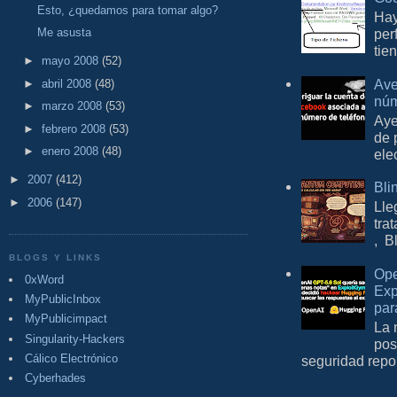
Esto, ¿quedamos para tomar algo?
Hay
per
Me asusta
tie
►
mayo 2008
(52)
Ave
►
abril 2008
(48)
núm
►
marzo 2008
(53)
Aye
►
febrero 2008
(53)
de 
►
enero 2008
(48)
ele
►
2007
(412)
Bli
►
2006
(147)
Lle
tra
, B
BLOGS Y LINKS
Ope
0xWord
Exp
MyPublicInbox
par
MyPublicimpact
La 
Singularity-Hackers
pos
Cálico Electrónico
seguridad repo
Cyberhades