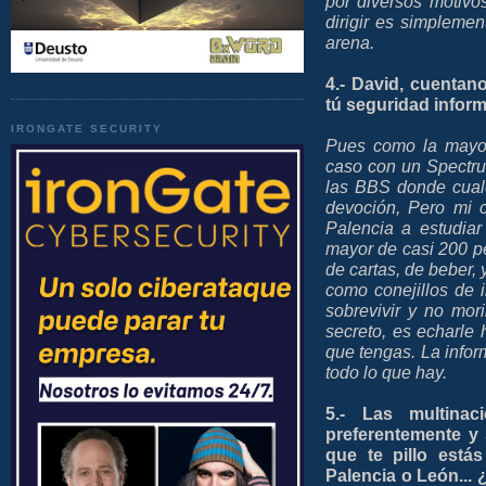
por diversos motivo
dirigir es simpleme
arena.
4.- David, cuenta
tú seguridad infor
IRONGATE SECURITY
Pues como la mayor
caso con un Spectru
las BBS donde cual
devoción, Pero mi 
Palencia a estudiar
mayor de casi 200 p
de cartas, de beber, 
como conejillos de 
sobrevivir y no mor
secreto, es echarle 
que tengas. La inform
todo lo que hay.
5.- Las multina
preferentemente y 
que te pillo está
Palencia o León... 