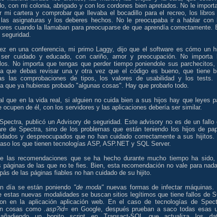
o, con mi colonia, abrigado y con los cordones bien apretados. No le import
r mi cartera y comprobar que llevaba el bocadillo para el recreo, los libros
 las asignaturas y los deberes hechos. No le preocupaba ir a hablar con 
sores cuando la llamaban para preocuparse de que aprendía correctamente. 
 seguridad.
ez en una conferencia, mi primo Laggy, dijo que el software es cómo un hi
ser cuidado y educado, con cariño, amor y preocupación. No importa 
los. No importa que tengas que perder tiempo poniendole sus parchecitos,
ta que debas revisar una y otra vez que el código es bueno, que tiene b
tas las comprobaciones de tipos, los valores de usabilidad y los tests.
a que ya hubieras probado "algunas cosas". Hay que probarlo todo.
al que en la vida real, si alguien no cuida bien a sus hijos hay que leyes p
 ocupen de él, con los servidores y las aplicaciones debería ser similar.
Spectra, publicó un Advisory de seguridad. Este advisory no es de un fallo 
are de Spectra, sino de los problemas que están teniendo los hijos de pa
idados y despreocupados que no han cuidado correctamente a sus hijitos.
caso los que tienen tecnologías ASP, ASP.NET y SQL Server.
e las recomendaciones que se ha hecho durante mucho tiempo ha sido,
s páginas de las que no te fies. Bien, esta recomendación no vale para nada
pás de las páginas fiables no han cuidado de su hijito.
n día se están poniendo
"de moda"
nuevas formas de infectar máquinas.
e estas nuevas modalidades se buscan sitios legítimos que tiene fallos de 
tion en la aplicación aplicación web. En el caso de tecnologías de Spect
an cosas como
.asp?id=
en Google, después prueban a saco todas esas u
añadiendo un bonito script en Transact-SQL que actualiza los da