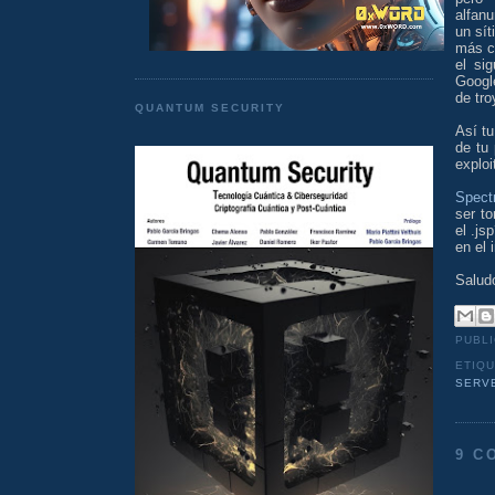
alfan
un sít
más ch
el si
Googl
de tro
QUANTUM SECURITY
Así tu
de tu 
exploi
Spectr
ser to
el .js
en el 
Salud
PUBL
ETIQ
SERV
9 C