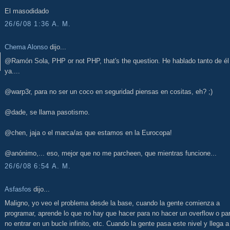
El masodidado
26/6/08 1:36 A. M.
Chema Alonso
dijo...
@Ramón Sola, PHP or not PHP, that's the question. He hablado tanto de él
ya....
@warp3r, para no ser un coco en seguridad piensas en cositas, eh? ;)
@dade, se llama pasotismo.
@chen, jaja o el marca/as que estamos en la Eurocopa!
@anónimo,... eso, mejor que no me parcheen, que mientras funcione...
26/6/08 6:54 A. M.
Asfasfos
dijo...
Maligno, yo veo el problema desde la base, cuando la gente comienza a
programar, aprende lo que no hay que hacer para no hacer un overflow o pa
no entrar en un bucle infinito, etc. Cuando la gente pasa este nivel y llega a