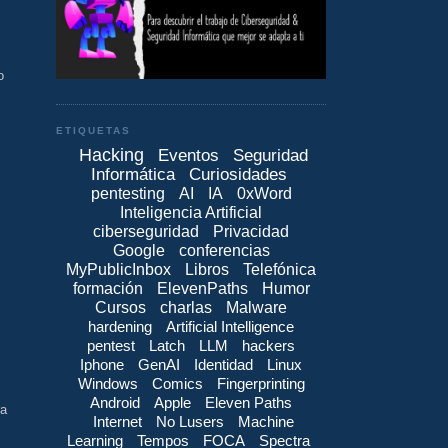
o
ETIQUETAS
Hacking
Eventos
Seguridad
Informática
Curiosidades
pentesting
AI
IA
0xWord
Inteligencia Artificial
ciberseguridad
Privacidad
Google
conferencias
MyPublicInbox
Libros
Telefónica
formación
ElevenPaths
Humor
Cursos
charlas
Malware
hardening
Artificial Intelligence
pentest
Latch
LLM
hackers
Iphone
GenAI
Identidad
Linux
Windows
Comics
Fingerprinting
Android
Apple
Eleven Paths
ra
Internet
No Lusers
Machine
Learning
Tempos
FOCA
Spectra