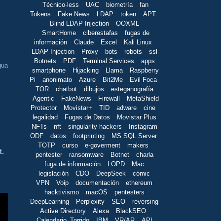
Técnico-less
UAC
biometría
fan
Tokens
Fake News
LDAP
token
APT
Blind LDAP Injection
OOXML
SmartHome
ciberestafas
fugas de
información
Claude
Excel
Kali Linux
LDAP Injection
Proxy
bots
robots
ssl
Botnets
PDF
Terminal Services
apps
gua
smartphone
Hijacking
Llama
Raspberry
Pi
anonimato
Azure
Bit2Me
Evil Foca
TOR
chatbot
dibujos
esteganografía
Agentic
FakeNews
Firewall
MetaShield
Protector
Movistar+
TID
adware
cine
legalidad
Fugas de Datos
Movistar Plus
NFTs
nft
singularity hackers
Instagram
ODF
datos
footprinting
MS SQL Server
TOTP
curso
e-goverment
makers
t.
pentester
ransomware
Botnet
charla
fuga de información
LOPD
Mac
legislación
CDO
DeepSeek
cómic
VPN
Voip
documentación
ethereum
hacktivismo
macOS
pentesters
DeepLearning
Perplexity
SEO
reversing
Active Directory
Alexa
BlackSEO
Calendario_Torrido
IBM
VR/AR
API