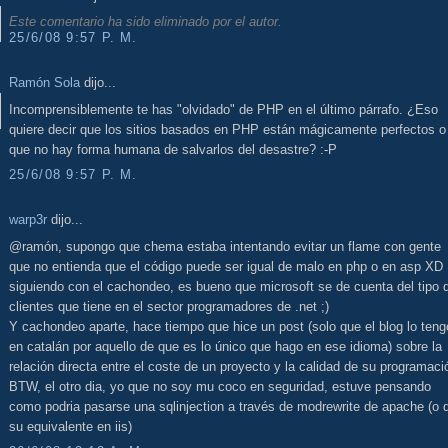
Este comentario ha sido eliminado por el autor.
25/6/08 9:57 P. M.
Ramón Sola
dijo...
Incomprensiblemente te has "olvidado" de PHP en el último párrafo. ¿Eso
quiere decir que los sitios basados en PHP están mágicamente perfectos o
que no hay forma humana de salvarlos del desastre? :-P
25/6/08 9:57 P. M.
warp3r
dijo...
@ramón, supongo que chema estaba intentando evitar un flame con gente
que no entienda que el código puede ser igual de malo en php o en asp XD
siguiendo con el cachondeo, es bueno que microsoft se de cuenta del tipo 
clientes que tiene en el sector programadores de .net ;)
Y cachondeo aparte, hace tiempo que hice un post (solo que el blog lo teng
en catalán por aquello de que es lo único que hago en ese idioma) sobre la
relación directa entre el coste de un proyecto y la calidad de su programaci
BTW, el otro dia, yo que no soy mu coco en seguridad, estuve pensando
como podria pasarse una sqlinjection a través de modrewrite de apache (o 
su equivalente en iis)