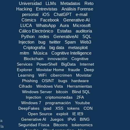
Universidad
LLMs
Metadatos
Reto
Hacking
Entrevistas
Análisis Forense
personal
iOS
ChatGPT
e-mail
Cómics
Facebook
Generative-AI
LUCA
WhatsApp
Aura
Microsoft
Cálico Electrónico
Estafas
auditoría
Python
redes
GenerativeAI
SQL
Injection
bug
twitter
Spam
Web3
Criptografía
big data
metasploit
mitm
Música
Cognitive Intelligence
Blockchain
innovación
Cognitive
Services
PowerShell
BigData
Internet
Explorer
Movistar Home
fraude
Deep
Learning
WiFi
cibercrimen
Movistar
Phishing
OSINT
bugs
hardware
Cifrado
Windows Vista
Herramientas
Windows Server
bitcoin
Blind SQL
Injection
criptomonedas
2FA
Windows 7
programación
Youtube
DeepFakes
ipad
XSS
tokens
CON
Open Source
exploit
IE IE9
Generative AI
Juegos
IPv6
BING
ra
Seguridad Física
Bitcoins
tokenomics
 la