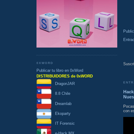
Publi
Entra
0XWORD
Suscri
Publicar tu libro en 0xWord
DISTRIBUIDORES de 0xWORD
ENTR
DragonJAR
Hacki
8.8 Chile
Nues
Dreamlab
Pocas
con es
Ekoparty
IT Forensic
e-Hack MX