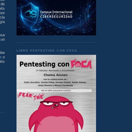
 de
its
por
cla
gía
esa
 un
LIBRO PENTESTING CON FOCA
ebe
n
o
éis