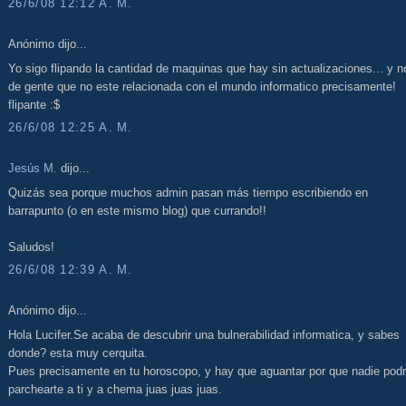
26/6/08 12:12 A. M.
Anónimo dijo...
Yo sigo flipando la cantidad de maquinas que hay sin actualizaciones... y n
de gente que no este relacionada con el mundo informatico precisamente!
flipante :$
26/6/08 12:25 A. M.
Jesús M.
dijo...
Quizás sea porque muchos admin pasan más tiempo escribiendo en
barrapunto (o en este mismo blog) que currando!!
Saludos!
26/6/08 12:39 A. M.
Anónimo dijo...
Hola Lucifer.Se acaba de descubrir una bulnerabilidad informatica, y sabes
donde? esta muy cerquita.
Pues precisamente en tu horoscopo, y hay que aguantar por que nadie pod
parchearte a ti y a chema juas juas juas.