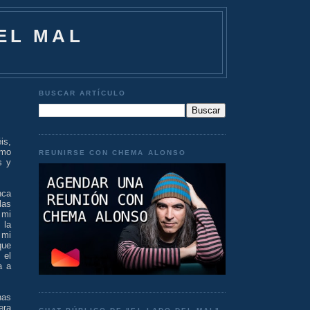
EL MAL
BUSCAR ARTÍCULO
is,
omo
REUNIRSE CON CHEMA ALONSO
s y
nca
las
 mi
 la
 mi
que
 el
a a
nas
era