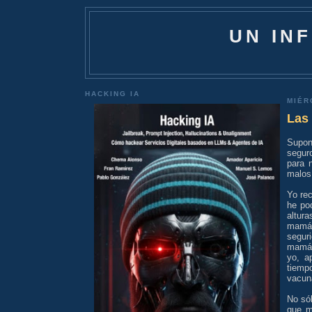
UN IN
HACKING IA
MIÉR
Las
Supon
segur
para 
malos 
Yo rec
he pod
altur
mamá 
seguri
mamá 
yo, a
tiemp
vacuna
No só
que m