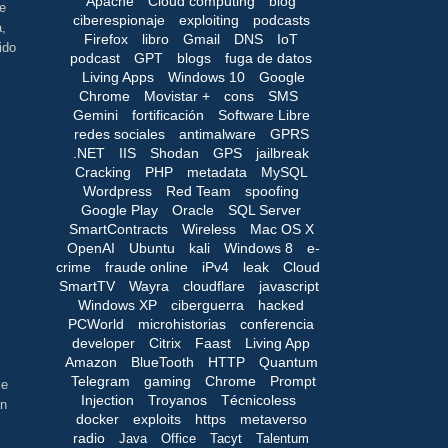
Apache
Cloud computing
blog
e
ciberespionaje
exploiting
podcasts
a,
Firefox
libro
Gmail
DNS
IoT
ido
podcast
GPT
blogs
fuga de datos
Living Apps
Windows 10
Google
Chrome
Movistar +
cons
SMS
Gemini
fortificación
Software Libre
redes sociales
antimalware
GPRS
.NET
IIS
Shodan
GPS
jailbreak
Cracking
PHP
metadata
MySQL
Wordpress
Red Team
spoofing
Google Play
Oracle
SQL Server
SmartContracts
Wireless
Mac OS X
OpenAI
Ubuntu
kali
Windows 8
e-
crime
fraude online
iPv4
leak
Cloud
SmartTV
Wayra
cloudflare
javascript
Windows XP
ciberguerra
hacked
PCWorld
microhistorias
conferencia
developer
Citrix
Faast
Living App
Amazon
BlueTooth
HTTP
Quantum
Telegram
gaming
Chrome
Prompt
je
Injection
Troyanos
Técnicoless
an
docker
exploits
https
metaverso
radio
Java
Office
Tacyt
Talentum