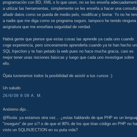
programación con BD, XML o lo que usen, no se les enseña adecuadament
a utilizar las herramientas, simplemente se les enseña a hacer una consult
añadir datos como se pueda de medio pelo, modificar y borrar. Yo no he ten
a nadie que me diga como se programa seguro, tampoco he tenido ninguna
asignatura que me enseñara seguridad de verdad.
Habrá gente que piense que estas cosas las aprende ya cada uno cuando
coge experiencia, pero sinceramente aprenderla cuando ya te han hecho un
SQL Injection y te han petado la web pues no hace mucha gracia, casi es
mejor tener unas nociones básicas y luego que cada uno investigue sobre
ello.
Ójala tuvieramos todos la posibilidad de asistir a tus cursos :)
Un saludo
26/6/08 9:09 A. M.
Anónimo dijo...
@Rsola: ya estamos otra vez... ¿estas hablando de que PHP es un lengua
"inseguro" de por sí? o de que el 90% de los que tiran código en PHP no h
visto un SQLINJECTION en su puta vida?