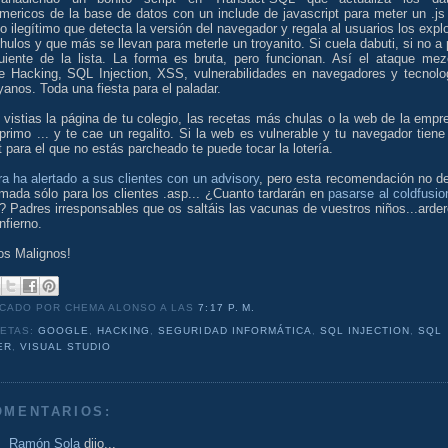
umericos de la base de datos con un include de javascript para meter un .js
io ilegítimo que detecta la versión del navegador y regala al usuarios los explo
ulos y que más se llevan para meterle un troyanito. Si cuela dabuti, si no a 
guiente de la lista. La forma es bruta, pero funcionan. Así el ataque mez
e Hacking, SQL Injection, XSS, vulnerabilidades en navegadores y tecnolo
yanos. Toda una fiesta para el paladar.
 vistias la página de tu colegio, las recetas más chulas o la web de la empr
primo ... y te cae un regalito. Si la web es vulnerable y tu navegador tiene
t para el que no estás parcheado te puede tocar la lotería.
a ha alertado a sus clientes con un advisory
, pero esta recomendación no d
mada sólo para los clientes .asp... ¿Cuanto tardarán en
pasarse al coldfusio
p? Padres irresponsables que os saltáis las vacunas de vuestros niños...arder
infierno.
os Malignos!
ICADO POR CHEMA ALONSO
A LAS
7:17 P. M.
UETAS:
GOOGLE
,
HACKING
,
SEGURIDAD INFORMÁTICA
,
SQL INJECTION
,
SQL
ER
,
VISUAL STUDIO
OMENTARIOS:
Ramón Sola
dijo...