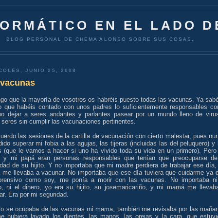
FORMÁTICO EN EL LADO D
BLOG PERSONAL DE CHEMA ALONSO SOBRE SUS COSAS.
COLES, JUNIO 25, 2008
 vacunas
go que la mayoría de vosotros os habréis puesto todas las vacunas. Ya sabé
o que habéis contado con unos padres lo suficientemente responsables c
no dejar a seres andantes y parlantes pasear por un mundo lleno de viru
seres sin cumplir las vacunaciones pertinentes.
uerdo las sesiones de la cartilla de vacunación con cierto malestar, pues nu
ido superar mi fobia a las agujas, las tijeras (incluidas las del peluquero) y 
as (que le vamos a hacer si uno ha vivido toda su vida en un primero). Pero
y mi papá eran personas responsables que tenían que preocuparse de
dad de su hijito. Y no importaba que mi madre perdiera de trabajar ese día,
me llevaba a vacunar. No importaba que ese día tuviera que cuidarme ya 
prensivo como soy, me ponía a morir con las vacunas. No importaba ni
o, ni el dinero, yo era su hijito, su josemaricariño, y mi mamá me llevab
r. Era por mi seguridad.
lo se ocupaba de las vacunas mi mama, también me revisaba por las maña
e hubiera lavado los dientes, las manos, las orejas y la cara, que estuvi