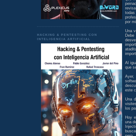
peinad
revisa
todas
profe
por mi
Una v
HACKING & PENTESTING CON
Debe 
INTELIGENCIA ARTIFICIAL
desve
impor
atadi
import
Al igu
que se
Ayer, 
softw
descu
este 
Una d
visite
los pa
Hoy e
una d
Injec
busc
pero 