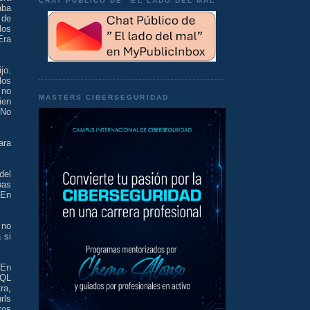
CHAT PÚBLICO DE "EL LADO DEL MAL"
aba
 de
los
Era
jo.
los
 no
MASTERS CIBERSEGURIDAD
ien
 No
ara
del
pas
 En
 no
 si
 En
SQL
ra,
rls
tos