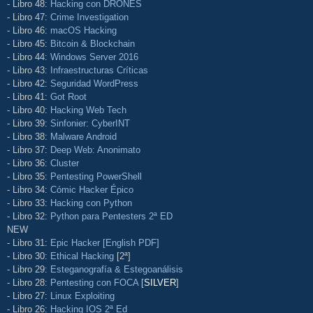
- Libro 48:
Hacking con DRONES
- Libro 47:
Crime Investigation
- Libro 46:
macOS Hacking
- Libro 45:
Bitcoin & Blockchain
- Libro 44:
Windows Server 2016
- Libro 43:
Infraestructuras Críticas
- Libro 42:
Seguridad WordPress
- Libro 41:
Got Root
- Libro 40:
Hacking Web Tech
- Libro 39:
Sinfonier: CyberINT
- Libro 38:
Malware Android
- Libro 37:
Deep Web: Anonimato
- Libro 36:
Cluster
- Libro 35:
Pentesting PowerShell
- Libro 34:
Cómic Hacker Épico
- Libro 33:
Hacking con Python
- Libro 32:
Python para Pentesters 2ª ED
NEW
- Libro 31:
Epic Hacker [English PDF]
- Libro 30:
Ethical Hacking
[2ª]
- Libro 29:
Esteganografía & Estegoanálisis
- Libro 28:
Pentesting con FOCA
[
SILVER
]
- Libro 27:
Linux Exploiting
- Libro 26:
Hacking IOS 2ª Ed