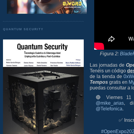
QUANTUM SECURITY
Figura 2:
BladeR
Las jornadas de
Op
Tenéis un código
de
de la tienda de
0xW
Tempos
gratis en
My
puedas consultar a 
🔴 Viernes 11 d
@mike_arias
, d
@Telefonica
.
✅ Insc
#OpenExpo20