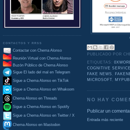
CONTACTOS Y RRSS
Contactar con Chema Alonso
PUBLICADO POR C
Reunión Virtual con Chema Alonso
ETIQUETAS:
0XWOR
Buzón Público de Chema Alonso
COGNITIVE SERVIC
Sigue El lado del mal en Telegram
FAKE NEWS
,
FAKEN
MICROSOFT
,
MYPUB
Sigue a Chema Alonso en TikTok
Sigue a Chema Alonso en Whakoom
Chema Alonso en Threads
NO HAY COME
Sigue a Chema Alonso en Spotify
Publicar un comenta
Sigue a Chema Alonso en Twitter / X
Entrada más reciente
Chema Alonso en Mastodon