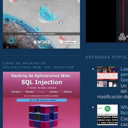
ENTRADAS POPU
LIBRO DE HACKING DE
APLICACIONES WEB: SQL INJECTION
Las
per
Goo
Un 
del
masificación d
Wha
fác
Cir
cas