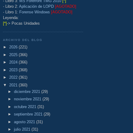
- Libro 3:
MS Forefront TMG 2010
[*]
- Libro 2:
Aplicación de LOPD
[AGOTADO]
- Libro 1:
Forense Windows
[AGOTADO]
Leyenda:
[*]
-> Pocas Unidades
ARCHIVO DEL BLOG
►
2026
(221)
►
2025
(366)
►
2024
(366)
►
2023
(368)
►
2022
(361)
▼
2021
(360)
►
diciembre 2021
(29)
►
noviembre 2021
(29)
►
octubre 2021
(31)
►
septiembre 2021
(29)
►
agosto 2021
(31)
►
julio 2021
(31)