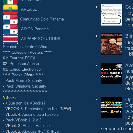
Goo
AREA 51
Hay
per
Comunidad Dojo Panamá
tie
AIYON Panamá
Bli
ARPAHE SOLUTIONS
Lle
Ser distribuidor de 0xWord
tra
***** Colección Pósters *****
, B
01:
Fear the FOCA
02:
Professor Alonso
Ave
03:
Cálico Electrónico
núm
***** Packs Oferta *****
Aye
-
Pack Mobile Security
de 
-
Pack Windows Security
ele
******************************
VBooks
Ope
-
¿Qué son los VBooks?
Exp
- VBOOK 5:
Pentesting con Kali
[NEW]
par
- VBook 4:
Arduino para hackers
La 
-
Pack VBook 1, 2 y 3
pos
- VBook 3:
Ethical Hacking
seguridad repo
- VBook 2:
Ataques IPv4 & IPv6