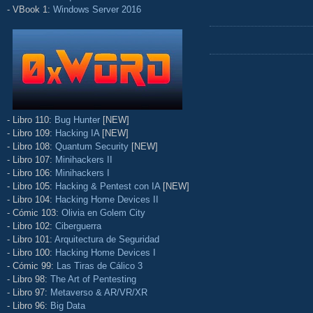
- VBook 1:
Windows Server 2016
- Libro 110:
Bug Hunter
[NEW]
- Libro 109:
Hacking IA
[NEW]
- Libro 108:
Quantum Security
[NEW]
- Libro 107:
Minihackers II
- Libro 106:
Minihackers I
- Libro 105:
Hacking & Pentest con IA
[NEW]
- Libro 104:
Hacking Home Devices II
- Cómic 103:
Olivia en Golem City
- Libro 102:
Ciberguerra
- Libro 101:
Arquitectura de Seguridad
- Libro 100:
Hacking Home Devices I
- Cómic 99:
Las Tiras de Cálico 3
- Libro 98:
The Art of Pentesting
- Libro 97:
Metaverso & AR/VR/XR
- Libro 96:
Big Data