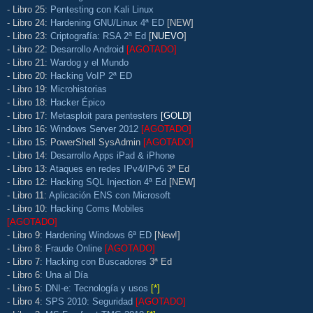
- Libro 25:
Pentesting con Kali Linux
- Libro 24:
Hardening GNU/Linux 4ª ED
[NEW]
- Libro 23:
Criptografía: RSA 2ª Ed
[
NUEVO
]
- Libro 22:
Desarrollo Android
[AGOTADO]
- Libro 21:
Wardog y el Mundo
- Libro 20:
Hacking VoIP 2ª ED
- Libro 19:
Microhistorias
- Libro 18:
Hacker Épico
- Libro 17:
Metasploit para pentesters
[GOLD]
- Libro 16:
Windows Server 2012
[AGOTADO]
- Libro 15: PowerShell SysAdmin
[AGOTADO]
- Libro 14:
Desarrollo Apps iPad & iPhone
- Libro 13:
Ataques en redes IPv4/IPv6
3ª Ed
- Libro 12:
Hacking SQL Injection 4ª Ed
[NEW]
- Libro 11:
Aplicación ENS con Microsoft
- Libro 10:
Hacking Coms Mobiles
[AGOTADO]
- Libro 9:
Hardening Windows 6ª ED
[New!]
- Libro 8:
Fraude Online
[AGOTADO]
- Libro 7:
Hacking con Buscadores
3ª Ed
- Libro 6:
Una al Día
- Libro 5:
DNI-e: Tecnología y usos
[*]
- Libro 4:
SPS 2010: Seguridad
[AGOTADO]