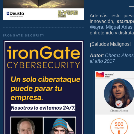
—
Además, este jueve
innovación,
startup
Wayra
,
Miguel Arias
entretenido y disfrut
IRONGATE SECURITY
¡Saludos Malignos!
Autor
:
Chema Alons
al año 2017