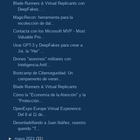
Blade Runners & Virtual Replicants con
DeepFakes. ...
MagicRecon: herramienta para la
recolección de dat...
Contacta con los Microsoft MVP - Most
Valuable Pro...
Usar GPT-3 y DeepFakes para crear a
Joi, la "Her" ...
Drones "asesinos" militares con
Inteligencia Artif...
Bootcamp de Ciberseguridad: Un
campamento de veran...
Blade Runners & Virtual Replicants
Cómo la "Economía de la Atención" y la
"Protección...
OpenExpo Europe Virtual Experience:
Del 8 al 11 de...
Desenladrillando a Juan Ibáñez, nuestro
querido "T...
►
mayo 2021
(31)