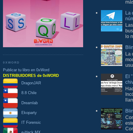
más
La 
núm
Las
bus
lo 
Bli
La 
mod
0XWORD
usu
Publicar tu libro en 0xWord
DISTRIBUIDORES de 0xWORD
El 
chi
DragonJAR
Hac
8.8 Chile
Inc
lla
Dreamlab
Bli
Ekoparty
Con
est
IT Forensic
Com
e-Hack MX