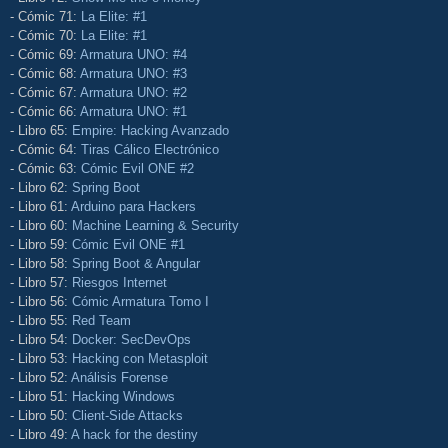
- Cómic 71:
La Elite: #1
- Cómic 70:
La Elite: #1
- Cómic 69:
Armatura UNO: #4
- Cómic 68:
Armatura UNO: #3
- Cómic 67:
Armatura UNO: #2
- Cómic 66:
Armatura UNO: #1
- Libro 65:
Empire: Hacking Avanzado
- Cómic 64:
Tiras Cálico Electrónico
- Cómic 63:
Cómic Evil ONE #2
- Libro 62:
Spring Boot
- Libro 61:
Arduino para Hackers
- Libro 60:
Machine Learning & Security
- Libro 59:
Cómic Evil ONE #1
- Libro 58:
Spring Boot & Angular
- Libro 57:
Riesgos Internet
- Libro 56:
Cómic Armatura Tomo I
- Libro 55:
Red Team
- Libro 54:
Docker: SecDevOps
- Libro 53:
Hacking con Metasploit
- Libro 52:
Análisis Forense
- Libro 51:
Hacking Windows
- Libro 50:
Client-Side Attacks
- Libro 49:
A hack for the destiny