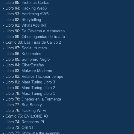
- Libro 95:
Historias Cortas
- Libro 94:
Hacking Web3
- Libro 93:
Hardening AWS
- Libro 92:
Storytelling
- Libro 91:
WhatsApp INT
- Libro 90:
De Caverna a Metaverso
- Libro 89:
Ciberseguridad de tú a tú
- Cómic 88:
Las Tiras de Cálico 2
- Libro 87:
Social Hunters
- Libro 86:
Kubernetes
- Libro 85:
Sombrero Negro
- Libro 84:
CiberEstafas
- Libro 83:
Malware Moderno
- Libro 82:
Relatos Hackear tiempo
- Libro 81:
Mara Turing Libro 3
- Libro 80:
Mara Turing Libro 2
- Libro 79:
Mara Turing Libro 1
- Libro 78:
Jinetes en la Tormenta
- Libro 77:
Bug Bounty
- Libro 76:
Hacking Wi-Fi
- Cómic 75:
EVIL:ONE #3
- Libro 74:
Raspberry Pi
- Libro 73:
OSINT
- Libro 72:
Show Me the e-money