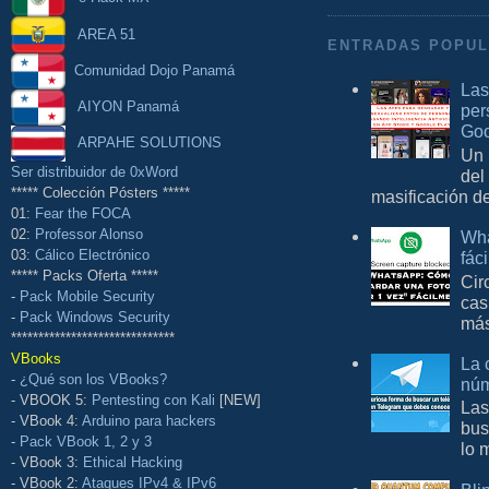
AREA 51
ENTRADAS POPU
Comunidad Dojo Panamá
Las
AIYON Panamá
per
Goo
ARPAHE SOLUTIONS
Un 
Ser distribuidor de 0xWord
del
***** Colección Pósters *****
masificación d
01:
Fear the FOCA
02:
Professor Alonso
Wha
03:
Cálico Electrónico
fác
***** Packs Oferta *****
Cir
-
Pack Mobile Security
cas
-
Pack Windows Security
más
******************************
VBooks
La 
-
¿Qué son los VBooks?
núm
- VBOOK 5:
Pentesting con Kali
[NEW]
Las
- VBook 4:
Arduino para hackers
bus
-
Pack VBook 1, 2 y 3
lo 
- VBook 3:
Ethical Hacking
- VBook 2:
Ataques IPv4 & IPv6