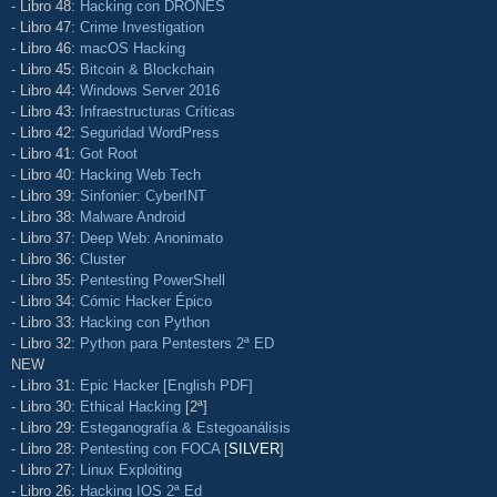
- Libro 48:
Hacking con DRONES
- Libro 47:
Crime Investigation
- Libro 46:
macOS Hacking
- Libro 45:
Bitcoin & Blockchain
- Libro 44:
Windows Server 2016
- Libro 43:
Infraestructuras Críticas
- Libro 42:
Seguridad WordPress
- Libro 41:
Got Root
- Libro 40:
Hacking Web Tech
- Libro 39:
Sinfonier: CyberINT
- Libro 38:
Malware Android
- Libro 37:
Deep Web: Anonimato
- Libro 36:
Cluster
- Libro 35:
Pentesting PowerShell
- Libro 34:
Cómic Hacker Épico
- Libro 33:
Hacking con Python
- Libro 32:
Python para Pentesters 2ª ED
NEW
- Libro 31:
Epic Hacker [English PDF]
- Libro 30:
Ethical Hacking
[2ª]
- Libro 29:
Esteganografía & Estegoanálisis
- Libro 28:
Pentesting con FOCA
[
SILVER
]
- Libro 27:
Linux Exploiting
- Libro 26:
Hacking IOS 2ª Ed