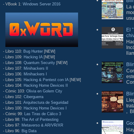
Bli
- VBook 1:
Windows Server 2016
La 
mod
usu
El 
chi
Hac
Inc
- Libro 110:
Bug Hunter
[NEW]
lla
- Libro 109:
Hacking IA
[NEW]
- Libro 108:
Quantum Security
[NEW]
Bli
- Libro 107:
Minihackers II
Con
- Libro 106:
Minihackers I
est
- Libro 105:
Hacking & Pentest con IA
[NEW]
Com
- Libro 104:
Hacking Home Devices II
- Cómic 103:
Olivia en Golem City
Bli
- Libro 102:
Ciberguerra
Lle
- Libro 101:
Arquitectura de Seguridad
tra
- Libro 100:
Hacking Home Devices I
, B
- Cómic 99:
Las Tiras de Cálico 3
- Libro 98:
The Art of Pentesting
Goo
- Libro 97:
Metaverso & AR/VR/XR
Hay
- Libro 96:
Big Data