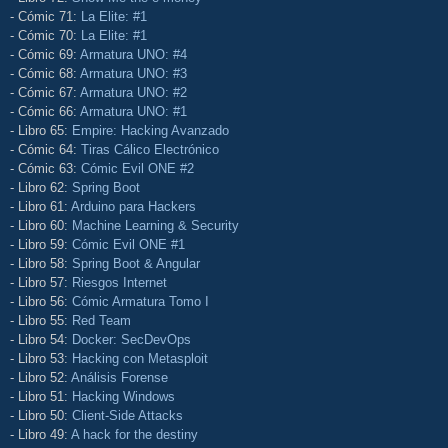
- Cómic 71:
La Elite: #1
- Cómic 70:
La Elite: #1
- Cómic 69:
Armatura UNO: #4
- Cómic 68:
Armatura UNO: #3
- Cómic 67:
Armatura UNO: #2
- Cómic 66:
Armatura UNO: #1
- Libro 65:
Empire: Hacking Avanzado
- Cómic 64:
Tiras Cálico Electrónico
- Cómic 63:
Cómic Evil ONE #2
- Libro 62:
Spring Boot
- Libro 61:
Arduino para Hackers
- Libro 60:
Machine Learning & Security
- Libro 59:
Cómic Evil ONE #1
- Libro 58:
Spring Boot & Angular
- Libro 57:
Riesgos Internet
- Libro 56:
Cómic Armatura Tomo I
- Libro 55:
Red Team
- Libro 54:
Docker: SecDevOps
- Libro 53:
Hacking con Metasploit
- Libro 52:
Análisis Forense
- Libro 51:
Hacking Windows
- Libro 50:
Client-Side Attacks
- Libro 49:
A hack for the destiny