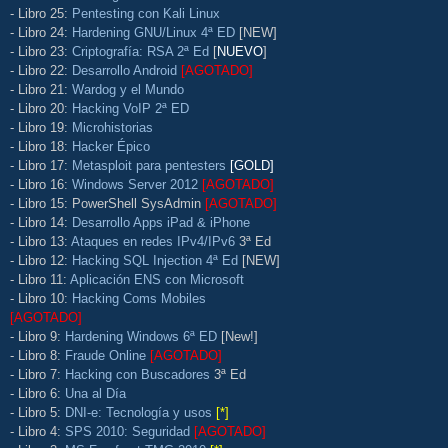
- Libro 25:
Pentesting con Kali Linux
- Libro 24:
Hardening GNU/Linux 4ª ED
[NEW]
- Libro 23:
Criptografía: RSA 2ª Ed
[
NUEVO
]
- Libro 22:
Desarrollo Android
[AGOTADO]
- Libro 21:
Wardog y el Mundo
- Libro 20:
Hacking VoIP 2ª ED
- Libro 19:
Microhistorias
- Libro 18:
Hacker Épico
- Libro 17:
Metasploit para pentesters
[GOLD]
- Libro 16:
Windows Server 2012
[AGOTADO]
- Libro 15: PowerShell SysAdmin
[AGOTADO]
- Libro 14:
Desarrollo Apps iPad & iPhone
- Libro 13:
Ataques en redes IPv4/IPv6
3ª Ed
- Libro 12:
Hacking SQL Injection 4ª Ed
[NEW]
- Libro 11:
Aplicación ENS con Microsoft
- Libro 10:
Hacking Coms Mobiles
[AGOTADO]
- Libro 9:
Hardening Windows 6ª ED
[New!]
- Libro 8:
Fraude Online
[AGOTADO]
- Libro 7:
Hacking con Buscadores
3ª Ed
- Libro 6:
Una al Día
- Libro 5:
DNI-e: Tecnología y usos
[*]
- Libro 4:
SPS 2010: Seguridad
[AGOTADO]