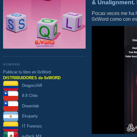
& Unalignment. 
Pocas veces me ha he
0xWord como con este 
0XWORD
Publicar tu libro en 0xWord
DISTRIBUIDORES de 0xWORD
DragonJAR
8.8 Chile
Dreamlab
Ekoparty
IT Forensic
e-Hack MX