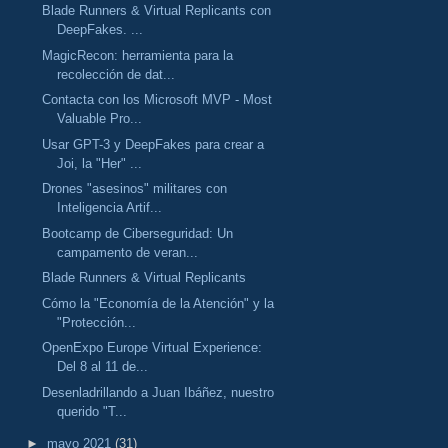
Blade Runners & Virtual Replicants con
DeepFakes. ...
MagicRecon: herramienta para la
recolección de dat...
Contacta con los Microsoft MVP - Most
Valuable Pro...
Usar GPT-3 y DeepFakes para crear a
Joi, la "Her" ...
Drones "asesinos" militares con
Inteligencia Artif...
Bootcamp de Ciberseguridad: Un
campamento de veran...
Blade Runners & Virtual Replicants
Cómo la "Economía de la Atención" y la
"Protección...
OpenExpo Europe Virtual Experience:
Del 8 al 11 de...
Desenladrillando a Juan Ibáñez, nuestro
querido "T...
►
mayo 2021
(31)