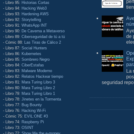
per
- Libro 95:
Historias Cortas
tie
- Libro 94:
Hacking Web3
- Libro 93:
Hardening AWS
Ave
- Libro 92:
Storytelling
núm
- Libro 91:
WhatsApp INT
Aye
- Libro 90:
De Caverna a Metaverso
de 
- Libro 89:
Ciberseguridad de tú a tú
ele
- Cómic 88:
Las Tiras de Cálico 2
- Libro 87:
Social Hunters
Ope
- Libro 86:
Kubernetes
Exp
- Libro 85:
Sombrero Negro
par
- Libro 84:
CiberEstafas
La 
- Libro 83:
Malware Moderno
pos
- Libro 82:
Relatos Hackear tiempo
seguridad repo
- Libro 81:
Mara Turing Libro 3
- Libro 80:
Mara Turing Libro 2
- Libro 79:
Mara Turing Libro 1
- Libro 78:
Jinetes en la Tormenta
- Libro 77:
Bug Bounty
- Libro 76:
Hacking Wi-Fi
- Cómic 75:
EVIL:ONE #3
- Libro 74:
Raspberry Pi
- Libro 73:
OSINT
- Libro 72:
Show Me the e-money