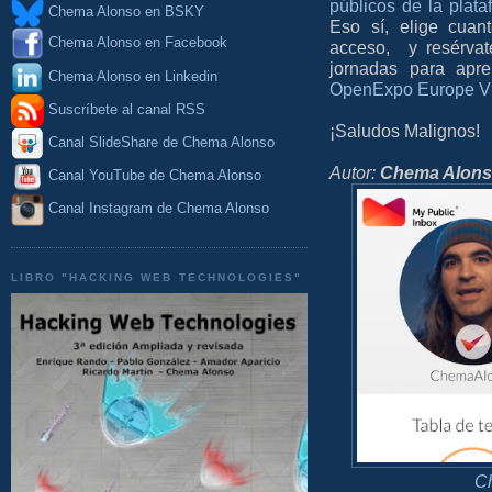
públicos de la plata
Chema Alonso en BSKY
Eso sí, elige cuan
Chema Alonso en Facebook
acceso, y resérvat
jornadas para ap
Chema Alonso en Linkedin
OpenExpo Europe Vi
Suscríbete al canal RSS
¡Saludos Malignos!
Canal SlideShare de Chema Alonso
Autor:
Chema Alon
Canal YouTube de Chema Alonso
Canal Instagram de Chema Alonso
LIBRO "HACKING WEB TECHNOLOGIES"
C