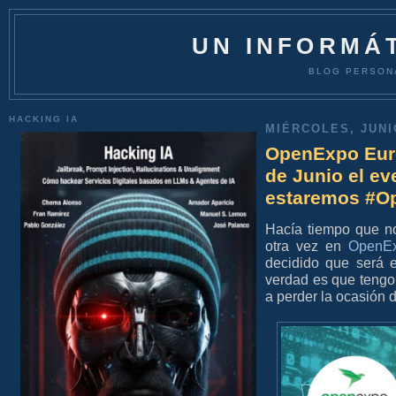
UN INFORMÁT
BLOG PERSON
HACKING IA
MIÉRCOLES, JUNIO
OpenExpo Europ
de Junio el ev
estaremos #O
Hacía tiempo que no
otra vez en
OpenEx
decidido que será e
verdad es que tengo
a perder la ocasión d