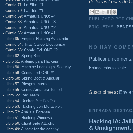
de Ideas Locas de C
- Cómic 71:
La Elite: #1
- Cómic 70:
La Elite: #1
- Cómic 69:
Armatura UNO: #4
PUBLICADO POR C
- Cómic 68:
Armatura UNO: #3
ETIQUETAS:
PENTE
- Cómic 67:
Armatura UNO: #2
- Cómic 66:
Armatura UNO: #1
- Libro 65:
Empire: Hacking Avanzado
- Cómic 64:
Tiras Cálico Electrónico
NO HAY COME
- Cómic 63:
Cómic Evil ONE #2
- Libro 62:
Spring Boot
Publicar un comenta
- Libro 61:
Arduino para Hackers
- Libro 60:
Machine Learning & Security
Entrada más reciente
- Libro 59:
Cómic Evil ONE #1
- Libro 58:
Spring Boot & Angular
- Libro 57:
Riesgos Internet
- Libro 56:
Cómic Armatura Tomo I
Suscribirse a:
Enviar
- Libro 55:
Red Team
- Libro 54:
Docker: SecDevOps
- Libro 53:
Hacking con Metasploit
ENTRADA DESTAC
- Libro 52:
Análisis Forense
- Libro 51:
Hacking Windows
Hacking IA: Jail
- Libro 50:
Client-Side Attacks
& Unalignment. 
- Libro 49:
A hack for the destiny