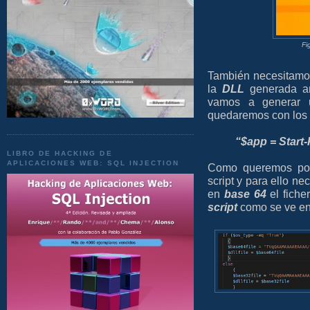
Fi
También necesitamo
la
DLL
generada an
vamos a generar 
quedaremos con los d
“$app = Start
LIBRO DE HACKING DE
APLICACIONES WEB: SQL INJECTION
Como queremos pod
script y para ello ne
en
base 64
el fiche
script
como se ve en