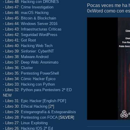
- Libro 48:
Hacking con DRONES
Pocas veces me ha he
- Libro 47:
Crime Investigation
0xWord como con este 
- Libro 46:
macOS Hacking
- Libro 45:
Bitcoin & Blockchain
- Libro 44:
Windows Server 2016
- Libro 43:
Infraestructuras Críticas
- Libro 42:
Seguridad WordPress
- Libro 41:
Got Root
- Libro 40:
Hacking Web Tech
- Libro 39:
Sinfonier: CyberINT
- Libro 38:
Malware Android
- Libro 37:
Deep Web: Anonimato
- Libro 36:
Cluster
- Libro 35:
Pentesting PowerShell
- Libro 34:
Cómic Hacker Épico
- Libro 33:
Hacking con Python
- Libro 32:
Python para Pentesters 2ª ED
NEW
- Libro 31:
Epic Hacker [English PDF]
- Libro 30:
Ethical Hacking
[2ª]
- Libro 29:
Esteganografía & Estegoanálisis
- Libro 28:
Pentesting con FOCA
[
SILVER
]
- Libro 27:
Linux Exploiting
- Libro 26:
Hacking IOS 2ª Ed