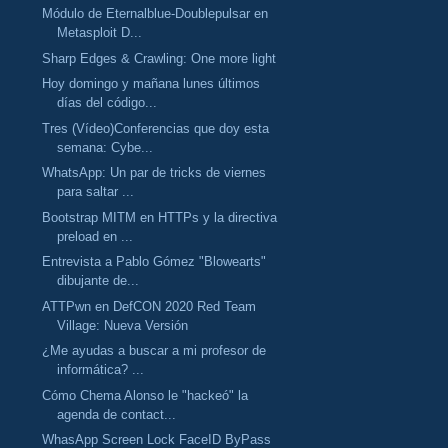
Módulo de Eternalblue-Doublepulsar en
Metasploit D...
Sharp Edges & Crawling: One more light
Hoy domingo y mañana lunes últimos
días del código...
Tres (Vídeo)Conferencias que doy esta
semana: Cybe...
WhatsApp: Un par de tricks de viernes
para saltar ...
Bootstrap MITM en HTTPs y la directiva
preload en ...
Entrevista a Pablo Gómez "Blowearts"
dibujante de...
ATTPwn en DefCON 2020 Red Team
Village: Nueva Versión
¿Me ayudas a buscar a mi profesor de
informática? ...
Cómo Chema Alonso le "hackeó" la
agenda de contact...
WhasApp Screen Lock FaceID ByPass