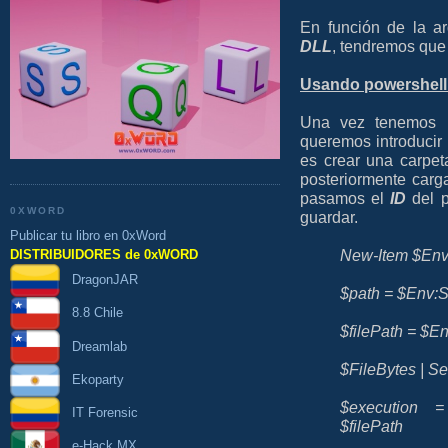
En función de la ar
DLL
, tendremos que 
Usando powershell
Una vez tenemos l
queremos introducir
es crear una carpet
posteriormente carg
pasamos el
ID
del p
0XWORD
guardar.
Publicar tu libro en 0xWord
New-Item $Env:
DISTRIBUIDORES de 0xWORD
DragonJAR
$path = $Env:S
8.8 Chile
$filePath = $E
Dreamlab
$FileBytes | S
Ekoparty
$execution = 
IT Forensic
$filePath
e-Hack MX