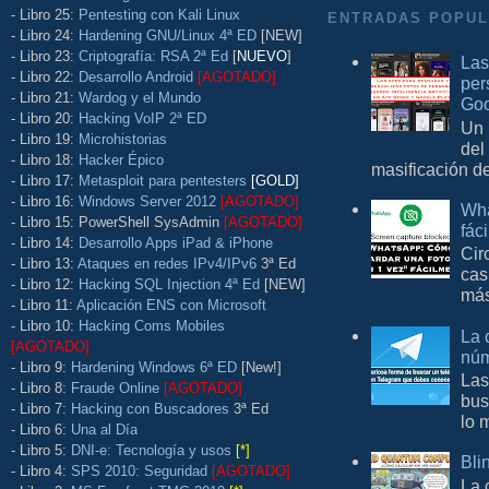
- Libro 25:
Pentesting con Kali Linux
ENTRADAS POPU
- Libro 24:
Hardening GNU/Linux 4ª ED
[NEW]
- Libro 23:
Criptografía: RSA 2ª Ed
[
NUEVO
]
Las
- Libro 22:
Desarrollo Android
[AGOTADO]
per
- Libro 21:
Wardog y el Mundo
Goo
- Libro 20:
Hacking VoIP 2ª ED
Un 
- Libro 19:
Microhistorias
del
- Libro 18:
Hacker Épico
masificación d
- Libro 17:
Metasploit para pentesters
[GOLD]
- Libro 16:
Windows Server 2012
[AGOTADO]
Wha
- Libro 15: PowerShell SysAdmin
[AGOTADO]
fác
- Libro 14:
Desarrollo Apps iPad & iPhone
Cir
- Libro 13:
Ataques en redes IPv4/IPv6
3ª Ed
cas
- Libro 12:
Hacking SQL Injection 4ª Ed
[NEW]
más
- Libro 11:
Aplicación ENS con Microsoft
- Libro 10:
Hacking Coms Mobiles
La 
[AGOTADO]
núm
- Libro 9:
Hardening Windows 6ª ED
[New!]
Las
- Libro 8:
Fraude Online
[AGOTADO]
bus
- Libro 7:
Hacking con Buscadores
3ª Ed
lo 
- Libro 6:
Una al Día
- Libro 5:
DNI-e: Tecnología y usos
[*]
Bli
- Libro 4:
SPS 2010: Seguridad
[AGOTADO]
La 