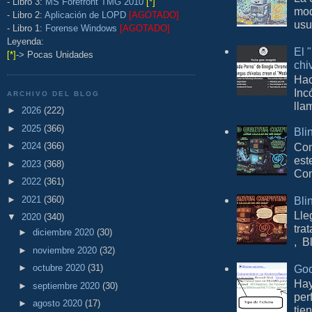
- Libro 3:
MS Forefront TMG 2010
[*]
mod
- Libro 2:
Aplicación de LOPD
[AGOTADO]
usu
- Libro 1:
Forense Windows
[AGOTADO]
Leyenda:
El 
[*]
-> Pocas Unidades
chi
Hac
Inc
ARCHIVO DEL BLOG
lla
►
2026
(222)
►
2025
(366)
Bli
Con
►
2024
(366)
est
►
2023
(368)
Com
►
2022
(361)
Bli
►
2021
(360)
Lle
▼
2020
(340)
tra
►
diciembre 2020
(30)
, B
►
noviembre 2020
(32)
Goo
►
octubre 2020
(31)
Hay
►
septiembre 2020
(30)
per
►
agosto 2020
(17)
tie