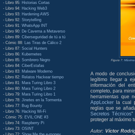
- Libro 95:
Historias Cortas
- Libro 94:
Hacking Web3
- Libro 93:
Hardening AWS
- Libro 92:
Storytelling
- Libro 91:
WhatsApp INT
- Libro 90:
De Caverna a Metaverso
- Libro 89:
Ciberseguridad de tú a tú
- Cómic 88:
Las Tiras de Cálico 2
- Libro 87:
Social Hunters
- Libro 86:
Kubernetes
- Libro 85:
Sombrero Negro
Figura 7:
Máxima 
- Libro 84:
CiberEstafas
- Libro 83:
Malware Moderno
A modo de conclusió
- Libro 82:
Relatos Hackear tiempo
legítimo llegar a e
- Libro 81:
Mara Turing Libro 3
información del en
- Libro 80:
Mara Turing Libro 2
completo, para minim
- Libro 79:
Mara Turing Libro 1
herramientas que 
- Libro 78:
Jinetes en la Tormenta
AppLocker
la cual p
- Libro 77:
Bug Bounty
reglas que se añada
- Libro 76:
Hacking Wi-Fi
Secretos Técnicos
”
- Cómic 75:
EVIL:ONE #3
proteger al máximo 
- Libro 74:
Raspberry Pi
- Libro 73:
OSINT
Autor:
Víctor Rodr
- Libro 72:
Show Me the e-money