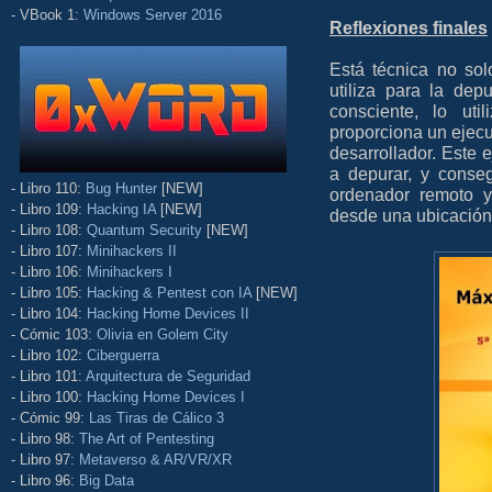
- VBook 1:
Windows Server 2016
Reflexiones finales
Está técnica no sol
utiliza para la de
consciente, lo ut
proporciona un ejecu
desarrollador. Este 
a depurar, y conse
- Libro 110:
Bug Hunter
[NEW]
ordenador remoto y
- Libro 109:
Hacking IA
[NEW]
desde una ubicación
- Libro 108:
Quantum Security
[NEW]
- Libro 107:
Minihackers II
- Libro 106:
Minihackers I
- Libro 105:
Hacking & Pentest con IA
[NEW]
- Libro 104:
Hacking Home Devices II
- Cómic 103:
Olivia en Golem City
- Libro 102:
Ciberguerra
- Libro 101:
Arquitectura de Seguridad
- Libro 100:
Hacking Home Devices I
- Cómic 99:
Las Tiras de Cálico 3
- Libro 98:
The Art of Pentesting
- Libro 97:
Metaverso & AR/VR/XR
- Libro 96:
Big Data