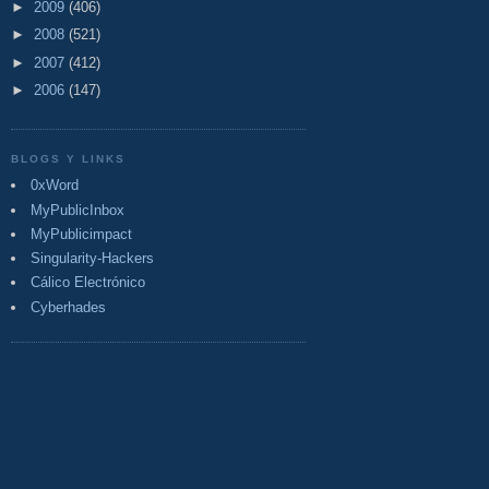
►
2009
(406)
►
2008
(521)
►
2007
(412)
►
2006
(147)
BLOGS Y LINKS
0xWord
MyPublicInbox
MyPublicimpact
Singularity-Hackers
Cálico Electrónico
Cyberhades