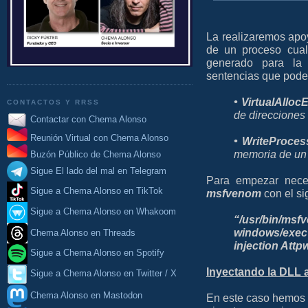
La realizaremos ap
de un proceso cualq
generado para la 
sentencias que pode
• VirtualAlloc
CONTACTOS Y RRSS
de direcciones 
Contactar con Chema Alonso
Reunión Virtual con Chema Alonso
• WriteProce
memoria de un 
Buzón Público de Chema Alonso
Sigue El lado del mal en Telegram
Para empezar nece
Sigue a Chema Alonso en TikTok
msfvenom
con el s
Sigue a Chema Alonso en Whakoom
“/usr/bin/m
windows/exec
Chema Alonso en Threads
injection Attpw
Sigue a Chema Alonso en Spotify
Inyectando la DLL 
Sigue a Chema Alonso en Twitter / X
Chema Alonso en Mastodon
En este caso hemos 