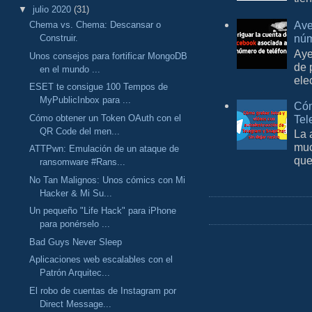
▼
julio 2020
(31)
Ave
Chema vs. Chema: Descansar o
núm
Construir.
Aye
Unos consejos para fortificar MongoDB
de 
en el mundo ...
ele
ESET te consigue 100 Tempos de
MyPublicInbox para ...
Cóm
Cómo obtener un Token OAuth con el
Tel
QR Code del men...
La 
muc
ATTPwn: Emulación de un ataque de
que
ransomware #Rans...
No Tan Malignos: Unos cómics con Mi
Hacker & Mi Su...
Un pequeño "Life Hack" para iPhone
para ponérselo ...
Bad Guys Never Sleep
Aplicaciones web escalables con el
Patrón Arquitec...
El robo de cuentas de Instagram por
Direct Message...