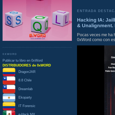
ENTRADA DESTAC
Hacking IA: Jail
& Unalignment. 
Pocas veces me ha he
0xWord como con este 
0XWORD
Publicar tu libro en 0xWord
DISTRIBUIDORES de 0xWORD
DragonJAR
8.8 Chile
Dreamlab
Ekoparty
IT Forensic
e-Hack MX