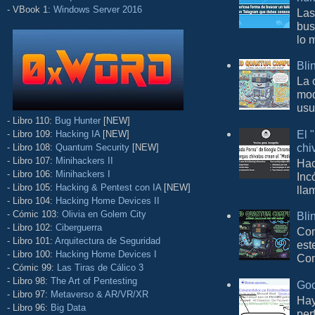
- VBook 1:
Windows Server 2016
Las
bus
lo 
Bli
La 
mod
usu
- Libro 110:
Bug Hunter
[NEW]
El 
- Libro 109:
Hacking IA
[NEW]
chi
- Libro 108:
Quantum Security
[NEW]
- Libro 107:
Minihackers II
Hac
- Libro 106:
Minihackers I
Inc
- Libro 105:
Hacking & Pentest con IA
[NEW]
lla
- Libro 104:
Hacking Home Devices II
- Cómic 103:
Olivia en Golem City
Bli
- Libro 102:
Ciberguerra
Con
- Libro 101:
Arquitectura de Seguridad
est
- Libro 100:
Hacking Home Devices I
Com
- Cómic 99:
Las Tiras de Cálico 3
- Libro 98:
The Art of Pentesting
Goo
- Libro 97:
Metaverso & AR/VR/XR
Hay
- Libro 96:
Big Data
per