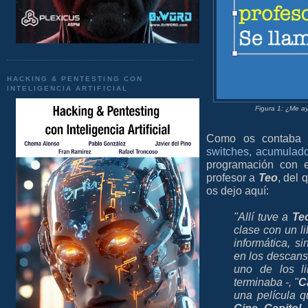
HACKING & PENTESTING CON
INTELIGENCIA ARTIFICIAL
Figura 1: ¿Me ay
Como os contaba e
switches, acumulad
programación con 
profesor a
Teo
, del 
os dejo aquí:
"Allí tuve a
Te
clase con un li
informática, si
en los descans
uno de los l
terminaba -, "
C
una película 