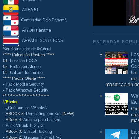
AREA 51
Comunidad Dojo Panamá
AIYON Panamá
ARPAHE SOLUTIONS
ENTRADAS POPU
Ser distribuidor de 0xWord
Las
***** Colección Pósters *****
per
01:
Fear the FOCA
Goo
02:
Professor Alonso
Un 
03:
Cálico Electrónico
del
***** Packs Oferta *****
masificación d
-
Pack Mobile Security
-
Pack Windows Security
Wha
******************************
fác
VBooks
-
¿Qué son los VBooks?
Cir
- VBOOK 5:
Pentesting con Kali
[NEW]
cas
- VBook 4:
Arduino para hackers
más
-
Pack VBook 1, 2 y 3
La 
- VBook 3:
Ethical Hacking
núm
- VBook 2:
Ataques IPv4 & IPv6