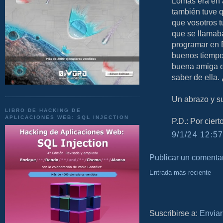
Lomas era en 
también tuve q
que vosotros t
que se llamaba
programar en 
buenos tiempos
buena amiga e
saber de ella.
Un abrazo y s
LIBRO DE HACKING DE
APLICACIONES WEB: SQL INJECTION
P.D.: Por ciert
9/1/24 12:57
Publicar un comenta
Entrada más reciente
Suscribirse a:
Enviar