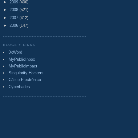
►
2009
(406)
►
2008
(521)
►
2007
(412)
►
2006
(147)
BLOGS Y LINKS
0xWord
MyPublicInbox
MyPublicimpact
Singularity-Hackers
Cálico Electrónico
Cyberhades