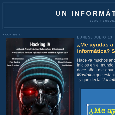
UN INFORMÁT
BLOG PERSON
HACKING IA
LUNES, JULIO 13,
¿Me ayudas a 
informática? S
Hace ya muchos añ
inicios en el mundo 
doce años me apunt
Móstoles
que estaba
- y que decía
"La inf