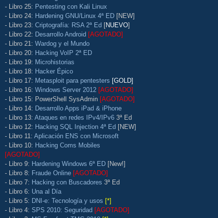
- Libro 25:
Pentesting con Kali Linux
- Libro 24:
Hardening GNU/Linux 4ª ED
[NEW]
- Libro 23:
Criptografía: RSA 2ª Ed
[
NUEVO
]
- Libro 22:
Desarrollo Android
[AGOTADO]
- Libro 21:
Wardog y el Mundo
- Libro 20:
Hacking VoIP 2ª ED
- Libro 19:
Microhistorias
- Libro 18:
Hacker Épico
- Libro 17:
Metasploit para pentesters
[GOLD]
- Libro 16:
Windows Server 2012
[AGOTADO]
- Libro 15: PowerShell SysAdmin
[AGOTADO]
- Libro 14:
Desarrollo Apps iPad & iPhone
- Libro 13:
Ataques en redes IPv4/IPv6
3ª Ed
- Libro 12:
Hacking SQL Injection 4ª Ed
[NEW]
- Libro 11:
Aplicación ENS con Microsoft
- Libro 10:
Hacking Coms Mobiles
[AGOTADO]
- Libro 9:
Hardening Windows 6ª ED
[New!]
- Libro 8:
Fraude Online
[AGOTADO]
- Libro 7:
Hacking con Buscadores
3ª Ed
- Libro 6:
Una al Día
- Libro 5:
DNI-e: Tecnología y usos
[*]
- Libro 4:
SPS 2010: Seguridad
[AGOTADO]