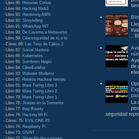
- Libro 95:
Historias Cortas
tie
- Libro 94:
Hacking Web3
- Libro 93:
Hardening AWS
Bli
- Libro 92:
Storytelling
Lle
- Libro 91:
WhatsApp INT
tra
- Libro 90:
De Caverna a Metaverso
, B
- Libro 89:
Ciberseguridad de tú a tú
- Cómic 88:
Las Tiras de Cálico 2
Ave
- Libro 87:
Social Hunters
núm
- Libro 86:
Kubernetes
Aye
- Libro 85:
Sombrero Negro
de 
- Libro 84:
CiberEstafas
ele
- Libro 83:
Malware Moderno
- Libro 82:
Relatos Hackear tiempo
Ope
- Libro 81:
Mara Turing Libro 3
Exp
- Libro 80:
Mara Turing Libro 2
par
- Libro 79:
Mara Turing Libro 1
La 
- Libro 78:
Jinetes en la Tormenta
pos
- Libro 77:
Bug Bounty
seguridad repo
- Libro 76:
Hacking Wi-Fi
- Cómic 75:
EVIL:ONE #3
- Libro 74:
Raspberry Pi
- Libro 73:
OSINT
- Libro 72:
Show Me the e-money