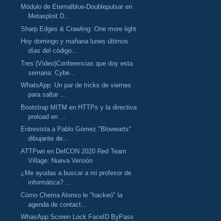
Módulo de Eternalblue-Doublepulsar en
Metasploit D...
Sharp Edges & Crawling: One more light
Hoy domingo y mañana lunes últimos
días del código...
Tres (Vídeo)Conferencias que doy esta
semana: Cybe...
WhatsApp: Un par de tricks de viernes
para saltar ...
Bootstrap MITM en HTTPs y la directiva
preload en ...
Entrevista a Pablo Gómez "Blowearts"
dibujante de...
ATTPwn en DefCON 2020 Red Team
Village: Nueva Versión
¿Me ayudas a buscar a mi profesor de
informática? ...
Cómo Chema Alonso le "hackeó" la
agenda de contact...
WhasApp Screen Lock FaceID ByPass