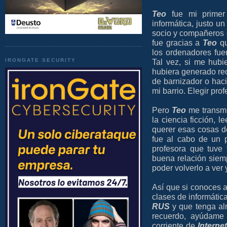
Teo
fue mi primer 
informática, justo u
socio y compañeros d
fue gracias a
Teo
qu
los ordenadores fue
IRONGATE SECURITY
Tal vez, si me hub
hubiera generado rec
de barnizador o haci
mi barrio. Elegir pro
Pero
Teo
me transmit
la ciencia ficción, l
querer esas cosas d
fue al cabo de un 
profesora que tuve
buena relación sie
poder volverlo a ver y
Así que si conoces 
clases de informátic
RUS
y que tenga al
recuerdo, ayúdame 
corriente de
Interne