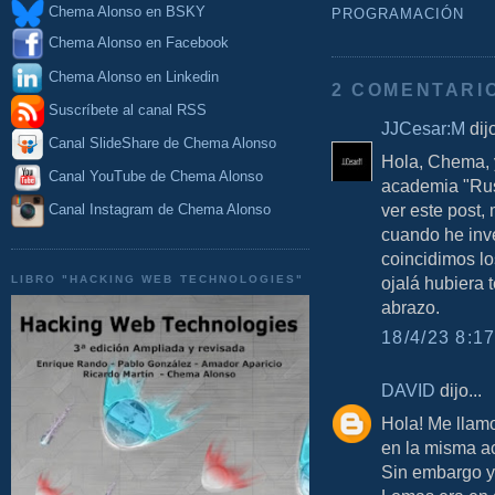
Chema Alonso en BSKY
PROGRAMACIÓN
Chema Alonso en Facebook
Chema Alonso en Linkedin
2 COMENTARI
Suscríbete al canal RSS
JJCesar:M
dijo
Canal SlideShare de Chema Alonso
Hola, Chema, y
Canal YouTube de Chema Alonso
academia "Rus
ver este post,
Canal Instagram de Chema Alonso
cuando he inve
coincidimos los
ojalá hubiera 
LIBRO "HACKING WEB TECHNOLOGIES"
abrazo.
18/4/23 8:17
DAVID
dijo...
Hola! Me llamo
en la misma ac
Sin embargo yo 