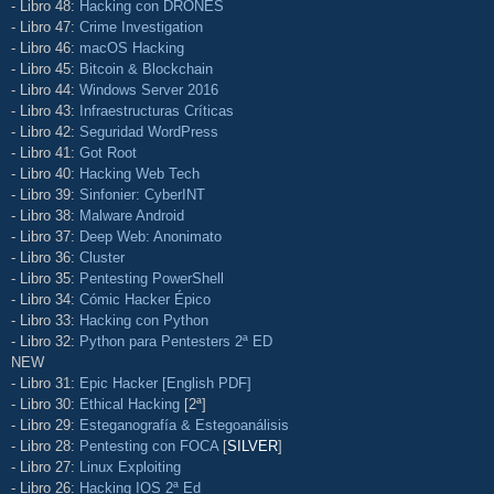
- Libro 48:
Hacking con DRONES
- Libro 47:
Crime Investigation
- Libro 46:
macOS Hacking
- Libro 45:
Bitcoin & Blockchain
- Libro 44:
Windows Server 2016
- Libro 43:
Infraestructuras Críticas
- Libro 42:
Seguridad WordPress
- Libro 41:
Got Root
- Libro 40:
Hacking Web Tech
- Libro 39:
Sinfonier: CyberINT
- Libro 38:
Malware Android
- Libro 37:
Deep Web: Anonimato
- Libro 36:
Cluster
- Libro 35:
Pentesting PowerShell
- Libro 34:
Cómic Hacker Épico
- Libro 33:
Hacking con Python
- Libro 32:
Python para Pentesters 2ª ED
NEW
- Libro 31:
Epic Hacker [English PDF]
- Libro 30:
Ethical Hacking
[2ª]
- Libro 29:
Esteganografía & Estegoanálisis
- Libro 28:
Pentesting con FOCA
[
SILVER
]
- Libro 27:
Linux Exploiting
- Libro 26:
Hacking IOS 2ª Ed