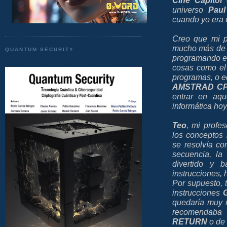
Cine Capitol
universo
Paul
cuando yo era 
Creo que mi 
mucho más de l
QUANTUM SECURITY
programando 
cosas como e
programas, o 
AMSTRAD CP
entrar en aqu
informática hoy
Teo
, mi profe
los conceptos 
se resolvía con
secuencia, la 
divertido y 
instrucciones, 
Por supuesto, t
instrucciones
quedaría muy m
recomendaba 
RETURN
o de 