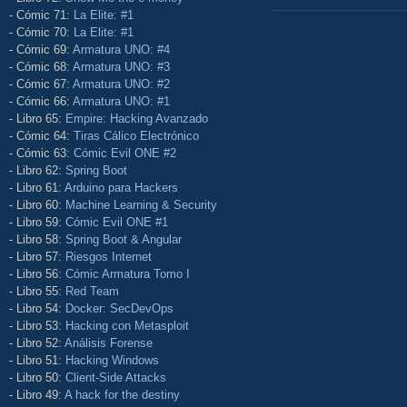
- Cómic 71:
La Elite: #1
- Cómic 70:
La Elite: #1
- Cómic 69:
Armatura UNO: #4
- Cómic 68:
Armatura UNO: #3
- Cómic 67:
Armatura UNO: #2
- Cómic 66:
Armatura UNO: #1
- Libro 65:
Empire: Hacking Avanzado
- Cómic 64:
Tiras Cálico Electrónico
- Cómic 63:
Cómic Evil ONE #2
- Libro 62:
Spring Boot
- Libro 61:
Arduino para Hackers
- Libro 60:
Machine Learning & Security
- Libro 59:
Cómic Evil ONE #1
- Libro 58:
Spring Boot & Angular
- Libro 57:
Riesgos Internet
- Libro 56:
Cómic Armatura Tomo I
- Libro 55:
Red Team
- Libro 54:
Docker: SecDevOps
- Libro 53:
Hacking con Metasploit
- Libro 52:
Análisis Forense
- Libro 51:
Hacking Windows
- Libro 50:
Client-Side Attacks
- Libro 49:
A hack for the destiny