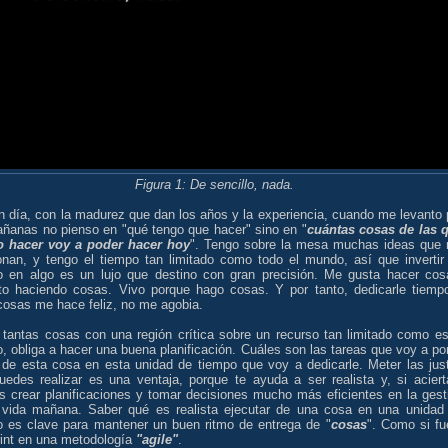
Figura 1: De sencillo, nada.
n día, con la madurez que dan los años y la experiencia, cuando me levanto 
añanas no pienso en "qué tengo que hacer" sino en "
cuántas cosas de las 
o hacer voy a poder hacer hoy
". Tengo sobre la mesa muchas ideas que
onan, y tengo el tiempo tan limitado como todo el mundo, así que invertir
o en algo es un lujo que destino con gran precisión. Me gusta hacer cos
uto haciendo cosas. Vivo porque hago cosas. Y por tanto, dedicarle tiemp
cosas me hace feliz, no me agobia.
 tantas cosas con una región crítica sobre un recurso tan limitado como es
, obliga a hacer una buena planificación. Cuáles son las tareas que voy a po
 de esta cosa en esta unidad de tiempo que voy a dedicarle. Meter las jus
uedes realizar es una ventaja, porque te ayuda a ser realista y, si aciert
s crear planificaciones y tomar decisiones mucho más eficientes en la gest
 vida mañana. Saber qué es realista ejecutar de una cosa en una unidad
o es clave para mantener un buen ritmo de entrega de "
cosas
". Como si fu
rint en una metodología
"agile"
.