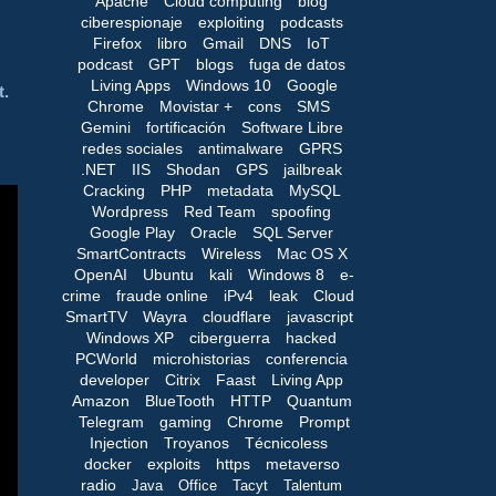
Apache
Cloud computing
blog
ciberespionaje
exploiting
podcasts
Firefox
libro
Gmail
DNS
IoT
podcast
GPT
blogs
fuga de datos
Living Apps
Windows 10
Google
t.
Chrome
Movistar +
cons
SMS
Gemini
fortificación
Software Libre
redes sociales
antimalware
GPRS
.NET
IIS
Shodan
GPS
jailbreak
Cracking
PHP
metadata
MySQL
Wordpress
Red Team
spoofing
Google Play
Oracle
SQL Server
SmartContracts
Wireless
Mac OS X
OpenAI
Ubuntu
kali
Windows 8
e-
crime
fraude online
iPv4
leak
Cloud
SmartTV
Wayra
cloudflare
javascript
Windows XP
ciberguerra
hacked
PCWorld
microhistorias
conferencia
developer
Citrix
Faast
Living App
Amazon
BlueTooth
HTTP
Quantum
Telegram
gaming
Chrome
Prompt
Injection
Troyanos
Técnicoless
docker
exploits
https
metaverso
radio
Java
Office
Tacyt
Talentum