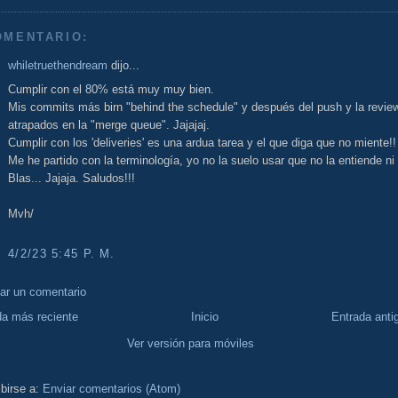
OMENTARIO:
whiletruethendream
dijo...
Cumplir con el 80% está muy muy bien.
Mis commits más birn "behind the schedule" y después del push y la revie
atrapados en la "merge queue". Jajajaj.
Cumplir con los 'deliveries' es una ardua tarea y el que diga que no miente!!
Me he partido con la terminología, yo no la suelo usar que no la entiende ni
Blas... Jajaja. Saludos!!!
Mvh/
4/2/23 5:45 P. M.
car un comentario
da más reciente
Inicio
Entrada anti
Ver versión para móviles
birse a:
Enviar comentarios (Atom)