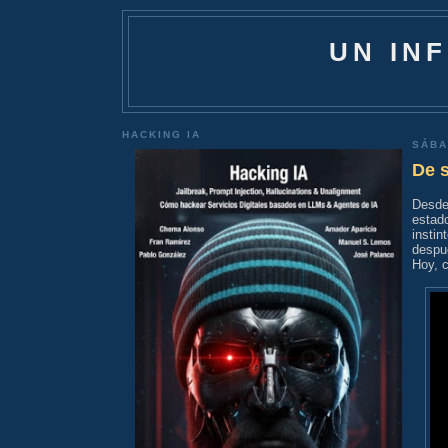
UN IN
HACKING IA
SÁBA
De s
Desde
estad
insti
despu
Hoy, 