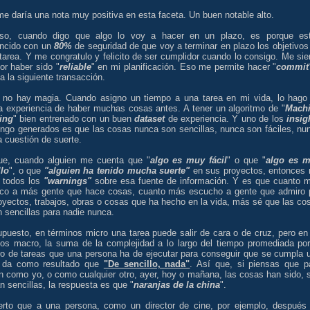
e daría una nota muy positiva en esta faceta. Un buen notable alto.
so, cuando digo que algo lo voy a hacer en un plazo, es porque es
ncido con un
80%
de seguridad de que voy a terminar en plazo los objetivos
tarea. Y me congratulo y felicito de ser cumplidor cuando lo consigo. Me sie
or haber sido "
reliable
" en mi planificación. Eso me permite hacer "
commit
a la siguiente transacción.
, no hay magia. Cuando asigno un tiempo a una tarea en mi vida, lo hago
a experiencia de haber muchas cosas antes. A tener un algoritmo de "
Mach
ing
" bien entrenado con un buen
dataset
de experiencia. Y uno de los
insig
engo generados es que las cosas nunca son sencillas, nunca son fáciles, nu
 cuestión de suerte.
ue, cuando alguien me cuenta que "
algo es muy fácil
" o que "
algo es 
llo
", o que
"alguien ha tenido mucha suerte"
en sus proyectos, entonces
n todos los
"warnings"
sobre esa fuente de información. Y es que cuanto 
co a más gente que hace cosas, cuanto más escucho a gente que admiro 
oyectos, trabajos, obras o cosas que ha hecho en la vida, más sé que las co
 sencillas para nadie nunca.
upuesto, en términos micro una tarea puede salir de cara o de cruz, pero en
nos macro, la suma de la complejidad a lo largo del tiempo promediada por
o de tareas que una persona ha de ejecutar para conseguir que se cumpla 
 da como resultado que
"De sencillo, nada"
. Así que, si piensas que p
en como yo, o como cualquier otro, ayer, hoy o mañana, las cosas han sido, 
n sencillas, la respuesta es que "
naranjas de la china
".
erto que a una persona, como un director de cine, por ejemplo, después