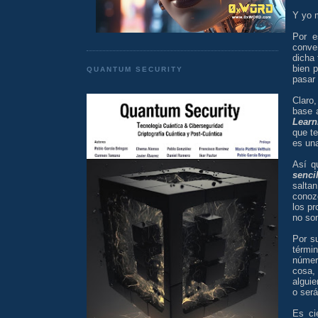
Y yo m
Por e
conve
dicha 
bien p
QUANTUM SECURITY
pasar 
Claro
base 
Learn
que t
es una
Así q
senci
salta
conoz
los pr
no son
Por s
térmi
númer
cosa,
algui
o será
Es ci