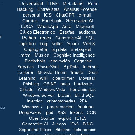
Universidad
LLMs
Metadatos
Reto
Hacking
Entrevistas
Análisis Forense
personal
iOS
ChatGPT
e-mail
Cómics
Facebook
Generative-AI
LUCA
WhatsApp
Aura
Microsoft
Cálico Electrónico
Estafas
auditoría
w
Python
redes
GenerativeAI
SQL
Injection
bug
twitter
Spam
Web3
Criptografía
big data
metasploit
mitm
Música
Cognitive Intelligence
Blockchain
innovación
Cognitive
Services
PowerShell
BigData
Internet
Explorer
Movistar Home
fraude
Deep
Learning
WiFi
cibercrimen
Movistar
Phishing
OSINT
bugs
hardware
Cifrado
Windows Vista
Herramientas
Windows Server
bitcoin
Blind SQL
Injection
criptomonedas
2FA
Windows 7
programación
Youtube
gua
DeepFakes
ipad
XSS
tokens
CON
Open Source
exploit
IE IE9
Generative AI
Juegos
IPv6
BING
Seguridad Física
Bitcoins
tokenomics