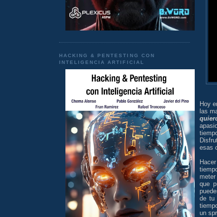
HACKING & PENTESTING CON
INTELIGENCIA ARTIFICIAL
Hoy e
las m
quier
apasi
tiemp
Disfr
esas 
Hacer
tiempo
meter
que p
puede
de tu
tiemp
un sp