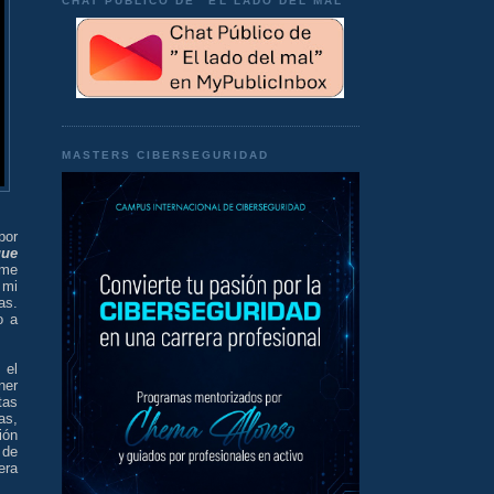
CHAT PÚBLICO DE "EL LADO DEL MAL"
MASTERS CIBERSEGURIDAD
por
que
 me
 mi
as.
o a
 el
ner
tas
as,
ión
 de
era