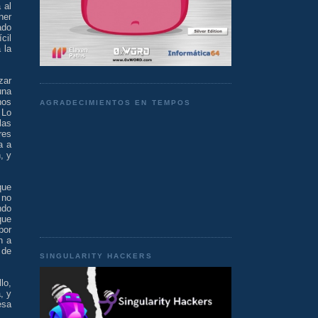
 al
ner
ado
cil
 la
zar
una
nos
AGRADECIMIENTOS EN TEMPOS
 Lo
las
res
a a
, y
que
 no
ndo
que
por
n a
 de
SINGULARITY HACKERS
lo,
, y
esa