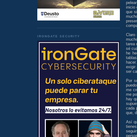
pelea
inicio
que s
mucho,
presen
compa
Claro 
IRONGATE SECURITY
mucho
tarea
sé cuá
he he
tabla
hacer.
exigir
ser ca
Por s
puedo 
me cr
me po
hay q
supue
cada 
que, d
Así qu
tienes
segui
person