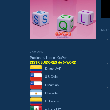
ENTR
0XWORD
Publicar tu libro en 0xWord
DISTRIBUIDORES de 0xWORD
DragonJAR
8.8 Chile
Dreamlab
Ekoparty
IT Forensic
e-Hack MX