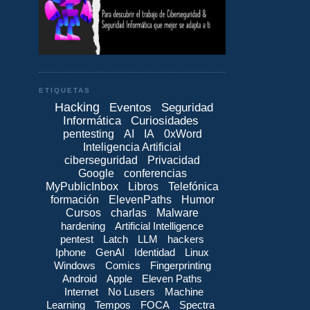
ETIQUETAS
Hacking
Eventos
Seguridad
Informática
Curiosidades
pentesting
AI
IA
0xWord
Inteligencia Artificial
ciberseguridad
Privacidad
Google
conferencias
MyPublicInbox
Libros
Telefónica
formación
ElevenPaths
Humor
Cursos
charlas
Malware
hardening
Artificial Intelligence
pentest
Latch
LLM
hackers
Iphone
GenAI
Identidad
Linux
Windows
Comics
Fingerprinting
Android
Apple
Eleven Paths
Internet
No Lusers
Machine
Learning
Tempos
FOCA
Spectra