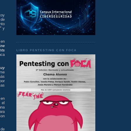
toy
 de
nto
"
y
 en
ine
hts
LIBRO PENTESTING CON FOCA
nca
muy
 me
más
por
sas
 en
 el
una
ara
son
 de