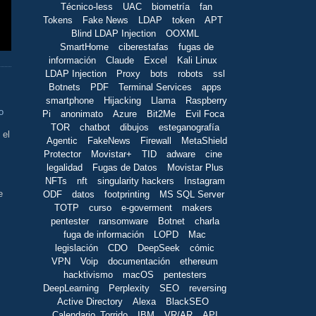
Técnico-less
UAC
biometría
fan
Tokens
Fake News
LDAP
token
APT
Blind LDAP Injection
OOXML
SmartHome
ciberestafas
fugas de
información
Claude
Excel
Kali Linux
LDAP Injection
Proxy
bots
robots
ssl
Botnets
PDF
Terminal Services
apps
smartphone
Hijacking
Llama
Raspberry
o
Pi
anonimato
Azure
Bit2Me
Evil Foca
TOR
chatbot
dibujos
esteganografía
 el
Agentic
FakeNews
Firewall
MetaShield
Protector
Movistar+
TID
adware
cine
legalidad
Fugas de Datos
Movistar Plus
NFTs
nft
singularity hackers
Instagram
e
ODF
datos
footprinting
MS SQL Server
TOTP
curso
e-goverment
makers
pentester
ransomware
Botnet
charla
fuga de información
LOPD
Mac
legislación
CDO
DeepSeek
cómic
VPN
Voip
documentación
ethereum
hacktivismo
macOS
pentesters
DeepLearning
Perplexity
SEO
reversing
Active Directory
Alexa
BlackSEO
Calendario_Torrido
IBM
VR/AR
API