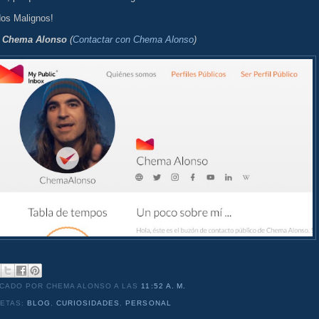
dos Malignos!
:
Chema Alonso
(
Contactar con Chema Alonso
)
ICADO POR CHEMA ALONSO
A LAS
11:52 A. M.
UETAS:
BLOG
,
CURIOSIDADES
,
PERSONAL