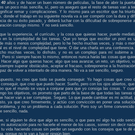
r
40
años y de hacer un buen número de películas, la fase de abrir la puerta
 es un poco más sencilla, sí, pero os aseguro que el resto de tareas van a te
ignificar remar y complicaciones. Y lo mismo para un escritor que ha triunf
 donde el trabajo en su siguiente novela va a ser competir con la dura y difí
cia de su éxito pasado, y deberá luchar con la dificultad de sobreponerse a
ración consigo mismo. Y no será sencillo.
que la experiencia, el currículo, y la cosa que quieras hacer, puede mediati
 en la complejidad de las tareas. Que yo tenga que escribir un post es 
 de más o menos complejidad, pero lo he hecho muchas veces, y más o me
l es el nivel de complejidad que tiene. O dar una charla en una conferencia.
cho muchas veces, lo disfruto, y no es un complejo para mí subirme a 
s. Pero si siempre haces lo mismo, entonces nunca harás las cosas que quie
 Hacer algo que quieras hacer, algo que sea avanzar, un reto, un objetivo, v
 siempre superar obstáculos, aceptar el fracaso, sobreponerse a la frustración
paz de volver a intentarlo de otra manera. No va a ser sencillo, seguro.
upuesto, no creo que todo se pueda conseguir. Yo hago cosas que creo 
conseguir, que creo que puedo hacer. Sueño, pero con los ojos abiertos, que
eo que el mundo se vaya a conjurar para que yo consiga las cosas. Y cua
ngo los objetivos, os prometo que parto de la base de que todas las tareas 
ue hacer van a ser complejas. Seguro. Lo que puede cambiar es mi actitud, 
sto, ya que creo firmemente, y actúo con convicción en poner una solució
problema, y no un problema a cada solución. Pero soy un firme convencido
e sencillo, nada.
e, si alguien te dice que algo es sencillo, o que para mí algo ha sido sencil
 mi autorización para no hacerle el menor de los casos, sonreír sin decir nada
r tu vida haciendo cosas sin perder un segundo con los consejos que te dé 
a, porque no te van a hacer ningún bien.