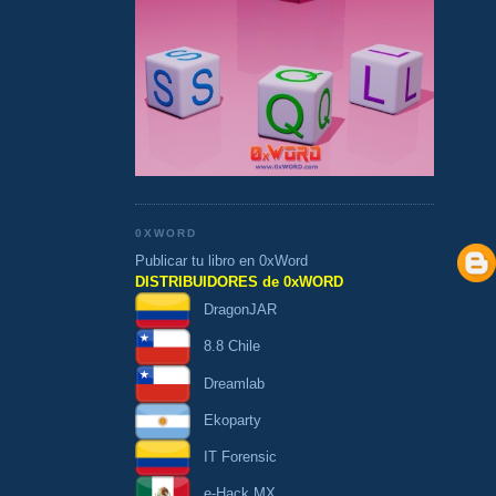
0XWORD
Publicar tu libro en 0xWord
DISTRIBUIDORES de 0xWORD
DragonJAR
8.8 Chile
Dreamlab
Ekoparty
IT Forensic
e-Hack MX