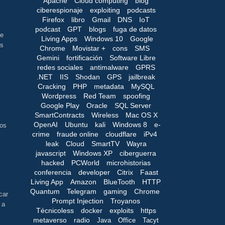
Apache
Cloud computing
blog
ciberespionaje
exploiting
podcasts
Firefox
libro
Gmail
DNS
IoT
podcast
GPT
blogs
fuga de datos
ce
Living Apps
Windows 10
Google
es
Chrome
Movistar +
cons
SMS
Gemini
fortificación
Software Libre
redes sociales
antimalware
GPRS
.NET
IIS
Shodan
GPS
jailbreak
Cracking
PHP
metadata
MySQL
Wordpress
Red Team
spoofing
Google Play
Oracle
SQL Server
SmartContracts
Wireless
Mac OS X
OpenAI
Ubuntu
kali
Windows 8
e-
los
crime
fraude online
cloudflare
iPv4
leak
Cloud
SmartTV
Wayra
javascript
Windows XP
ciberguerra
hacked
PCWorld
microhistorias
conferencia
developer
Citrix
Faast
Living App
Amazon
BlueTooth
HTTP
Quantum
Telegram
gaming
Chrome
car
Prompt Injection
Troyanos
 a
Técnicoless
docker
exploits
https
metaverso
radio
Java
Office
Tacyt