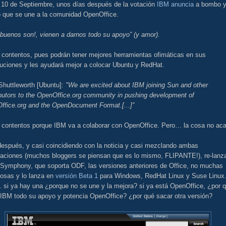
a 10 de Septiembre, unos días después de la votación
IBM anuncia
a bombo 
lo que se une a la comunidad OpenOffice.
buenos son!, vienen a darnos todo su apoyo” (y amor).
 contentos, pues podrán tener mejores herramientas ofimáticas en sus
buciones y les ayudará mejor a colocar Ubuntu y RedHat.
Shuttleworth [Ubuntu]:
"We are excited about IBM joining Sun and other
ibutors to the OpenOffice.org community in pushing development of
ffice.org and the OpenDocument Format.[...]”
 contentos porque IBM va a colaborar con OpenOffice. Pero… la cosa no ac
después, y casi coincidiendo con la noticia y casi mezclando ambas
maciones (muchos bloggers se piensan que es lo mismo, FLIPANTE!), re-lanz
 Symphony, que soporta ODF, las versiones anteriores de Office, no muchas
osas y lo lanza en
versión Beta 1
para Windows, RedHat Linux y Suse Linux
. si ya hay una ¿porque no se une y la mejora? si ya está OpenOffice, ¿por 
 IBM todo su apoyo y potencia OpenOffice? ¿por qué sacar otra versión?