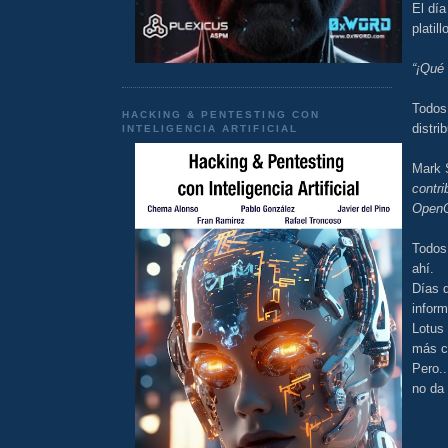
El dí
platil
“¡Qué 
Todos
HACKING & PENTESTING CON
distri
INTELIGENCIA ARTIFICIAL
Mark 
contr
OpenO
Todos
ahí.
Días 
infor
Lotus
más c
Pero..
no da