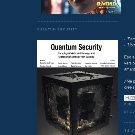
QUANTUM SECURITY
-
“Per
-
“Ubu
Eso sí
versió
amante
¿Me p
creéis
PUBL
ETIQ
14 