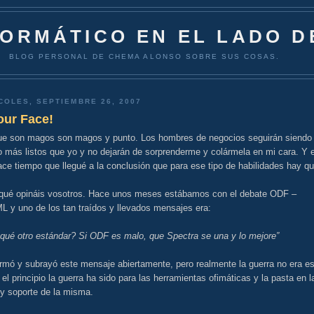
FORMÁTICO EN EL LADO D
BLOG PERSONAL DE CHEMA ALONSO SOBRE SUS COSAS.
COLES, SEPTIEMBRE 26, 2007
our Face!
ue son magos son magos y punto. Los hombres de negocios seguirán siendo
 más listos que yo y no dejarán de sorprenderme y colármela en mi cara. Y 
ce tiempo que llegué a la conclusión que para ese tipo de habilidades hay q
 qué opináis vosotros. Hace unos meses estábamos con el debate ODF –
 y uno de los tan traídos y llevados mensajes era:
 qué otro estándar? Si ODF es malo, que Spectra se una y lo mejore”
rmó y subrayó este mensaje abiertamente, pero realmente la guerra no era es
el principio la guerra ha sido para las herramientas ofimáticas y la pasta en l
 y soporte de la misma.