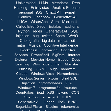
Universidad
LLMs
Metadatos
Reto
Hacking
Entrevistas
Análisis Forense
personal
iOS
ChatGPT
e-mail
Cómics
Facebook
Generative-AI
Yo
LUCA
WhatsApp
Aura
Microsoft
Cálico Electrónico
Estafas
auditoría
la
Python
redes
GenerativeAI
SQL
Injection
bug
twitter
Spam
Web3
Criptografía
big data
metasploit
mitm
Música
Cognitive Intelligence
Blockchain
innovación
Cognitive
Services
PowerShell
BigData
Internet
o,
Explorer
Movistar Home
fraude
Deep
s,
Learning
WiFi
cibercrimen
Movistar
Phishing
OSINT
bugs
hardware
Cifrado
Windows Vista
Herramientas
Windows Server
bitcoin
Blind SQL
Injection
criptomonedas
2FA
Windows 7
programación
Youtube
DeepFakes
ipad
XSS
tokens
CON
Open Source
exploit
IE IE9
Generative AI
Juegos
IPv6
BING
Seguridad Física
Bitcoins
tokenomics