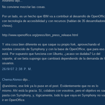
Anónimo dijo...
No conviene mezclar las cosas.
Por un lado, es un hecho que IBM va a contribuir al desarrollo de OpenOffi
con tecnología de accesibilidad y con recursos (hablan de 35 desarrollador
chinos).
http://www.openoffice.org/press/ibm_press_release.html
Y otra cosa bien diferente es que saque su propio fork, aprovechando el
nombre conocido de Symphony y con la base de OpenOffice, que para eso
está. Por supuesto que funciona con Ubuntu, ¿acaso se dudaba? Lo del
soporte, al ser beta supongo que cambiará dependiendo de la demanda de 
usuarios.
26/9/07 2:38 P. M.
Chema Alonso
dijo...
@anónimo, ese link ya lo puse en el post. Evidentemente que no es lo
mismo. Ahí está la gracia. Sí, colaboro con vosotros, pero el objetivo es sa
pasta con Symphony, y, lógicamente, todo lo que vaya en Symphony no va
ir en OpenOffice.