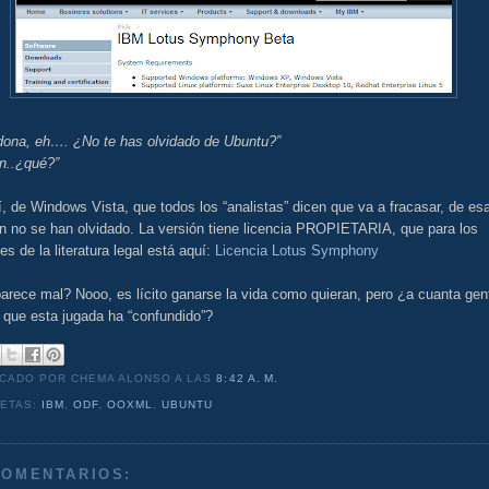
dona, eh…. ¿No te has olvidado de Ubuntu?”
n..¿qué?”
, de Windows Vista, que todos los “analistas” dicen que va a fracasar, de es
n no se han olvidado. La versión tiene licencia PROPIETARIA, que para los
s de la literatura legal está aquí:
Licencia Lotus Symphony
arece mal? Nooo, es lícito ganarse la vida como quieran, pero ¿a cuanta gen
 que esta jugada ha “confundido”?
ICADO POR CHEMA ALONSO
A LAS
8:42 A. M.
UETAS:
IBM
,
ODF
,
OOXML
,
UBUNTU
COMENTARIOS: