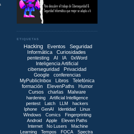
a
ETIQUETAS
Hacking
Eventos
Seguridad
Informática
Curiosidades
pentesting
AI
IA
0xWord
Inteligencia Artificial
ciberseguridad
Privacidad
Google
conferencias
MyPublicInbox
Libros
Telefónica
formación
ElevenPaths
Humor
Cursos
charlas
Malware
hardening
Artificial Intelligence
pentest
Latch
LLM
hackers
Iphone
GenAI
Identidad
Linux
Windows
Comics
Fingerprinting
Android
Apple
Eleven Paths
Internet
No Lusers
Machine
,
Learning
Tempos
FOCA
Spectra