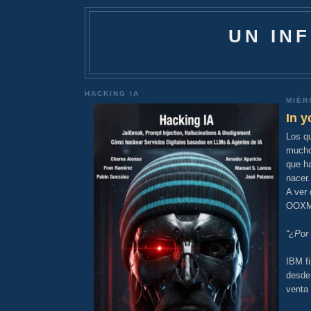
UN IN
HACKING IA
MIÉR
In y
Los q
mucho
que ha
nacer.
A ver
OOXML
“¿Por
IBM fi
desde 
venta