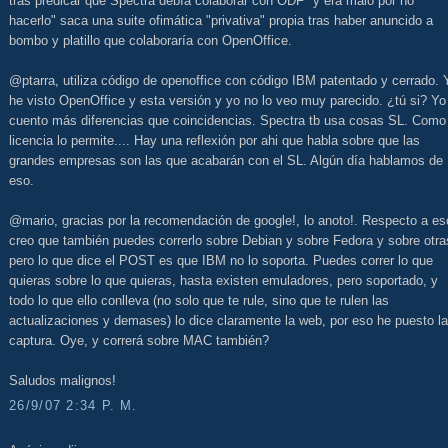
tras predicar que Spectra debía colaborar con ODF "y era malo por no
hacerlo" saca una suite ofimática "privativa" propia tras haber anuncido a
bombo y platillo que colaboraría con OpenOffice.
@ptarra, utiliza código de openoffice con código IBM patentado y cerrado. 
he visto OpenOffice y esta versión y yo no lo veo muy parecido. ¿tú si? Yo
cuento más diferencias que coincidencias. Spectra tb usa cosas SL. Como 
licencia lo permite.... Hay una reflexión por ahi que habla sobre que las
grandes empresas son las que acabarán con el SL. Algún día hablamos de
eso.
@mario, gracias por la recomendación de google!, lo anoto!. Respecto a es
creo que también puedes correrlo sobre Debian y sobre Fedora y sobre otra
pero lo que dice el POST es que IBM no lo soporta. Puedes correr lo que
quieras sobre lo que quieras, hasta existen emuladores, pero soportado, y
todo lo que ello conlleva (no solo que te rule, sino que te rulen las
actualizaciones y demases) lo dice claramente la web, por eso he puesto la
captura. Oye, y correrá sobre MAC también?
Saludos malignos!
26/9/07 2:34 P. M.