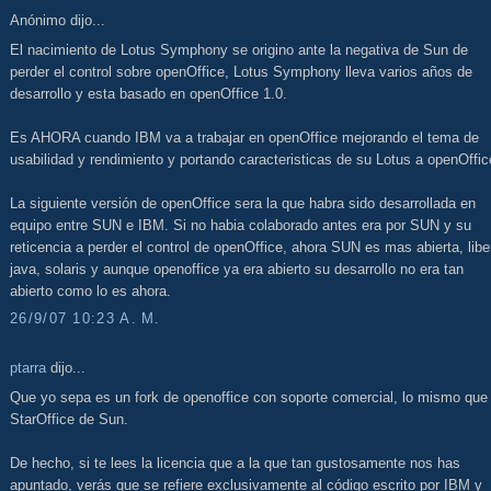
Anónimo dijo...
El nacimiento de Lotus Symphony se origino ante la negativa de Sun de
perder el control sobre openOffice, Lotus Symphony lleva varios años de
desarrollo y esta basado en openOffice 1.0.
Es AHORA cuando IBM va a trabajar en openOffice mejorando el tema de
usabilidad y rendimiento y portando caracteristicas de su Lotus a openOffic
La siguiente versión de openOffice sera la que habra sido desarrollada en
equipo entre SUN e IBM. Si no habia colaborado antes era por SUN y su
reticencia a perder el control de openOffice, ahora SUN es mas abierta, libe
java, solaris y aunque openoffice ya era abierto su desarrollo no era tan
abierto como lo es ahora.
26/9/07 10:23 A. M.
ptarra
dijo...
Que yo sepa es un fork de openoffice con soporte comercial, lo mismo que 
StarOffice de Sun.
De hecho, si te lees la licencia que a la que tan gustosamente nos has
apuntado, verás que se refiere exclusivamente al código escrito por IBM y