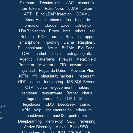
Talentum
Técnico-less
UAC
biometría
fan Tokens
Fake News
LDAP
token
APT
Blind LDAP Injection
OOXML
SmartHome
ciberestafas
fugas de
s
información
Claude
Excel
Kali Linux
LDAP Injection
Proxy
bots
robots
ssl
Botnets
PDF
Terminal Services
apps
smartphone
Hijacking
Llama
Raspberry
Pi
anonimato
Azure
Bit2Me
Evil Foca
TOR
chatbot
dibujos
esteganografía
Agentic
FakeNews
Firewall
MetaShield
Protector
Movistar+
TID
adware
cine
legalidad
Fugas de Datos
Movistar Plus
NFTs
nft
singularity hackers
Instagram
ODF
datos
footprinting
MS SQL Server
TOTP
curso
e-goverment
makers
pentester
ransomware
Botnet
charla
fuga de información
LOPD
Mac
legislación
CDO
DeepSeek
cómic
 ya
VPN
Voip
documentación
ethereum
s
hacktivismo
macOS
pentesters
el
DeepLearning
Perplexity
SEO
reversing
Active Directory
Alexa
BlackSEO
Calendario_Torrido
IBM
VR/AR
API