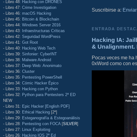
- Libro 48:
Hacking con DRONES
- Libro 47:
Crime Investigation
Suscribirse a:
Enviar
- Libro 46:
macOS Hacking
- Libro 45:
Bitcoin & Blockchain
- Libro 44:
Windows Server 2016
ENTRADA DESTAC
- Libro 43:
Infraestructuras Críticas
- Libro 42:
Seguridad WordPress
Hacking IA: Jail
- Libro 41:
Got Root
& Unalignment. 
- Libro 40:
Hacking Web Tech
- Libro 39:
Sinfonier: CyberINT
Pocas veces me ha he
- Libro 38:
Malware Android
0xWord como con este 
- Libro 37:
Deep Web: Anonimato
- Libro 36:
Cluster
- Libro 35:
Pentesting PowerShell
- Libro 34:
Cómic Hacker Épico
- Libro 33:
Hacking con Python
- Libro 32:
Python para Pentesters 2ª ED
NEW
- Libro 31:
Epic Hacker [English PDF]
- Libro 30:
Ethical Hacking
[2ª]
- Libro 29:
Esteganografía & Estegoanálisis
- Libro 28:
Pentesting con FOCA
[
SILVER
]
- Libro 27:
Linux Exploiting
- Libro 26:
Hacking IOS 2ª Ed