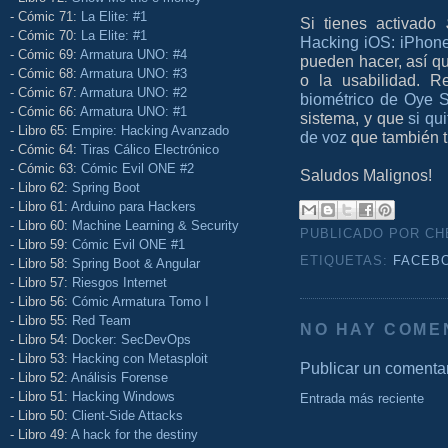
- Cómic 71:
La Elite: #1
Si tienes activado
- Cómic 70:
La Elite: #1
Hacking iOS: iPhon
- Cómic 69:
Armatura UNO: #4
pueden hacer, así qu
- Cómic 68:
Armatura UNO: #3
o la usabilidad. R
- Cómic 67:
Armatura UNO: #2
biométrico de Oye S
- Cómic 66:
Armatura UNO: #1
sistema, y que
si qu
- Libro 65:
Empire: Hacking Avanzado
de voz
que también t
- Cómic 64:
Tiras Cálico Electrónico
- Cómic 63:
Cómic Evil ONE #2
Saludos Malignos!
- Libro 62:
Spring Boot
- Libro 61:
Arduino para Hackers
- Libro 60:
Machine Learning & Security
PUBLICADO POR C
- Libro 59:
Cómic Evil ONE #1
ETIQUETAS:
FACEB
- Libro 58:
Spring Boot & Angular
- Libro 57:
Riesgos Internet
- Libro 56:
Cómic Armatura Tomo I
- Libro 55:
Red Team
NO HAY COME
- Libro 54:
Docker: SecDevOps
- Libro 53:
Hacking con Metasploit
Publicar un comenta
- Libro 52:
Análisis Forense
- Libro 51:
Hacking Windows
Entrada más reciente
- Libro 50:
Client-Side Attacks
- Libro 49:
A hack for the destiny