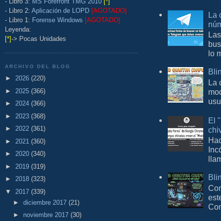
- Libro 3:
MS Forefront TMG 2010
[*]
- Libro 2:
Aplicación de LOPD
[AGOTADO]
La 
- Libro 1:
Forense Windows
[AGOTADO]
núm
Leyenda:
Las
[*]
-> Pocas Unidades
bus
lo 
ARCHIVO DEL BLOG
Bli
►
2026
(220)
La 
►
2025
(366)
mod
usu
►
2024
(366)
►
2023
(368)
El 
►
2022
(361)
chi
Hac
►
2021
(360)
Inc
►
2020
(340)
lla
►
2019
(319)
Bli
►
2018
(323)
Con
▼
2017
(339)
est
►
diciembre 2017
(21)
Com
►
noviembre 2017
(30)