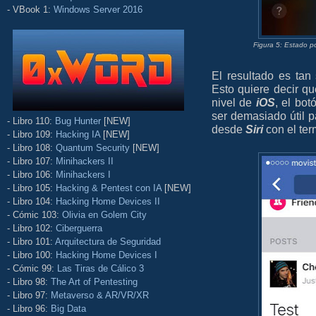
- VBook 1:
Windows Server 2016
Figura 5: Estado 
El resultado es tan 
Esto quiere decir qu
nivel de
iOS
, el bot
ser demasiado útil pa
- Libro 110:
Bug Hunter
[NEW]
desde
Siri
con el ter
- Libro 109:
Hacking IA
[NEW]
- Libro 108:
Quantum Security
[NEW]
- Libro 107:
Minihackers II
- Libro 106:
Minihackers I
- Libro 105:
Hacking & Pentest con IA
[NEW]
- Libro 104:
Hacking Home Devices II
- Cómic 103:
Olivia en Golem City
- Libro 102:
Ciberguerra
- Libro 101:
Arquitectura de Seguridad
- Libro 100:
Hacking Home Devices I
- Cómic 99:
Las Tiras de Cálico 3
- Libro 98:
The Art of Pentesting
- Libro 97:
Metaverso & AR/VR/XR
- Libro 96:
Big Data