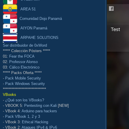
AREA 51
Comunidad Dojo Panamá
AIYON Panamá
ARPAHE SOLUTIONS
Ser distribuidor de 0xWord
***** Colección Pósters *****
01:
Fear the FOCA
02:
Professor Alonso
03:
Cálico Electrónico
***** Packs Oferta *****
-
Pack Mobile Security
-
Pack Windows Security
******************************
VBooks
-
¿Qué son los VBooks?
- VBOOK 5:
Pentesting con Kali
[NEW]
- VBook 4:
Arduino para hackers
-
Pack VBook 1, 2 y 3
- VBook 3:
Ethical Hacking
- VBook 2:
Ataques IPv4 & IPv6