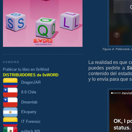
Figura 4: Pidiéndole
La realidad es que c
0XWORD
puedes pedirle a
Si
Publicar tu libro en 0xWord
contenido del estado.
DISTRIBUIDORES de 0xWORD
y lo envía para que 
DragonJAR
8.8 Chile
Dreamlab
Ekoparty
IT Forensic
e-Hack MX