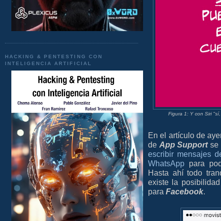
HACKING & PENTESTING CON
INTELIGENCIA ARTIFICIAL
Figura 1: Y con Siri "s
En el artículo de ay
de
App Support
se 
escribir mensajes 
WhatsApp
para pod
Hasta ahí todo tranq
existe la posibilida
para
Facebook
.