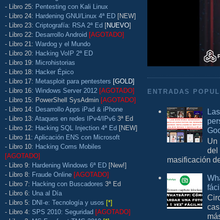
- Libro 25:
Pentesting con Kali Linux
- Libro 24:
Hardening GNU/Linux 4ª ED
[NEW]
- Libro 23:
Criptografía: RSA 2ª Ed
[
NUEVO
]
- Libro 22:
Desarrollo Android
[AGOTADO]
- Libro 21:
Wardog y el Mundo
- Libro 20:
Hacking VoIP 2ª ED
- Libro 19:
Microhistorias
- Libro 18:
Hacker Épico
- Libro 17:
Metasploit para pentesters
[GOLD]
- Libro 16:
Windows Server 2012
[AGOTADO]
ENTRADAS POPU
- Libro 15: PowerShell SysAdmin
[AGOTADO]
- Libro 14:
Desarrollo Apps iPad & iPhone
Las
- Libro 13:
Ataques en redes IPv4/IPv6
3ª Ed
per
- Libro 12:
Hacking SQL Injection 4ª Ed
[NEW]
Goo
- Libro 11:
Aplicación ENS con Microsoft
Un 
- Libro 10:
Hacking Coms Mobiles
del
[AGOTADO]
masificación d
- Libro 9:
Hardening Windows 6ª ED
[New!]
- Libro 8:
Fraude Online
[AGOTADO]
Wha
- Libro 7:
Hacking con Buscadores
3ª Ed
fác
- Libro 6:
Una al Día
Cir
- Libro 5:
DNI-e: Tecnología y usos
[*]
cas
- Libro 4:
SPS 2010: Seguridad
[AGOTADO]
más