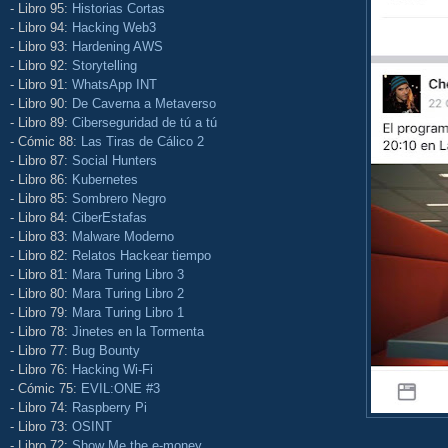
- Libro 95:
Historias Cortas
- Libro 94:
Hacking Web3
- Libro 93:
Hardening AWS
- Libro 92:
Storytelling
- Libro 91:
WhatsApp INT
- Libro 90:
De Caverna a Metaverso
- Libro 89:
Ciberseguridad de tú a tú
- Cómic 88:
Las Tiras de Cálico 2
- Libro 87:
Social Hunters
- Libro 86:
Kubernetes
- Libro 85:
Sombrero Negro
- Libro 84:
CiberEstafas
- Libro 83:
Malware Moderno
- Libro 82:
Relatos Hackear tiempo
- Libro 81:
Mara Turing Libro 3
- Libro 80:
Mara Turing Libro 2
- Libro 79:
Mara Turing Libro 1
- Libro 78:
Jinetes en la Tormenta
- Libro 77:
Bug Bounty
- Libro 76:
Hacking Wi-Fi
- Cómic 75:
EVIL:ONE #3
- Libro 74:
Raspberry Pi
- Libro 73:
OSINT
- Libro 72:
Show Me the e-money