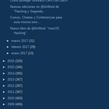
Cómo proteger Umbraco CMS con Latch
Nuevas ediciones en @0xWord de
"Hacking y Segurida...
Cursos, Charlas y Conferencias para
esta misma sem...
Nuevo libro de @0xWord: "macOS
Hacking"
►
marzo 2017
(31)
►
febrero 2017
(29)
►
enero 2017
(23)
►
2016
(329)
►
2015
(346)
►
2014
(365)
►
2013
(367)
►
2012
(387)
►
2011
(387)
►
2010
(400)
►
2009
(406)