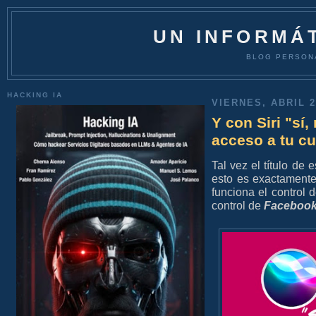
UN INFORMÁT
BLOG PERSON
HACKING IA
VIERNES, ABRIL 2
Y con Siri "sí,
acceso a tu c
Tal vez el título de 
esto es exactamente
funciona el control 
control de
Faceboo