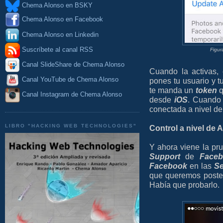
Chema Alonso en BSKY
Chema Alonso en Facebook
Chema Alonso en Linkedin
Suscríbete al canal RSS
Figur
Canal SlideShare de Chema Alonso
Cuando la activas, 
Canal YouTube de Chema Alonso
pones tu usuario y t
te manda un
token
q
Canal Instagram de Chema Alonso
desde
iOS
. Cuando 
conectada a nivel d
LIBRO "HACKING WEB TECHNOLOGIES"
Control a nivel de 
Y ahora viene la pr
Support
de
Face
Facebook
en las
Se
que queremos poste
Había que probarlo.