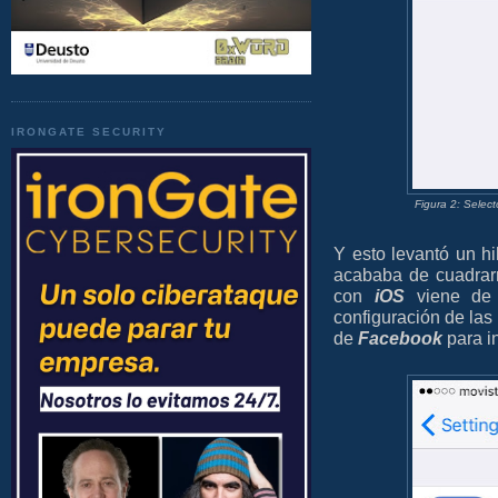
IRONGATE SECURITY
Figura 2: Selec
Y esto levantó un h
acababa de cuadrar
con
iOS
viene de 
configuración de las
de
Facebook
para in