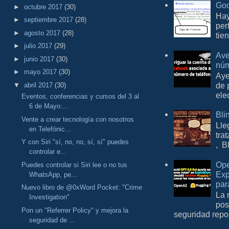
Goo
►
octubre 2017
(30)
Hay
►
septiembre 2017
(28)
per
►
agosto 2017
(28)
tie
►
julio 2017
(29)
Ave
►
junio 2017
(30)
núm
►
mayo 2017
(30)
Aye
de 
▼
abril 2017
(30)
ele
Eventos, conferencias y cursos del 3 al
6 de Mayo:...
Bli
Vente a crear tecnología con nosotros
Lle
en Telefónic...
tra
Y con Siri "sí, no, no, sí, sí" puedes
, B
controlar e...
Ope
Puedes controlar si Siri lee o no tus
Exp
WhatsApp, pe...
par
Nuevo libro de @0xWord Pocket: "Crime
La 
Investigation"
pos
Pon un "Referrer Policy" y mejora la
seguridad repo
seguridad de ...