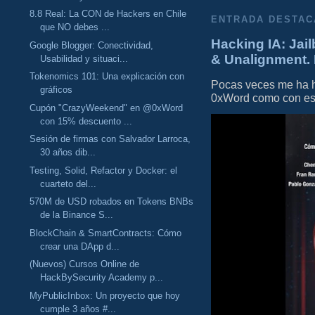
8.8 Real: La CON de Hackers en Chile
ENTRADA DESTAC
que NO debes ...
Hacking IA: Jail
Google Blogger: Conectividad,
& Unalignment. 
Usabilidad y situaci...
Tokenomics 101: Una explicación con
Pocas veces me ha he
gráficos
0xWord como con este 
Cupón "CrazyWeekend" en @0xWord
con 15% descuento ...
Sesión de firmas con Salvador Larroca,
30 años dib...
Testing, Solid, Refactor y Docker: el
cuarteto del...
570M de USD robados en Tokens BNBs
de la Binance S...
BlockChain & SmartContracts: Cómo
crear una DApp d...
(Nuevos) Cursos Online de
HackBySecurity Academy p...
MyPublicInbox: Un proyecto que hoy
cumple 3 años #...