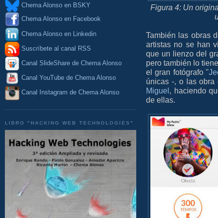
Chema Alonso en BSKY
Figura 4: Un origina
Chema Alonso en Facebook
Chema Alonso en Linkedin
También las obras de
artistas no se han v
Suscríbete al canal RSS
que un lienzo del g
pero también lo tien
Canal SlideShare de Chema Alonso
el gran fotógrafo "
J
Canal YouTube de Chema Alonso
únicas -, o las obr
Miguel
, haciendo qu
Canal Instagram de Chema Alonso
de ellas.
LIBRO "HACKING WEB TECHNOLOGIES"