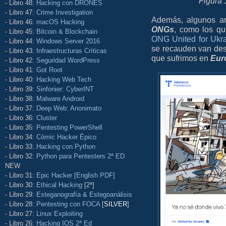
Figura 
- Libro 48:
Hacking con DRONES
- Libro 47:
Crime Investigation
Además, algunos ar
- Libro 46:
macOS Hacking
ONGs
, como los q
- Libro 45:
Bitcoin & Blockchain
ONG United for Ukr
- Libro 44:
Windows Server 2016
se recauden van dest
- Libro 43:
Infraestructuras Críticas
que sufrimos en
Eur
- Libro 42:
Seguridad WordPress
- Libro 41:
Got Root
- Libro 40:
Hacking Web Tech
- Libro 39:
Sinfonier: CyberINT
- Libro 38:
Malware Android
- Libro 37:
Deep Web: Anonimato
- Libro 36:
Cluster
- Libro 35:
Pentesting PowerShell
- Libro 34:
Cómic Hacker Épico
- Libro 33:
Hacking con Python
- Libro 32:
Python para Pentesters 2ª ED
NEW
- Libro 31:
Epic Hacker [English PDF]
- Libro 30:
Ethical Hacking
[2ª]
- Libro 29:
Esteganografía & Estegoanálisis
- Libro 28:
Pentesting con FOCA
[
SILVER
]
- Libro 27:
Linux Exploiting
- Libro 26:
Hacking IOS 2ª Ed