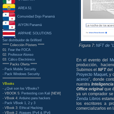
AREA 51
Comunidad Dojo Panamá
AIYON Panamá
ARPAHE SOLUTIONS
Ser distribuidor de 0xWord
Figura 7:
NFT de "L
***** Colección Pósters *****
01:
Fear the FOCA
02:
Professor Alonso
En el evento del
Me
03:
Cálico Electrónico
producción, hacie
***** Packs Oferta *****
Subimos el
NFT
del 
-
Pack Mobile Security
Proyecto Maquet
, y
-
Pack Windows Security
aceros
", donde cont
******************************
nuestra
Inteligencia 
VBooks
Office original
que é
-
¿Qué son los VBooks?
ya un comprador se
- VBOOK 5:
Pentesting con Kali
[NEW]
Zenda Libros
estamo
- VBook 4:
Arduino para hackers
los escritores a pr
-
Pack VBook 1, 2 y 3
comercializarlos en 
- VBook 3:
Ethical Hacking
- VBook 2:
Ataques IPv4 & IPv6