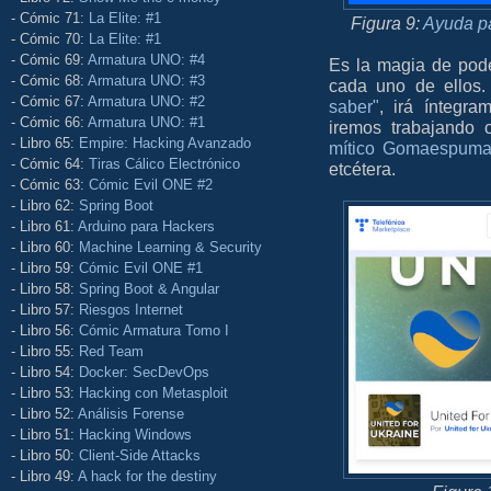
- Cómic 71:
La Elite: #1
Figura 9:
Ayuda pa
- Cómic 70:
La Elite: #1
- Cómic 69:
Armatura UNO: #4
Es la magia de poder
- Cómic 68:
Armatura UNO: #3
cada uno de ellos.
- Cómic 67:
Armatura UNO: #2
saber"
, irá íntegr
- Cómic 66:
Armatura UNO: #1
iremos trabajando 
- Libro 65:
Empire: Hacking Avanzado
mítico Gomaespum
- Cómic 64:
Tiras Cálico Electrónico
etcétera.
- Cómic 63:
Cómic Evil ONE #2
- Libro 62:
Spring Boot
- Libro 61:
Arduino para Hackers
- Libro 60:
Machine Learning & Security
- Libro 59:
Cómic Evil ONE #1
- Libro 58:
Spring Boot & Angular
- Libro 57:
Riesgos Internet
- Libro 56:
Cómic Armatura Tomo I
- Libro 55:
Red Team
- Libro 54:
Docker: SecDevOps
- Libro 53:
Hacking con Metasploit
- Libro 52:
Análisis Forense
- Libro 51:
Hacking Windows
- Libro 50:
Client-Side Attacks
- Libro 49:
A hack for the destiny