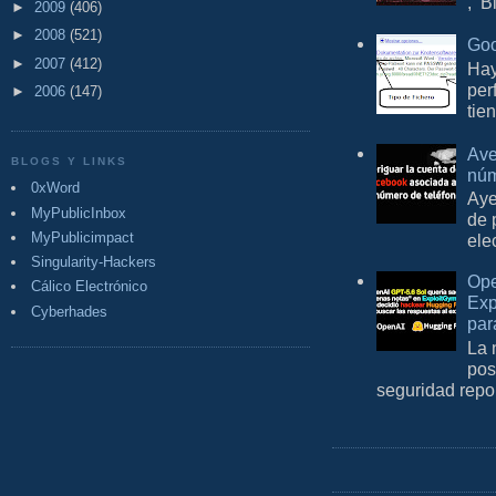
, B
►
2009
(406)
►
2008
(521)
Goo
►
2007
(412)
Hay
per
►
2006
(147)
tie
Ave
BLOGS Y LINKS
núm
0xWord
Aye
MyPublicInbox
de 
MyPublicimpact
ele
Singularity-Hackers
Ope
Cálico Electrónico
Exp
Cyberhades
par
La 
pos
seguridad repo