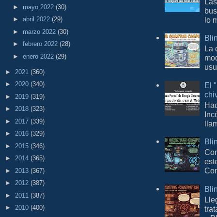
Las
►
mayo 2022
(30)
bus
lo 
►
abril 2022
(29)
►
marzo 2022
(30)
Bli
►
febrero 2022
(28)
La 
►
enero 2022
(29)
mod
usu
►
2021
(360)
►
2020
(340)
El 
chi
►
2019
(319)
Hac
►
2018
(323)
Inc
►
2017
(339)
lla
►
2016
(329)
Bli
►
2015
(346)
Con
►
2014
(365)
est
Com
►
2013
(367)
►
2012
(387)
Bli
►
2011
(387)
Lle
►
2010
(400)
tra