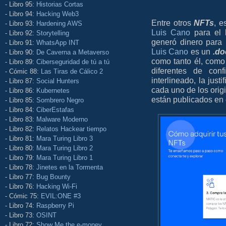
- Libro 95:
Historias Cortas
- Libro 94:
Hacking Web3
Entre otros
NFTs
, e
- Libro 93:
Hardening AWS
Luis Cano
para el l
- Libro 92:
Storytelling
generó dinero para
- Libro 91:
WhatsApp INT
Luis Cano
es un
.do
- Libro 90:
De Caverna a Metaverso
como tanto él, como
- Libro 89:
Ciberseguridad de tú a tú
diferentes de con
- Cómic 88:
Las Tiras de Cálico 2
interlineado, la just
- Libro 87:
Social Hunters
cada uno de los orig
- Libro 86:
Kubernetes
están publicados en 
- Libro 85:
Sombrero Negro
- Libro 84:
CiberEstafas
- Libro 83:
Malware Moderno
- Libro 82:
Relatos Hackear tiempo
- Libro 81:
Mara Turing Libro 3
- Libro 80:
Mara Turing Libro 2
- Libro 79:
Mara Turing Libro 1
- Libro 78:
Jinetes en la Tormenta
- Libro 77:
Bug Bounty
- Libro 76:
Hacking Wi-Fi
- Cómic 75:
EVIL:ONE #3
- Libro 74:
Raspberry Pi
- Libro 73:
OSINT
- Libro 72:
Show Me the e-money