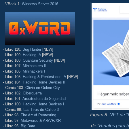
- VBook 1:
Windows Server 2016
- Libro 110:
Bug Hunter
[NEW]
- Libro 109:
Hacking IA
[NEW]
- Libro 108:
Quantum Security
[NEW]
- Libro 107:
Minihackers II
- Libro 106:
Minihackers I
- Libro 105:
Hacking & Pentest con IA
[NEW]
- Libro 104:
Hacking Home Devices II
- Cómic 103:
Olivia en Golem City
- Libro 102:
Ciberguerra
- Libro 101:
Arquitectura de Seguridad
- Libro 100:
Hacking Home Devices I
- Cómic 99:
Las Tiras de Cálico 3
Figura 8:
NFT de "
- Libro 98:
The Art of Pentesting
- Libro 97:
Metaverso & AR/VR/XR
de "
Relatos para h
- Libro 96:
Big Data