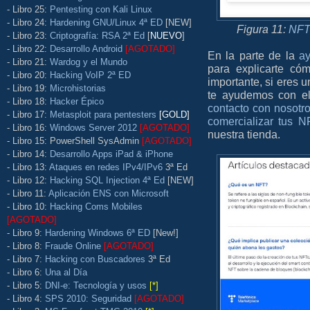
- Libro 25:
Pentesting con Kali Linux
- Libro 24:
Hardening GNU/Linux 4ª ED
[NEW]
Figura 11:
NFTs
- Libro 23:
Criptografía: RSA 2ª Ed
[
NUEVO
]
- Libro 22:
Desarrollo Android
[AGOTADO]
En la parte de la
ay
- Libro 21:
Wardog y el Mundo
para explicarte có
- Libro 20:
Hacking VoIP 2ª ED
importante, si eres u
- Libro 19:
Microhistorias
te ayudemos con el
- Libro 18:
Hacker Épico
contacto con nosotro
- Libro 17:
Metasploit para pentesters
[GOLD]
comercializar tus 
- Libro 16:
Windows Server 2012
[AGOTADO]
nuestra tienda.
- Libro 15: PowerShell SysAdmin
[AGOTADO]
- Libro 14:
Desarrollo Apps iPad & iPhone
- Libro 13:
Ataques en redes IPv4/IPv6
3ª Ed
- Libro 12:
Hacking SQL Injection 4ª Ed
[NEW]
- Libro 11:
Aplicación ENS con Microsoft
- Libro 10:
Hacking Coms Mobiles
[AGOTADO]
- Libro 9:
Hardening Windows 6ª ED
[New!]
- Libro 8:
Fraude Online
[AGOTADO]
- Libro 7:
Hacking con Buscadores
3ª Ed
- Libro 6:
Una al Día
- Libro 5:
DNI-e: Tecnología y usos
[*]
- Libro 4:
SPS 2010: Seguridad
[AGOTADO]