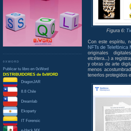
Figura 6:
Ti
Con este espíritu,
NFTs de Telefónica 
originales digital
etcétera...) a regist
0XWORD
y obras de arte dig
Publicar tu libro en 0xWord
menos acostumbra
DISTRIBUIDORES de 0xWORD
tenerlos protegidos e
DragonJAR
8.8 Chile
Dreamlab
Ekoparty
IT Forensic
e-Hack MX