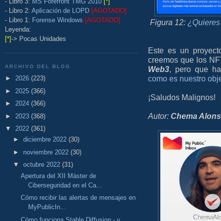
- Libro 3:
MS Forefront TMG 2010
[*]
- Libro 2:
Aplicación de LOPD
[AGOTADO]
- Libro 1:
Forense Windows
[AGOTADO]
Figura 12:
¿Quieres 
Leyenda:
[*]
-> Pocas Unidades
Este es un proyect
creemos que los NF
ARCHIVO DEL BLOG
Web3
, pero que h
como es nuestro obje
►
2026
(223)
►
2025
(366)
¡Saludos Malignos!
►
2024
(366)
Autor:
Chema Alon
►
2023
(368)
▼
2022
(361)
►
diciembre 2022
(30)
►
noviembre 2022
(30)
▼
octubre 2022
(31)
Apertura del XII Máster de
Ciberseguridad en el Ca...
Cómo recibir las alertas de mensajes en
MyPublicIn...
Cómo funciona Stable Diffusion - y