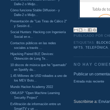
Dalle-2 o Midjo...
Cómo funciona Stable Diffusion - y
Dalle-2 o Midjo...
Presentación de "Las Tiras de Cálico 2"
y Sesión d...
Social Hunters: Hacking con Ingeniería
PUBLICADO POR C
Social en e...
ETIQUETAS:
BLOCK
Contactos públicos en las redes
sociales a través ...
NFTS
,
TELEFÓNICA
Hijacking Paired BLE Devices:
Obtención de Long Te...
NO HAY COME
10 discos de música que he "quemado"
en Spotify du...
Publicar un comenta
1.45 Millones de USD robados a uno de
los MEV Bots...
Entrada más reciente
Mundo Hacker Academy 2022
OMLASP "Open Machine Learning
Security Project"
Suscribirse a:
Enviar
Exfiltración de información entre un
SmartTV y un ...