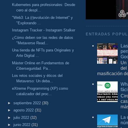
Kubernetes para profesionales: Desde
cero al despl...
"Web3: La (r)evolución de Internet" y
"Explorando ...
Instagram Tracker - Instagram Stalker
ENTRADAS POPU
¿Cómo deben ser las redes de datos
"Metaverse Read...
Las
Una tienda de NFTs para Originales y
per
Arte Digital ...
Goo
Un 
Máster Online en Fundamentos de
del
Ciberseguridad. Pa...
masificación d
Los retos sociales y éticos del
Metaverso: Un deba...
Wha
eXtreme Programming (XP) como
fác
catalizador del proc...
Cir
cas
►
septiembre 2022
(30)
más
►
agosto 2022
(31)
La 
►
julio 2022
(32)
núm
►
junio 2022
(31)