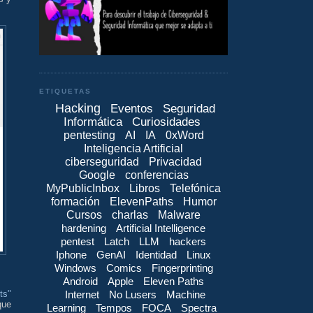
ETIQUETAS
Hacking
Eventos
Seguridad
Informática
Curiosidades
pentesting
AI
IA
0xWord
Inteligencia Artificial
ciberseguridad
Privacidad
Google
conferencias
MyPublicInbox
Libros
Telefónica
formación
ElevenPaths
Humor
Cursos
charlas
Malware
hardening
Artificial Intelligence
pentest
Latch
LLM
hackers
Iphone
GenAI
Identidad
Linux
Windows
Comics
Fingerprinting
Android
Apple
Eleven Paths
ts"
Internet
No Lusers
Machine
que
Learning
Tempos
FOCA
Spectra