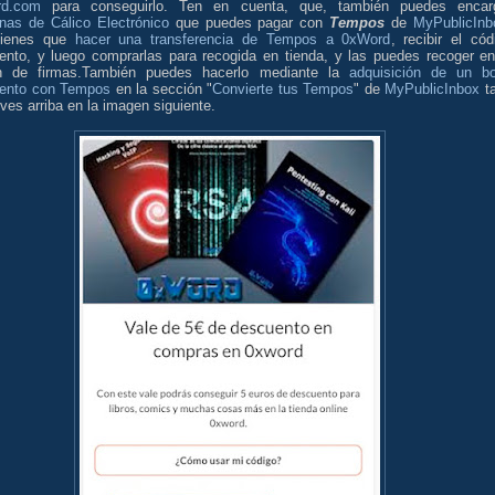
rd.com
para conseguirlo. Ten en cuenta, que, también puedes encar
inas de Cálico Electrónico
que puedes pagar con
Tempos
de
MyPublicInb
tienes que
hacer una transferencia de Tempos a 0xWord
, recibir el cód
ento, y luego comprarlas para recogida en tienda, y las puedes recoger en
n de firmas.También puedes hacerlo mediante la
adquisición de un b
ento con Tempos
en la sección "
Convierte tus Tempos
" de
MyPublicInbox
ta
es arriba en la imagen siguiente.