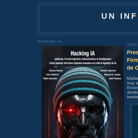
UN IN
HACKING IA
JUEV
Pres
Firm
de 
Maña
muy e
Bowe
donde
tendr