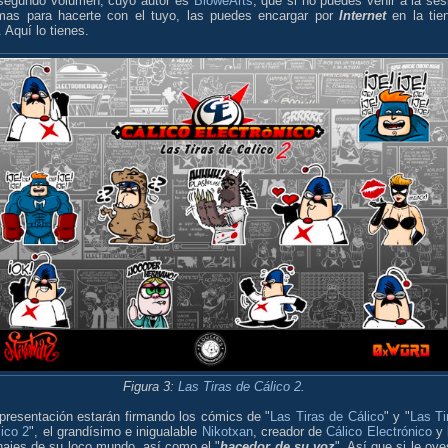
segundo volumen, cuyo autor es
BloweArts
, que si no puedes venir a la ses
rmas para hacerte con el tuyo, las puedes encargar por
Internet
en la tie
. Aquí lo tienes.
Figura 3:
Las Tiras de Cálico 2
.
 presentación estarán firmando los cómics de "
Las Tiras de Cálico
" y "
Las Ti
ico 2
", el grandísimo e inigualable
Nikotxan
, creador de
Cálico Electrónico
y 
najes de su loco mundo, así como el "
hacedor de su voz
". Así que si le oye