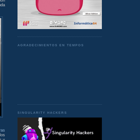
ión
nda
AGRADECIMIENTOS EN TEMPOS
SINGULARITY HACKERS
ras
los
s y