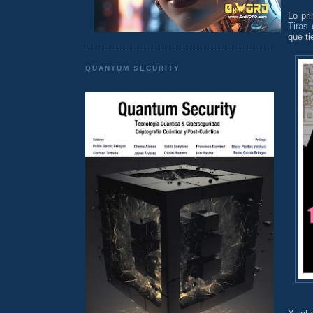
Lo pr
Tiras 
que t
QUANTUM SECURITY