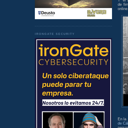
Y
el 
de fi
online
IRONGATE SECURITY
En la
de Cál
perso