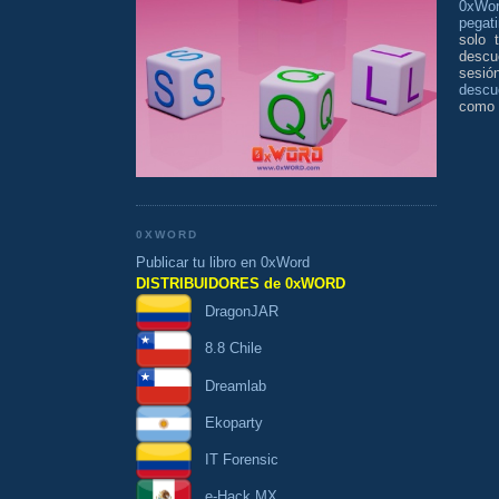
0xWo
pegat
solo 
descu
sesió
descu
como v
0XWORD
Publicar tu libro en 0xWord
DISTRIBUIDORES de 0xWORD
DragonJAR
8.8 Chile
Dreamlab
Ekoparty
IT Forensic
e-Hack MX