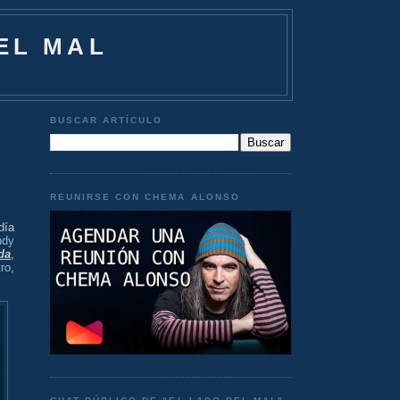
EL MAL
BUSCAR ARTÍCULO
REUNIRSE CON CHEMA ALONSO
día
ndy
da
,
tro
,