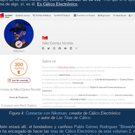
na de algo, sí, es él.
Es Cálico Electrónico
.
Figura 4:
Contactar con Nikotxan
, creador de Cálico Electrónico
y
autor de
Las Tiras de Cálico
.
bién estará allí, el bondadoso y cariñoso
Pablo Gómez Rodríguez "BloweAr
e ha encargado de hacer las
tiras de Cálico Electrónico de este volumen 2
, 