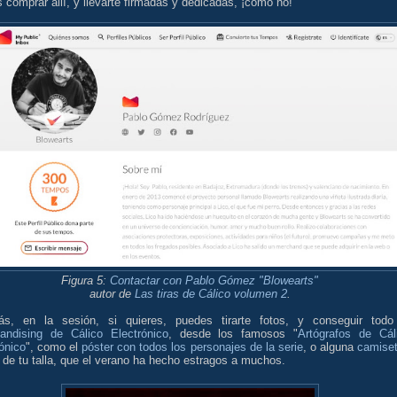
 comprar allí, y llevarte firmadas y dedicadas, ¡cómo no!
Figura 5:
Contactar con Pablo Gómez "Blowearts"
autor de
Las tiras de Cálico volumen 2
.
s, en la sesión, si quieres, puedes tirarte fotos, y conseguir todo
andising de Cálico Electrónico
, desde los famosos "
Artógrafos de Cál
ónico
", como el
póster con todos los personajes de la serie
, o alguna
camise
 de tu talla, que el verano ha hecho estragos a muchos.