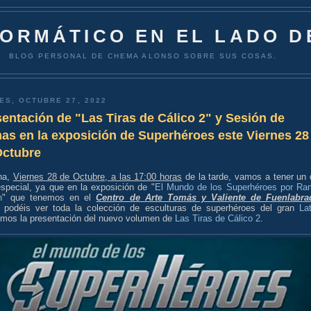
FORMÁTICO EN EL LADO D
BLOG PERSONAL DE CHEMA ALONSO SOBRE SUS COSAS.
ES, OCTUBRE 27, 2022
entación de "Las Tiras de Cálico 2" y Sesión de
as en la exposición de Superhéroes este Viernes 28
Octubre
na,
Viernes 28 de Octubre, a las 17:00 horas
de la tarde, vamos a tener un 
special, ya que en la exposición de "
El Mundo de los Superhéroes por Ra
n
" que tenemos en el
Centro de Arte Tomás y Valiente de Fuenlabra
 podéis ver toda la colección de esculturas de superhéroes del gran
La
emos la presentación del nuevo volumen de
Las Tiras de Cálico 2
.