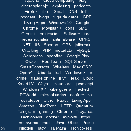
Apache
Cloud computing
blog
ciberespionaje
exploiting
podcasts
Firefox
libro
Gmail
DNS
IoT
podcast
blogs
fuga de datos
GPT
Living Apps
Windows 10
Google
Chrome
Movistar +
cons
SMS
Gemini
fortificación
Software Libre
redes sociales
antimalware
GPRS
.NET
IIS
Shodan
GPS
jailbreak
Cracking
PHP
metadata
MySQL
Wordpress
spoofing
Google Play
Oracle
Red Team
SQL Server
SmartContracts
Wireless
Mac OS X
OpenAI
Ubuntu
kali
Windows 8
e-
crime
fraude online
iPv4
leak
Cloud
SmartTV
Wayra
cloudflare
javascript
Windows XP
ciberguerra
hacked
PCWorld
microhistorias
conferencia
developer
Citrix
Faast
Living App
Amazon
BlueTooth
HTTP
Quantum
Telegram
gaming
Chrome
Troyanos
Técnicoless
docker
exploits
https
metaverso
radio
Java
Office
Prompt
Injection
Tacyt
Talentum
Técnico-less
con