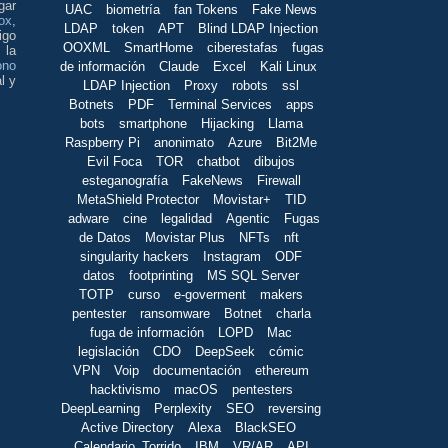
gar
UAC
biometría
fan Tokens
Fake News
ox
,
LDAP
token
APT
Blind LDAP Injection
igo
OOXML
SmartHome
ciberestafas
fugas
 la
ono
de información
Claude
Excel
Kali Linux
l y
LDAP Injection
Proxy
robots
ssl
Botnets
PDF
Terminal Services
apps
bots
smartphone
Hijacking
Llama
Raspberry Pi
anonimato
Azure
Bit2Me
Evil Foca
TOR
chatbot
dibujos
esteganografía
FakeNews
Firewall
MetaShield Protector
Movistar+
TID
adware
cine
legalidad
Agentic
Fugas
de Datos
Movistar Plus
NFTs
nft
singularity hackers
Instagram
ODF
datos
footprinting
MS SQL Server
TOTP
curso
e-goverment
makers
pentester
ransomware
Botnet
charla
fuga de información
LOPD
Mac
legislación
CDO
DeepSeek
cómic
VPN
Voip
documentación
ethereum
hacktivismo
macOS
pentesters
DeepLearning
Perplexity
SEO
reversing
Active Directory
Alexa
BlackSEO
Calendario_Torrido
IBM
VR/AR
API