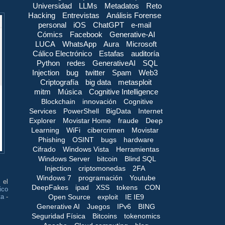
Universidad
LLMs
Metadatos
Reto
Hacking
Entrevistas
Análisis Forense
personal
iOS
ChatGPT
e-mail
Cómics
Facebook
Generative-AI
LUCA
WhatsApp
Aura
Microsoft
Cálico Electrónico
Estafas
auditoría
Python
redes
GenerativeAI
SQL
Injection
bug
twitter
Spam
Web3
Criptografía
big data
metasploit
mitm
Música
Cognitive Intelligence
Blockchain
innovación
Cognitive
Services
PowerShell
BigData
Internet
Explorer
Movistar Home
fraude
Deep
Learning
WiFi
cibercrimen
Movistar
Phishing
OSINT
bugs
hardware
Cifrado
Windows Vista
Herramientas
Windows Server
bitcoin
Blind SQL
Injection
criptomonedas
2FA
Windows 7
programación
Youtube
 el
DeepFakes
ipad
XSS
tokens
CON
ico
Open Source
exploit
IE IE9
ta
-
Generative AI
Juegos
IPv6
BING
Seguridad Física
Bitcoins
tokenomics