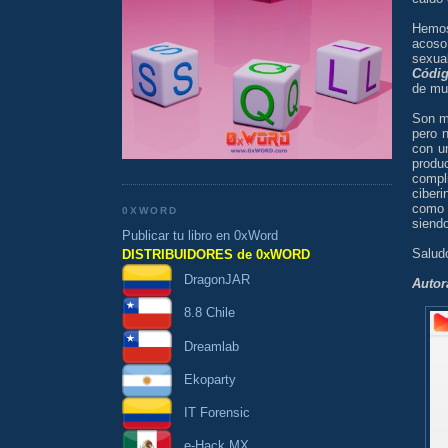
Hemos
acoso
sexua
Códig
de mue
Son m
pero 
con u
prod
compl
ciberi
como 
0XWORD
siend
Publicar tu libro en 0xWord
Salud
DISTRIBUIDORES de 0xWORD
DragonJAR
Autor
8.8 Chile
Dreamlab
Ekoparty
IT Forensic
e-Hack MX