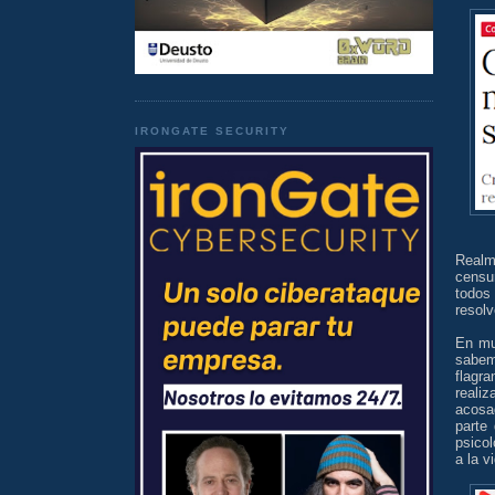
IRONGATE SECURITY
Realm
censur
todos
resolv
En mu
sabem
flagr
reali
acosa
parte
psico
a la v