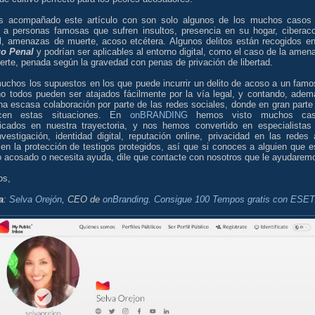
 acompañado este artículo con son solo algunos de los muchos casos
 a personas famosas que sufren insultos, presencia en su hogar, ciberac
l, amenazas de muerte, acoso etcétera. Algunos delitos están recogidos en
o Penal
y podrían ser aplicables al entorno digital, como el caso de la amen
rte, penada según la gravedad con penas de privación de libertad.
uchos los supuestos en los que puede incurrir un delito de acoso a un famo
no todos pueden ser atajados fácilmente por la vía legal, y contando, adem
na escasa colaboración por parte de las redes sociales, donde en gran parte
ucen estas situaciones. En
onBRANDING
hemos visto muchos cas
icados en nuestra trayectoria, y nos hemos convertido en especialistas
nvestigación, identidad digital, reputación online, privacidad en las redes 
en la protección de testigos protegidos, así que si conoces a alguien que e
o acosado o necesita ayuda, dile que contacte con nosotros que le ayudarem
os,
a
:
Selva Orejón
, CEO de
onBranding
.
Consigue 100 Tempos gratis con ESET