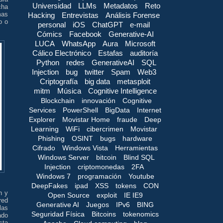
Universidad
LLMs
Metadatos
Reto
cha
mas
Hacking
Entrevistas
Análisis Forense
o o
personal
iOS
ChatGPT
e-mail
Cómics
Facebook
Generative-AI
LUCA
WhatsApp
Aura
Microsoft
Cálico Electrónico
Estafas
auditoría
Python
redes
GenerativeAI
SQL
Injection
bug
twitter
Spam
Web3
Criptografía
big data
metasploit
mitm
Música
Cognitive Intelligence
Blockchain
innovación
Cognitive
Services
PowerShell
BigData
Internet
Explorer
Movistar Home
fraude
Deep
Learning
WiFi
cibercrimen
Movistar
Phishing
OSINT
bugs
hardware
Cifrado
Windows Vista
Herramientas
Windows Server
bitcoin
Blind SQL
Injection
criptomonedas
2FA
Windows 7
programación
Youtube
DeepFakes
ipad
XSS
tokens
CON
n y
Open Source
exploit
IE IE9
red
Generative AI
Juegos
IPv6
BING
las
Seguridad Física
Bitcoins
tokenomics
ado
sta