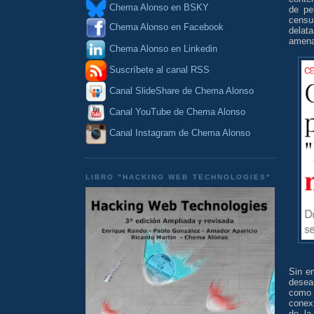
Chema Alonso en BSKY
de pe
censu
Chema Alonso en Facebook
delat
amena
Chema Alonso en Linkedin
Suscríbete al canal RSS
Canal SlideShare de Chema Alonso
Canal YouTube de Chema Alonso
Canal Instagram de Chema Alonso
LIBRO "HACKING WEB TECHNOLOGIES"
Sin e
desea
com
conexi
de la