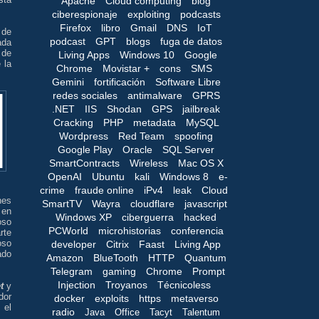
Apache
Cloud computing
blog
ciberespionaje
exploiting
podcasts
Firefox
libro
Gmail
DNS
IoT
 de
podcast
GPT
blogs
fuga de datos
ada
 de
Living Apps
Windows 10
Google
 la
Chrome
Movistar +
cons
SMS
Gemini
fortificación
Software Libre
redes sociales
antimalware
GPRS
.NET
IIS
Shodan
GPS
jailbreak
Cracking
PHP
metadata
MySQL
Wordpress
Red Team
spoofing
Google Play
Oracle
SQL Server
SmartContracts
Wireless
Mac OS X
OpenAI
Ubuntu
kali
Windows 8
e-
crime
fraude online
iPv4
leak
Cloud
nes
SmartTV
Wayra
cloudflare
javascript
 en
Windows XP
ciberguerra
hacked
oso
PCWorld
microhistorias
conferencia
rte
oso
developer
Citrix
Faast
Living App
ado
Amazon
BlueTooth
HTTP
Quantum
Telegram
gaming
Chrome
Prompt
Injection
Troyanos
Técnicoless
t
y
dor
docker
exploits
https
metaverso
 el
radio
Java
Office
Tacyt
Talentum