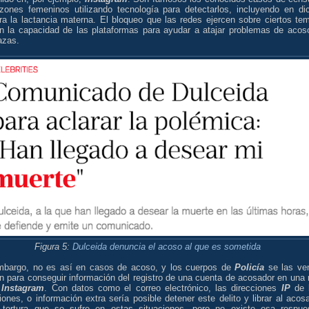
zones femeninos utilizando tecnología para detectarlos, incluyendo en di
ra la lactancia materna. El bloqueo que las redes ejercen sobre ciertos te
an la capacidad de las plataformas para ayudar a atajar problemas de acos
zas.
Figura 5:
Dulceida denuncia el acoso al que es sometida
mbargo, no es así en casos de acoso, y los cuerpos de
Policía
se las ve
n para conseguir información del registro de una cuenta de acosador en una 
o
Instagram
. Con datos como el correo electrónico, las direcciones
IP
de 
ones, o información extra sería posible detener este delito y librar al acos
 tortura que se sufre en estas situaciones, pero no existe esa respue