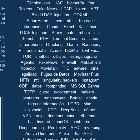
Técnico-less
UAC
biometría
fan
 de
Tokens
Fake News
LDAP
token
APT
oso
Blind LDAP Injection
OOXML
 el
SmartHome
ciberestafas
fugas de
aza
información
Claude
Excel
Kali Linux
LDAP Injection
Proxy
bots
robots
ssl
so,
Botnets
PDF
Terminal Services
apps
ás,
smartphone
Hijacking
Llama
Raspberry
 se
Pi
anonimato
Azure
Bit2Me
Evil Foca
os
 en
TOR
chatbot
dibujos
esteganografía
así
Agentic
FakeNews
Firewall
MetaShield
stá
Protector
Movistar+
TID
adware
cine
os.
legalidad
Fugas de Datos
Movistar Plus
NFTs
nft
singularity hackers
Instagram
ODF
datos
footprinting
MS SQL Server
.
TOTP
curso
e-goverment
makers
pentester
ransomware
Botnet
charla
fuga de información
LOPD
Mac
legislación
CDO
DeepSeek
cómic
VPN
Voip
documentación
ethereum
hacktivismo
macOS
pentesters
DeepLearning
Perplexity
SEO
reversing
Active Directory
Alexa
BlackSEO
Calendario_Torrido
IBM
VR/AR
API