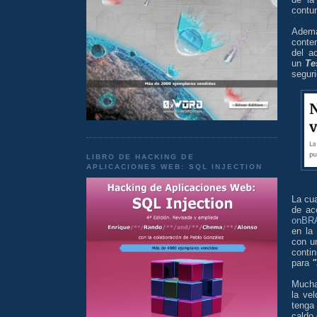
contu
Ademá
conte
del a
un
Te
seguri
LIBRO DE HACKING DE
APLICACIONES WEB: SQL INJECTION
La cu
de ac
onBR
en la
con u
conti
para
"
Mucha
la ve
tenga 
caldo 