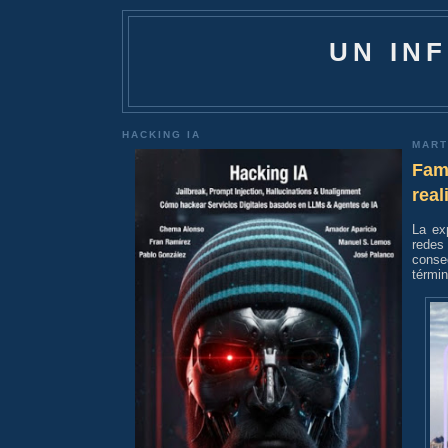
UN IN
HACKING IA
MART
Fam
real
La ex
redes
conse
términ