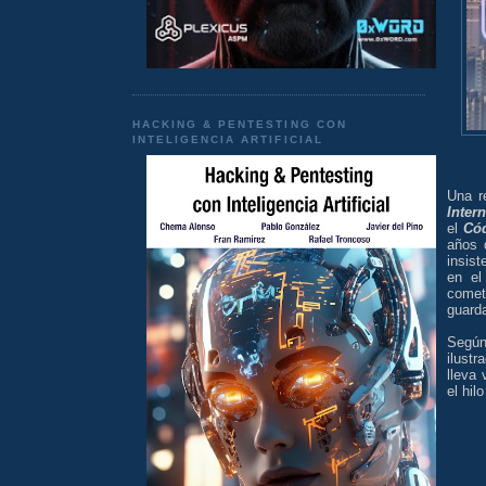
HACKING & PENTESTING CON
INTELIGENCIA ARTIFICIAL
Una r
Intern
el
Có
años 
insist
en el
comet
guarda
Segú
ilustr
lleva 
el hil