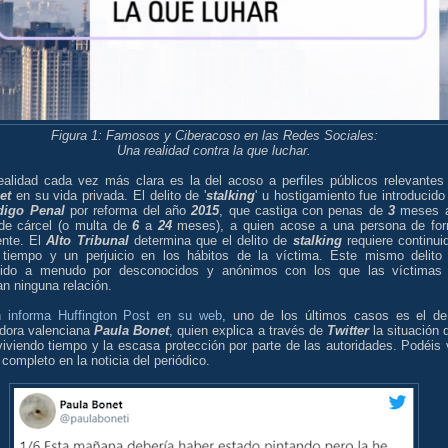
Figura 1: Famosos y Ciberacoso en las Redes Sociales:
Una realidad contra la que luchar.
ealidad cada vez más clara es la del acoso a perfiles públicos relevantes
et
en su vida privada. El delito de '
stalking
' u hostigamiento fue introducido
digo Penal
por reforma del año
2015
, que castiga con penas de
3
meses
de cárcel (o multa de
6
a
24
meses), a quien acose a una persona de fo
ente. El
Alto Tribunal
determina que el delito de
stalking
requiere continui
 tiempo y un perjuicio en los hábitos de la víctima. Este mismo delito
ido a menudo por desconocidos y anónimos con los que las víctimas
n ninguna relación.
n
informa Huffington Post en su web
, uno de los últimos casos es el de
adora valenciana
Paula Bonet
, quien explica a través de
Twitter
la situación 
viviendo tiempo y la escasa protección por parte de las autoridades. Podéis 
o completo en la noticia del periódico.