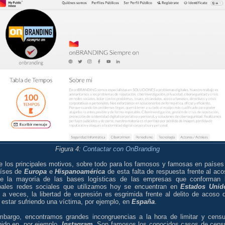
Figura 4:
Contactar con OnBranding
e los principales motivos, sobre todo para los famosos y famosas en países
aíses de
Europa
e
Hispanoamérica
de esta falta de respuesta frente al aco
e la mayoría de las bases logísticas de las empresas que conforman 
ipales redes sociales que utilizamos hoy se encuentran en
Estados Unid
 a veces, la libertad de expresión es esgrimida frente al delito de acoso 
estar sufriendo una víctima, por ejemplo, en
España
.
mbargo, encontramos grandes incongruencias a la hora de limitar y censu
nido en, por ejemplo,
Instagram
. Son famosos los conocidos casos de cens