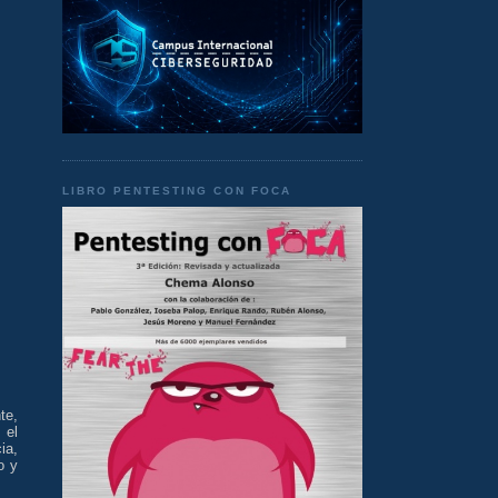
LIBRO PENTESTING CON FOCA
te,
 el
ia,
o y