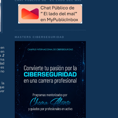
CHAT PÚBLICO DE "EL LADO DEL MAL"
MASTERS CIBERSEGURIDAD
 en
 en
 a
2
rma
dad
 es
 no
 la
que
ver