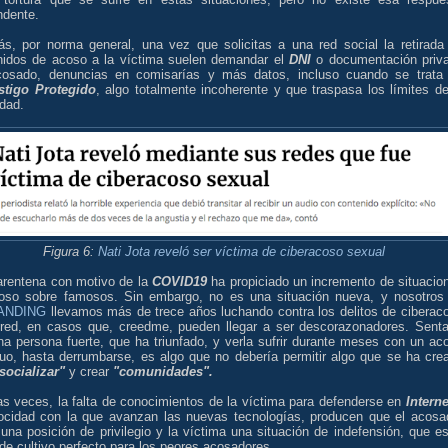
ndente.
s, por norma general, una vez que solicitas a una red social la retirada
nidos de acoso a la víctima suelen demandar el
DNI
o documentación priv
cosado, denuncias en comisarías y más datos, incluso cuando se trata
stigo Protegido
, algo totalmente incoherente y que traspasa los límites de
dad.
Figura 6:
Nati Jota reveló ser víctima de ciberacoso sexual
arentena con motivo de la
COVID19
ha propiciado un incremento de situacio
oso sobre famosos. Sin embargo, no es una situación nueva, y nosotros
ANDING
llevamos más de trece años luchando contra los delitos de ciberac
 red, en casos que, creedme, pueden llegar a ser descorazonadores. Senta
na persona fuerte, que ha triunfado, y verla sufrir durante meses con un ac
nuo, hasta derrumbarse, es algo que no debería permitir algo que se ha cre
socializar"
y crear
"comunidades".
s veces, la falta de conocimientos de la víctima para defenderse en
Interne
locidad con la que avanzan las nuevas tecnologías, producen que el acosa
una posición de privilegio y la víctima una situación de indefensión, que es
de cultivo perfecto para los peores acosadores.