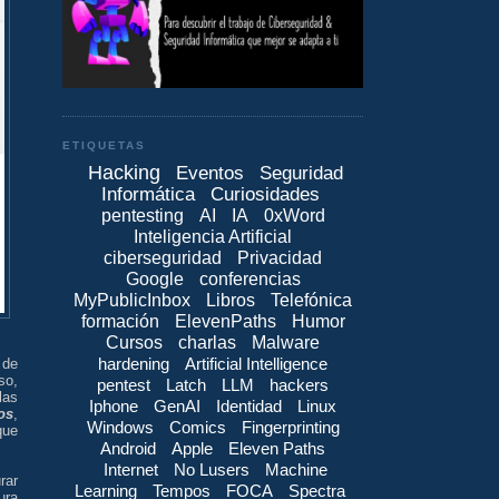
ETIQUETAS
Hacking
Eventos
Seguridad
Informática
Curiosidades
pentesting
AI
IA
0xWord
Inteligencia Artificial
ciberseguridad
Privacidad
Google
conferencias
MyPublicInbox
Libros
Telefónica
formación
ElevenPaths
Humor
Cursos
charlas
Malware
hardening
Artificial Intelligence
 de
so,
pentest
Latch
LLM
hackers
las
Iphone
GenAI
Identidad
Linux
os
,
Windows
Comics
Fingerprinting
que
Android
Apple
Eleven Paths
Internet
No Lusers
Machine
rar
Learning
Tempos
FOCA
Spectra
ura