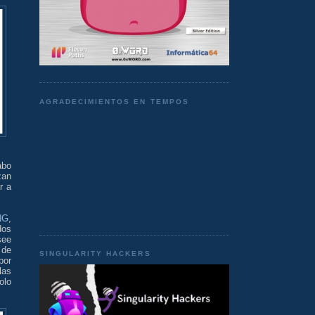
AGRADECIMIENTOS EN TEMPOS
abo
zan
r a
NG
,
dos
see
 de
SINGULARITY HACKERS
por
las
olo