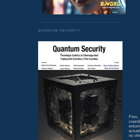
QUANTUM SECURITY
Pero,
cuand
entor
actua
no ofr